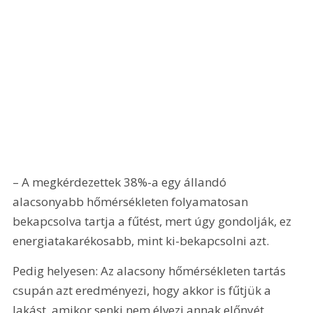
– A megkérdezettek 38%-a egy állandó 
alacsonyabb hőmérsékleten folyamatosan 
bekapcsolva tartja a fűtést, mert úgy gondolják, ez 
energiatakarékosabb, mint ki-bekapcsolni azt. 
Pedig helyesen: Az alacsony hőmérsékleten tartás 
csupán azt eredményezi, hogy akkor is fűtjük a 
lakást, amikor senki nem élvezi annak előnyét, 