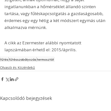
ingatlanunkban a hőmérséklet állandó szinten 
tartása, vagy fűtéskapcsolgatás a gazdaságosabb, 
érdemes egy-egy hétig a két módszert egymás után 
alkalmazva mérnünk.
A cikk az Ezermester alábbi nyomtatott 
lapszámában érhető el: 2015/április.
fűtés
fűtésszabályozás
termosztát
Olvasói és Közérdekű
Kapcsolódó bejegyzések