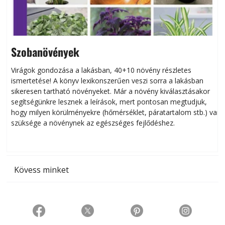
Szobanövények
Virágok gondozása a lakásban, 40+10 növény részletes
ismertetése! A könyv lexikonszerűen veszi sorra a lakásban
s
sikeresen tart­ha­tó növényeket. Már a növény kiválasztásakor
h
segítségünkre lesznek a leírások, mert pontosan megtudjuk,
k
hogy milyen körülményekre (hőmérséklet, páratartalom stb.) van
szüksége a növénynek az egészséges fejlődéshez.
t
Kövess minket