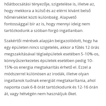
hőátbocsátási tényezője, szigetelése is, illetve az, 
hogy mekkora a külső és az elérni kívánt belső 
hőmérséklet közti különbség. Alapvető 
fontossággal bír az is, hogy mennyi ideig nem 
tartózkodunk a szóban forgó ingatlanban.
Szakértői mérések alapján beigazolódott, hogy ha 
egy épületen nincs szigetelés, akkor a fűtés 12 órás 
megszakításával téglaépületek esetében 5-10%-os, 
könnyűszerkezetes épületek esetében pedig 10-
15%-os energia megtakarítás érhető el. Ezzel a 
módszerrel különösen az irodák, illetve olyan 
ingatlanok tudnak energiát megtakarítania, ahol 
naponta csak 6-8 órát tartózkodunk és 12-16 órán 
át, vagy hétvégén nem használjuk őket.