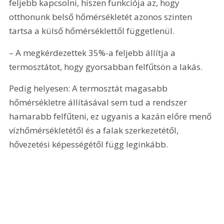
feljebb kapcsolni, hiszen funkciója az, hogy 
otthonunk belső hőmérsékletét azonos szinten 
tartsa a külső hőmérséklettől függetlenül.
– A megkérdezettek 35%-a feljebb állítja a 
termosztátot, hogy gyorsabban felfűtsön a lakás.
Pedig helyesen: A termosztát magasabb 
hőmérsékletre állításával sem tud a rendszer 
hamarabb felfűteni, ez ugyanis a kazán előre menő 
vízhőmérsékletétől és a falak szerkezetétől, 
hővezetési képességétől függ leginkább.