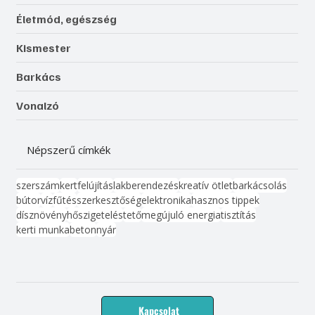
Életmód, egészség
Kismester
Barkács
Vonalzó
Népszerű címkék
szerszám
kert
felújítás
lakberendezés
kreatív ötlet
barkácsolás
bútor
víz
fűtés
szerkesztőség
elektronika
hasznos tippek
dísznövény
hőszigetelés
tető
megújuló energia
tisztítás
kerti munka
beton
nyár
Kapcsolat