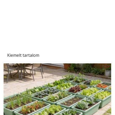
Naptej vagy napolaj? Melyiket válasszuk, és
miben különböznek?
Kiemelt tartalom