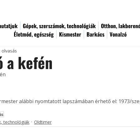
utatjuk
Gépek, szerszámok, technológiák
Otthon, lakberen
Életmód, egészség
Kismester
Barkács
Vonalzó
c olvasás
 a kefén
fén
ermester alábbi nyomtatott lapszámában érhető el: 1973/sz
ás
, technológiák
Oldtimer