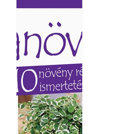
Ezermester lapszámai. A
Ezermester lapszámai
Laptapir kényelmes megoldás,
Laptapir kényelmes 
mert: – t
mert: – t