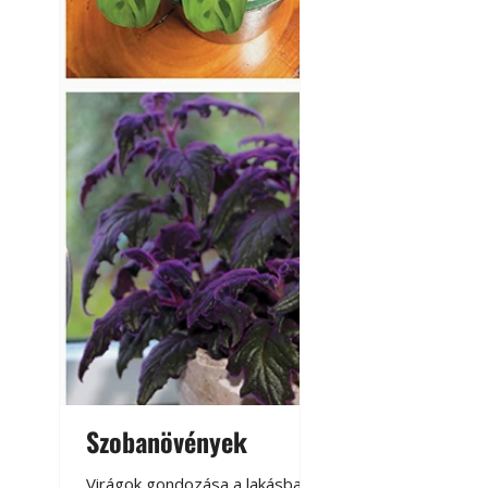
Szobanövények
Virágoskert: k
teraszon, laká
Virágok gondozása a lakásban,