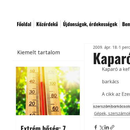
Főoldal
Közérdekű
Újdonságok, érdekességek
Bem
2009. ápr. 18.
1 per
Kaparó
Kiemelt tartalom
Kaparó a ke
barkács
A cikk az Ez
szerszám
barkácsol
Gépek, szerszámok
Extrém hőség: 7