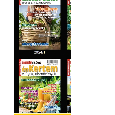
Kültéri hűtés: ho
a teraszt és a ker