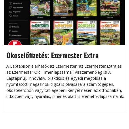
Okoselőfizetés: Ezermester Extra
A Laptapiron elérhetők az Ezermester, az Ezermester Extra és
az Ezermester Old Timer lapszámai, visszamenőleg is! A
Laptapir új, innovatív, praktikus és egyedi megoldás a
L
nyomtatott magazinok digitális olvasására számítógépen,
okostelefonon vagy táblagépen. Kényelmesen az otthonában,
útközben vagy nyaralás, pihenés alatt is elérhetők lapszámaink.
ú
Bárhol, bármikor, akár külföldön élve vagy dolgozva is
B
olvashatók az Ezermester lapszámai. A Laptapir kényelmes
megoldás, mert: – t