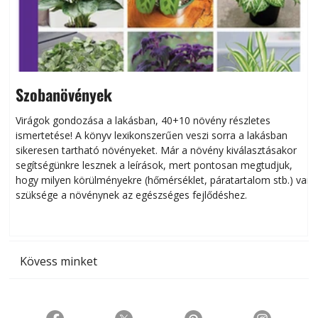
Szobanövények
Virágok gondozása a lakásban, 40+10 növény részletes
ismertetése! A könyv lexikonszerűen veszi sorra a lakásban
s
sikeresen tart­ha­tó növényeket. Már a növény kiválasztásakor
h
segítségünkre lesznek a leírások, mert pontosan megtudjuk,
k
hogy milyen körülményekre (hőmérséklet, páratartalom stb.) van
szüksége a növénynek az egészséges fejlődéshez.
t
Kövess minket