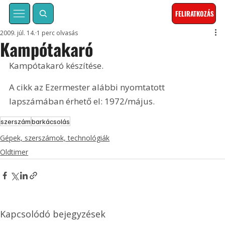
FELIRATKOZÁS
2009. júl. 14.
1 perc olvasás
Kampótakaró
Kampótakaró készítése. 
A cikk az Ezermester alábbi nyomtatott 
lapszámában érhető el: 1972/május.
szerszám
barkácsolás
Gépek, szerszámok, technológiák
Oldtimer
Kapcsolódó bejegyzések