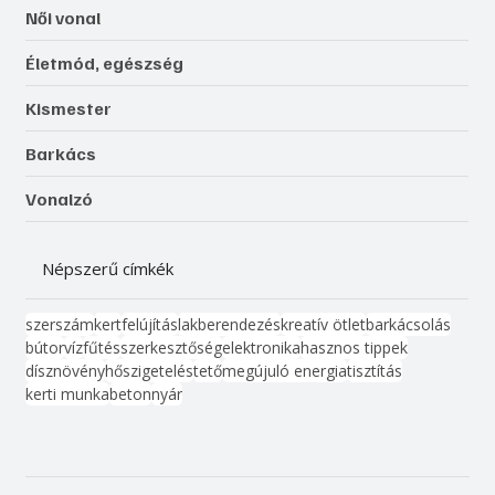
Női vonal
Életmód, egészség
Kismester
Barkács
Vonalzó
Népszerű címkék
szerszám
kert
felújítás
lakberendezés
kreatív ötlet
barkácsolás
bútor
víz
fűtés
szerkesztőség
elektronika
hasznos tippek
dísznövény
hőszigetelés
tető
megújuló energia
tisztítás
kerti munka
beton
nyár