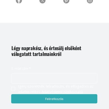
Légy naprakész, és értesülj elsőként
válogatott tartalmainkról
E-mail cím
*
Igen, szeretnék feliratkozni, és elfogadom az 
adatkezelést. 
Adatvédelmi tájékoztató
Feliratkozás