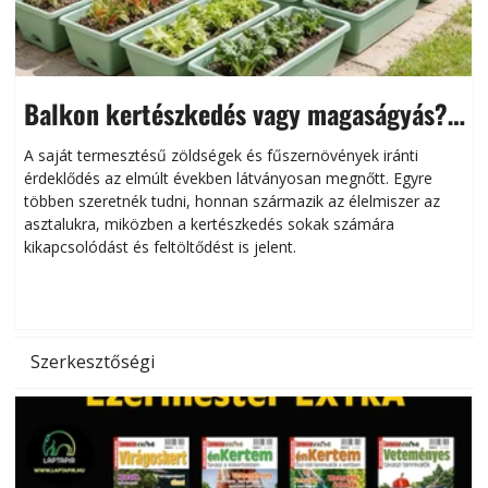
Balkon kertészkedés vagy magaságyás?
Helytakarékos kertészkedés
A saját termesztésű zöldségek és fűszernövények iránti
érdeklődés az elmúlt években látványosan megnőtt. Egyre
többen szeretnék tudni, honnan származik az élelmiszer az
l
asztalukra, miközben a kertészkedés sokak számára
kikapcsolódást és feltöltődést is jelent.
é
d
Szerkesztőségi