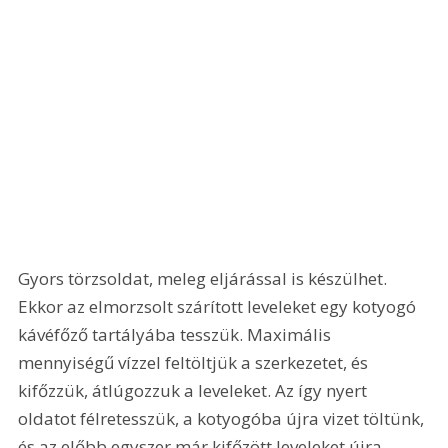
Gyors törzsoldat, meleg eljárással is készülhet. 
Ekkor az elmorzsolt szárított leveleket egy kotyogó 
kávéfőző tartályába tesszük. Maximális 
mennyiségű vízzel feltöltjük a szerkezetet, és 
kifőzzük, átlúgozzuk a leveleket. Az így nyert 
oldatot félretesszük, a kotyogóba újra vizet töltünk, 
és az előbb egyszer már kifőzött leveleket újra 