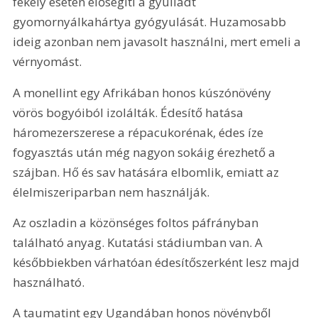
fekély esetén elősegíti a gyulladt 
gyomornyálkahártya gyógyulását. Huzamosabb 
ideig azonban nem javasolt használni, mert emeli a 
vérnyomást.
A monellint egy Afrikában honos kúszónövény 
vörös bogyóiból izolálták. Édesítő hatása 
háromezerszerese a répacukorénak, édes íze 
fogyasztás után még nagyon sokáig érezhető a 
szájban. Hő és sav hatására elbomlik, emiatt az 
élelmiszeriparban nem használják.
Az oszladin a közönséges foltos páfrányban 
található anyag. Kutatási stádiumban van. A 
későbbiekben várhatóan édesítőszerként lesz majd 
használható.
A taumatint egy Ugandában honos növényből 