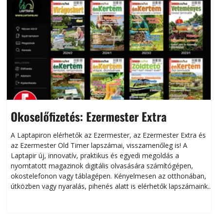
Okoselőfizetés: Ezermester Extra
A Laptapiron elérhetők az Ezermester, az Ezermester Extra és
az Ezermester Old Timer lapszámai, visszamenőleg is! A
Laptapir új, innovatív, praktikus és egyedi megoldás a
L
nyomtatott magazinok digitális olvasására számítógépen,
okostelefonon vagy táblagépen. Kényelmesen az otthonában,
útközben vagy nyaralás, pihenés alatt is elérhetők lapszámaink.
ú
Bárhol, bármikor, akár külföldön élve vagy dolgozva is
B
olvashatók az Ezermester lapszámai. A Laptapir kényelmes
megoldás, mert: – t