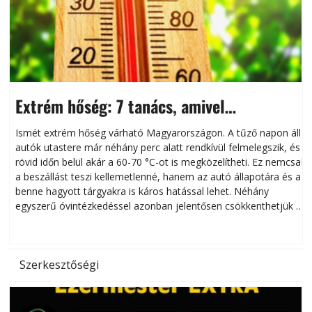
Extrém hőség: 7 tanács, amivel
megóvhatjuk autónkat a nyári károktól
Ismét extrém hőség várható Magyarországon. A tűző napon álló
autók utastere már néhány perc alatt rendkívül felmelegszik, és
rövid időn belül akár a 60-70 °C-ot is megközelítheti. Ez nemcsak
n
a beszállást teszi kellemetlenné, hanem az autó állapotára és a
benne hagyott tárgyakra is káros hatással lehet. Néhány
egyszerű óvintézkedéssel azonban jelentősen csökkenthetjük a
hőség káros hatásait.
l
Szerkesztőségi