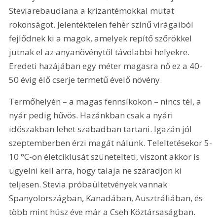
Steviarebaudiana a krizantémokkal mutat 
rokonságot. Jelentéktelen fehér színű virágaiból 
fejlődnek ki a magok, amelyek repítő szőrökkel 
jutnak el az anyanövénytől távolabbi helyekre. 
Eredeti hazájában egy méter magasra nő ez a 40-
50 évig élő cserje termetű évelő növény.
Termőhelyén – a magas fennsíkokon – nincs tél, a 
nyár pedig hűvös. Hazánkban csak a nyári 
időszakban lehet szabadban tartani. Igazán jól 
szeptemberben érzi magát nálunk. Teleltetésekor 5-
10 °C-on életciklusát szünetelteti, viszont akkor is 
ügyelni kell arra, hogy talaja ne száradjon ki 
teljesen. Stevia próbaültetvények vannak 
Spanyolországban, Kanadában, Ausztráliában, és 
több mint húsz éve már a Cseh Köztársaságban.