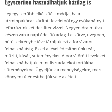
Egyszerűen használhatjuk házilag is
Legegyszerűbb elkészítési módja, ha a 
jázminpakóca szárított leveleiből egy evőkanálnyit 
leforrázunk két deciliter vízzel. Negyed óra múlva 
készen van a napi édesítő adag. Leszűrve, üvegben, 
hűtőszekrénybe téve tároljuk ezt a forrázatot 
felhasználásig. Ezzel a lével édesíthetünk teát, 
müzlit, kását, süteményeket. A porrá őrölt leveleket 
felhasználhatjuk, mint lisztadalékot tortákba, 
süteményekbe. Ügyeljünk a mennyiségekre, mert 
könnyen túlédesíthetjük vele az ételt.