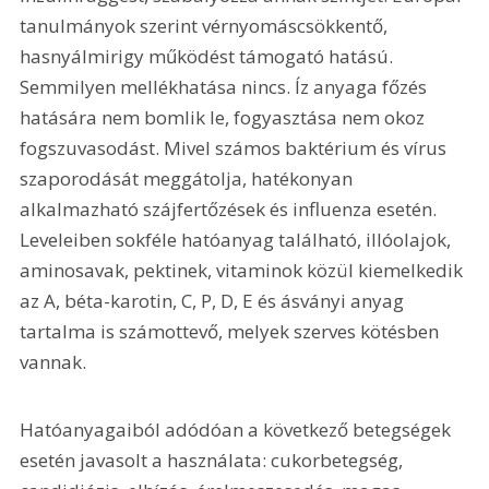
tanulmányok szerint vérnyomáscsökkentő, 
hasnyálmirigy működést támogató hatású. 
Semmilyen mellékhatása nincs. Íz anyaga főzés 
hatására nem bomlik le, fogyasztása nem okoz 
fogszuvasodást. Mivel számos baktérium és vírus 
szaporodását meggátolja, hatékonyan 
alkalmazható szájfertőzések és influenza esetén. 
Leveleiben sokféle hatóanyag található, illóolajok, 
aminosavak, pektinek, vitaminok közül kiemelkedik 
az A, béta-karotin, C, P, D, E és ásványi anyag 
tartalma is számottevő, melyek szerves kötésben 
vannak.
Hatóanyagaiból adódóan a következő betegségek 
esetén javasolt a használata: cukorbetegség, 