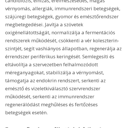
candidiózis, elhízás, érelmeszesedés, magas 
vérnyomás, allergiák, immunrendszeri betegségek, 
szájüregi betegségek, gyomor és emésztőrendszer 
megbetegedései. Javítja a szövetek 
oxigénellátottságát, normalizálja a fermentációs 
rendszerek működését, csökkenti a vér koleszterin-
szintjét, segít vashiányos állapotban, regenerálja az 
érrendszer periférikus keringését. Semlegesíti és 
eltávolítja a szervezetben felhalmozódott 
méreganyagokat, stabilizálja a vérnyomást, 
támogatja az endokrin rendszert, serkenti az 
emésztő és vizeletkiválasztó szervrendszer 
működését, serkenti az immunrendszer 
regenerálódást meghűléses és fertőzéses 
betegségek esetén.