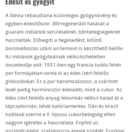
Édesít és gyógyít
A Stevia rebaudiana különleges gyógynövény és 
egyben édesítőszer. Bőrregeneráló hatását a 
guarani indiánok sérüléseknél, bőrbetegségeknél 
használták. Elősegíti a hegesedést, kitűnő 
borotválkozás utáni arclemosó is készíthető belőle. 
Az indiánok gyógyteáinak nélkülözhetetlen 
összetevője volt. 1931-ben egy francia tudós fehér 
por formájában vonta ki az édes ízért felelős 
glikozidokat. Ez a por háromszázszor, a szárított 
levél pedig harmincszor édesebb, mint a cukor. Az 
édes ízért felelős anyag lebomlás nélkül halad át a 
tápcsatornán, tehát kalóriamentes. Dán és brazil 
tudósok szerint a II. típusú cukorbetegség ellen 
nagyon ígéretes a használata. Enyhíti az 
inzulinfüggést, szabályozza annak szintjét. Európai 