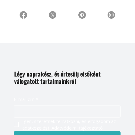
Légy naprakész, és értesülj elsőként
válogatott tartalmainkról
E-mail cím
*
Igen, szeretnék feliratkozni, és elfogadom az 
adatkezelést. 
Adatvédelmi tájékoztató