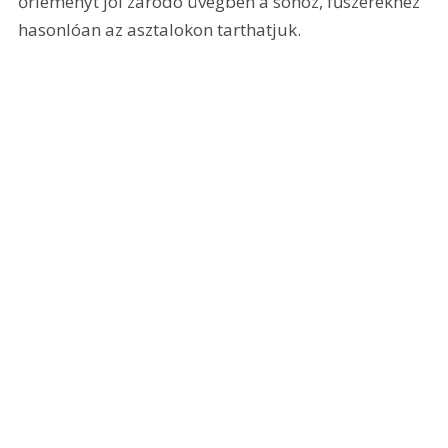
őrleményt jól záródó üvegben a sóhoz, fűszerekhez 
hasonlóan az asztalokon tarthatjuk.