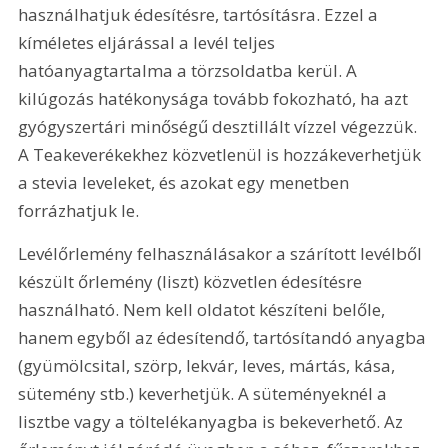
használhatjuk édesítésre, tartósításra. Ezzel a 
kíméletes eljárással a levél teljes 
hatóanyagtartalma a törzsoldatba kerül. A 
kilúgozás hatékonysága tovább fokozható, ha azt 
gyógyszertári minőségű desztillált vízzel végezzük. 
A Teakeverékekhez közvetlenül is hozzákeverhetjük 
a stevia leveleket, és azokat egy menetben 
forrázhatjuk le.
Levélőrlemény felhasználásakor a szárított levélből 
készült őrlemény (liszt) közvetlen édesítésre 
használható. Nem kell oldatot készíteni belőle, 
hanem egyből az édesítendő, tartósítandó anyagba 
(gyümölcsital, szörp, lekvár, leves, mártás, kása, 
sütemény stb.) keverhetjük. A süteményeknél a 
lisztbe vagy a töltelékanyagba is bekeverhető. Az 