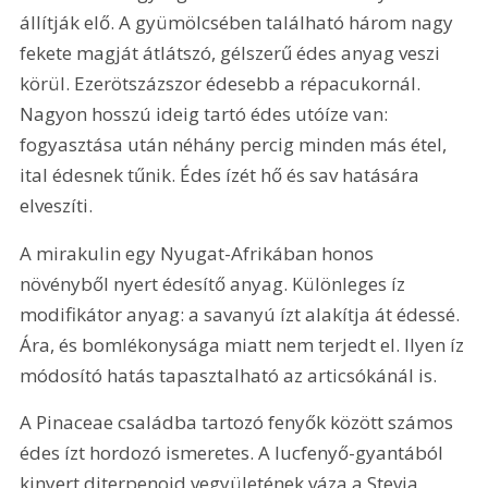
állítják elő. A gyümölcsében található három nagy 
fekete magját átlátszó, gélszerű édes anyag veszi 
körül. Ezerötszázszor édesebb a répacukornál. 
Nagyon hosszú ideig tartó édes utóíze van: 
fogyasztása után néhány percig minden más étel, 
ital édesnek tűnik. Édes ízét hő és sav hatására 
elveszíti.
A mirakulin egy Nyugat-Afrikában honos 
növényből nyert édesítő anyag. Különleges íz 
modifikátor anyag: a savanyú ízt alakítja át édessé. 
Ára, és bomlékonysága miatt nem terjedt el. Ilyen íz 
módosító hatás tapasztalható az articsókánál is.
A Pinaceae családba tartozó fenyők között számos 
édes ízt hordozó ismeretes. A lucfenyő-gyantából 
kinyert diterpenoid vegyületének váza a Stevia 