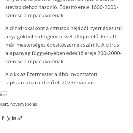
stevisoidehoz hasonló. Édesítő ereje 1600-2000-
szerese a répacukorénak.
A dihidrokalkont a citrusok héjából nyert édes ízű 
anyagokból hidrogénezéssel állítják elő. Emiatt 
már mesterséges édesítőszernek számít. A citrus 
alapanyag függvényében édesítő ereje 200-2000-
szerese a répacukorénak.
A cikk az Ezermester alábbi nyomtatott 
lapszámában érhető el: 2023/március.
kert
Kert, növényápolás