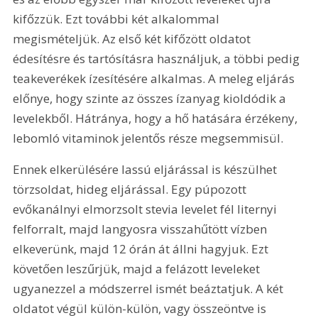
kifőzzük. Ezt további két alkalommal 
megismételjük. Az első két kifőzött oldatot 
édesítésre és tartósításra használjuk, a többi pedig 
teakeverékek ízesítésére alkalmas. A meleg eljárás 
előnye, hogy szinte az összes ízanyag kioldódik a 
levelekből. Hátránya, hogy a hő hatására érzékeny, 
lebomló vitaminok jelentős része megsemmisül.
Ennek elkerülésére lassú eljárással is készülhet 
törzsoldat, hideg eljárással. Egy púpozott 
evőkanálnyi elmorzsolt stevia levelet fél liternyi 
felforralt, majd langyosra visszahűtött vízben 
elkeverünk, majd 12 órán át állni hagyjuk. Ezt 
követően leszűrjük, majd a felázott leveleket 
ugyanezzel a módszerrel ismét beáztatjuk. A két 
oldatot végül külön-külön, vagy összeöntve is 