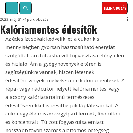
FELIRATKOZÁS
2023. máj. 31.
4 perc olvasás
Kalóriamentes édesítők
Az édes ízt sokak kedvelik, és a cukor kis 
mennyiségben gyorsan hasznosítható energiát 
szolgáltat, ám túlzásba vitt fogyasztása előnytelen 
és hizlaló. Ám a gyógynövények e téren is 
segítségünkre vannak, hiszen léteznek 
édesítőnövények, melyek szinte kalóriamentesek. A 
répa- vagy nádcukor helyett kalóriamentes, vagy 
alacsony kalóriatartalmú természetes 
édesítőszerekkel is ízesíthetjük táplálékainkat. A 
cukor egy élelmiszer-vegyipari termék, finomított 
és koncentrált. Túlzott fogyasztása emiatt 
hosszabb távon számos alattomos betegség 