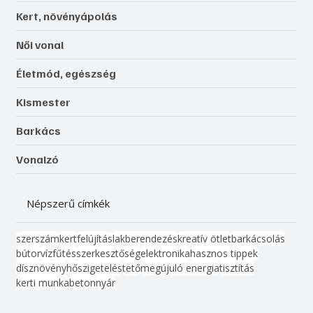
Kert, növényápolás
Női vonal
Életmód, egészség
Kismester
Barkács
Vonalzó
Népszerű címkék
szerszám
kert
felújítás
lakberendezés
kreatív ötlet
barkácsolás
bútor
víz
fűtés
szerkesztőség
elektronika
hasznos tippek
dísznövény
hőszigetelés
tető
megújuló energia
tisztítás
kerti munka
beton
nyár