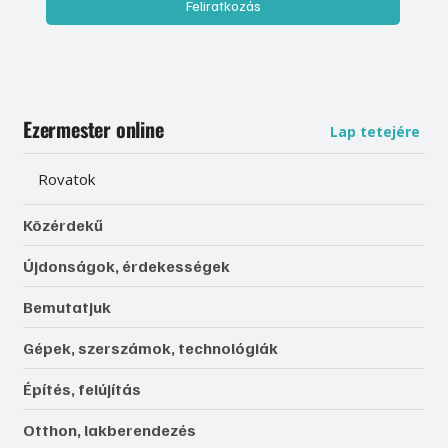
Feliratkozás
Ezermester online
Lap tetejére
Rovatok
Közérdekű
Újdonságok, érdekességek
Bemutatjuk
Gépek, szerszámok, technológiák
Építés, felújítás
Otthon, lakberendezés