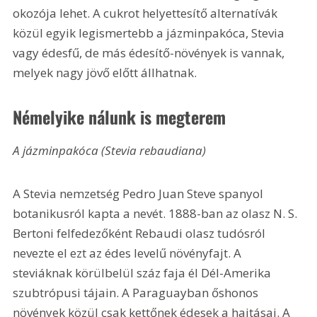
okozója lehet. A cukrot helyettesítő alternatívák 
közül egyik legismertebb a jázminpakóca, Stevia 
vagy édesfű, de más édesítő-növények is vannak, 
melyek nagy jövő előtt állhatnak.
Némelyike nálunk is megterem
A jázminpakóca (Stevia rebaudiana)
A Stevia nemzetség Pedro Juan Steve spanyol 
botanikusról kapta a nevét. 1888-ban az olasz N. S. 
Bertoni felfedezőként Rebaudi olasz tudósról 
nevezte el ezt az édes levelű növényfajt. A 
steviáknak körülbelül száz faja él Dél-Amerika 
szubtrópusi tájain. A Paraguayban őshonos 
növények közül csak kettőnek édesek a hajtásai. A 