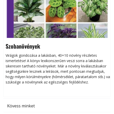
Szobanövények
Virágok gondozása a lakásban, 40+10 növény részletes
ismertetése! A könyv lexikonszerűen veszi sorra a lakásban
s
sikeresen tart­ha­tó növényeket. Már a növény kiválasztásakor
h
segítségünkre lesznek a leírások, mert pontosan megtudjuk,
k
hogy milyen körülményekre (hőmérséklet, páratartalom stb.) van
szüksége a növénynek az egészséges fejlődéshez.
t
Kövess minket