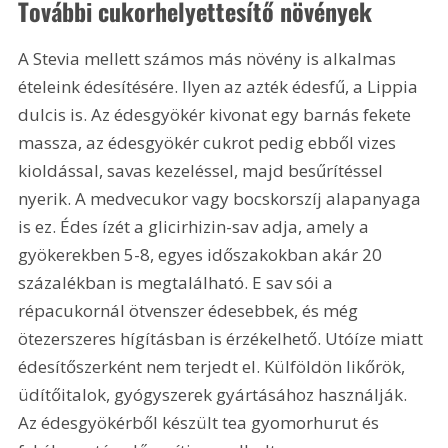
További cukorhelyettesítő növények
A Stevia mellett számos más növény is alkalmas 
ételeink édesítésére. Ilyen az azték édesfű, a Lippia 
dulcis is. Az édesgyökér kivonat egy barnás fekete 
massza, az édesgyökér cukrot pedig ebből vizes 
kioldással, savas kezeléssel, majd besűrítéssel 
nyerik. A medvecukor vagy bocskorszíj alapanyaga 
is ez. Édes ízét a glicirhizin-sav adja, amely a 
gyökerekben 5-8, egyes időszakokban akár 20 
százalékban is megtalálható. E sav sói a 
répacukornál ötvenszer édesebbek, és még 
ötezerszeres hígításban is érzékelhető. Utóíze miatt 
édesítőszerként nem terjedt el. Külföldön likőrök, 
üdítőitalok, gyógyszerek gyártásához használják. 
Az édesgyökérből készült tea gyomorhurut és 