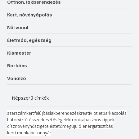
Otthon, lakberendezés
Kert, növényápolás
Női vonal
Életmód, egészség
Kismester
Barkács
Vonalzó
Népszerű címkék
szerszám
kert
felújítás
lakberendezés
kreatív ötlet
barkácsolás
bútor
víz
fűtés
szerkesztőség
elektronika
hasznos tippek
dísznövény
hőszigetelés
tető
megújuló energia
tisztítás
kerti munka
beton
nyár