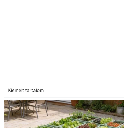
A varrógép és a varrás
Kiemelt tartalom