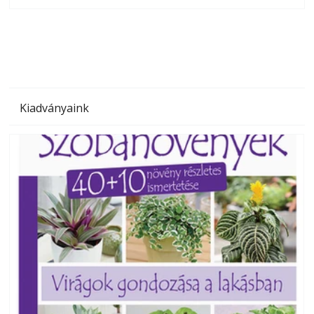
megoldás, mert: – t
Kiadványaink