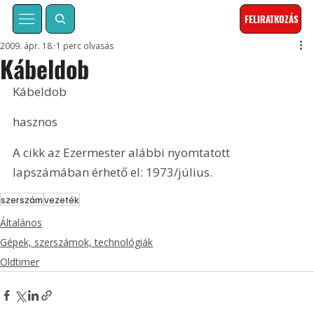
FELIRATKOZÁS
2009. ápr. 18.
1 perc olvasás
Kábeldob
Kábeldob
hasznos
A cikk az Ezermester alábbi nyomtatott 
lapszámában érhető el: 1973/július.
szerszám
vezeték
Általános
Gépek, szerszámok, technológiák
Oldtimer