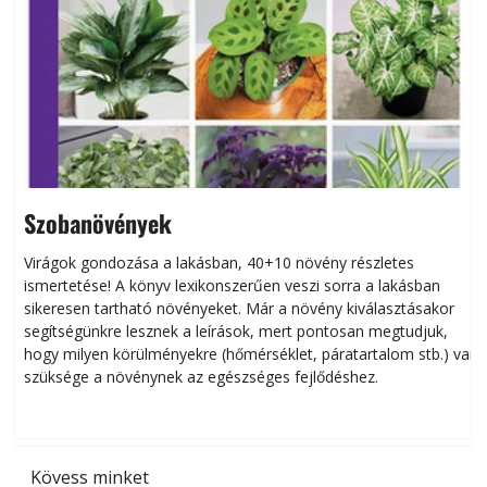
Szobanövények
Virágok gondozása a lakásban, 40+10 növény részletes
ismertetése! A könyv lexikonszerűen veszi sorra a lakásban
s
sikeresen tart­ha­tó növényeket. Már a növény kiválasztásakor
h
segítségünkre lesznek a leírások, mert pontosan megtudjuk,
k
hogy milyen körülményekre (hőmérséklet, páratartalom stb.) van
szüksége a növénynek az egészséges fejlődéshez.
t
Kövess minket