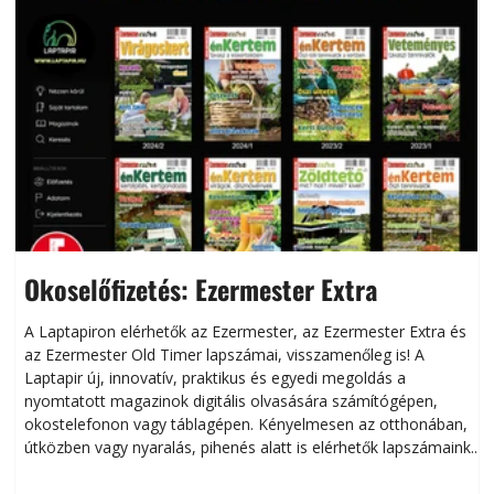
Okoselőfizetés: Ezermester Extra
A Laptapiron elérhetők az Ezermester, az Ezermester Extra és
az Ezermester Old Timer lapszámai, visszamenőleg is! A
Laptapir új, innovatív, praktikus és egyedi megoldás a
L
nyomtatott magazinok digitális olvasására számítógépen,
okostelefonon vagy táblagépen. Kényelmesen az otthonában,
útközben vagy nyaralás, pihenés alatt is elérhetők lapszámaink.
ú
Bárhol, bármikor, akár külföldön élve vagy dolgozva is
B
olvashatók az Ezermester lapszámai. A Laptapir kényelmes