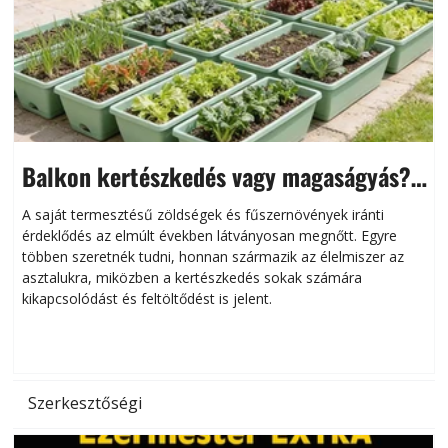
Balkon kertészkedés vagy magaságyás?
Helytakarékos kertészkedés
A saját termesztésű zöldségek és fűszernövények iránti
érdeklődés az elmúlt években látványosan megnőtt. Egyre
többen szeretnék tudni, honnan származik az élelmiszer az
l
asztalukra, miközben a kertészkedés sokak számára
kikapcsolódást és feltöltődést is jelent.
é
d
Szerkesztőségi