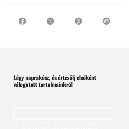
Légy naprakész, és értesülj elsőként
válogatott tartalmainkról
E-mail cím
*
Igen, szeretnék feliratkozni, és elfogadom az 
adatkezelést. 
Adatvédelmi tájékoztató