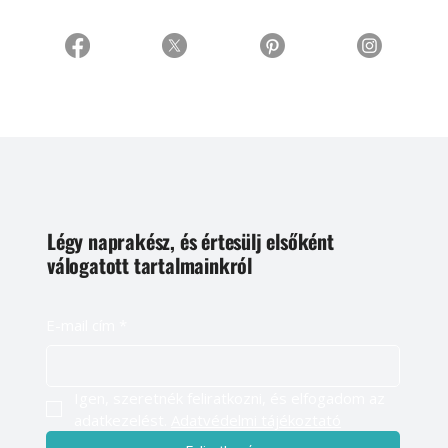
Légy naprakész, és értesülj elsőként
válogatott tartalmainkról
E-mail cím
*
Igen, szeretnék feliratkozni, és elfogadom az 
adatkezelést. 
Adatvédelmi tájékoztató