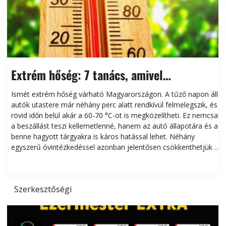
Extrém hőség: 7 tanács, amivel
megóvhatjuk autónkat a nyári károktól
Ismét extrém hőség várható Magyarországon. A tűző napon álló
autók utastere már néhány perc alatt rendkívül felmelegszik, és
rövid időn belül akár a 60-70 °C-ot is megközelítheti. Ez nemcsak
n
a beszállást teszi kellemetlenné, hanem az autó állapotára és a
benne hagyott tárgyakra is káros hatással lehet. Néhány
egyszerű óvintézkedéssel azonban jelentősen csökkenthetjük a
hőség káros hatásait.
l
Szerkesztőségi