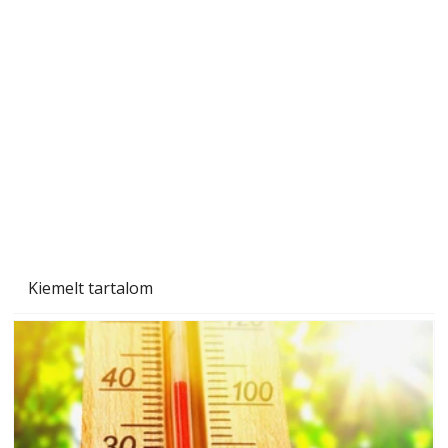
A varrógép és a varrás
Kiemelt tartalom