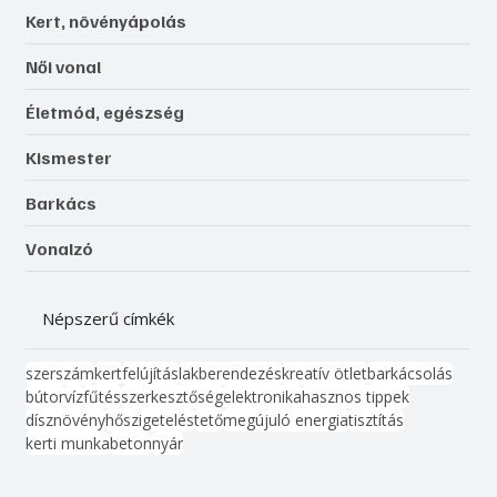
Kert, növényápolás
Női vonal
Életmód, egészség
Kismester
Barkács
Vonalzó
Népszerű címkék
szerszám
kert
felújítás
lakberendezés
kreatív ötlet
barkácsolás
bútor
víz
fűtés
szerkesztőség
elektronika
hasznos tippek
dísznövény
hőszigetelés
tető
megújuló energia
tisztítás
kerti munka
beton
nyár