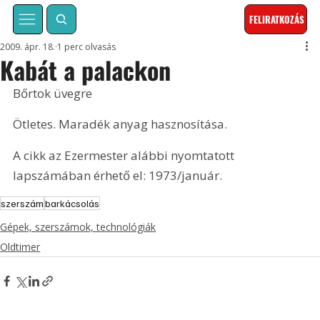
FELIRATKOZÁS
2009. ápr. 18.
1 perc olvasás
Kabát a palackon
Bőrtok üvegre
Ötletes. Maradék anyag hasznosítása.
A cikk az Ezermester alábbi nyomtatott 
lapszámában érhető el: 1973/január.
szerszám
barkácsolás
Gépek, szerszámok, technológiák
Oldtimer