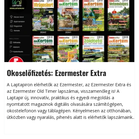
Okoselőfizetés: Ezermester Extra
A Laptapiron elérhetők az Ezermester, az Ezermester Extra és
az Ezermester Old Timer lapszámai, visszamenőleg is! A
Laptapir új, innovatív, praktikus és egyedi megoldás a
L
nyomtatott magazinok digitális olvasására számítógépen,
okostelefonon vagy táblagépen. Kényelmesen az otthonában,
útközben vagy nyaralás, pihenés alatt is elérhetők lapszámaink.
ú
Bárhol, bármikor, akár külföldön élve vagy dolgozva is
B
olvashatók az Ezermester lapszámai. A Laptapir kényelmes
megoldás, mert: – t