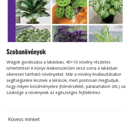
Szobanövények
Virágok gondozása a lakásban, 40+10 növény részletes
ismertetése! A könyv lexikonszerűen veszi sorra a lakásban
s
sikeresen tart­ha­tó növényeket. Már a növény kiválasztásakor
h
segítségünkre lesznek a leírások, mert pontosan megtudjuk,
k
hogy milyen körülményekre (hőmérséklet, páratartalom stb.) van
szüksége a növénynek az egészséges fejlődéshez.
t
Kövess minket