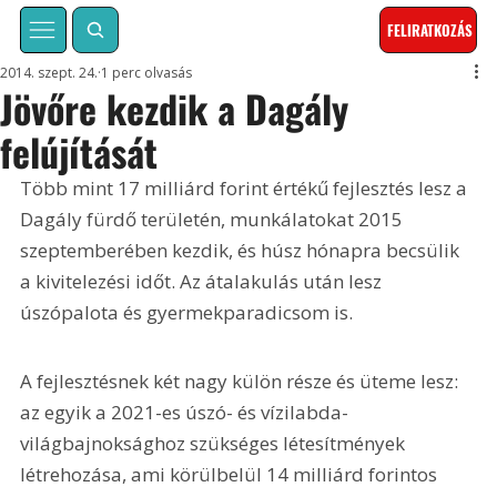
FELIRATKOZÁS
2014. szept. 24.
1 perc olvasás
Jövőre kezdik a Dagály
felújítását
Több mint 17 milliárd forint értékű fejlesztés lesz a 
Dagály fürdő területén, munkálatokat 2015 
szeptemberében kezdik, és húsz hónapra becsülik 
a kivitelezési időt. Az átalakulás után lesz 
úszópalota és gyermekparadicsom is. 
A fejlesztésnek két nagy külön része és üteme lesz: 
az egyik a 2021-es úszó- és vízilabda-
világbajnoksághoz szükséges létesítmények 
létrehozása, ami körülbelül 14 milliárd forintos 