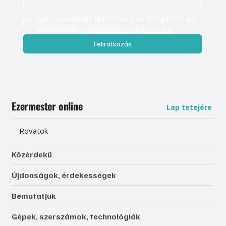
Igen, szeretnék feliratkozni, és elfogadom az 
adatkezelést. 
Adatvédelmi tájékoztató
Feliratkozás
Ezermester online
Lap tetejére
Rovatok
Közérdekű
Újdonságok, érdekességek
Bemutatjuk
Gépek, szerszámok, technológiák