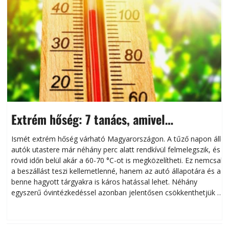
Extrém hőség: 7 tanács, amivel
megóvhatjuk autónkat a nyári károktól
Ismét extrém hőség várható Magyarországon. A tűző napon álló
autók utastere már néhány perc alatt rendkívül felmelegszik, és
rövid időn belül akár a 60-70 °C-ot is megközelítheti. Ez nemcsak
n
a beszállást teszi kellemetlenné, hanem az autó állapotára és a
benne hagyott tárgyakra is káros hatással lehet. Néhány
egyszerű óvintézkedéssel azonban jelentősen csökkenthetjük a
hőség káros hatásait.
l