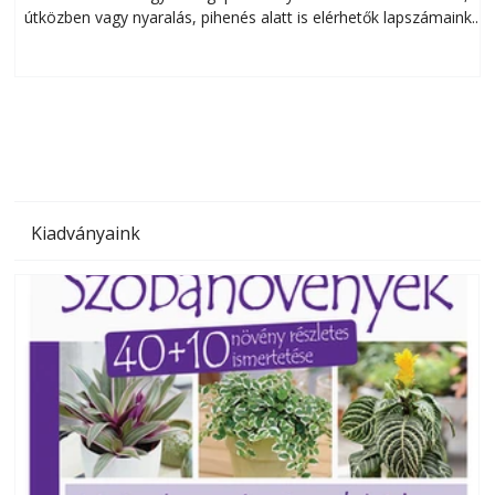
útközben vagy nyaralás, pihenés alatt is elérhetők lapszámaink.
ú
Bárhol, bármikor, akár külföldön élve vagy dolgozva is
B
olvashatók az Ezermester lapszámai. A Laptapir kényelmes
megoldás, mert: – t
Kiadványaink