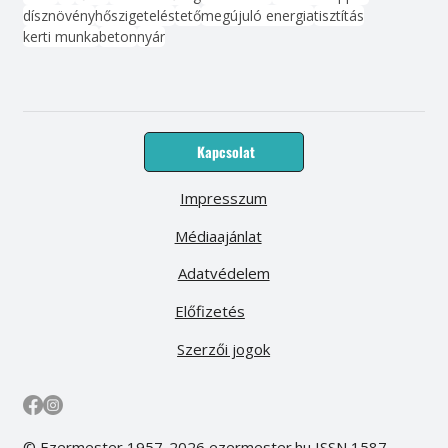
dísznövény
hőszigetelés
tető
megújuló energia
tisztítás
kerti munka
beton
nyár
Kapcsolat
Impresszum
Médiaajánlat
Adatvédelem
Előfizetés
Szerzői jogok
© Ezermester 1957-2026 ezermester.hu ISSN 1587-