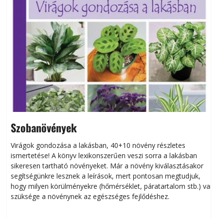
Szobanövények
Virágok gondozása a lakásban, 40+10 növény részletes
ismertetése! A könyv lexikonszerűen veszi sorra a lakásban
s
sikeresen tart­ha­tó növényeket. Már a növény kiválasztásakor
h
segítségünkre lesznek a leírások, mert pontosan megtudjuk,
k
hogy milyen körülményekre (hőmérséklet, páratartalom stb.) van
szüksége a növénynek az egészséges fejlődéshez.
t