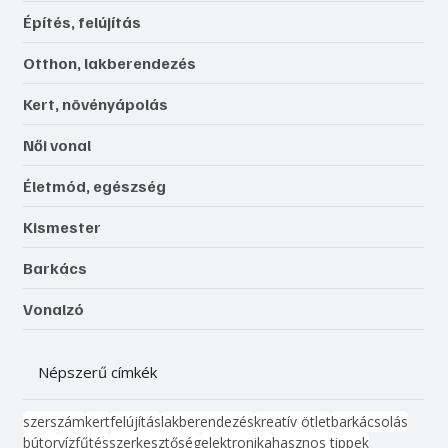
Építés, felújítás
Otthon, lakberendezés
Kert, növényápolás
Női vonal
Életmód, egészség
Kismester
Barkács
Vonalzó
Népszerű címkék
szerszám
kert
felújítás
lakberendezés
kreatív ötlet
barkácsolás
bútor
víz
fűtés
szerkesztőség
elektronika
hasznos tippek