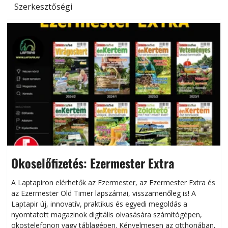
Szerkesztőségi
Okoselőfizetés: Ezermester Extra
A Laptapiron elérhetők az Ezermester, az Ezermester Extra és
az Ezermester Old Timer lapszámai, visszamenőleg is! A
Laptapir új, innovatív, praktikus és egyedi megoldás a
L
nyomtatott magazinok digitális olvasására számítógépen,
okostelefonon vagy táblagépen. Kényelmesen az otthonában,