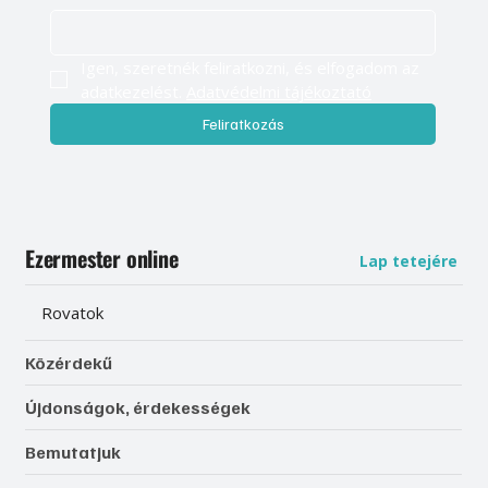
Igen, szeretnék feliratkozni, és elfogadom az 
adatkezelést. 
Adatvédelmi tájékoztató
Feliratkozás
Ezermester online
Lap tetejére
Rovatok
Közérdekű
Újdonságok, érdekességek
Bemutatjuk