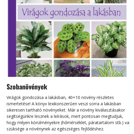
Szobanövények
Virágok gondozása a lakásban, 40+10 növény részletes
ismertetése! A könyv lexikonszerűen veszi sorra a lakásban
s
sikeresen tart­ha­tó növényeket. Már a növény kiválasztásakor
h
segítségünkre lesznek a leírások, mert pontosan megtudjuk,
k
hogy milyen körülményekre (hőmérséklet, páratartalom stb.) van
szüksége a növénynek az egészséges fejlődéshez.