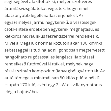
segítségével alakították ki, melyen szoftveres 
áramlásvizsgálatokat végeztek, hogy minél 
alacsonyabb légellenállást érjenek el. Az 
egyszemélyes jármű négykerekű, a veszteségek 
csökkentése érdekében egykerék meghajtású, és 
kétkörös hidraulikus fékrendszerrel rendelkezik. 
Mivel a Megalux normál közúton akár 130 km/h-s 
sebességgel is tud haladni, gondosan megtervezett, 
hangolható rugózással és lengéscsillapítással 
rendelkező futóművel látták el, melynek nagy 
részét szintén kompozit műanyagból gyártották. Az 
autó tömege a minimálisan 80 kilós pilóta nélkül 
csupán 170 kiló, ezért egy 2 kW-os villanymotor is 
elég a hajtásához.