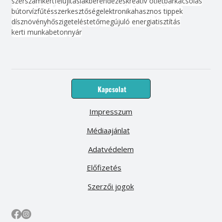
szerszám
kert
felújítás
lakberendezés
kreatív ötlet
barkácsolás
bútor
víz
fűtés
szerkesztőség
elektronika
hasznos tippek
dísznövény
hőszigetelés
tető
megújuló energia
tisztítás
kerti munka
beton
nyár
Kapcsolat
Impresszum
Médiaajánlat
Adatvédelem
Előfizetés
Szerzői jogok