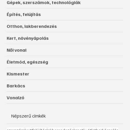
Gépek, szerszámok, technológiák
Építés, felújítás
Otthon, lakberendezés
Kert, növényápolás
Női vonal
Életmód, egészség
Kismester
Barkács
Vonalzó
Népszerű címkék