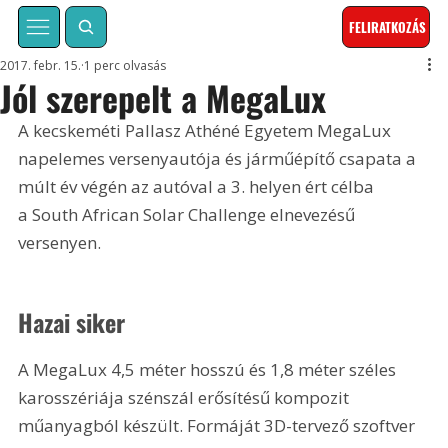
FELIRATKOZÁS
2017. febr. 15.
1 perc olvasás
Jól szerepelt a MegaLux
A kecskeméti Pallasz Athéné Egyetem MegaLux 
napelemes versenyautója és járműépítő csapata a 
múlt év végén az autóval a 3. helyen ért célba 
a South African Solar Challenge elnevezésű 
versenyen.
Hazai siker
A MegaLux 4,5 méter hosszú és 1,8 méter széles 
karosszériája szénszál erősítésű kompozit 
műanyagból készült. Formáját 3D-tervező szoftver 