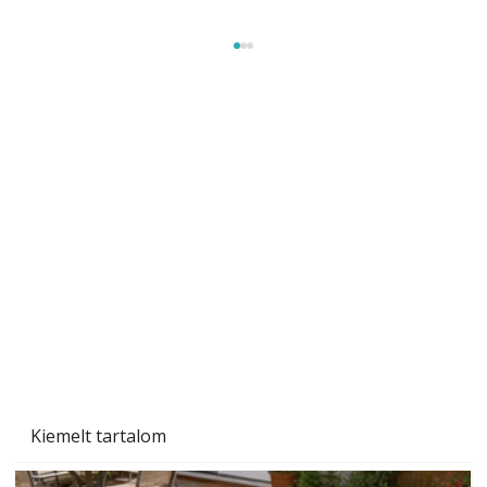
Széndioxid temető az Északi-tengeren
Kiemelt tartalom