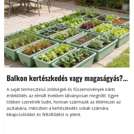
Balkon kertészkedés vagy magaságyás?
Helytakarékos kertészkedés
A saját termesztésű zöldségek és fűszernövények iránti
érdeklődés az elmúlt években látványosan megnőtt. Egyre
többen szeretnék tudni, honnan származik az élelmiszer az
l
asztalukra, miközben a kertészkedés sokak számára
kikapcsolódást és feltöltődést is jelent.
é
d