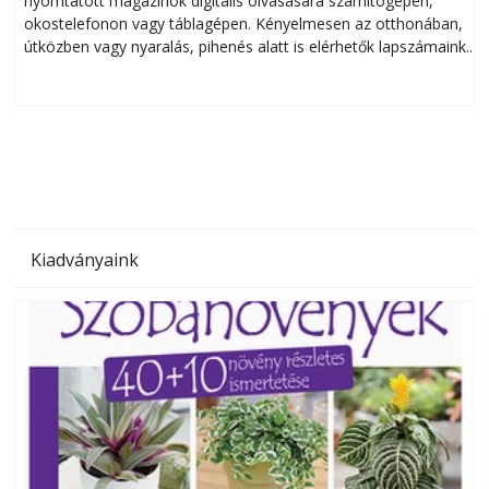
nyomtatott magazinok digitális olvasására számítógépen,
okostelefonon vagy táblagépen. Kényelmesen az otthonában,
útközben vagy nyaralás, pihenés alatt is elérhetők lapszámaink.
ú
Bárhol, bármikor, akár külföldön élve vagy dolgozva is
B
olvashatók az Ezermester lapszámai. A Laptapir kényelmes
megoldás, mert: – t
Kiadványaink