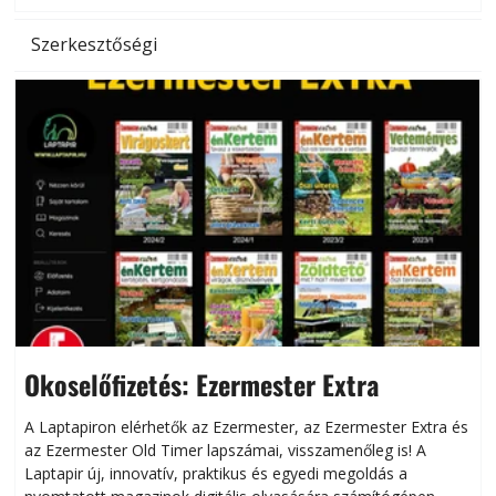
Szerkesztőségi
Okoselőfizetés: Ezermester Extra
A Laptapiron elérhetők az Ezermester, az Ezermester Extra és
az Ezermester Old Timer lapszámai, visszamenőleg is! A
Laptapir új, innovatív, praktikus és egyedi megoldás a
L