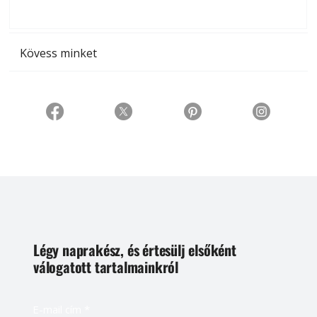
t
Kövess minket
Légy naprakész, és értesülj elsőként
válogatott tartalmainkról
E-mail cím
*