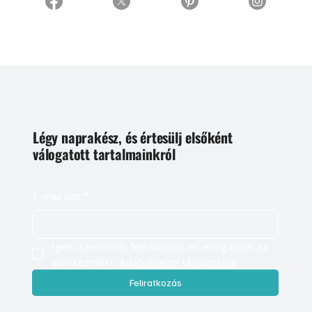
Légy naprakész, és értesülj elsőként
válogatott tartalmainkról
E-mail cím
*
Igen, szeretnék feliratkozni, és elfogadom az 
adatkezelést. 
Adatvédelmi tájékoztató
Feliratkozás