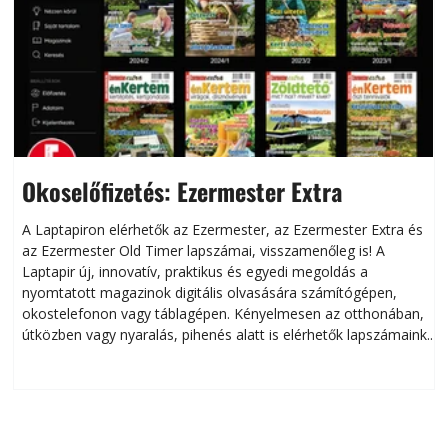
Okoselőfizetés: Ezermester Extra
A Laptapiron elérhetők az Ezermester, az Ezermester Extra és
az Ezermester Old Timer lapszámai, visszamenőleg is! A
Laptapir új, innovatív, praktikus és egyedi megoldás a
L
nyomtatott magazinok digitális olvasására számítógépen,
okostelefonon vagy táblagépen. Kényelmesen az otthonában,
útközben vagy nyaralás, pihenés alatt is elérhetők lapszámaink.
ú
Bárhol, bármikor, akár külföldön élve vagy dolgozva is
B
olvashatók az Ezermester lapszámai. A Laptapir kényelmes
megoldás, mert: – t