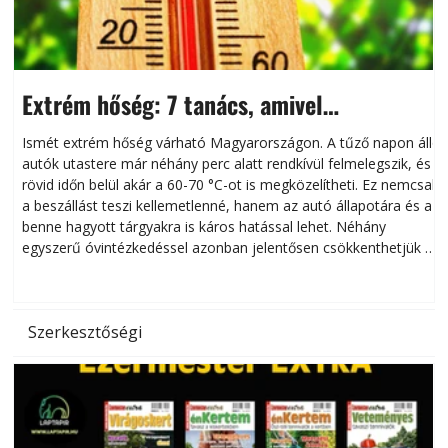
Extrém hőség: 7 tanács, amivel
megóvhatjuk autónkat a nyári károktól
Ismét extrém hőség várható Magyarországon. A tűző napon álló
autók utastere már néhány perc alatt rendkívül felmelegszik, és
rövid időn belül akár a 60-70 °C-ot is megközelítheti. Ez nemcsak
n
a beszállást teszi kellemetlenné, hanem az autó állapotára és a
benne hagyott tárgyakra is káros hatással lehet. Néhány
egyszerű óvintézkedéssel azonban jelentősen csökkenthetjük a
hőség káros hatásait.
l
Szerkesztőségi