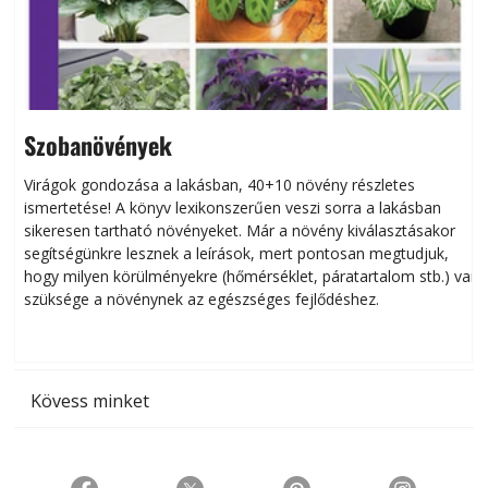
Szobanövények
Virágok gondozása a lakásban, 40+10 növény részletes
ismertetése! A könyv lexikonszerűen veszi sorra a lakásban
s
sikeresen tart­ha­tó növényeket. Már a növény kiválasztásakor
h
segítségünkre lesznek a leírások, mert pontosan megtudjuk,
k
hogy milyen körülményekre (hőmérséklet, páratartalom stb.) van
szüksége a növénynek az egészséges fejlődéshez.
t
Kövess minket