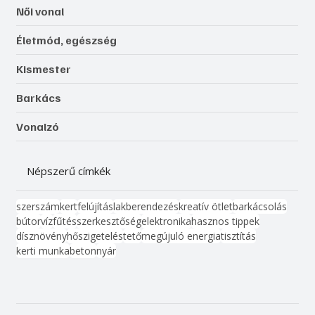
Női vonal
Életmód, egészség
Kismester
Barkács
Vonalzó
Népszerű címkék
szerszám
kert
felújítás
lakberendezés
kreatív ötlet
barkácsolás
bútor
víz
fűtés
szerkesztőség
elektronika
hasznos tippek
dísznövény
hőszigetelés
tető
megújuló energia
tisztítás
kerti munka
beton
nyár