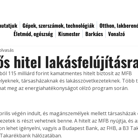
utatjuk
Gépek, szerszámok, technológiák
Otthon, lakberen
Életmód, egészség
Kismester
Barkács
Vonalzó
olvasás
ős hitel lakásfelújításr
ból 115 milliárd forint kamatmentes hitelt biztosít az MFB 
eknek, társasházaknak és lakásszövetkezeteknek. Több tí
hat meg az energiahatékonyságot célzó program során.
rilis végén indult, és magánszemélyek mellett társasházak 
ezetek is részt vehetnek benne. A hitelt az MFB nyújtja, és 
 lehet igényelni, vagyis a Budapest Bank, az FHB, a B3 Ta
 Takarékbank hálózatában.