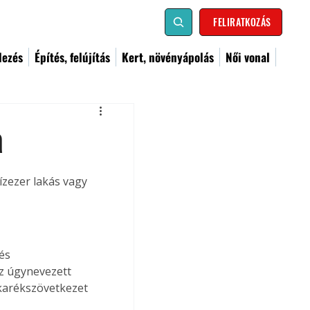
FELIRATKOZÁS
dezés
Építés, felújítás
Kert, növényápolás
Női vonal
a
zezer lakás vagy 
és 
az úgynevezett 
karékszövetkezet 