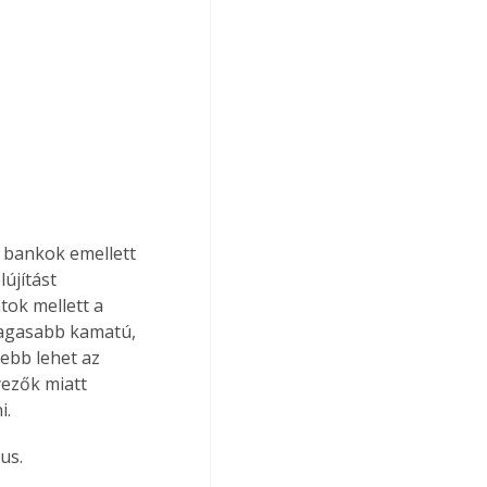
A bankok emellett 
újítást 
tok mellett a 
magasabb kamatú, 
ebb lehet az 
ezők miatt 
i.
us.