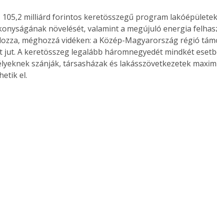
 105,2 milliárd forintos keretösszegű program lakóépületek
onyságának növelését, valamint a megújuló energia felhas
lozza, méghozzá vidéken: a Közép-Magyarország régió tám
int jut. A keretösszeg legalább háromnegyedét mindkét esetb
yeknek szánják, társasházak és lakásszövetkezetek maxim
hetik el.