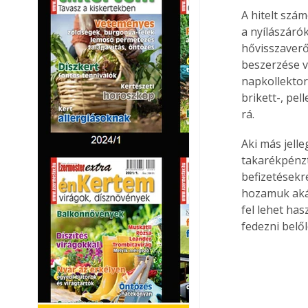
A hitelt szá
a nyílászárók
hővisszaverő
beszerzése v
napkollektor
brikett-, pel
rá.
Aki más jelle
takarékpénzt
befizetésekre
hozamuk akár
fel lehet has
fedezni belől