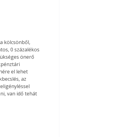
a kölcsönből, 
tos, 0 százalékos 
szükséges önerő 
pénztári 
ére el lehet 
kbecslés, az 
eligényléssel 
ni, van idő tehát 