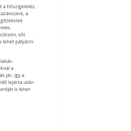
 a hőszigetelés, 
kazáncsere, a 
gítótestek 
emes, 
ölcsön, sőt 
s lehet pályázni 
 lakás-
knál a 
 jár, így a 
dő lejárta után 
réjét is lehet 