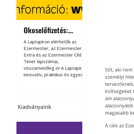
Okoselőfizetés:
Okoselőfizetés
Ezermester Extra
A Laptapiron elérhetők az
A Laptapiron elérhető
Ezermester, az Ezermester
Ezermester, az Ezer
Extra és az Ezermester Old
Extra és az Ezermest
Timer lapszámai,
Timer lapszámai,
visszamenőleg is! A Laptapir új,
visszamenőleg is! A La
Sőt, aki nem 
innovatív, praktikus és egyedi
innovatív, praktikus 
személyi hite
megoldás a nyomtatott
megoldás a nyomtato
tervezőknek.
magazinok digitális olvasására
magazinok digitális o
költségeket 
számítógépen, okostelefonon
számítógépen, okost
ám alacsonya
vagy táblagépen. Kényelmesen
vagy táblagépen. Ké
alacsonyabb 
Kiadványaink
az otthonában, útközben vagy
az otthonában, útköz
magasabb kez
nyaralás, pihenés alatt is
nyaralás, pihenés alat
elérhetők lapszámaink. Bárhol,
elérhetők lapszámaink
A cikk az Ez
bármikor, akár külföldön élve
bármikor, akár külföld
vagy dolgozva is olvashatók az
vagy dolgozva is olv