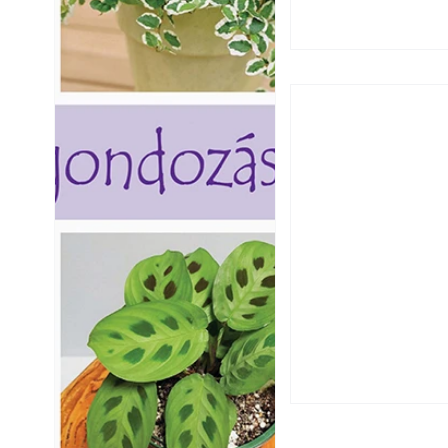
Extrém hőség: 7 
autónkat a nyári 