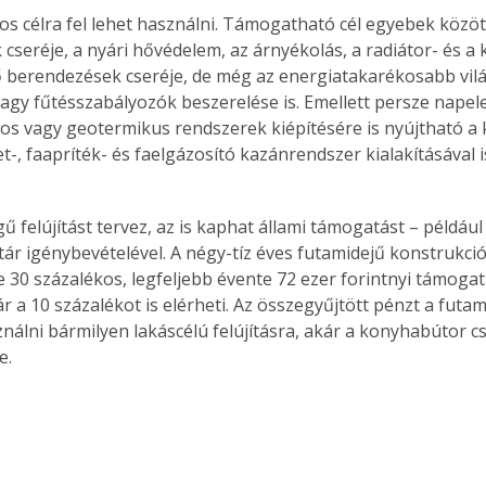
mos célra fel lehet használni. Támogatható cél egyebek között
 cseréje, a nyári hővédelem, az árnyékolás, a radiátor- és a 
 berendezések cseréje, de még az energiatakarékosabb vilá
agy fűtésszabályozók beszerelése is. Emellett persze napel
os vagy geotermikus rendszerek kiépítésére is nyújtható a k
let-, faapríték- és faelgázosító kazánrendszer kialakításával i
gű felújítást tervez, az is kaphat állami támogatást – például
ár igénybevételével. A négy-tíz éves futamidejű konstrukció
 30 százalékos, legfeljebb évente 72 ezer forintnyi támogatás
 a 10 százalékot is elérheti. Az összegyűjtött pénzt a futami
ználni bármilyen lakáscélú felújításra, akár a konyhabútor cse
e.