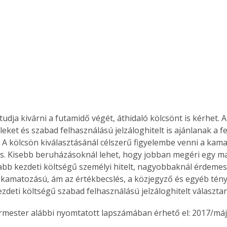
Együtt jobban megéri!
Bővebb információ itt!
k az
Együtt jobban megéri! A
mester
könyvek tetszőleges
er Old
párosítással kedvezményes
áron, 0 Ft postaköltséggel
ptapir új,
megrendelhetők!
tudja kivárni a futamidő végét, áthidaló kölcsönt is kérhet. 
és egyedi
leket és szabad felhasználású jelzáloghitelt is ajánlanak a fel
tt
 A kölcsön kiválasztásánál célszerű figyelembe venni a kama
lvasására
is. Kisebb beruházásoknál lehet, hogy jobban megéri egy 
elefonon
bb kezdeti költségű személyi hitelt, nagyobbaknál érdemes
nyelmesen
kamatozású, ám az értékbecslés, a közjegyző és egyéb tény
ben vagy
deti költségű szabad felhasználású jelzáloghitelt választan
t is
. Bárhol,
ermester alábbi nyomtatott lapszámában érhető el: 2017/máj
ön élve
ashatók az