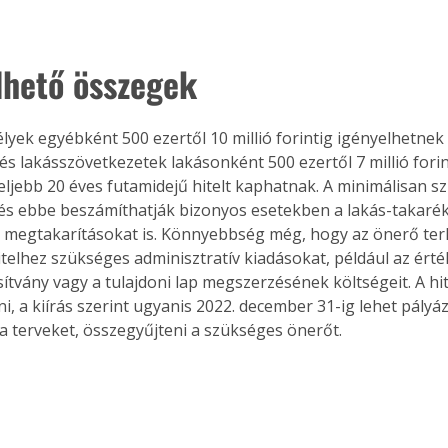
lhető összegek
ek egyébként 500 ezertől 10 millió forintig igényelhetnek 
és lakásszövetkezetek lakásonként 500 ezertől 7 millió forin
eljebb 20 éves futamidejű hitelt kaphatnak. A minimálisan 
 és ebbe beszámíthatják bizonyos esetekben a lakás-takarék
 megtakarításokat is. Könnyebbség még, hogy az önerő terh
itelhez szükséges adminisztratív kiadásokat, például az érté
ítvány vagy a tulajdoni lap megszerzésének költségeit. A hit
ni, a kiírás szerint ugyanis 2022. december 31-ig lehet pályáz
i a terveket, összegyűjteni a szükséges önerőt.