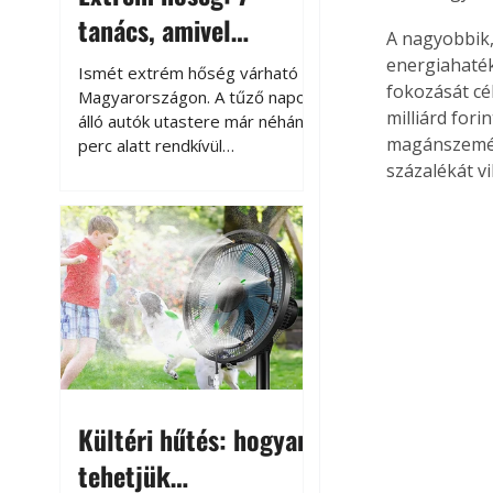
tanács, amivel
A nagyobbik,
megóvhatjuk
energiahaték
Ismét extrém hőség várható
fokozását cé
autónkat a nyári
Magyarországon. A tűző napon
milliárd for
álló autók utastere már néhány
károktól
magánszemél
perc alatt rendkívül
felmelegszik, és rövid időn belül
százalékát vi
akár a 60-70 °C-ot is
megközelítheti. Ez nemcsak a
beszállást teszi kellemetlenné,
hanem az autó állapotára és a
benne hagyott tárgyakra is
káros hatással lehet. Néhány
egyszerű óvintézkedéssel
azonban jelentősen
csökkenthetjük a hőség káros
hatásait.
Kültéri hűtés: hogyan
tehetjük