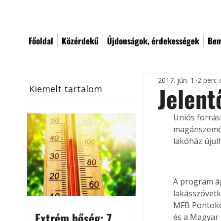
Főoldal
Közérdekű
Újdonságok, érdekességek
Bem
2017. jún. 1.
2 perc 
Jelent
Kiemelt tartalom
Uniós forrás
magánszemély
lakóház újul
A program áp
lakásszövetk
MFB Pontokon
Extrém hőség: 7
és a Magyar