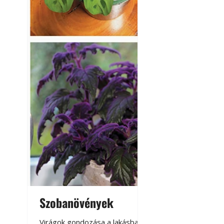
Napégés kezelése 
nap ért?
Szobanövények
Virágoskert: k
teraszon, laká
Virágok gondozása a lakásban,