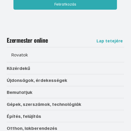
Feliratkozás
Ezermester online
Lap tetejére
Rovatok
Közérdekű
Újdonságok, érdekességek
Bemutatjuk
Gépek, szerszámok, technológiák
Építés, felújítás
Otthon, lakberendezés