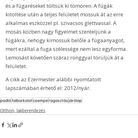
és a fúgaréseket töltsük ki tömören. A fúgák 
kitöltése után a teljes felületet mossuk át az erre 
alkalmas eszközzel pl. szivacsos glettvassal. A 
mosás közben nagy figyelmet szenteljünk a 
fúgákra, nehogy kimossuk belőle a fúgaanyagot, 
mert ezáltal a fuga szélessége nem lesz egyforma. 
Lemosást követően száraz ronggyal törüljük át a 
felületet.
A cikk az Ezermester alábbi nyomtatott 
lapszámában érhető el: 2012/nyár.
padló
falburkolat
csempe
ragasztás
járólap
Otthon, lakberendezés