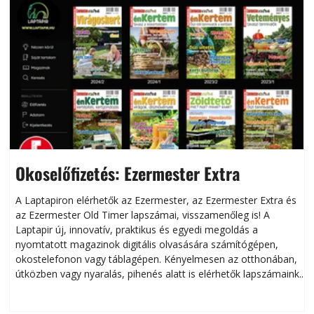
Okoselőfizetés: Ezermester Extra
A Laptapiron elérhetők az Ezermester, az Ezermester Extra és
az Ezermester Old Timer lapszámai, visszamenőleg is! A
Laptapir új, innovatív, praktikus és egyedi megoldás a
L
nyomtatott magazinok digitális olvasására számítógépen,
okostelefonon vagy táblagépen. Kényelmesen az otthonában,
útközben vagy nyaralás, pihenés alatt is elérhetők lapszámaink.
ú
Bárhol, bármikor, akár külföldön élve vagy dolgozva is
B
olvashatók az Ezermester lapszámai. A Laptapir kényelmes