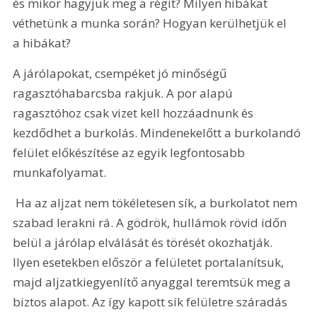
és mikor hagyjuk meg a régit? Milyen hibákat 
véthetünk a munka során? Hogyan kerülhetjük el 
a hibákat?
A járólapokat, csempéket jó minőségű 
ragasztóhabarcsba rakjuk. A por alapú 
ragasztóhoz csak vizet kell hozzáadnunk és 
kezdődhet a burkolás. Mindenekelőtt a burkolandó 
felület előkészítése az egyik legfontosabb 
munkafolyamat. 
 Ha az aljzat nem tökéletesen sík, a burkolatot nem 
szabad lerakni rá. A gödrök, hullámok rövid időn 
belül a járólap elválását és törését okozhatják. 
Ilyen esetekben először a felületet portalanítsuk, 
majd aljzatkiegyenlítő anyaggal teremtsük meg a 
biztos alapot. Az így kapott sík felületre száradás 