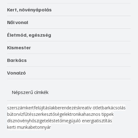
Kert, növényápolás
Női vonal
Életmód, egészség
Kismester
Barkács
Vonalzó
Népszerű címkék
szerszám
kert
felújítás
lakberendezés
kreatív ötlet
barkácsolás
bútor
víz
fűtés
szerkesztőség
elektronika
hasznos tippek
dísznövény
hőszigetelés
tető
megújuló energia
tisztítás
kerti munka
beton
nyár