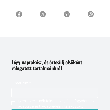
Légy naprakész, és értesülj elsőként
válogatott tartalmainkról
E-mail cím
*
Igen, szeretnék feliratkozni, és elfogadom az 
adatkezelést. 
Adatvédelmi tájékoztató