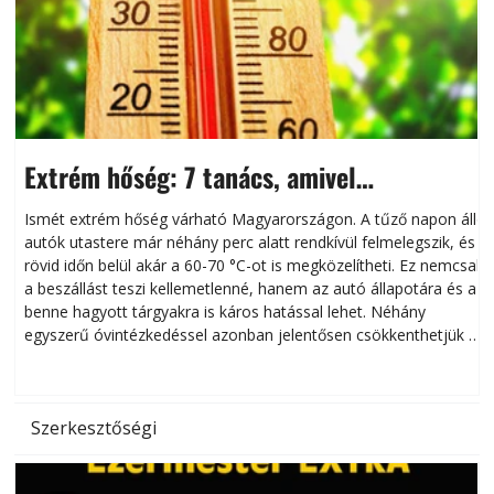
Extrém hőség: 7 tanács, amivel
megóvhatjuk autónkat a nyári károktól
Ismét extrém hőség várható Magyarországon. A tűző napon álló
autók utastere már néhány perc alatt rendkívül felmelegszik, és
rövid időn belül akár a 60-70 °C-ot is megközelítheti. Ez nemcsak
n
a beszállást teszi kellemetlenné, hanem az autó állapotára és a
benne hagyott tárgyakra is káros hatással lehet. Néhány
egyszerű óvintézkedéssel azonban jelentősen csökkenthetjük a
hőség káros hatásait.
l
Szerkesztőségi