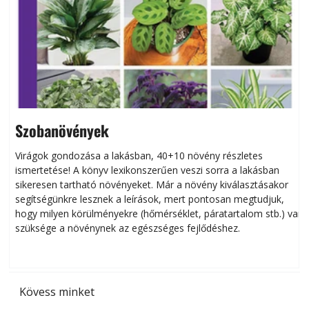
Szobanövények
Virágok gondozása a lakásban, 40+10 növény részletes
ismertetése! A könyv lexikonszerűen veszi sorra a lakásban
s
sikeresen tart­ha­tó növényeket. Már a növény kiválasztásakor
h
segítségünkre lesznek a leírások, mert pontosan megtudjuk,
k
hogy milyen körülményekre (hőmérséklet, páratartalom stb.) van
szüksége a növénynek az egészséges fejlődéshez.
t
Kövess minket