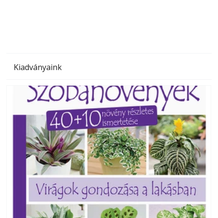
megoldás, mert: – t
Kiadványaink