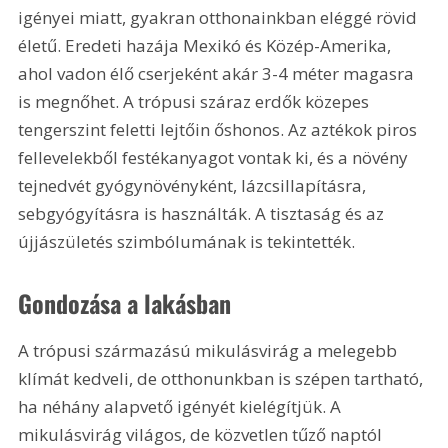
igényei miatt, gyakran otthonainkban eléggé rövid 
életű. Eredeti hazája Mexikó és Közép-Amerika, 
ahol vadon élő cserjeként akár 3-4 méter magasra 
is megnőhet. A trópusi száraz erdők közepes 
tengerszint feletti lejtőin őshonos. Az aztékok piros 
fellevelekből festékanyagot vontak ki, és a növény 
tejnedvét gyógynövényként, lázcsillapításra, 
sebgyógyításra is használták. A tisztaság és az 
újjászületés szimbólumának is tekintették. 
Gondozása a lakásban
A trópusi származású mikulásvirág a melegebb 
klímát kedveli, de otthonunkban is szépen tartható, 
ha néhány alapvető igényét kielégítjük. A 
mikulásvirág világos, de közvetlen tűző naptól 