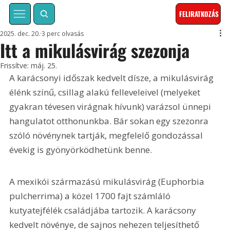
FELIRATKOZÁS
2025. dec. 20.
3 perc olvasás
Itt a mikulásvirág szezonja
Frissítve:
máj. 25.
A karácsonyi időszak kedvelt dísze, a mikulásvirág 
élénk színű, csillag alakú felleveleivel (melyeket 
gyakran tévesen virágnak hívunk) varázsol ünnepi 
hangulatot otthonunkba. Bár sokan egy szezonra 
szóló növénynek tartják, megfelelő gondozással 
évekig is gyönyörködhetünk benne.
A mexikói származású mikulásvirág (Euphorbia 
pulcherrima) a közel 1700 fajt számláló 
kutyatejfélék családjába tartozik. A karácsony 
kedvelt növénye, de sajnos nehezen teljesíthető 