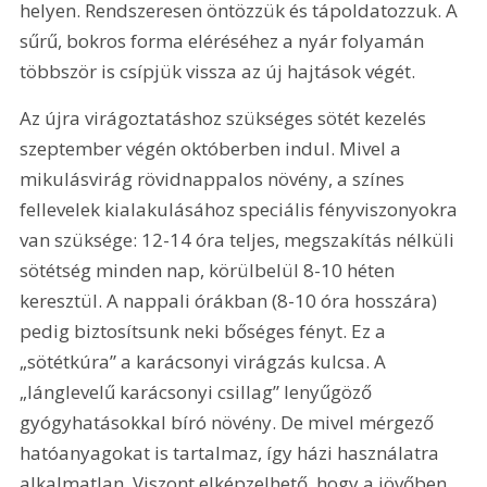
helyen. Rendszeresen öntözzük és tápoldatozzuk. A 
sűrű, bokros forma eléréséhez a nyár folyamán 
többször is csípjük vissza az új hajtások végét.
Az újra virágoztatáshoz szükséges sötét kezelés 
szeptember végén októberben indul. Mivel a 
mikulásvirág rövidnappalos növény, a színes 
fellevelek kialakulásához speciális fényviszonyokra 
van szüksége: 12-14 óra teljes, megszakítás nélküli 
sötétség minden nap, körülbelül 8-10 héten 
keresztül. A nappali órákban (8-10 óra hosszára) 
pedig biztosítsunk neki bőséges fényt. Ez a 
„sötétkúra” a karácsonyi virágzás kulcsa. A 
„lánglevelű karácsonyi csillag” lenyűgöző 
gyógyhatásokkal bíró növény. De mivel mérgező 
hatóanyagokat is tartalmaz, így házi használatra 
alkalmatlan. Viszont elképzelhető, hogy a jövőben 