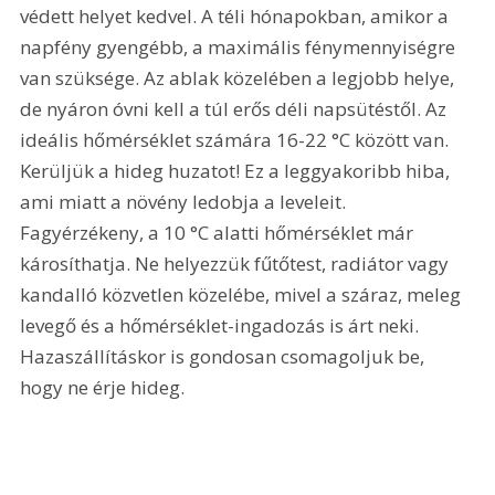
védett helyet kedvel. A téli hónapokban, amikor a 
napfény gyengébb, a maximális fénymennyiségre 
van szüksége. Az ablak közelében a legjobb helye, 
de nyáron óvni kell a túl erős déli napsütéstől. Az 
ideális hőmérséklet számára 16-22 °C között van. 
Kerüljük a hideg huzatot! Ez a leggyakoribb hiba, 
ami miatt a növény ledobja a leveleit. 
Fagyérzékeny, a 10 °C alatti hőmérséklet már 
károsíthatja. Ne helyezzük fűtőtest, radiátor vagy 
kandalló közvetlen közelébe, mivel a száraz, meleg 
levegő és a hőmérséklet-ingadozás is árt neki. 
Hazaszállításkor is gondosan csomagoljuk be, 
hogy ne érje hideg.