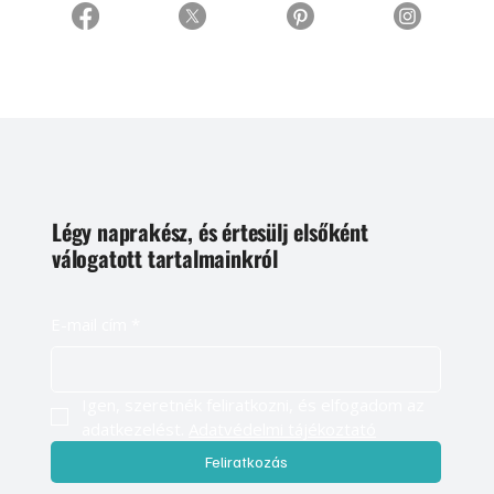
Légy naprakész, és értesülj elsőként
válogatott tartalmainkról
E-mail cím
*
Igen, szeretnék feliratkozni, és elfogadom az 
adatkezelést. 
Adatvédelmi tájékoztató
Feliratkozás