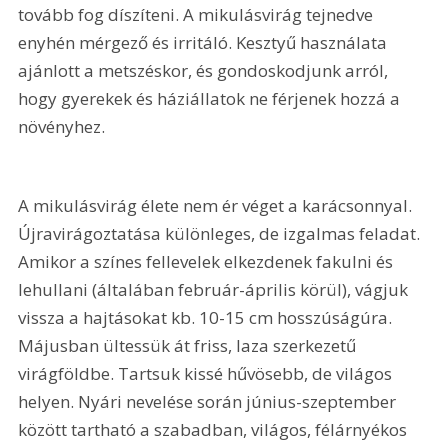
tovább fog díszíteni. A mikulásvirág tejnedve 
enyhén mérgező és irritáló. Kesztyű használata 
ajánlott a metszéskor, és gondoskodjunk arról, 
hogy gyerekek és háziállatok ne férjenek hozzá a 
növényhez.
A mikulásvirág élete nem ér véget a karácsonnyal. 
Újravirágoztatása különleges, de izgalmas feladat. 
Amikor a színes fellevelek elkezdenek fakulni és 
lehullani (általában február-április körül), vágjuk 
vissza a hajtásokat kb. 10-15 cm hosszúságúra. 
Májusban ültessük át friss, laza szerkezetű 
virágföldbe. Tartsuk kissé hűvösebb, de világos 
helyen. Nyári nevelése során június-szeptember 
között tartható a szabadban, világos, félárnyékos 