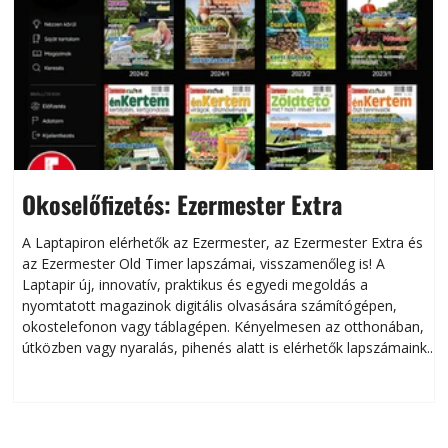
Okoselőfizetés: Ezermester Extra
A Laptapiron elérhetők az Ezermester, az Ezermester Extra és
az Ezermester Old Timer lapszámai, visszamenőleg is! A
Laptapir új, innovatív, praktikus és egyedi megoldás a
L
nyomtatott magazinok digitális olvasására számítógépen,
okostelefonon vagy táblagépen. Kényelmesen az otthonában,
útközben vagy nyaralás, pihenés alatt is elérhetők lapszámaink.
ú
Bárhol, bármikor, akár külföldön élve vagy dolgozva is
B
olvashatók az Ezermester lapszámai. A Laptapir kényelmes
megoldás, mert: – t