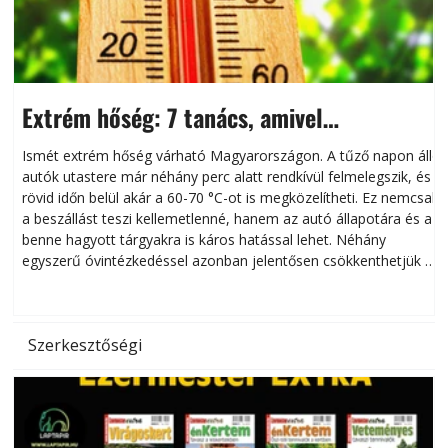
Extrém hőség: 7 tanács, amivel
megóvhatjuk autónkat a nyári károktól
Ismét extrém hőség várható Magyarországon. A tűző napon álló
autók utastere már néhány perc alatt rendkívül felmelegszik, és
rövid időn belül akár a 60-70 °C-ot is megközelítheti. Ez nemcsak
n
a beszállást teszi kellemetlenné, hanem az autó állapotára és a
benne hagyott tárgyakra is káros hatással lehet. Néhány
egyszerű óvintézkedéssel azonban jelentősen csökkenthetjük a
hőség káros hatásait.
l
Szerkesztőségi