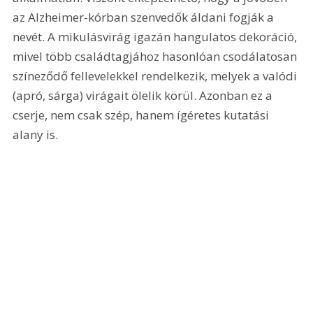
az Alzheimer-kórban szenvedők áldani fogják a 
nevét. A mikulásvirág igazán hangulatos dekoráció, 
mivel több családtagjához hasonlóan csodálatosan 
színeződő fellevelekkel rendelkezik, melyek a valódi 
(apró, sárga) virágait ölelik körül. Azonban ez a 
cserje, nem csak szép, hanem ígéretes kutatási 
alany is.