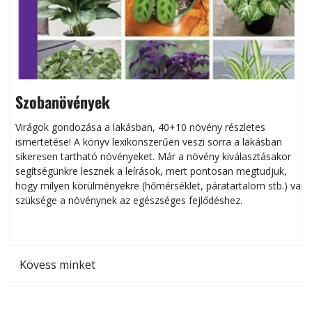
Szobanövények
Virágok gondozása a lakásban, 40+10 növény részletes
ismertetése! A könyv lexikonszerűen veszi sorra a lakásban
s
sikeresen tart­ha­tó növényeket. Már a növény kiválasztásakor
h
segítségünkre lesznek a leírások, mert pontosan megtudjuk,
k
hogy milyen körülményekre (hőmérséklet, páratartalom stb.) van
szüksége a növénynek az egészséges fejlődéshez.
t
Kövess minket