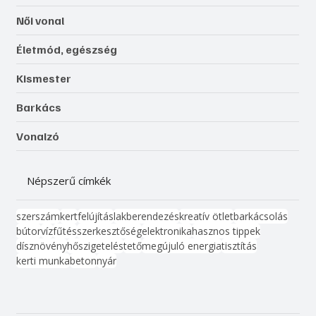
Női vonal
Életmód, egészség
Kismester
Barkács
Vonalzó
Népszerű címkék
szerszám
kert
felújítás
lakberendezés
kreatív ötlet
barkácsolás
bútor
víz
fűtés
szerkesztőség
elektronika
hasznos tippek
dísznövény
hőszigetelés
tető
megújuló energia
tisztítás
kerti munka
beton
nyár