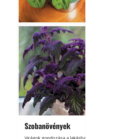
Szobanövények
Virágoskert: k
teraszon, laká
Virágok gondozása a lakásban,