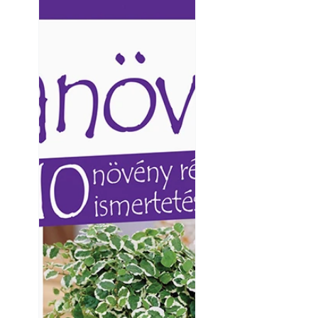
Ezermester lapszámai. A
Ezermester lapszámai
Laptapir kényelmes megoldás,
Laptapir kényelmes 
mert: – t
mert: – t