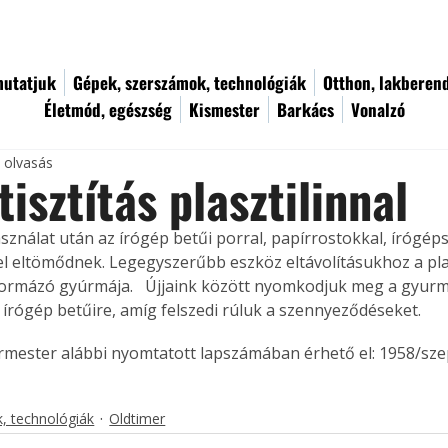
utatjuk
Gépek, szerszámok, technológiák
Otthon, lakberen
Életmód, egészség
Kismester
Barkács
Vonalzó
c olvasás
tisztítás plasztilinnal
ználat után az írógép betűi porral, papírrostokkal, írógép
l eltömődnek. Legegyszerűbb eszköz eltávolításukhoz a plasz
rmázó gyúrmája.   Újjaink között nyomkodjuk meg a gyurm
 írógép betűire, amíg felszedi rúluk a szennyeződéseket. 
ermester alábbi nyomtatott lapszámában érhető el: 1958/sz
, technológiák
Oldtimer