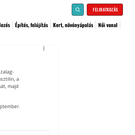
FELIRATKOZÁS
dezés
Építés, felújítás
Kert, növényápolás
Női vonal
szalag-
tilin, a 
át, majd 
eptember.