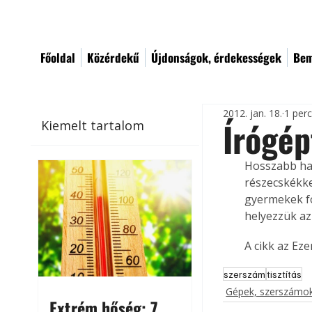
Főoldal
Közérdekű
Újdonságok, érdekességek
Bem
2012. jan. 18.
1 per
Írógép
Kiemelt tartalom
Hosszabb has
részecskékke
gyermekek fo
helyezzük az
A cikk az Ez
szerszám
tisztítás
Gépek, szerszámok
Extrém hőség: 7