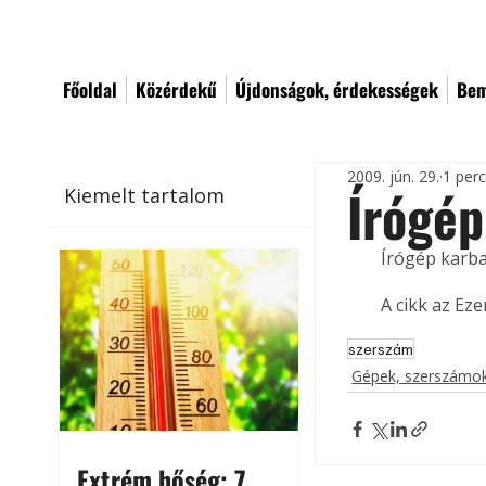
Főoldal
Közérdekű
Újdonságok, érdekességek
Bem
2009. jún. 29.
1 per
Írógé
Kiemelt tartalom
Írógép karba
A cikk az Ez
szerszám
Gépek, szerszámok
Extrém hőség: 7