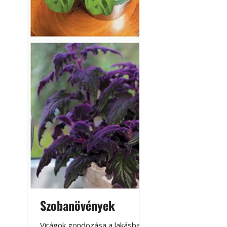
Szobanövények
Virágoskert: k
teraszon, laká
Virágok gondozása a lakásban,