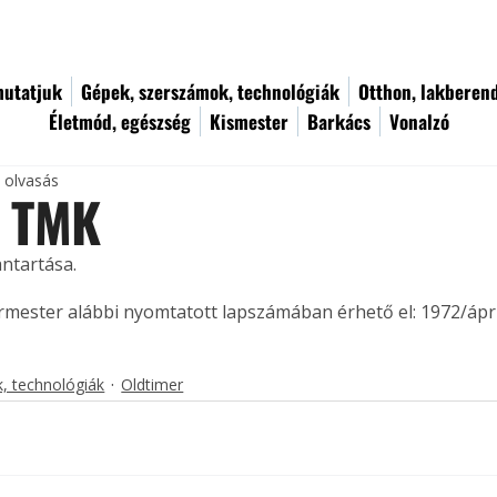
utatjuk
Gépek, szerszámok, technológiák
Otthon, lakberen
Életmód, egészség
Kismester
Barkács
Vonalzó
c olvasás
p TMK
ntartása. 
ermester alábbi nyomtatott lapszámában érhető el: 1972/ápril
, technológiák
Oldtimer