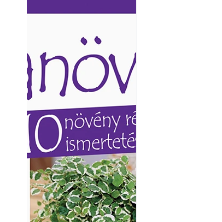
Ezermester lapszámai. A
Ezermester lapszámai
Laptapir kényelmes megoldás,
Laptapir kényelmes 
mert: – t
mert: – t