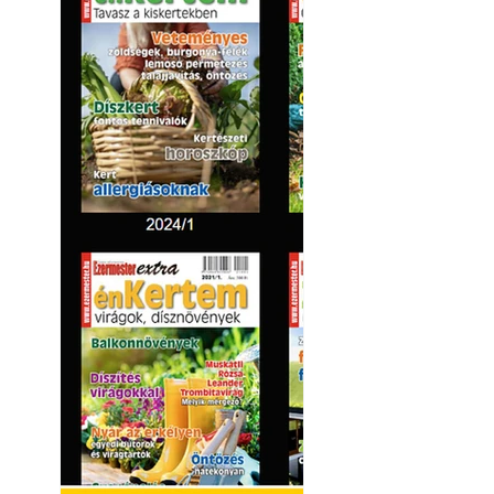
Kültéri hűtés: ho
a teraszt és a ker