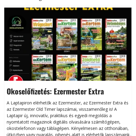
Okoselőfizetés: Ezermester Extra
A Laptapiron elérhetők az Ezermester, az Ezermester Extra és
az Ezermester Old Timer lapszámai, visszamenőleg is! A
Laptapir új, innovatív, praktikus és egyedi megoldás a
L
nyomtatott magazinok digitális olvasására számítógépen,
okostelefonon vagy táblagépen. Kényelmesen az otthonában,
útközben vagy nyaralás, pihenés alatt is elérhetők lapszámaink.
ú