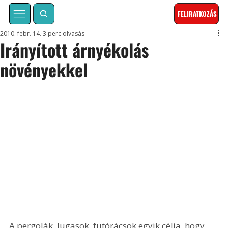
FELIRATKOZÁS
2010. febr. 14.
3 perc olvasás
Irányított árnyékolás
növényekkel
A pergolák, lugasok, futórácsok egyik célja, hogy 