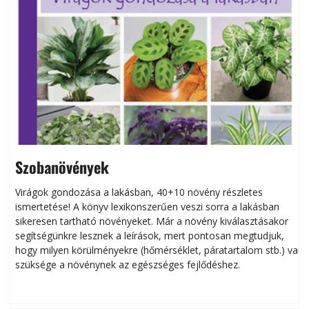
Szobanövények
Virágok gondozása a lakásban, 40+10 növény részletes
ismertetése! A könyv lexikonszerűen veszi sorra a lakásban
s
sikeresen tart­ha­tó növényeket. Már a növény kiválasztásakor
h
segítségünkre lesznek a leírások, mert pontosan megtudjuk,
k
hogy milyen körülményekre (hőmérséklet, páratartalom stb.) van
szüksége a növénynek az egészséges fejlődéshez.
t