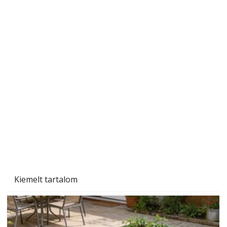
Szárazság a kertben – az aszály hatása a
növényekre és a védekezés lehetőségei
Kiemelt tartalom