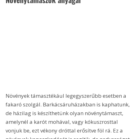
Növények támasztékául legegyszerűbb esetben a 
fakaró szolgál. Barkácsáruházakban is kaphatunk, 
de házilag is készíthetünk olyan növénytámaszt, 
amelynél a karót mohával, vagy kókuszrosttal 
vonjuk be, ezt vékony dróttal erősítve föl rá. Ez a 