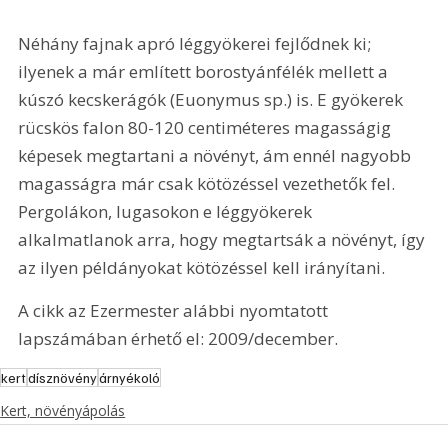
Néhány fajnak apró léggyökerei fejlődnek ki; 
ilyenek a már említett borostyánfélék mellett a 
kúszó kecskerágók (Euonymus sp.) is. E gyökerek 
rücskös falon 80-120 centiméteres magasságig 
képesek megtartani a növényt, ám ennél nagyobb 
magasságra már csak kötözéssel vezethetők fel. 
Pergolákon, lugasokon e léggyökerek 
alkalmatlanok arra, hogy megtartsák a növényt, így 
az ilyen példányokat kötözéssel kell irányítani.
A cikk az Ezermester alábbi nyomtatott 
lapszámában érhető el: 2009/december.
kert
dísznövény
árnyékoló
Kert, növényápolás