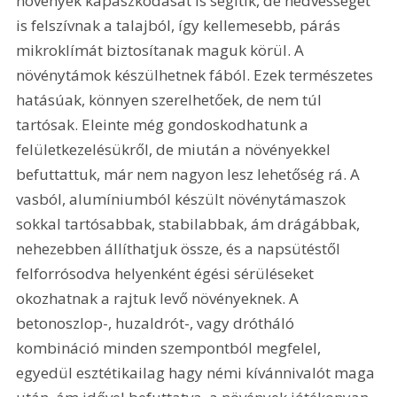
növények kapaszkodását is segítik, de nedvességet 
is felszívnak a talajból, így kellemesebb, párás 
mikroklímát biztosítanak maguk körül. A 
növénytámok készülhetnek fából. Ezek természetes 
hatásúak, könnyen szerelhetőek, de nem túl 
tartósak. Eleinte még gondoskodhatunk a 
felületkezelésükről, de miután a növényekkel 
befuttattuk, már nem nagyon lesz lehetőség rá. A 
vasból, alumíniumból készült növénytámaszok 
sokkal tartósabbak, stabilabbak, ám drágábbak, 
nehezebben állíthatjuk össze, és a napsütéstől 
felforrósodva helyenként égési sérüléseket 
okozhatnak a rajtuk levő növényeknek. A 
betonoszlop-, huzaldrót-, vagy drótháló 
kombináció minden szempontból megfelel, 
egyedül esztétikailag hagy némi kívánnivalót maga 