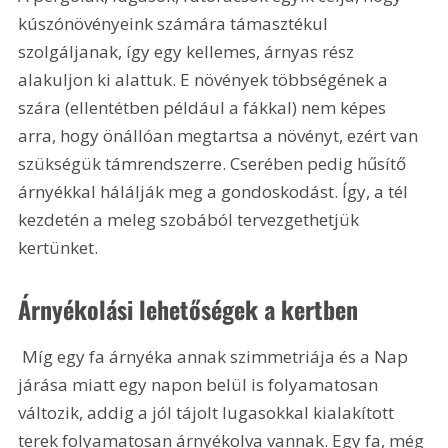
kúszónövényeink számára támasztékul 
szolgáljanak, így egy kellemes, árnyas rész 
alakuljon ki alattuk. E növények többségének a 
szára (ellentétben például a fákkal) nem képes 
arra, hogy önállóan megtartsa a növényt, ezért van 
szükségük támrendszerre. Cserében pedig hűsítő 
árnyékkal hálálják meg a gondoskodást. Így, a tél 
kezdetén a meleg szobából tervezgethetjük 
kertünket.
Árnyékolási lehetőségek a kertben
 Míg egy fa árnyéka annak szimmetriája és a Nap 
járása miatt egy napon belül is folyamatosan 
változik, addig a jól tájolt lugasokkal kialakított 
terek folyamatosan árnyékolva vannak. Egy fa, még 