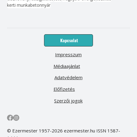
kerti munka
beton
nyár
Kapcsolat
Impresszum
Médiaajánlat
Adatvédelem
Előfizetés
Szerzői jogok
© Ezermester 1957-2026 ezermester.hu ISSN 1587-