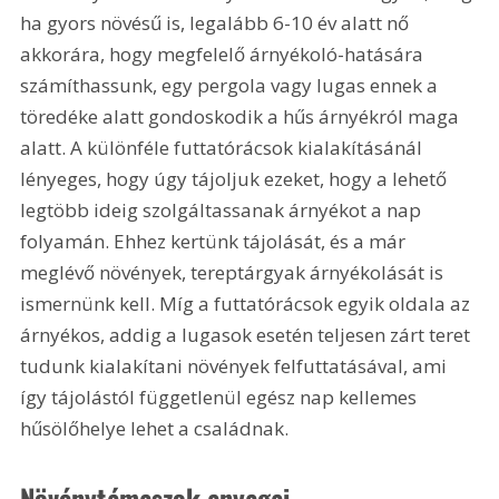
ha gyors növésű is, legalább 6-10 év alatt nő 
akkorára, hogy megfelelő árnyékoló-hatására 
számíthassunk, egy pergola vagy lugas ennek a 
töredéke alatt gondoskodik a hűs árnyékról maga 
alatt. A különféle futtatórácsok kialakításánál 
lényeges, hogy úgy tájoljuk ezeket, hogy a lehető 
legtöbb ideig szolgáltassanak árnyékot a nap 
folyamán. Ehhez kertünk tájolását, és a már 
meglévő növények, tereptárgyak árnyékolását is 
ismernünk kell. Míg a futtatórácsok egyik oldala az 
árnyékos, addig a lugasok esetén teljesen zárt teret 
tudunk kialakítani növények felfuttatásával, ami 
így tájolástól függetlenül egész nap kellemes 
hűsölőhelye lehet a családnak.
Növénytámaszok anyagai