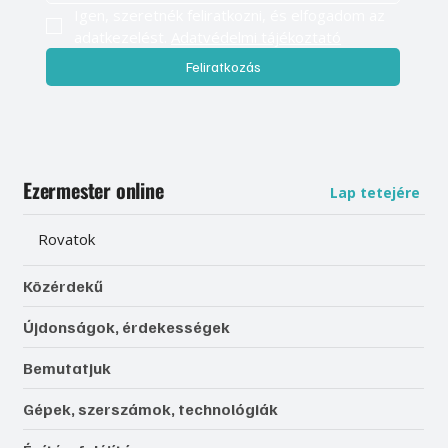
Igen, szeretnék feliratkozni, és elfogadom az 
adatkezelést. 
Adatvédelmi tájékoztató
Feliratkozás
Ezermester online
Lap tetejére
Rovatok
Közérdekű
Újdonságok, érdekességek
Bemutatjuk
Gépek, szerszámok, technológiák