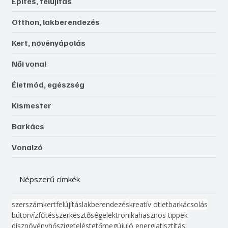
Építés, felújítás
Otthon, lakberendezés
Kert, növényápolás
Női vonal
Életmód, egészség
Kismester
Barkács
Vonalzó
Népszerű címkék
szerszám
kert
felújítás
lakberendezés
kreatív ötlet
barkácsolás
bútor
víz
fűtés
szerkesztőség
elektronika
hasznos tippek
dísznövény
hőszigetelés
tető
megújuló energia
tisztítás