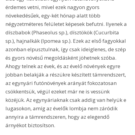
érdemes vetni, mivel ezek nagyon gyors 
növekedésűek, egy-két hónap alatt több 
négyzetméteres felületet képesek befutni. Ilyenek a 
díszbabok (Phaseolus sp.), dísztökök (Cucurbita 
sp.), hajnalkák (Ipomea sp.). Ezek az első fagyokkal 
azonban elpusztulnak, így csak ideiglenes, de szép 
és gyors növésű megoldásként jöhetnek szóba. 
Ahogy telnek az évek, és az évelő növények egyre 
jobban belakják a részükre készített támrendszert, 
az egynyári futónövények arányát fokozatosan 
csökkentsük, végül ezeket már ne is vessünk 
közéjük. Az egynyáriaknak csak addig van helyük e 
lugasokon, amíg az évelők lombja nem záródik 
annyira a támrendszeren, hogy az elegendő 
árnyékot biztosítson.