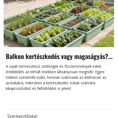
Balkon kertészkedés vagy magaságyás?
Helytakarékos kertészkedés
A saját termesztésű zöldségek és fűszernövények iránti
érdeklődés az elmúlt években látványosan megnőtt. Egyre
többen szeretnék tudni, honnan származik az élelmiszer az
l
asztalukra, miközben a kertészkedés sokak számára
kikapcsolódást és feltöltődést is jelent.
é
d
Szerkesztőségi