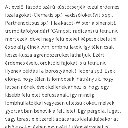
Az évelő, fásodó szárú kúszócserjék közül érdemes 
iszalagokat (Clematis sp.), vadszőlőket (Vitis sp., 
Parthenocissus sp.), lilaakácot (Wisteria sinensis), 
trombitafolyondárt (CAmpsis radicans) ültetnünk, 
mert ezek idővel nagy felületeket képesek befutni, 
és sokáig élnek. Ám lombhullatók, így télen csak 
kesze-kusza ágrendszerüket láthatjuk. Ezért 
érdemes évelő, örökzöld fajokat is ültetnünk, 
ilyenek például a borostyánok (Hedera sp.). Ezek 
előnye, hogy télen is lombosak, hátrányuk, hogy 
lassan nőnek, évek kellenek ahhoz is, hogy egy 
kisebb felületet befussanak, így mindig 
lombhullatókkal vegyesen ültessük őket, melyek 
gyorsabban benövik a felületet. Egy pergola, lugas, 
vagy terasz elé szerelt apácarács kialakításakor az 
első egy-két évben egynyári futónövényeket is 