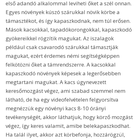
első adandó alkalommal leviheti őket a szél onnan. 
Egyes növények kúszó szárukkal növik körbe a 
támasztékot, és így kapaszkodnak, nem túl erősen. 
Mások kacsokkal, tapadókorongokkal, kapaszkodó 
gyökereikkel rögzítik magukat. Az iszalagok 
például csak csavarodó szárukkal támasztják 
magukat, ezért érdemes némi segítségképpen 
felkötözni őket a támrendszerre. A kacsokkal 
kapaszkodó növények képesek a legerősebben 
megtartani magukat. A kacs úgynevezett 
keresőmozgást végez, ami szabad szemmel nem 
látható, de ha egy videofelvételen felgyorsítva 
megnézzük egy növényi kacs 8-10 órányi 
tevékenységét, akkor láthatjuk, hogy körző mozgást 
végez, így keres valamit, amibe belekapaszkodhat. 
Ha talál ilyet, akkor azt körbefonja, hozzárögzül, 