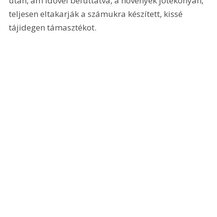
után, ám idővel befuttatva, a növények jótékonyan, 
teljesen eltakarják a számukra készített, kissé 
tájidegen támasztékot.