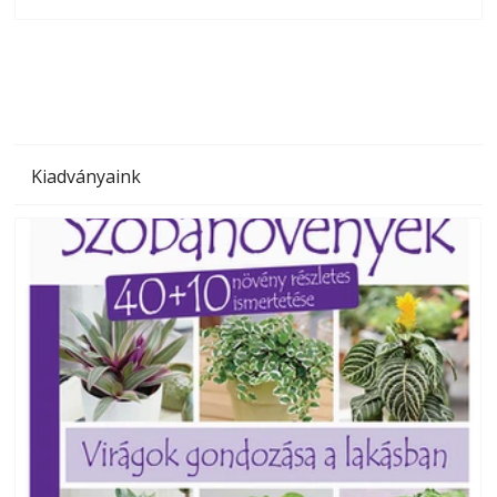
olvashatók az Ezermester lapszámai. A Laptapir kényelmes
megoldás, mert: – t
Kiadványaink