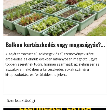
Balkon kertészkedés vagy magaságyás?
Helytakarékos kertészkedés
A saját termesztésű zöldségek és fűszernövények iránti
érdeklődés az elmúlt években látványosan megnőtt. Egyre
többen szeretnék tudni, honnan származik az élelmiszer az
l
asztalukra, miközben a kertészkedés sokak számára
kikapcsolódást és feltöltődést is jelent.
é
d
Szerkesztőségi