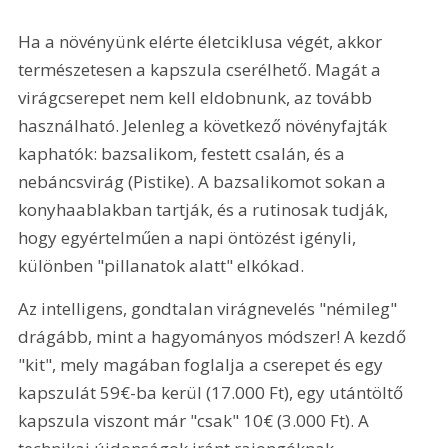
Ha a növényünk elérte életciklusa végét, akkor 
természetesen a kapszula cserélhető. Magát a 
virágcserepet nem kell eldobnunk, az tovább 
használható. Jelenleg a következő növényfajták 
kaphatók: bazsalikom, festett csalán, és a 
nebáncsvirág (Pistike). A bazsalikomot sokan a 
konyhaablakban tartják, és a rutinosak tudják, 
hogy egyértelműen a napi öntözést igényli, 
különben "pillanatok alatt" elkókad.
Az intelligens, gondtalan virágnevelés "némileg" 
drágább, mint a hagyományos módszer! A kezdő 
"kit", mely magában foglalja a cserepet és egy 
kapszulát 59€-ba kerül (17.000 Ft), egy utántöltő 
kapszula viszont már "csak" 10€ (3.000 Ft). A 