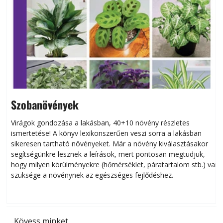
Szobanövények
Virágok gondozása a lakásban, 40+10 növény részletes
ismertetése! A könyv lexikonszerűen veszi sorra a lakásban
s
sikeresen tart­ha­tó növényeket. Már a növény kiválasztásakor
h
segítségünkre lesznek a leírások, mert pontosan megtudjuk,
k
hogy milyen körülményekre (hőmérséklet, páratartalom stb.) van
szüksége a növénynek az egészséges fejlődéshez.
t
Kövess minket