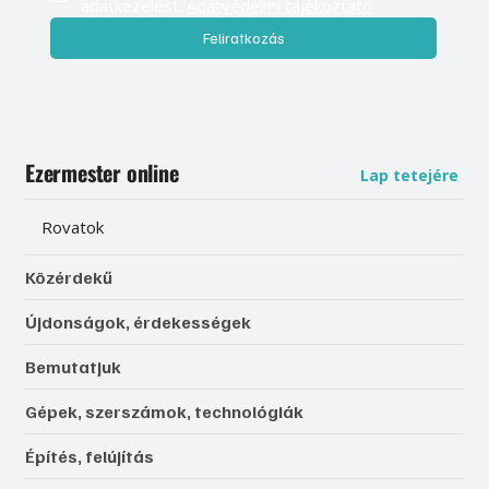
adatkezelést. 
Adatvédelmi tájékoztató
Feliratkozás
Ezermester online
Lap tetejére
Rovatok
Közérdekű
Újdonságok, érdekességek
Bemutatjuk
Gépek, szerszámok, technológiák
Építés, felújítás