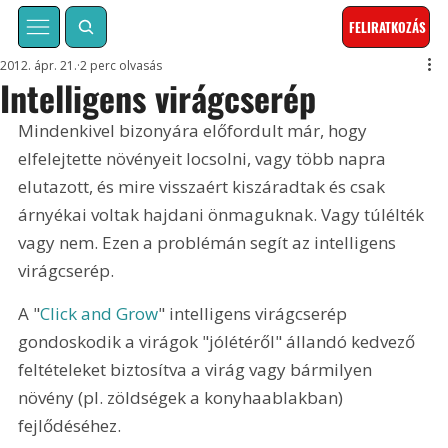
FELIRATKOZÁS
2012. ápr. 21.
2 perc olvasás
Intelligens virágcserép
Mindenkivel bizonyára előfordult már, hogy 
elfelejtette növényeit locsolni, vagy több napra 
elutazott, és mire visszaért kiszáradtak és csak 
árnyékai voltak hajdani önmaguknak. Vagy túlélték 
vagy nem. Ezen a problémán segít az intelligens 
virágcserép.
A "
Click and Grow
" intelligens virágcserép 
gondoskodik a virágok "jólétéről" állandó kedvező 
feltételeket biztosítva a virág vagy bármilyen 
növény (pl. zöldségek a konyhaablakban) 
fejlődéséhez.