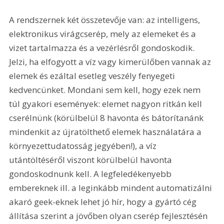
A rendszernek két összetevője van: az intelligens, 
elektronikus virágcserép, mely az elemeket és a 
vizet tartalmazza és a vezérlésről gondoskodik. 
Jelzi, ha elfogyott a víz vagy kimerülőben vannak az 
elemek és ezáltal esetleg veszély fenyegeti 
kedvencünket. Mondani sem kell, hogy ezek nem 
túl gyakori események: elemet nagyon ritkán kell 
cserélnünk (körülbelül 8 havonta és bátorítanánk 
mindenkit az újratölthető elemek használatára a 
környezettudatosság jegyében!), a víz 
utántöltéséről viszont körülbelül havonta 
gondoskodnunk kell. A legfeledékenyebb 
embereknek ill. a leginkább mindent automatizálni 
akaró geek-eknek lehet jó hír, hogy a gyártó cég 
állítása szerint a jövőben olyan cserép fejlesztésén 