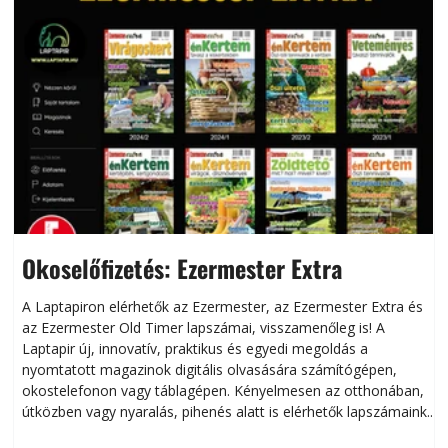
Okoselőfizetés: Ezermester Extra
A Laptapiron elérhetők az Ezermester, az Ezermester Extra és
az Ezermester Old Timer lapszámai, visszamenőleg is! A
Laptapir új, innovatív, praktikus és egyedi megoldás a
L
nyomtatott magazinok digitális olvasására számítógépen,
okostelefonon vagy táblagépen. Kényelmesen az otthonában,
útközben vagy nyaralás, pihenés alatt is elérhetők lapszámaink.
ú
Bárhol, bármikor, akár külföldön élve vagy dolgozva is
B