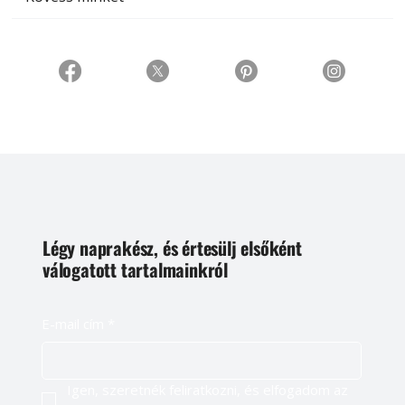
Légy naprakész, és értesülj elsőként
válogatott tartalmainkról
E-mail cím
*
Igen, szeretnék feliratkozni, és elfogadom az 