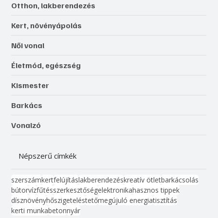
Otthon, lakberendezés
Kert, növényápolás
Női vonal
Életmód, egészség
Kismester
Barkács
Vonalzó
Népszerű címkék
szerszám
kert
felújítás
lakberendezés
kreatív ötlet
barkácsolás
bútor
víz
fűtés
szerkesztőség
elektronika
hasznos tippek
dísznövény
hőszigetelés
tető
megújuló energia
tisztítás
kerti munka
beton
nyár