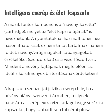
Intelligens cserép és élet-kapszula
A másik fontos komponens a "növény-kazetta" 
(cartridge), melyet az "élet kapszulájának" is 
nevezhetünk. A nyomtatóknál használt toner-hez 
hasonlítható, csak ez nem tintát tartalmaz, hanem 
földet, növény/virágmagokat, tápanyagokat, 
érzékelőket (szenzorokat) és a vezérlőszoftvert. 
Mindent a növény fajtájának megfelelően, az 
ideális körülmények biztosításának érdekében!
A kapszula szenzorjai jelzik a cserép felé, ha a 
növény hiányt szenved bármiben, melynek 
hatására a cserép extra vizet adagol vagy vezérli a 
kapszulát, hogy szabadítson föl némi plusz 