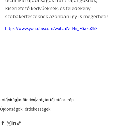
technikai újdonságok iránt rajongóknak, 
kísérletező kedvűeknek, és feledékeny 
szobakertészeknek azonban így is megérheti!
https://www.youtube.com/watch?v=Hn_7GazoXk8
tető
virág
tetőfedés
virágtartó
tetőcserép
Újdonságok, érdekességek