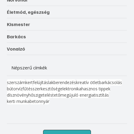
Életmód, egészség
Kismester
Barkács
Vonalzó
Népszerű címkék
szerszám
kert
felújítás
lakberendezés
kreatív ötlet
barkácsolás
bútor
víz
fűtés
szerkesztőség
elektronika
hasznos tippek
dísznövény
hőszigetelés
tető
megújuló energia
tisztítás
kerti munka
beton
nyár