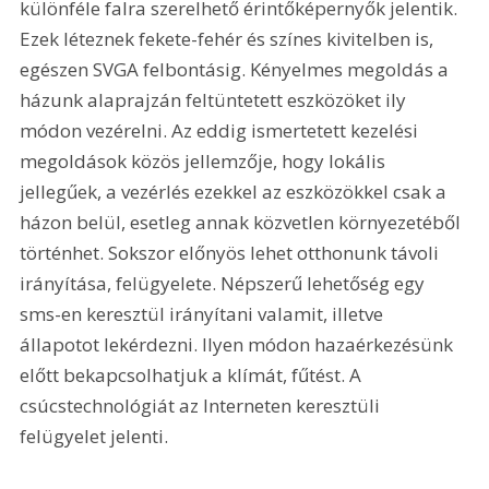
különféle falra szerelhető érintőképernyők jelentik. 
Ezek léteznek fekete-fehér és színes kivitelben is, 
egészen SVGA felbontásig. Kényelmes megoldás a 
házunk alaprajzán feltüntetett eszközöket ily 
módon vezérelni. Az eddig ismertetett kezelési 
megoldások közös jellemzője, hogy lokális 
jellegűek, a vezérlés ezekkel az eszközökkel csak a 
házon belül, esetleg annak közvetlen környezetéből 
történhet. Sokszor előnyös lehet otthonunk távoli 
irányítása, felügyelete. Népszerű lehetőség egy 
sms-en keresztül irányítani valamit, illetve 
állapotot lekérdezni. Ilyen módon hazaérkezésünk 
előtt bekapcsolhatjuk a klímát, fűtést. A 
csúcstechnológiát az Interneten keresztüli 
felügyelet jelenti.