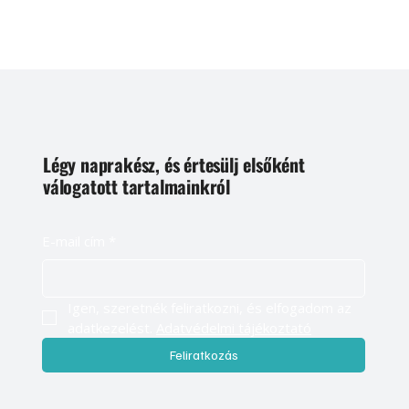
Légy naprakész, és értesülj elsőként
válogatott tartalmainkról
E-mail cím
*
Igen, szeretnék feliratkozni, és elfogadom az 
adatkezelést. 
Adatvédelmi tájékoztató
Feliratkozás