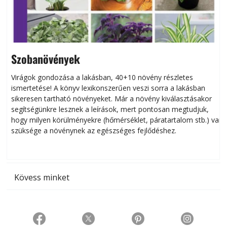
Szobanövények
Virágok gondozása a lakásban, 40+10 növény részletes
ismertetése! A könyv lexikonszerűen veszi sorra a lakásban
s
sikeresen tart­ha­tó növényeket. Már a növény kiválasztásakor
h
segítségünkre lesznek a leírások, mert pontosan megtudjuk,
k
hogy milyen körülményekre (hőmérséklet, páratartalom stb.) van
szüksége a növénynek az egészséges fejlődéshez.
t
Kövess minket