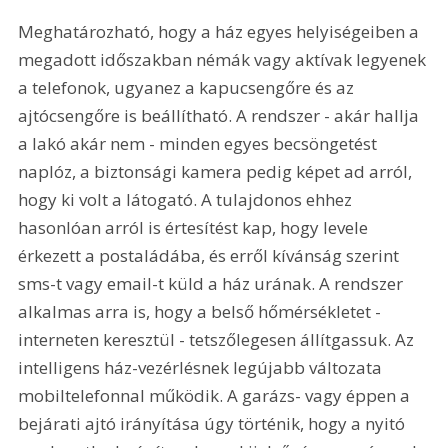
Meghatározható, hogy a ház egyes helyiségeiben a 
megadott időszakban némák vagy aktívak legyenek 
a telefonok, ugyanez a kapucsengőre és az 
ajtócsengőre is beállítható. A rendszer - akár hallja 
a lakó akár nem - minden egyes becsöngetést 
naplóz, a biztonsági kamera pedig képet ad arról, 
hogy ki volt a látogató. A tulajdonos ehhez 
hasonlóan arról is értesítést kap, hogy levele 
érkezett a postaládába, és erről kívánság szerint 
sms-t vagy email-t küld a ház urának. A rendszer 
alkalmas arra is, hogy a belső hőmérsékletet - 
interneten keresztül - tetszőlegesen állítgassuk. Az 
intelligens ház-vezérlésnek legújabb változata 
mobiltelefonnal működik. A garázs- vagy éppen a 
bejárati ajtó irányítása úgy történik, hogy a nyitó 