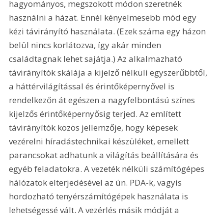
hagyományos, megszokott módon szeretnék 
használni a házat. Ennél kényelmesebb mód egy 
kézi távirányító használata. (Ezek száma egy házon 
belül nincs korlátozva, így akár minden 
családtagnak lehet sajátja.) Az alkalmazható 
távirányítók skálája a kijelző nélküli egyszerűbbtől, 
a háttérvilágítással és érintőképernyővel is 
rendelkezőn át egészen a nagyfelbontású színes 
kijelzős érintőképernyősig terjed. Az említett 
távirányítók közös jellemzője, hogy képesek 
vezérelni híradástechnikai készüléket, emellett 
parancsokat adhatunk a világítás beállítására és 
egyéb feladatokra. A vezeték nélküli számítógépes 
hálózatok elterjedésével az ún. PDA-k, vagyis 
hordozható tenyérszámítógépek használata is 
lehetségessé vált. A vezérlés másik módját a 