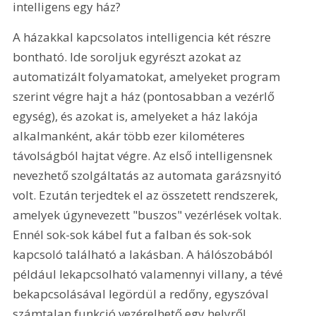
intelligens egy ház? 
A házakkal kapcsolatos intelligencia két részre 
bontható. Ide soroljuk egyrészt azokat az 
automatizált folyamatokat, amelyeket program 
szerint végre hajt a ház (pontosabban a vezérlő 
egység), és azokat is, amelyeket a ház lakója 
alkalmanként, akár több ezer kilométeres 
távolságból hajtat végre. Az első intelligensnek 
nevezhető szolgáltatás az automata garázsnyitó 
volt. Ezután terjedtek el az összetett rendszerek, 
amelyek úgynevezett "buszos" vezérlések voltak. 
Ennél sok-sok kábel fut a falban és sok-sok 
kapcsoló található a lakásban. A hálószobából 
például lekapcsolható valamennyi villany, a tévé 
bekapcsolásával legördül a redőny, egyszóval 
számtalan funkció vezérelhető egy helyről. 