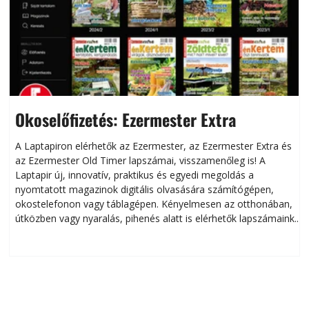
Okoselőfizetés: Ezermester Extra
A Laptapiron elérhetők az Ezermester, az Ezermester Extra és
az Ezermester Old Timer lapszámai, visszamenőleg is! A
Laptapir új, innovatív, praktikus és egyedi megoldás a
L
nyomtatott magazinok digitális olvasására számítógépen,
okostelefonon vagy táblagépen. Kényelmesen az otthonában,
útközben vagy nyaralás, pihenés alatt is elérhetők lapszámaink.
ú
Bárhol, bármikor, akár külföldön élve vagy dolgozva is
B
olvashatók az Ezermester lapszámai. A Laptapir kényelmes
megoldás, mert: – t