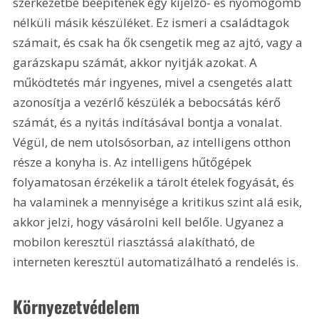
szerkezetbe beépítenek egy kijelző- és nyomógomb 
nélküli másik készüléket. Ez ismeri a családtagok 
számait, és csak ha ők csengetik meg az ajtó, vagy a 
garázskapu számát, akkor nyitják azokat. A 
működtetés már ingyenes, mivel a csengetés alatt 
azonosítja a vezérlő készülék a bebocsátás kérő 
számát, és a nyitás indításával bontja a vonalat. 
Végül, de nem utolsósorban, az intelligens otthon 
része a konyha is. Az intelligens hűtőgépek 
folyamatosan érzékelik a tárolt ételek fogyását, és 
ha valaminek a mennyisége a kritikus szint alá esik, 
akkor jelzi, hogy vásárolni kell belőle. Ugyanez a 
mobilon keresztül riasztássá alakítható, de 
interneten keresztül automatizálható a rendelés is.
Környezetvédelem