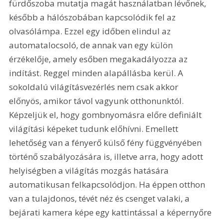
fürdőszoba mutatja magát használatban lévőnek, 
később a hálószobában kapcsolódik fel az 
olvasólámpa. Ezzel egy időben elindul az 
automatalocsoló, de annak van egy külön 
érzékelője, amely esőben megakadályozza az 
indítást. Reggel minden alapállásba kerül. A 
sokoldalú világításvezérlés nem csak akkor 
előnyös, amikor távol vagyunk otthonunktól. 
Képzeljük el, hogy gombnyomásra előre definiált 
világítási képeket tudunk előhívni. Emellett 
lehetőség van a fényerő külső fény függvényében 
történő szabályozására is, illetve arra, hogy adott 
helyiségben a világítás mozgás hatására 
automatikusan felkapcsolódjon. Ha éppen otthon 
van a tulajdonos, tévét néz és csenget valaki, a 
bejárati kamera képe egy kattintással a képernyőre 