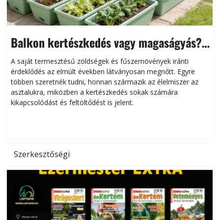
Balkon kertészkedés vagy magaságyás?
Helytakarékos kertészkedés
A saját termesztésű zöldségek és fűszernövények iránti
érdeklődés az elmúlt években látványosan megnőtt. Egyre
többen szeretnék tudni, honnan származik az élelmiszer az
l
asztalukra, miközben a kertészkedés sokak számára
kikapcsolódást és feltöltődést is jelent.
é
d
Szerkesztőségi