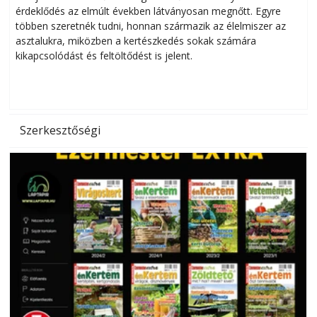
érdeklődés az elmúlt években látványosan megnőtt. Egyre
többen szeretnék tudni, honnan származik az élelmiszer az
l
asztalukra, miközben a kertészkedés sokak számára
kikapcsolódást és feltöltődést is jelent.
é
d
Szerkesztőségi