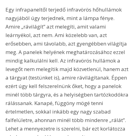
Egy infrapaneltől terjedő infravörös hőhullámok 
nagyjából úgy terjednek, mint a lámpa fénye. 
Amire „rávilágít” azt melegíti, amit valami 
leárnyékol, azt nem. Ami közelebb van, azt 
erősebben, ami távolabb, azt gyengébben világítja 
meg. A panelek helyének meghatározásához ezzel 
mindig kalkulálni kell. Az infravörös hullámok a 
levegőt nem melegítik majd közvetlenül, hanem azt 
a tárgyat (testünket is), amire rávilágítanak. Éppen 
ezért úgy kell felszerelnünk őket, hogy a panelok 
minél több tárgyra, és a helyiségben tartózkodókra 
rálássanak. Kanapé, függöny mögé tenni 
értelmetlen, sokkal inkább egy nagy szabad 
falfelületre, ahonnan minél több mindenre „rálát”. 
Lehet a mennyezetre is szerelni, bár ezt korlátozza 