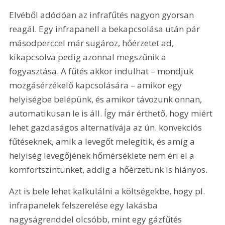
Elvéből adódóan az infrafűtés nagyon gyorsan 
reagál. Egy infrapanell a bekapcsolása után pár 
másodperccel már sugároz, hőérzetet ad, 
kikapcsolva pedig azonnal megszűnik a 
fogyasztása. A fűtés akkor indulhat – mondjuk 
mozgásérzékelő kapcsolására – amikor egy 
helyiségbe belépünk, és amikor távozunk onnan, 
automatikusan le is áll. Így már érthető, hogy miért 
lehet gazdaságos alternatívája az ún. konvekciós 
fűtéseknek, amik a levegőt melegítik, és amíg a 
helyiség levegőjének hőmérséklete nem éri el a 
komfortszintünket, addig a hőérzetünk is hiányos.
Azt is bele lehet kalkulálni a költségekbe, hogy pl. 
infrapanelek felszerelése egy lakásba 
nagyságrenddel olcsóbb, mint egy gázfűtés 