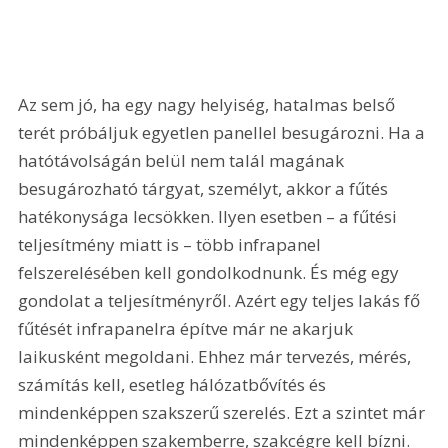
Az sem jó, ha egy nagy helyiség, hatalmas belső 
terét próbáljuk egyetlen panellel besugározni. Ha a 
hatótávolságán belül nem talál magának 
besugározható tárgyat, személyt, akkor a fűtés 
hatékonysága lecsökken. Ilyen esetben – a fűtési 
teljesítmény miatt is – több infrapanel 
felszerelésében kell gondolkodnunk. És még egy 
gondolat a teljesítményről. Azért egy teljes lakás fő 
fűtését infrapanelra építve már ne akarjuk 
laikusként megoldani. Ehhez már tervezés, mérés, 
számítás kell, esetleg hálózatbővítés és 
mindenképpen szakszerű szerelés. Ezt a szintet már 
mindenképpen szakemberre, szakcégre kell bízni.