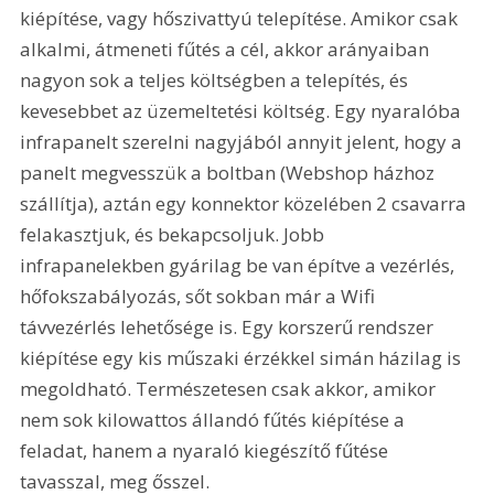
kiépítése, vagy hőszivattyú telepítése. Amikor csak 
alkalmi, átmeneti fűtés a cél, akkor arányaiban 
nagyon sok a teljes költségben a telepítés, és 
kevesebbet az üzemeltetési költség. Egy nyaralóba 
infrapanelt szerelni nagyjából annyit jelent, hogy a 
panelt megvesszük a boltban (Webshop házhoz 
szállítja), aztán egy konnektor közelében 2 csavarra 
felakasztjuk, és bekapcsoljuk. Jobb 
infrapanelekben gyárilag be van építve a vezérlés, 
hőfokszabályozás, sőt sokban már a Wifi 
távvezérlés lehetősége is. Egy korszerű rendszer 
kiépítése egy kis műszaki érzékkel simán házilag is 
megoldható. Természetesen csak akkor, amikor 
nem sok kilowattos állandó fűtés kiépítése a 
feladat, hanem a nyaraló kiegészítő fűtése 
tavasszal, meg ősszel.