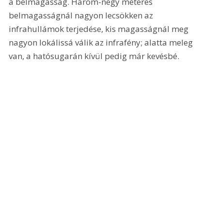
a belmagasság. Három-négy méteres 
belmagasságnál nagyon lecsökken az 
infrahullámok terjedése, kis magasságnál meg 
nagyon lokálissá válik az infrafény; alatta meleg 
van, a hatósugarán kívül pedig már kevésbé. 