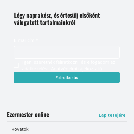
Légy naprakész, és értesülj elsőként
válogatott tartalmainkról
E-mail cím
*
Igen, szeretnék feliratkozni, és elfogadom az 
adatkezelést. 
Adatvédelmi tájékoztató
Feliratkozás
Ezermester online
Lap tetejére
Rovatok