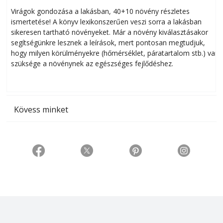
Virágok gondozása a lakásban, 40+10 növény részletes
ismertetése! A könyv lexikonszerűen veszi sorra a lakásban
s
sikeresen tart­ha­tó növényeket. Már a növény kiválasztásakor
h
segítségünkre lesznek a leírások, mert pontosan megtudjuk,
k
hogy milyen körülményekre (hőmérséklet, páratartalom stb.) van
szüksége a növénynek az egészséges fejlődéshez.
t
Kövess minket