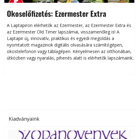
Okoselőfizetés: Ezermester Extra
A Laptapiron elérhetők az Ezermester, az Ezermester Extra és
az Ezermester Old Timer lapszámai, visszamenőleg is! A
Laptapir új, innovatív, praktikus és egyedi megoldás a
L
nyomtatott magazinok digitális olvasására számítógépen,
okostelefonon vagy táblagépen. Kényelmesen az otthonában,
útközben vagy nyaralás, pihenés alatt is elérhetők lapszámaink.
ú
Bárhol, bármikor, akár külföldön élve vagy dolgozva is
B
olvashatók az Ezermester lapszámai. A Laptapir kényelmes
megoldás, mert: – t
Kiadványaink