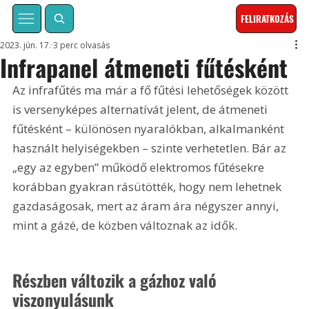
FELIRATKOZÁS
2023. jún. 17.
3 perc olvasás
Infrapanel átmeneti fűtésként
Az infrafűtés ma már a fő fűtési lehetőségek között 
is versenyképes alternatívát jelent, de átmeneti 
fűtésként – különösen nyaralókban, alkalmanként 
használt helyiségekben – szinte verhetetlen. Bár az 
„egy az egyben” működő elektromos fűtésekre 
korábban gyakran rásütötték, hogy nem lehetnek 
gazdaságosak, mert az áram ára négyszer annyi, 
mint a gázé, de közben változnak az idők.
Részben változik a gázhoz való 
viszonyulásunk