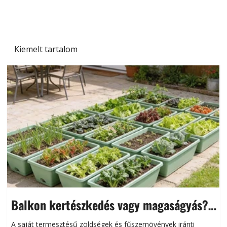
Kiemelt tartalom
Balkon kertészkedés vagy magaságyás?
Helytakarékos kertészkedés
A saját termesztésű zöldségek és fűszernövények iránti