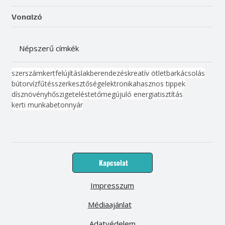
Vonalzó
Népszerű címkék
szerszám
kert
felújítás
lakberendezés
kreatív ötlet
barkácsolás
bútor
víz
fűtés
szerkesztőség
elektronika
hasznos tippek
dísznövény
hőszigetelés
tető
megújuló energia
tisztítás
kerti munka
beton
nyár
Kapcsolat
Impresszum
Médiaajánlat
Adatvédelem