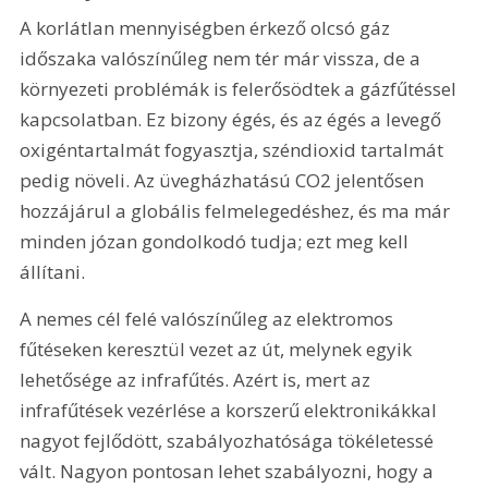
A korlátlan mennyiségben érkező olcsó gáz 
időszaka valószínűleg nem tér már vissza, de a 
környezeti problémák is felerősödtek a gázfűtéssel 
kapcsolatban. Ez bizony égés, és az égés a levegő 
oxigéntartalmát fogyasztja, széndioxid tartalmát 
pedig növeli. Az üvegházhatású CO2 jelentősen 
hozzájárul a globális felmelegedéshez, és ma már 
minden józan gondolkodó tudja; ezt meg kell 
állítani.
A nemes cél felé valószínűleg az elektromos 
fűtéseken keresztül vezet az út, melynek egyik 
lehetősége az infrafűtés. Azért is, mert az 
infrafűtések vezérlése a korszerű elektronikákkal 
nagyot fejlődött, szabályozhatósága tökéletessé 
vált. Nagyon pontosan lehet szabályozni, hogy a 