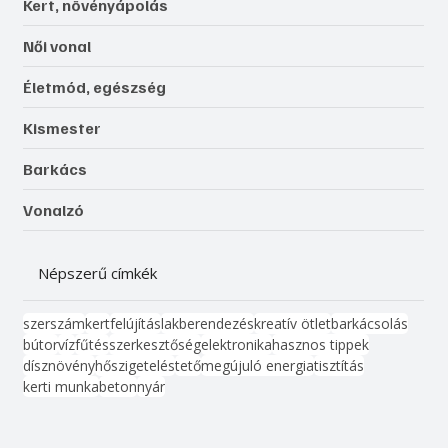
Kert, növényápolás
Női vonal
Életmód, egészség
Kismester
Barkács
Vonalzó
Népszerű címkék
szerszám
kert
felújítás
lakberendezés
kreatív ötlet
barkácsolás
bútor
víz
fűtés
szerkesztőség
elektronika
hasznos tippek
dísznövény
hőszigetelés
tető
megújuló energia
tisztítás
kerti munka
beton
nyár