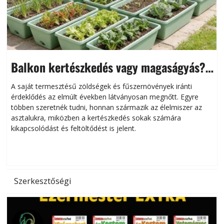
Balkon kertészkedés vagy magaságyás?
Helytakarékos kertészkedés
A saját termesztésű zöldségek és fűszernövények iránti
érdeklődés az elmúlt években látványosan megnőtt. Egyre
többen szeretnék tudni, honnan származik az élelmiszer az
l
asztalukra, miközben a kertészkedés sokak számára
kikapcsolódást és feltöltődést is jelent.
é
d
Szerkesztőségi