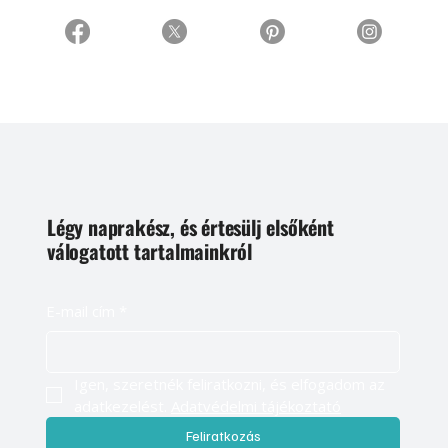
Légy naprakész, és értesülj elsőként
válogatott tartalmainkról
E-mail cím
*
Igen, szeretnék feliratkozni, és elfogadom az 
adatkezelést. 
Adatvédelmi tájékoztató
Feliratkozás