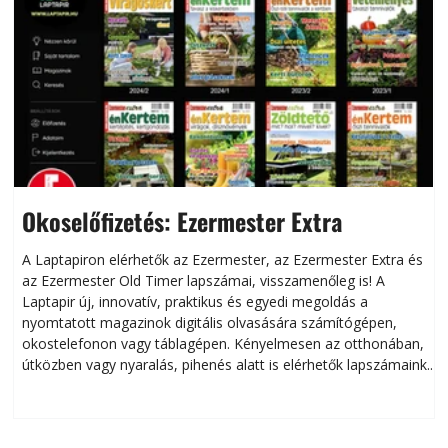
Okoselőfizetés: Ezermester Extra
A Laptapiron elérhetők az Ezermester, az Ezermester Extra és
az Ezermester Old Timer lapszámai, visszamenőleg is! A
Laptapir új, innovatív, praktikus és egyedi megoldás a
L
nyomtatott magazinok digitális olvasására számítógépen,
okostelefonon vagy táblagépen. Kényelmesen az otthonában,
útközben vagy nyaralás, pihenés alatt is elérhetők lapszámaink.
ú
Bárhol, bármikor, akár külföldön élve vagy dolgozva is
B
olvashatók az Ezermester lapszámai. A Laptapir kényelmes
megoldás, mert: – t