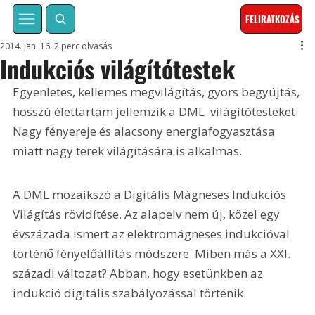
FELIRATKOZÁS
2014. jan. 16.
2 perc olvasás
Indukciós világítótestek
Egyenletes, kellemes megvilágítás, gyors begyújtás, 
hosszú élettartam jellemzik a DML  világító­testeket. 
Nagy fényereje és alacsony energiafogyasztása 
miatt nagy terek világítására is alkalmas.
A DML mozaikszó a Digitális Mágneses Indukciós 
Világítás rövidítése. Az alapelv nem új, közel egy 
évszázada ismert az elektromágneses indukcióval 
történő fényelőállítás módszere. Miben más a XXI. 
századi változat? Abban, hogy esetünkben az 
indukció digitális szabályozással történik.