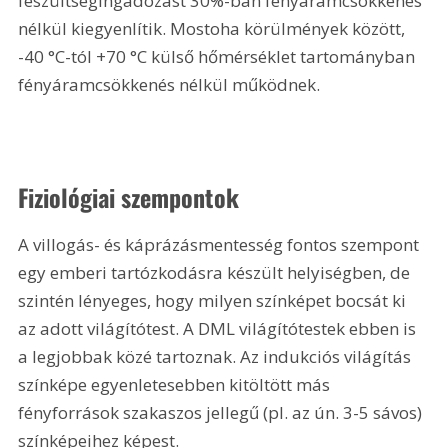
feszültségingadozást 30%-ban fényáramcsökkenés 
nélkül kiegyenlítik. Mostoha körülmények között, 
-40 °C-tól +
70 °C
 külső hőmérséklet tartományban 
fényáramcsökkenés nélkül működnek.
Fiziológiai szempontok
A villogás- és káprázásmentesség fontos szempont 
egy emberi tartózkodásra készült helyiségben, de 
szintén lényeges, hogy milyen színképet bocsát ki 
az adott világítótest. A DML világítótestek ebben is 
a legjobbak közé tartoznak. Az indukciós világítás 
színképe egyenletesebben kitöltött más 
fényforrások szakaszos jellegű (pl. az ún. 3-5 sávos) 
színképeihez képest.