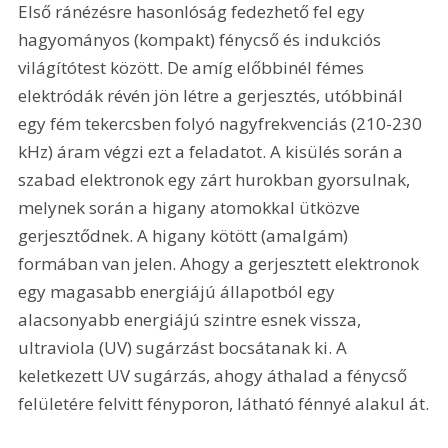
Első ránézésre hasonlóság fedezhető fel egy 
hagyományos (kompakt) fénycső és indukciós 
világítótest között. De amíg előbbinél fémes 
elektródák révén jön létre a gerjesztés, utóbbinál 
egy fém tekercsben folyó nagyfrekvenciás (210-230 
kHz) áram végzi ezt a feladatot. A kisülés során a 
szabad elektronok egy zárt hurokban gyorsulnak, 
melynek során a higany atomokkal ütközve 
gerjesztődnek. A higany kötött (amalgám) 
formában van jelen. Ahogy a gerjesztett elektronok 
egy magasabb energiájú állapotból egy 
alacsonyabb energiájú szintre esnek vissza, 
ultraviola (UV) sugárzást bocsátanak ki. A 
keletkezett UV sugárzás, ahogy áthalad a fénycső 
felületére felvitt fényporon, látható fénnyé alakul át.