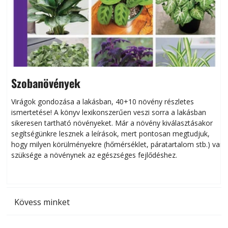
Szobanövények
Virágok gondozása a lakásban, 40+10 növény részletes
ismertetése! A könyv lexikonszerűen veszi sorra a lakásban
s
sikeresen tart­ha­tó növényeket. Már a növény kiválasztásakor
h
segítségünkre lesznek a leírások, mert pontosan megtudjuk,
k
hogy milyen körülményekre (hőmérséklet, páratartalom stb.) van
szüksége a növénynek az egészséges fejlődéshez.
t
Kövess minket