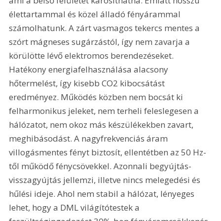
ami a belső felületet károsíthatná. Emiatt hosszú 
élettartammal és közel álladó fényárammal 
számolhatunk. A zárt vasmagos tekercs mentes a 
szórt mágneses sugárzástól, így nem zavarja a 
körülötte lévő elektromos berendezéseket. 
Hatékony energiafelhasználása alacsony 
hőtermelést, így kisebb CO2 kibocsátást 
eredményez. Működés közben nem bocsát ki 
felharmonikus jeleket, nem terheli feleslegesen a 
hálózatot, nem okoz más készülékekben zavart, 
meghibásodást. A nagyfrekvenciás áram 
villogásmentes fényt biztosít, ellentétben az 50 Hz-
től működő fénycsövekkel. Azonnali begyújtás-
visszagyújtás jellemzi, illetve nincs melegedési és 
hűlési ideje. Ahol nem stabil a hálózat, lényeges 
lehet, hogy a DML világítótestek a 