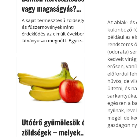
vagy magaságyás?
Helytakarékos
A saját termesztésű zöldségek
Az ablak- és 
kertészkedés
és fűszernövények iránti
különböző fű
érdeklődés az elmúlt években
például az el
látványosan megnőtt. Egyre
rendszeres ö
többen szeretnék tudni, honnan
(odorata) se
származik az élelmiszer az
kedvelt virág
asztalukra, miközben a
erősen, vaní
kertészkedés sokak számára
előfordul fe
kikapcsolódást és feltöltődést
is jelent.
hűvös, de vil
ültetni, és n
sarkantyúka, 
egészen a ba
nyílnak, leve
megél, de ked
Utóérő gyümölcsök és
gazdagon nyíl
zöldségek – melyek