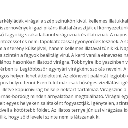
erkélyládák virágai a szép színükön kívül, kellemes illatukkal
szernövények igazi pikáns illattal árasztják el környezetünk
ső fagyokig szakadatlanul virágoznak és illatoznak. A napos 
ntözéssel és némi tápoldatozással gyönyörűek lesznek. A s
m a szerény külsejével, hanem kellemes illatával tűnik ki. 
a szintén a fagyok beálltáig virul. A kerti vanília elnevezés n
liához hasonlóan illatozó virágra. Többnyire ibolyaszínben v
hérben is. Legtöbbször egynyári virágként szokás nevelni. A 
ágos helyen lehet átteleltetni. Az előnevelt palántát legjobb
apos helyre tenni. Ezen felül már csak bőséges vízellátást igé
illetve kapucnivirág belseje nektárt tartalmaz. Virágszíne a
rnás-bordóig minden árnyalatban megtalálható. Virágai eg
leit egyes helyeken salátaként fogyasztják. Igénytelen, szin
veli a kötöttebb földet. Az illatos ternye júniusi virágzása i
ik, hogy zöld levelei szinte nem is látszanak ki. 