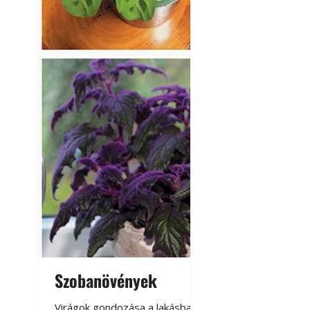
Szobanövények
Virágoskert: k
teraszon, laká
Virágok gondozása a lakásban,