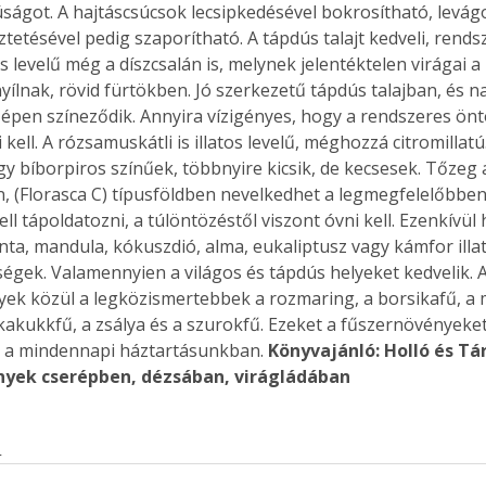
ságot. A hajtáscsúcsok lecsipkedésével bokrosítható, levágo
etésével pedig szaporítható. A tápdús talajt kedveli, rends
tos levelű még a díszcsalán is, melynek jelentéktelen virágai a 
yílnak, rövid fürtökben. Jó szerkezetű tápdús talajban, és n
épen színeződik. Annyira vízigényes, hogy a rendszeres önt
ell. A rózsamuskátli is illatos levelű, méghozzá citromillatú.
gy bíborpiros színűek, többnyire kicsik, de kecsesek. Tőzeg 
, (Florasca C) típusföldben nevelkedhet a legmegfelelőbben
ll tápoldatozni, a túlöntözéstől viszont óvni kell. Ezenkívü
enta, mandula, kókuszdió, alma, eukaliptusz vagy kámfor illa
égek. Valamennyien a világos és tápdús helyeket kedvelik. A j
ek közül a legközismertebbek a rozmaring, a borsikafű, a 
 kakukkfű, a zsálya és a szurokfű. Ezeket a fűszernövényeket
s a mindennapi háztartásunkban. 
Könyvajánló: Holló és Tá
yek cserépben, dézsában, virágládában
s