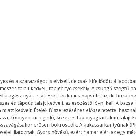
s és a szárazságot is elviseli, de csak kifejlődött állapotban
 meszes talajt kedveli, tápigénye csekély. A csüngő szegfű n
ílik egész nyáron át. Ezért érdemes napsütötte, de huzatme
szes és tápdús talajt kedveli, az esőzéstől óvni kell. A bazsa
a miatt kedvelt. Ételek fűszerezéséhez előszeretettel haszná
 laza, könnyen melegedő, közepes tápanyagtartalmú talajt ke
isszavágásakor erősen bokrosodik. A kakassarkantyúnak (Pl
levelei illatoznak. Gyors növésű, ezért hamar eléri az egy mét