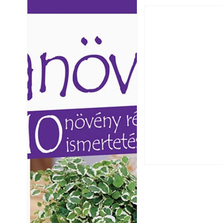
Ezermester lapszámai. A
Ezermester lapszámai
Laptapir kényelmes megoldás,
Laptapir kényelmes 
mert: – t
mert: – t
A szárazság csök
öntözési és talaj
idején