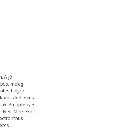
. A jó 
apos, meleg 
ntes helyre 
likom is kellemes 
lják. A napfényes 
dveli. Mérsékelt 
ectranthus 
eres 