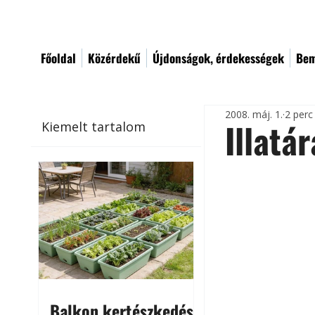
Főoldal
Közérdekű
Újdonságok, érdekességek
Bem
2008. máj. 1.
2 perc
Illatá
Kiemelt tartalom
Balkon kertészkedés