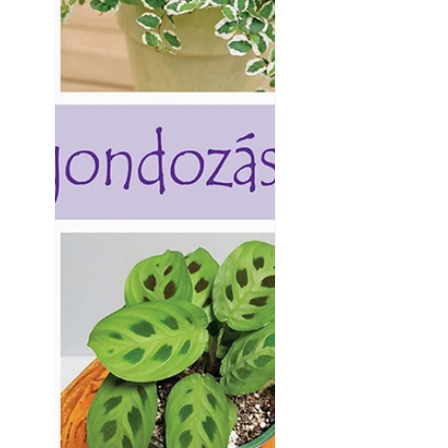
Balkon kertészk
Helytakarékos ke