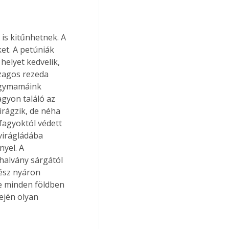
 is kitűnhetnek. A 
et. A petúniák 
helyet kedvelik, 
zagos rezeda 
Nagymamáink 
agyon találó az 
irágzik, de néha 
fagyoktól védett 
 virágládába 
nyel. A 
 halvány sárgától 
ész nyáron 
te minden földben 
dején olyan 