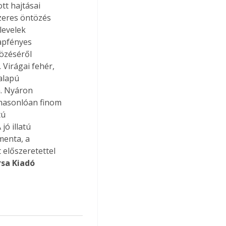
tt hajtásai 
zeres öntözés 
levelek 
apfényes 
özéséről 
 Virágai fehér, 
alapú 
. Nyáron 
l hasonlóan finom 
tú 
ó illatú 
menta, a 
 előszeretettel 
rsa Kiadó 