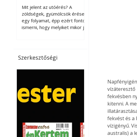
érnek tovább leszedés
Mit jelent az utóérés? A
után?
zöldségek, gyümölcsök érése
egy folyamat, épp ezért fontos
ismerni, hogy melyiket mikor jó
leszedni. Meg kell különböztetni
a gazdasági és a biológiai
érettséget. Például a
paradicsomot sokszor
Szerkesztőségi
gazdasági érettségben, azaz
félig éretten szedik le, ezután
utaztatják hosszan, és még
pulton tartható kell legyen.
Napfényigénye
Utóérik eközben, de nem lesz
vízáteresztő
olyan ízű, mint amit a saját
fekvésben ny
kertünkben, biológiai
kitenni. A me
érettségben szedünk le. Teljes
illatárasztás
érettségben szedve nem
fekvést és a
tárolható h
vízigényű. V
australis) a 