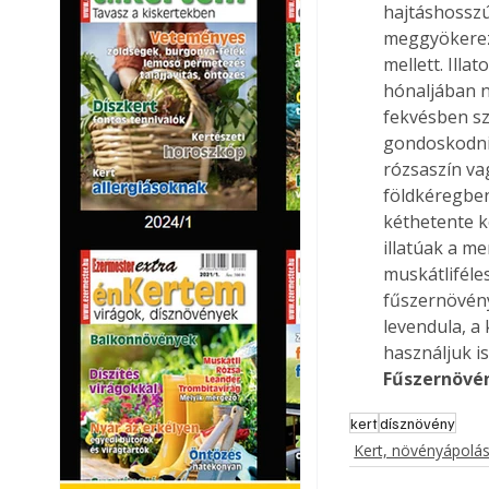
hajtáshosszú
meggyökerezt
mellett. Illa
hónaljában n
fekvésben sz
gondoskodni k
rózsaszín va
földkéregben
kéthetente ke
illatúak a m
muskátliféles
fűszernövény
levendula, a
használjuk i
Fűszernövén
kert
dísznövény
Kert, növényápolá