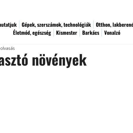
utatjuk
Gépek, szerszámok, technológiák
Otthon, lakberen
Életmód, egészség
Kismester
Barkács
Vonalzó
 olvasás
rasztó növények