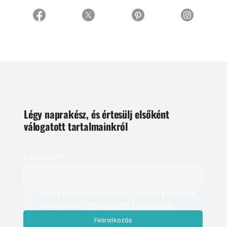
Légy naprakész, és értesülj elsőként
válogatott tartalmainkról
E-mail cím
*
Igen, szeretnék feliratkozni, és elfogadom az 
adatkezelést. 
Adatvédelmi tájékoztató
Feliratkozás