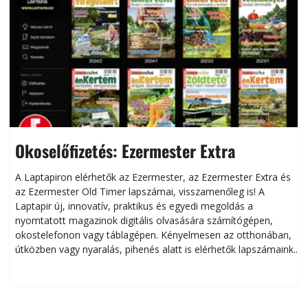
Okoselőfizetés: Ezermester Extra
A Laptapiron elérhetők az Ezermester, az Ezermester Extra és
az Ezermester Old Timer lapszámai, visszamenőleg is! A
Laptapir új, innovatív, praktikus és egyedi megoldás a
L
nyomtatott magazinok digitális olvasására számítógépen,
okostelefonon vagy táblagépen. Kényelmesen az otthonában,
útközben vagy nyaralás, pihenés alatt is elérhetők lapszámaink.
ú
Bárhol, bármikor, akár külföldön élve vagy dolgozva is
B
olvashatók az Ezermester lapszámai. A Laptapir kényelmes
megoldás, mert: – t