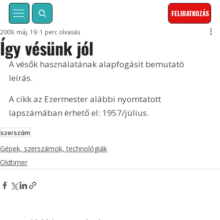
FELIRATKOZÁS
2009. máj. 19.
1 perc olvasás
Így vésünk jól
A vésők használatának alapfogásit bemutató 
leírás. 
A cikk az Ezermester alábbi nyomtatott 
lapszámában érhető el: 1957/július.
szerszám
Gépek, szerszámok, technológiák
Oldtimer