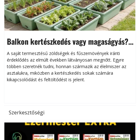
Balkon kertészkedés vagy magaságyás?
Helytakarékos kertészkedés
A saját termesztésű zöldségek és fűszernövények iránti
érdeklődés az elmúlt években látványosan megnőtt. Egyre
többen szeretnék tudni, honnan származik az élelmiszer az
l
asztalukra, miközben a kertészkedés sokak számára
kikapcsolódást és feltöltődést is jelent.
é
d
Szerkesztőségi