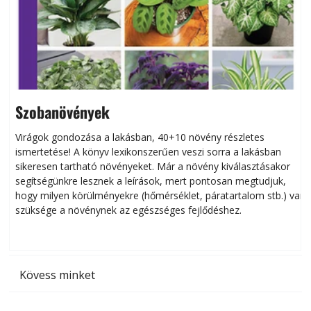
Szobanövények
Virágok gondozása a lakásban, 40+10 növény részletes
ismertetése! A könyv lexikonszerűen veszi sorra a lakásban
s
sikeresen tart­ha­tó növényeket. Már a növény kiválasztásakor
h
segítségünkre lesznek a leírások, mert pontosan megtudjuk,
k
hogy milyen körülményekre (hőmérséklet, páratartalom stb.) van
szüksége a növénynek az egészséges fejlődéshez.
t
Kövess minket