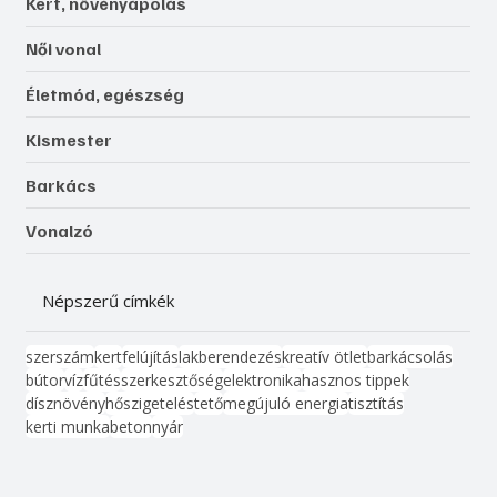
Kert, növényápolás
Női vonal
Életmód, egészség
Kismester
Barkács
Vonalzó
Népszerű címkék
szerszám
kert
felújítás
lakberendezés
kreatív ötlet
barkácsolás
bútor
víz
fűtés
szerkesztőség
elektronika
hasznos tippek
dísznövény
hőszigetelés
tető
megújuló energia
tisztítás
kerti munka
beton
nyár