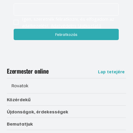
Igen, szeretnék feliratkozni, és elfogadom az 
adatkezelést. 
Adatvédelmi tájékoztató
Feliratkozás
Ezermester online
Lap tetejére
Rovatok
Közérdekű
Újdonságok, érdekességek
Bemutatjuk