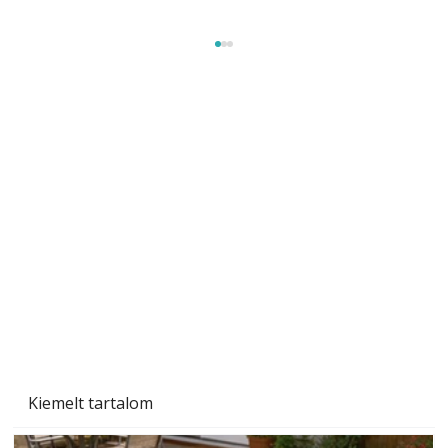
Szárazság a kertben – az aszály hatása a
növényekre és a védekezés lehetőségei
Kiemelt tartalom