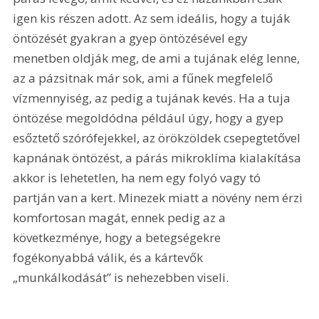
igen kis részen adott. Az sem ideális, hogy a tuják 
öntözését gyakran a gyep öntözésével egy 
menetben oldják meg, de ami a tujának elég lenne, 
az a pázsitnak már sok, ami a fűnek megfelelő 
vízmennyiség, az pedig a tujának kevés. Ha a tuja 
öntözése megoldódna például úgy, hogy a gyep 
esőztető szórófejekkel, az örökzöldek csepegtetővel 
kapnának öntözést, a párás mikroklíma kialakítása 
akkor is lehetetlen, ha nem egy folyó vagy tó 
partján van a kert. Minezek miatt a növény nem érzi 
komfortosan magát, ennek pedig az a 
következménye, hogy a betegségekre 
fogékonyabbá válik, és a kártevők 
„munkálkodását” is nehezebben viseli.