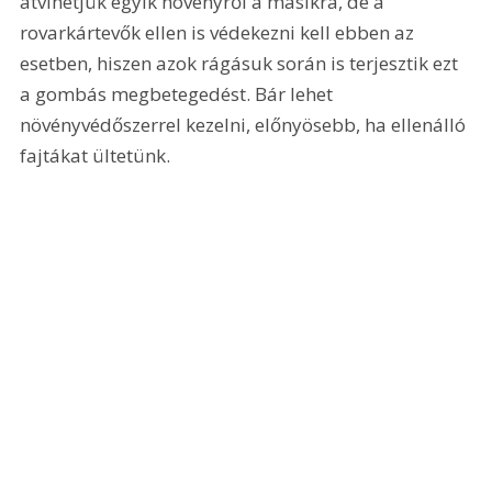
átvihetjük egyik növényről a másikra, de a 
rovarkártevők ellen is védekezni kell ebben az 
esetben, hiszen azok rágásuk során is terjesztik ezt 
a gombás megbetegedést. Bár lehet 
növényvédőszerrel kezelni, előnyösebb, ha ellenálló 
fajtákat ültetünk.