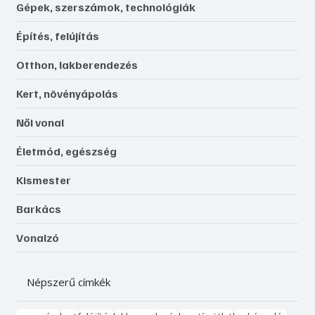
Gépek, szerszámok, technológiák
Építés, felújítás
Otthon, lakberendezés
Kert, növényápolás
Női vonal
Életmód, egészség
Kismester
Barkács
Vonalzó
Népszerű címkék