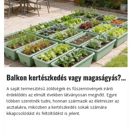
Balkon kertészkedés vagy magaságyás?
Helytakarékos kertészkedés
A saját termesztésű zöldségek és fűszernövények iránti
érdeklődés az elmúlt években látványosan megnőtt. Egyre
többen szeretnék tudni, honnan származik az élelmiszer az
l
asztalukra, miközben a kertészkedés sokak számára
kikapcsolódást és feltöltődést is jelent.
é
d