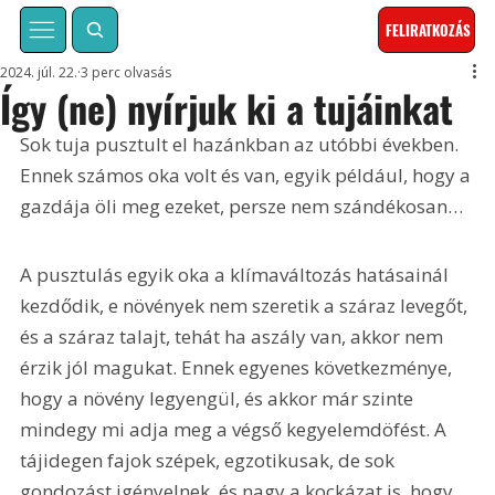
FELIRATKOZÁS
2024. júl. 22.
3 perc olvasás
Így (ne) nyírjuk ki a tujáinkat
Sok tuja pusztult el hazánkban az utóbbi években. 
Ennek számos oka volt és van, egyik például, hogy a 
gazdája öli meg ezeket, persze nem szándékosan…
A pusztulás egyik oka a klímaváltozás hatásainál 
kezdődik, e növények nem szeretik a száraz levegőt, 
és a száraz talajt, tehát ha aszály van, akkor nem 
érzik jól magukat. Ennek egyenes következménye, 
hogy a növény legyengül, és akkor már szinte 
mindegy mi adja meg a végső kegyelemdöfést. A 
tájidegen fajok szépek, egzotikusak, de sok 
gondozást igényelnek, és nagy a kockázat is, hogy 