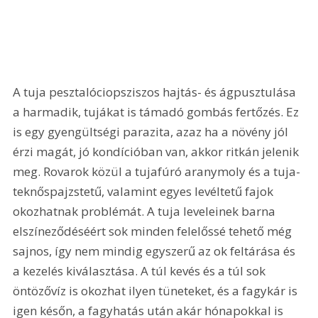
A tuja pesztalóciopsziszos hajtás- és ágpusztulása 
a harmadik, tujákat is támadó gombás fertőzés. Ez 
is egy gyengültségi parazita, azaz ha a növény jól 
érzi magát, jó kondícióban van, akkor ritkán jelenik 
meg. Rovarok közül a tujafúró aranymoly és a tuja-
teknőspajzstetű, valamint egyes levéltetű fajok 
okozhatnak problémát. A tuja leveleinek barna 
elszíneződéséért sok minden felelőssé tehető még 
sajnos, így nem mindig egyszerű az ok feltárása és 
a kezelés kiválasztása. A túl kevés és a túl sok 
öntözővíz is okozhat ilyen tüneteket, és a fagykár is 
igen későn, a fagyhatás után akár hónapokkal is 