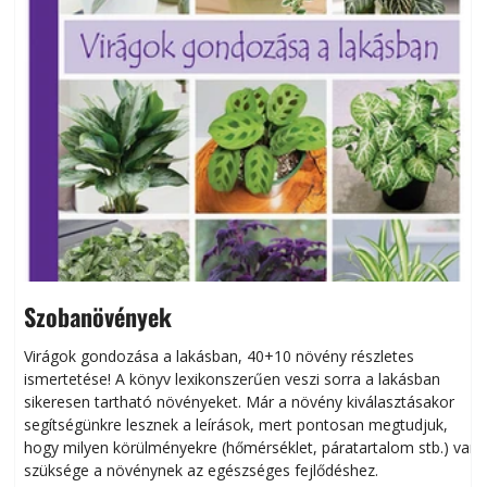
Szobanövények
Virágok gondozása a lakásban, 40+10 növény részletes
ismertetése! A könyv lexikonszerűen veszi sorra a lakásban
s
sikeresen tart­ha­tó növényeket. Már a növény kiválasztásakor
h
segítségünkre lesznek a leírások, mert pontosan megtudjuk,
k
hogy milyen körülményekre (hőmérséklet, páratartalom stb.) van
szüksége a növénynek az egészséges fejlődéshez.