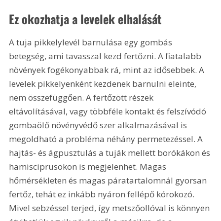
Ez okozhatja a levelek elhalását
A tuja pikkelylevél barnulása egy gombás 
betegség, ami tavasszal kezd fertőzni. A fiatalabb 
növények fogékonyabbak rá, mint az idősebbek. A 
levelek pikkelyenként kezdenek barnulni eleinte, 
nem összefüggően. A fertőzött részek 
eltávolításával, vagy többféle kontakt és felszívódó 
gombaölő növényvédő szer alkalmazásával is 
megoldható a probléma néhány permetezéssel. A 
hajtás- és ágpusztulás a tuják mellett borókákon és 
hamisciprusokon is megjelenhet. Magas 
hőmérsékleten és magas páratartalomnál gyorsan 
fertőz, tehát ez inkább nyáron fellépő kórokozó. 
Mivel sebzéssel terjed, így metszőollóval is könnyen 