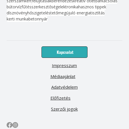
szerszám
kert
felújítás
lakberendezés
kreatív ötlet
barkácsolás
bútor
víz
fűtés
szerkesztőség
elektronika
hasznos tippek
dísznövény
hőszigetelés
tető
megújuló energia
tisztítás
kerti munka
beton
nyár
Kapcsolat
Impresszum
Médiaajánlat
Adatvédelem
Előfizetés
Szerzői jogok