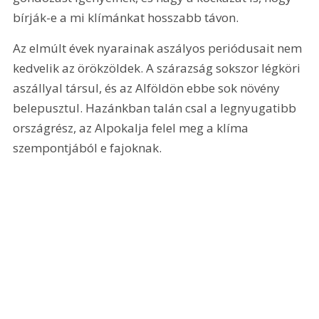
bírják-e a mi klímánkat hosszabb távon.
Az elmúlt évek nyarainak aszályos periódusait nem 
kedvelik az örökzöldek. A szárazság sokszor légköri 
aszállyal társul, és az Alföldön ebbe sok növény 
belepusztul. Hazánkban talán csal a legnyugatibb 
országrész, az Alpokalja felel meg a klíma 
szempontjából e fajoknak.