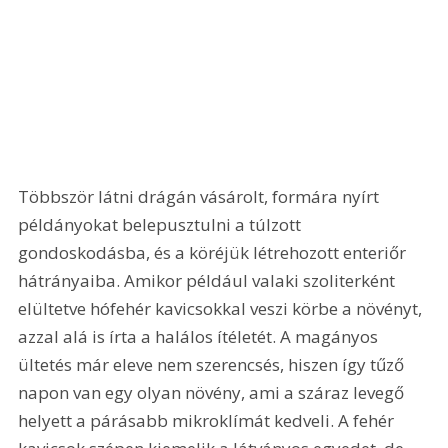
Többször látni drágán vásárolt, formára nyírt 
példányokat belepusztulni a túlzott 
gondoskodásba, és a köréjük létrehozott enteriőr 
hátrányaiba. Amikor például valaki szoliterként 
elültetve hófehér kavicsokkal veszi körbe a növényt, 
azzal alá is írta a halálos ítéletét. A magányos 
ültetés már eleve nem szerencsés, hiszen így tűző 
napon van egy olyan növény, ami a száraz levegő 
helyett a párásabb mikroklímát kedveli. A fehér 