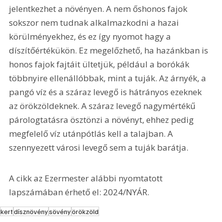
jelentkezhet a növényen. A nem őshonos fajok 
sokszor nem tudnak alkalmazkodni a hazai 
körülményekhez, és ez így nyomot hagy a 
díszítőértékükön. Ez megelőzhető, ha hazánkban is 
honos fajok fajtáit ültetjük, például a borókák 
többnyire ellenállóbbak, mint a tuják. Az árnyék, a 
pangó víz és a száraz levegő is hátrányos ezeknek 
az örökzöldeknek. A száraz levegő nagymértékű 
párologtatásra ösztönzi a növényt, ehhez pedig 
megfelelő víz utánpótlás kell a talajban. A 
szennyezett városi levegő sem a tuják barátja.
A cikk az Ezermester alábbi nyomtatott 
lapszámában érhető el: 2024/NYÁR.
kert
dísznövény
sövény
örökzöld