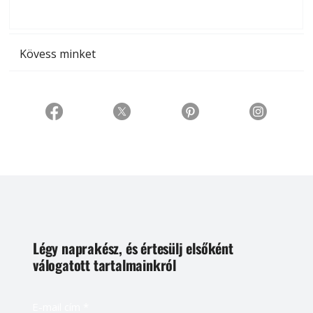
t
Kövess minket
Légy naprakész, és értesülj elsőként
válogatott tartalmainkról
E-mail cím
*