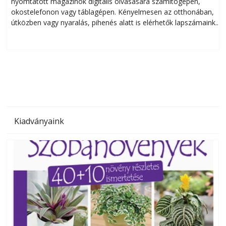
nyomtatott magazinok digitális olvasására számítógépen,
okostelefonon vagy táblagépen. Kényelmesen az otthonában,
útközben vagy nyaralás, pihenés alatt is elérhetők lapszámaink.
ú
Bárhol, bármikor, akár külföldön élve vagy dolgozva is
B
olvashatók az Ezermester lapszámai. A Laptapir kényelmes
megoldás, mert: – t
Kiadványaink