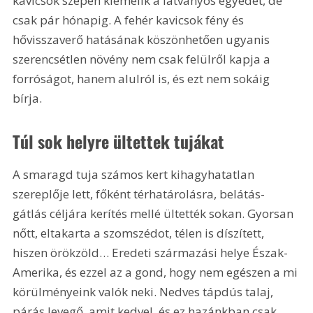
kavicsok szépen kiemelik a látványos egyedet, de 
csak pár hónapig. A fehér kavicsok fény és 
hővisszaverő hatásának köszönhetően ugyanis 
szerencsétlen növény nem csak felülről kapja a 
forróságot, hanem alulról is, és ezt nem sokáig 
bírja.
Túl sok helyre ültettek tujákat
A smaragd tuja számos kert kihagyhatatlan 
szereplője lett, főként térhatárolásra, belátás-
gátlás céljára kerítés mellé ültették sokan. Gyorsan 
nőtt, eltakarta a szomszédot, télen is díszített, 
hiszen örökzöld… Eredeti származási helye Észak-
Amerika, és ezzel az a gond, hogy nem egészen a mi 
körülményeink valók neki. Nedves tápdús talaj, 
párás levegő, amit kedvel, és ez hazánkban csak 