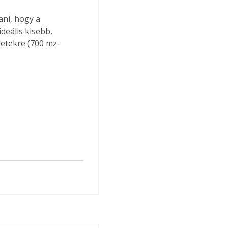
ani, hogy a 
deális kisebb, 
letekre (700 m
-
2