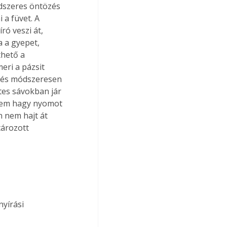
dszeres öntözés 
a füvet. A 
ó veszi át, 
a a gyepet, 
thető a 
eri a pázsit 
 és módszeresen 
es sávokban jár 
 nem hagy nyomot 
n nem hajt át 
ározott 
yírási 