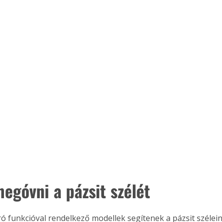
egóvni a pázsit szélét
ró funkcióval rendelkező modellek segítenek a pázsit szélei