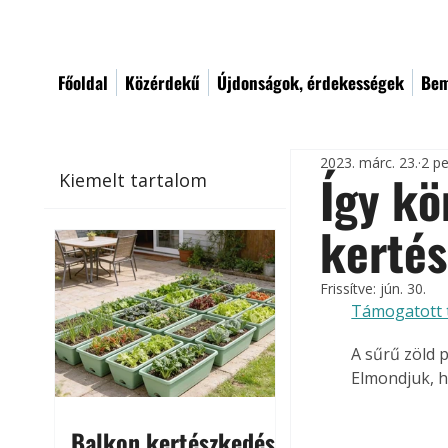
Főoldal
Közérdekű
Újdonságok, érdekességek
Bem
2023. márc. 23.
2 pe
Így kö
Kiemelt tartalom
kerté
Frissítve:
jún. 30.
Támogatott 
A sűrű zöld 
Elmondjuk, h
Balkon kertészkedés