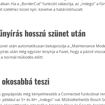
ában. Ha a „BorderCut” funkciót választja, az „Indego” a fűn
it széléhez közel nyír, követve a határolóhuzalt.
fűnyírás hosszú szünet után
net után automatikusan bekapcsolja a „Maintenance Mode” 
yírás után még egyszer lenyírja a füvet, hogy a pázsit vissz
 a normál működés előtt.
 okosabbá teszi
ns gyepápolás még kényelmesebb a Connected funkcióval re
– például az S+ és M+ „Indego”-val. Működtethetők Bosch 