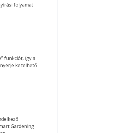
yírási folyamat 
funkciót, így a 
anyerje kezelhető 
ndelkező 
Smart Gardening 