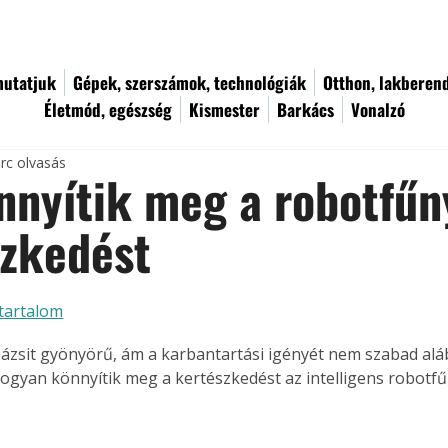
utatjuk
Gépek, szerszámok, technológiák
Otthon, lakberen
Életmód, egészség
Kismester
Barkács
Vonalzó
rc olvasás
nnyítik meg a robotfűn
szkedést
tartalom
pázsit gyönyörű, ám a karbantartási igényét nem szabad aláb
ogyan könnyítik meg a kertészkedést az intelligens robotfű