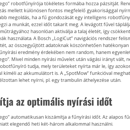
ego” robotfűnyírója tökéletes formába hozza pázsitját. Ren
ás mellett különösen fontos megfelelő gyakorisággal nyírni 
abb megoldás, ha a fű gondozását egy intelligens robotfűnyír
gzi a munkát, ezzel időt takarít meg. A levágott fűvel táplálj
műtrágyához hasonlóan aktiválja a talaj életét, így csökken
k használata. A Bosch „LogiCut” navigációs rendszer felism
etét, az összegyűjtött adatoknak köszönhetően hatékonyan
 fűnyírási eredmény érdekében nem random, hanem egyenlet
ego”. Mivel minden nyírási művelet után vágási irányt vált,
obotfűnyíró tudja, mely területeket nyírta már le, így azoko
ul kíméli az akkumulátort is. A „SpotMow” funkcióval meghat
élzottan lehet nyírni, pl. egy trambulin áthelyezése után.
tja az optimális nyírási időt
ego” automatikusan kiszámítja a fűnyírási időt. Az alapos fűn
att elegendő heti két-három alkalommal használni.