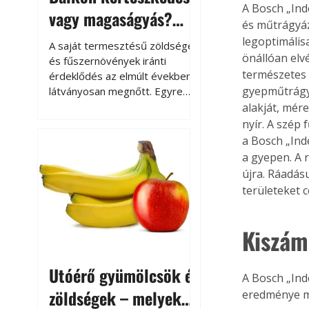
A Bosch „Ind
vagy magaságyás?
és műtrágyáz
Helytakarékos
legoptimális
A saját termesztésű zöldségek
önállóan elvé
kertészkedés
és fűszernövények iránti
természetes 
érdeklődés az elmúlt években
gyepműtrágyá
látványosan megnőtt. Egyre
többen szeretnék tudni, honnan
alakját, mér
származik az élelmiszer az
nyír. A szép
asztalukra, miközben a
a Bosch „Ind
kertészkedés sokak számára
a gyepen. A r
kikapcsolódást és feltöltődést
újra. Ráadás
is jelent.
területeket c
Kiszámí
Utóérő gyümölcsök és
A Bosch „Ind
zöldségek – melyek
eredménye mi