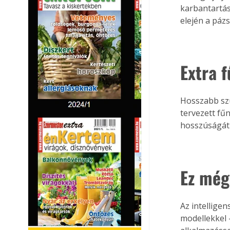
karbantartás
elején a pázs
Extra 
Hosszabb szü
tervezett fűn
hosszú­ságát
Ez még
Az intellige
modellekkel 