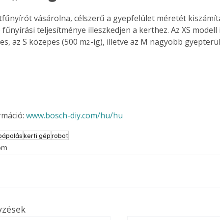
. A
tfűnyírót vásárolna, célszerű a gyepfelület méretét kiszámít
megoldás,
fűnyírási teljesítménye illeszkedjen a kerthez. Az XS modell i
-es, az S közepes (500 m
-ig), illetve az M nagyobb gyepterü
2
máció: 
www.bosch-diy.com/hu/hu
pápolás
kerti gép
robot
lom
yzések