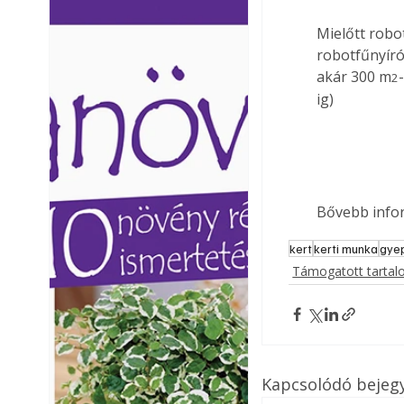
Ezermester lapszámai. A
Ezermester lapszámai
Mielőtt robo
Laptapir kényelmes megoldás,
Laptapir kényelmes 
robotfűnyíró 
mert: – t
mert: – t
akár 300 m
2
ig)
Bővebb infor
kert
kerti munka
gye
Támogatott tarta
Kapcsolódó bejeg