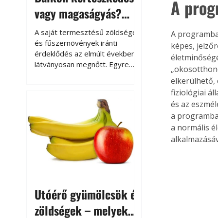
A prog
vagy magaságyás?
Helytakarékos
A saját termesztésű zöldségek
A programban
kertészkedés
és fűszernövények iránti
képes, jelző
érdeklődés az elmúlt években
életminőségén
látványosan megnőtt. Egyre
„okosotthon
többen szeretnék tudni, honnan
elkerülhető,
származik az élelmiszer az
fiziológiai 
asztalukra, miközben a
és az eszméle
kertészkedés sokak számára
a programban
kikapcsolódást és feltöltődést
a normális é
is jelent.
alkalmazásáv
Utóérő gyümölcsök és
zöldségek – melyek