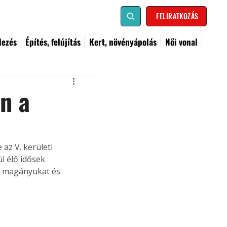
FELIRATKOZÁS
dezés
Építés, felújítás
Kert, növényápolás
Női vonal
n a
az V. kerületi 
 élő idősek 
az magányukat és 