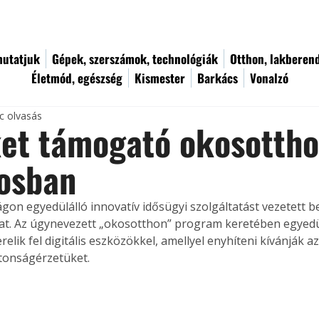
utatjuk
Gépek, szerszámok, technológiák
Otthon, lakberen
Életmód, egészség
Kismester
Barkács
Vonalzó
c olvasás
et támogató okosottho
rosban
on egyedülálló innovatív idősügyi szolgáltatást vezetett be 
t. Az úgynevezett „okosotthon” program keretében egyedül
relik fel digitális eszközökkel, amellyel enyhíteni kívánják 
ztonságérzetüket.