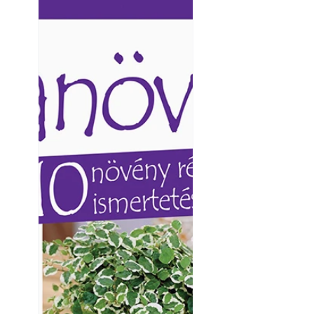
Ezermester lapszámai. A
Ezermester lapszámai
Laptapir kényelmes megoldás,
Laptapir kényelmes 
mert: – t
mert: – t