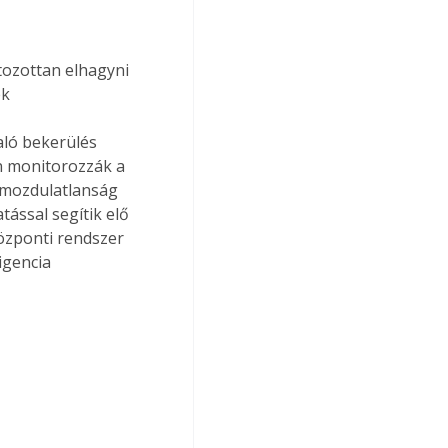
tozottan elhagyni 
k 
ló bekerülés 
en monitorozzák a 
 mozdulatlanság 
tással segítik elő 
özponti rendszer 
igencia 