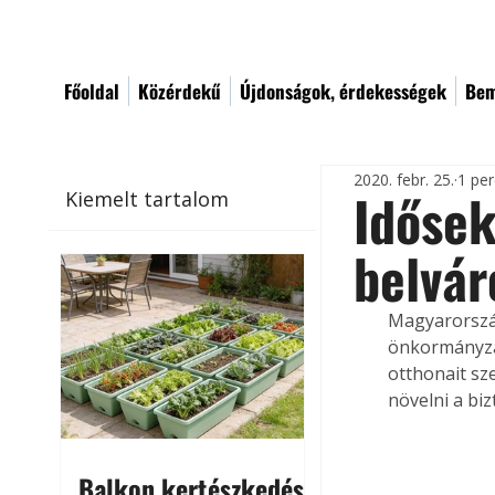
Főoldal
Közérdekű
Újdonságok, érdekességek
Bem
2020. febr. 25.
1 per
Idősek
Kiemelt tartalom
belvá
Magyarország
önkormányza
otthonait sze
növelni a bi
Balkon kertészkedés