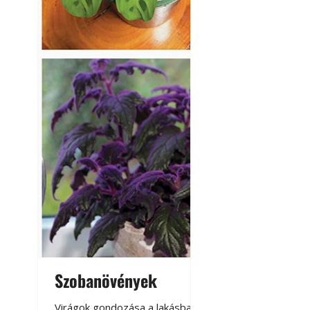
Szobanövények
Virágoskert: k
teraszon, laká
Virágok gondozása a lakásban,