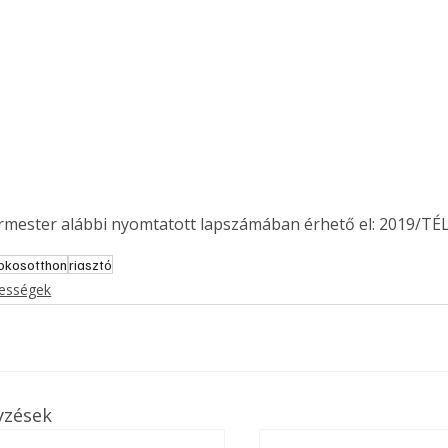
ermester alábbi nyomtatott lapszámában érhető el: 2019/TÉL
okosotthon
riasztó
kességek
yzések