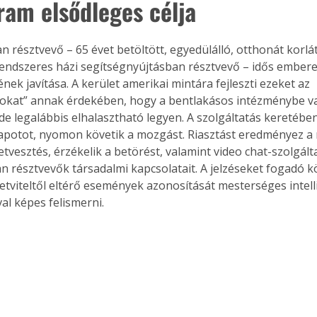
ram elsődleges célja
 résztvevő – 65 évet betöltött, egyedülálló, otthonát korlá
rendszeres házi segítségnyújtásban résztvevő – idős embere
ek javítása. A kerület amerikai mintára fejleszti ezeket az 
okat” annak érdekében, hogy a bentlakásos intézménybe va
 de legalábbis elhalasztható legyen. A szolgáltatás keretéb
állapotot, nyomon követik a mozgást. Riasztást eredményez a
tvesztés, érzékelik a betörést, valamint video chat-szolgálta
 résztvevők társadalmi kapcsolatait. A jelzéseket fogadó k
letviteltől eltérő események azonosítását mesterséges intell
al képes felismerni.