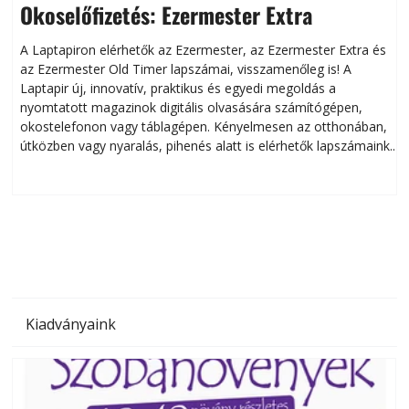
Okoselőfizetés: Ezermester Extra
A Laptapiron elérhetők az Ezermester, az Ezermester Extra és
az Ezermester Old Timer lapszámai, visszamenőleg is! A
Laptapir új, innovatív, praktikus és egyedi megoldás a
L
nyomtatott magazinok digitális olvasására számítógépen,
okostelefonon vagy táblagépen. Kényelmesen az otthonában,
útközben vagy nyaralás, pihenés alatt is elérhetők lapszámaink.
ú
Bárhol, bármikor, akár külföldön élve vagy dolgozva is
B
olvashatók az Ezermester lapszámai. A Laptapir kényelmes
megoldás, mert: – t
Kiadványaink