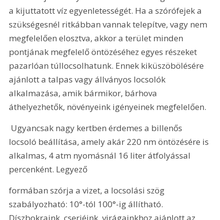
a kijuttatott víz egyenletességét. Ha a szórófejek a 
szükségesnél ritkábban vannak telepítve, vagy nem 
megfelelően elosztva, akkor a terület minden 
pontjának megfelelő öntözéséhez egyes részeket 
pazarlóan túllocsolhatunk. Ennek kiküszöbölésére 
ajánlott a talpas vagy állványos locsolók 
alkalmazása, amik bármikor, bárhova 
áthelyezhetők, növényeink igényeinek megfelelően. 
 Ugyancsak nagy kertben érdemes a billenős 
locsoló beállítása, amely akár 220 nm öntözésére is 
alkalmas, 4 atm nyomásnál 16 liter átfolyással 
percenként. Legyező 
formában szórja a vizet, a locsolási szög 
szabályozható: 10°-tól 100°-ig állítható. 
Díszbokraink, cserjéink, virágainkhoz ajánlott az 