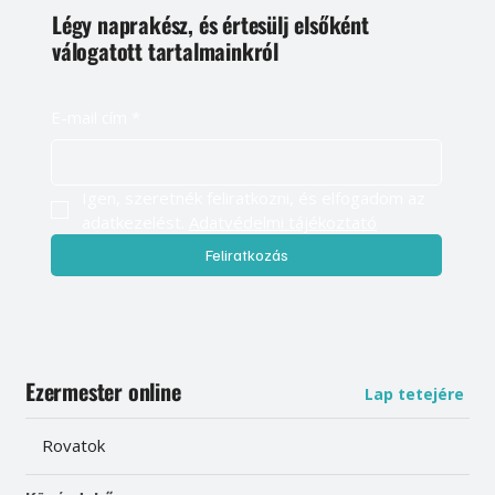
Légy naprakész, és értesülj elsőként
válogatott tartalmainkról
E-mail cím
*
Igen, szeretnék feliratkozni, és elfogadom az 
adatkezelést. 
Adatvédelmi tájékoztató
Feliratkozás
Ezermester online
Lap tetejére
Rovatok