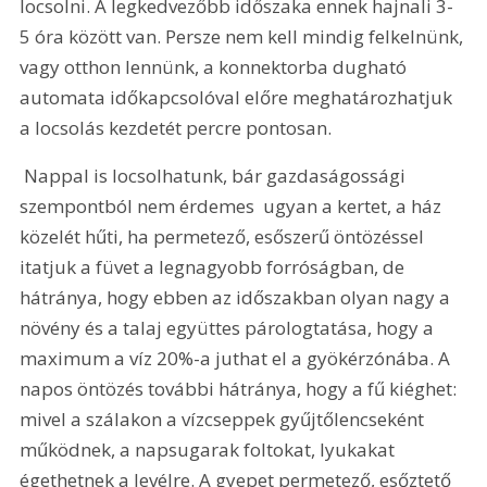
locsolni. A legkedvezőbb időszaka ennek hajnali 3-
5 óra között van. Persze nem kell mindig felkelnünk, 
vagy otthon lennünk, a konnektorba dugható 
automata időkapcsolóval előre meghatározhatjuk 
a locsolás kezdetét percre pontosan.
 Nappal is locsolhatunk, bár gazdaságossági 
szempontból nem érdemes  ugyan a kertet, a ház 
közelét hűti, ha permetező, esőszerű öntözéssel 
itatjuk a füvet a legnagyobb forróságban, de 
hátránya, hogy ebben az időszakban olyan nagy a 
növény és a talaj együttes párologtatása, hogy a 
maximum a víz 20%-a juthat el a gyökérzónába. A 
napos öntözés további hátránya, hogy a fű kiéghet: 
mivel a szálakon a vízcseppek gyűjtőlencseként 
működnek, a napsugarak foltokat, lyukakat 
égethetnek a levélre. A gyepet permetező, esőztető 