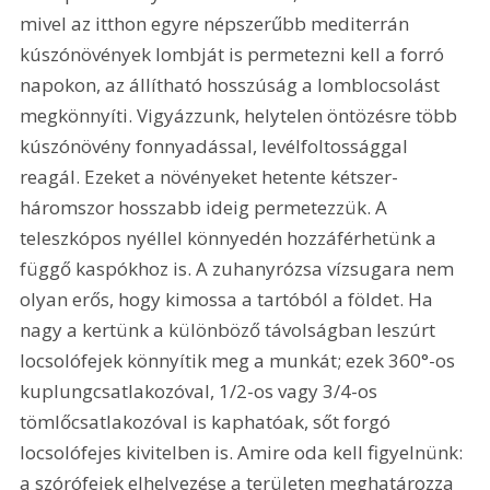
mivel az itthon egyre népszerűbb mediterrán 
kúszónövények lombját is permetezni kell a forró 
napokon, az állítható hosszúság a lomblocsolást 
megkönnyíti. Vigyázzunk, helytelen öntözésre több 
kúszónövény fonnyadással, levélfoltossággal 
reagál. Ezeket a növényeket hetente kétszer-
háromszor hosszabb ideig permetezzük. A 
teleszkópos nyéllel könnyedén hozzáférhetünk a 
függő kaspókhoz is. A zuhanyrózsa vízsugara nem 
olyan erős, hogy kimossa a tartóból a földet. Ha 
nagy a kertünk a különböző távolságban leszúrt 
locsolófejek könnyítik meg a munkát; ezek 360°-os 
kuplungcsatlakozóval, 1/2-os vagy 3/4-os 
tömlőcsatlakozóval is kaphatóak, sőt forgó 
locsolófejes kivitelben is. Amire oda kell figyelnünk: 
a szórófejek elhelyezése a területen meghatározza 