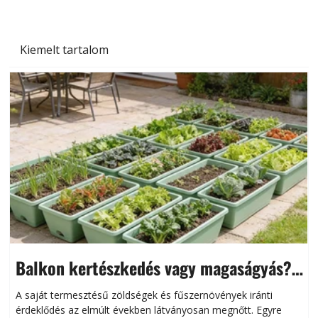
Kiemelt tartalom
Balkon kertészkedés vagy magaságyás?
Helytakarékos kertészkedés
A saját termesztésű zöldségek és fűszernövények iránti
érdeklődés az elmúlt években látványosan megnőtt. Egyre