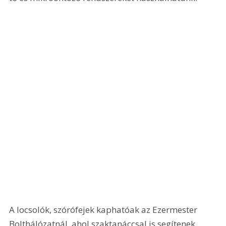
A locsolók, szórófejek kaphatóak az Ezermester 
Bolthálózatnál, ahol szaktanáccsal is segítenek, 