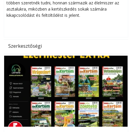
többen szeretnék tudni, honnan származik az élelmiszer az
l
asztalukra, miközben a kertészkedés sokak számára
kikapcsolódást és feltöltődést is jelent.
é
d
Szerkesztőségi