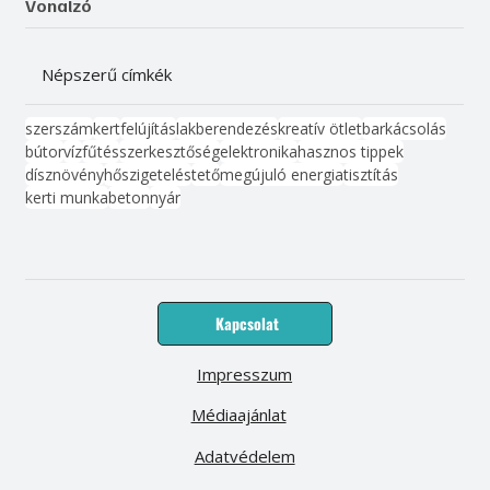
Vonalzó
Népszerű címkék
szerszám
kert
felújítás
lakberendezés
kreatív ötlet
barkácsolás
bútor
víz
fűtés
szerkesztőség
elektronika
hasznos tippek
dísznövény
hőszigetelés
tető
megújuló energia
tisztítás
kerti munka
beton
nyár
Kapcsolat
Impresszum
Médiaajánlat
Adatvédelem