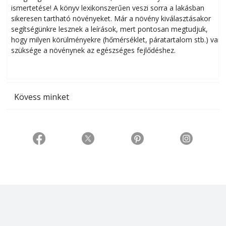
ismertetése! A könyv lexikonszerűen veszi sorra a lakásban
s
sikeresen tart­ha­tó növényeket. Már a növény kiválasztásakor
h
segítségünkre lesznek a leírások, mert pontosan megtudjuk,
k
hogy milyen körülményekre (hőmérséklet, páratartalom stb.) van
szüksége a növénynek az egészséges fejlődéshez.
t
Kövess minket