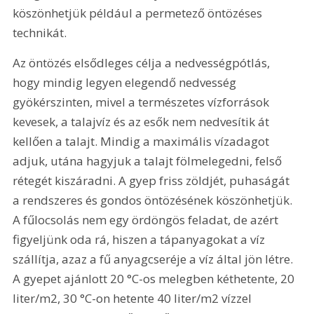
köszönhetjük például a permetező öntözéses 
technikát.
Az öntözés elsődleges célja a nedvességpótlás, 
hogy mindig legyen elegendő nedvesség 
gyökérszinten, mivel a természetes vízforrások 
kevesek, a talajvíz és az esők nem nedvesítik át 
kellően a talajt. Mindig a maximális vízadagot 
adjuk, utána hagyjuk a talajt fölmelegedni, felső 
rétegét kiszáradni. A gyep friss zöldjét, puhaságát 
a rendszeres és gondos öntözésének köszönhetjük. 
A fűlocsolás nem egy ördöngös feladat, de azért 
figyeljünk oda rá, hiszen a tápanyagokat a víz 
szállítja, azaz a fű anyagcseréje a víz által jön létre. 
A gyepet ajánlott 20 °C-os melegben kéthetente, 20 
liter/m2, 30 °C-on hetente 40 liter/m2 vízzel 