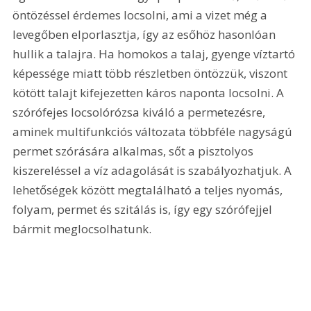
öntözéssel érdemes locsolni, ami a vizet még a 
levegőben elporlasztja, így az esőhöz hasonlóan 
hullik a talajra. Ha homokos a talaj, gyenge víztartó 
képessége miatt több részletben öntözzük, viszont 
kötött talajt kifejezetten káros naponta locsolni. A 
szórófejes locsolórózsa kiváló a permetezésre, 
aminek multifunkciós változata többféle nagyságú 
permet szórására alkalmas, sőt a pisztolyos 
kiszereléssel a víz adagolását is szabályozhatjuk. A 
lehetőségek között megtalálható a teljes nyomás, 
folyam, permet és szitálás is, így egy szórófejjel 
bármit meglocsolhatunk.