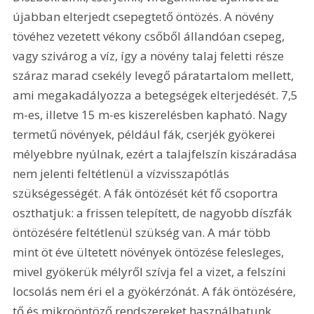
újabban elterjedt csepegtető öntözés. A növény 
tövéhez vezetett vékony csőből állandóan csepeg, 
vagy szivárog a víz, így a növény talaj feletti része 
száraz marad csekély levegő páratartalom mellett, 
ami megakadályozza a betegségek elterjedését. 7,5 
m-es, illetve 15 m-es kiszerelésben kapható. Nagy 
termetű növények, például fák, cserjék gyökerei 
mélyebbre nyúlnak, ezért a talajfelszín kiszáradása 
nem jelenti feltétlenül a vízvisszapótlás 
szükségességét. A fák öntözését két fő csoportra 
oszthatjuk: a frissen telepített, de nagyobb díszfák 
öntözésére feltétlenül szükség van. A már több 
mint öt éve ültetett növények öntözése felesleges, 
mivel gyökerük mélyről szívja fel a vizet, a felszíni 
locsolás nem éri el a gyökérzónát. A fák öntözésére, 
tő és mikroöntöző rendszereket használhatunk.