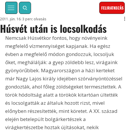
FELIRATKOZÁS
2011. jún. 16.
3 perc olvasás
Húsvét után is locsolkodás
Nemcsak Húsvétkor fontos, hogy növényeink 
megfelelő vízmennyiséget kapjanak. Ha egész 
évben a megfelelő módon gondozzuk, locsoljuk 
őket, meghálálják: a gyep zöldebb lesz, virágaink 
gyönyörűbbek. Magyarországon a házi kerteket 
már Nagy Lajos király idejében szórványöntözéssel 
gondozták, ahol főleg zöldségeket termesztettek. A 
török hódoltság alatt a törökök kitartóan ültették 
és locsolgatták az általuk hozott rizst, mivel 
előnyben részesítették, mint köretet. A XX. század 
elején betelepült bolgárkertészek a 
virágkertészetbe hoztak újításokat, nekik 