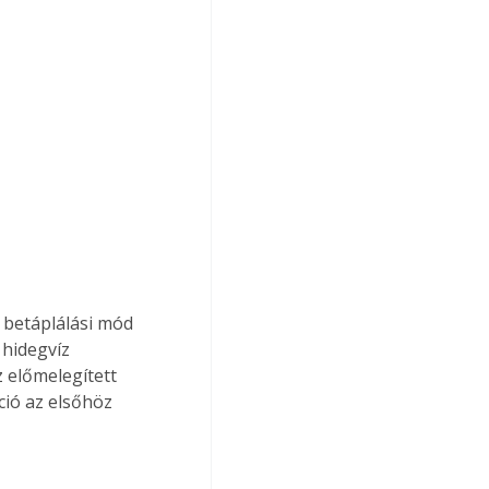
 betáplálási mód 
 hidegvíz 
 előmelegített 
ció az elsőhöz 