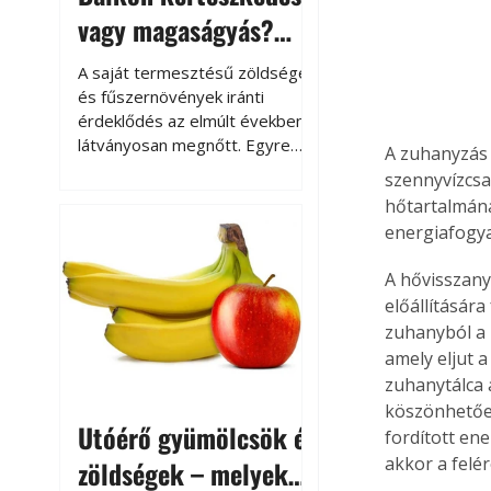
vagy magaságyás?
Helytakarékos
A saját termesztésű zöldségek
kertészkedés
és fűszernövények iránti
érdeklődés az elmúlt években
látványosan megnőtt. Egyre
A zuhanyzás 
többen szeretnék tudni, honnan
szennyvízcsa
származik az élelmiszer az
hőtartalmána
asztalukra, miközben a
energiafogya
kertészkedés sokak számára
kikapcsolódást és feltöltődést
A hővisszany
is jelent.
előállítására
zuhanyból a 
amely eljut 
zuhanytálca
köszönhetően
Utóérő gyümölcsök és
fordított en
akkor a felé
zöldségek – melyek