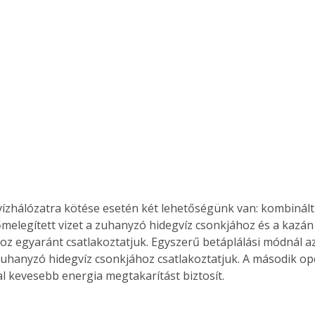
vízhálózatra kötése esetén két lehetőségünk van: kombinált
őmelegített vizet a zuhanyzó hidegvíz csonkjához és a kazán
oz egyaránt csatlakoztatjuk. Egyszerű betáplálási módnál az
 zuhanyzó hidegvíz csonkjához csatlakoztatjuk. A második op
l kevesebb energia megtakarítást biztosít. 