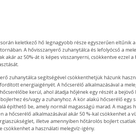
során keletkező hő legnagyobb része egyszerűen eltűnik a
tornában. A hővisszanyerő zuhanytálca és lefolyócső a mele
k akár az 50%-át is képes visszanyerni, csökkentve ezzel a 
sztását.
erő zuhanytálca segítségével csökkenthetjük házunk haszná
 fordított energiaigényét. A hőcserélő alkalmazásával a mele
hőcserélőbe kerül, ahol átadja hőjének egy részét a bejövő 
a bojlerhez és/vagy a zuhanyhoz. A kör alakú hőcserélő egy sp
 alá építhető be, amely normál magasságú marad. A magas 
 a hőcserélő alkalmazásával akár 50 %-kal csökkenhet a ví
ergiaszükséglet, illetve amennyiben hőtárolós bojlert csatla
re csökkenhet a használati melegvíz-igény.