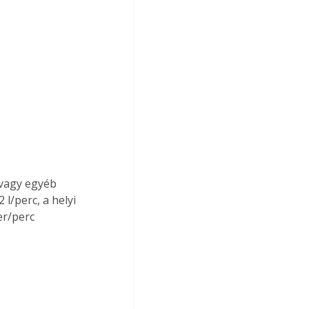
 vagy egyéb 
l/perc, a helyi 
r/perc 