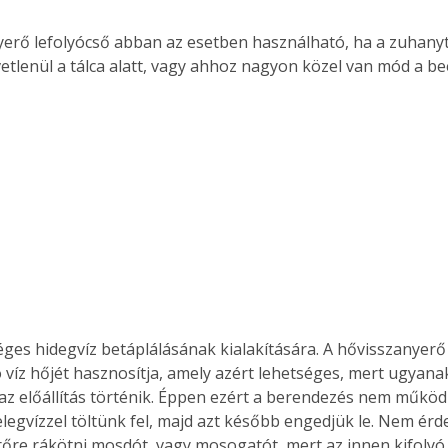
vetlenül a tálca alatt, vagy ahhoz nagyon közel van mód a be
ges hidegvíz betáplálásának kialakítására. A hővisszanyerő
 víz hőjét hasznosítja, amely azért lehetséges, mert ugyanakk
az előállítás történik. Éppen ezért a berendezés nem működ
legvízzel töltünk fel, majd azt később engedjük le. Nem érd
őre rákötni mosdót, vagy mosogatót, mert az innen kifolyó