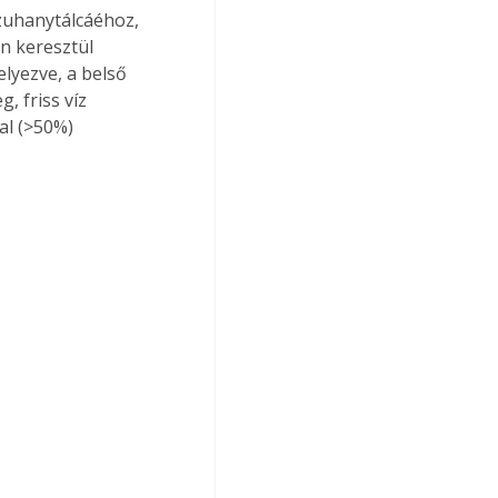
zuhanytálcáéhoz, 
n keresztül 
lyezve, a belső 
, friss víz 
al (>50%) 