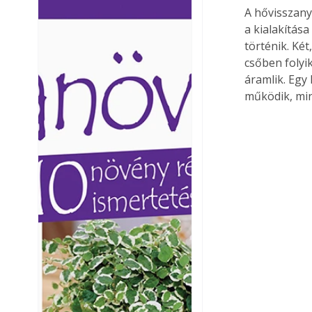
A hővisszany
Ezermester lapszámai. A
Ezermester lapszámai
a kialakítás
Laptapir kényelmes megoldás,
Laptapir kényelmes 
mert: – t
mert: – t
történik. Ké
csőben folyik
áramlik. Egy
működik, min