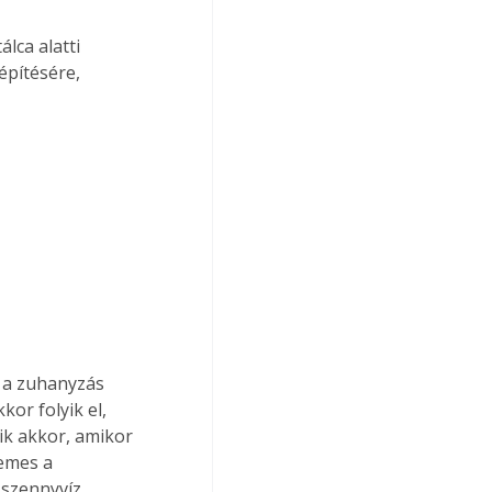
építésére, 
 a zuhanyzás 
or folyik el, 
ik akkor, amikor 
emes a 
 szennyvíz 