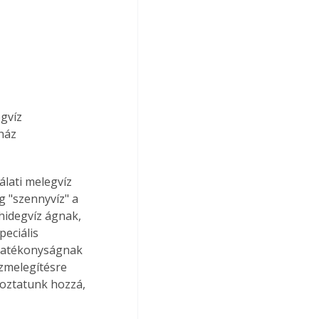
 
gvíz 
ház 
lati melegvíz 
g "szennyvíz" a 
hidegvíz ágnak, 
eciális 
hatékonyságnak 
zmelegítésre 
koztatunk hozzá, 