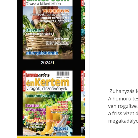
 Zuhanyzás közben a "szennyvíz" egy homorú réztesten a központtól a külseje felé folyik. 
A homorú tes
van rögzítve.
a friss vizet
megakadályoz