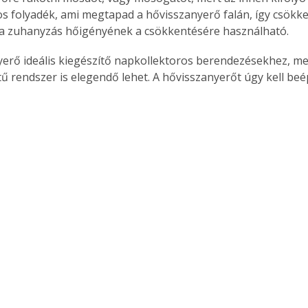
os folyadék, ami megtapad a hővisszanyerő falán, így csökken
 a zuhanyzás hőigényének a csökkentésére használható.
ű rendszer is elegendő lehet. A hővisszanyerőt úgy kell beép
ertben,
Gyógyító növények: a
sban
természet kincsei az