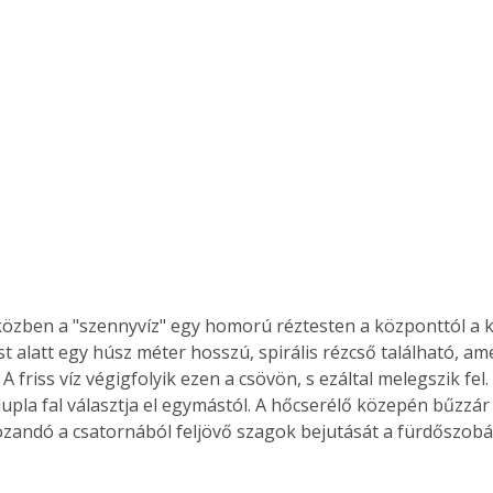
t alatt egy húsz méter hosszú, spirális rézcső található, ame
 A friss víz végigfolyik ezen a csövön, s ezáltal melegszik fel.
 dupla fal választja el egymástól. A hőcserélő közepén bűzzár 
andó a csatornából feljövő szagok bejutását a fürdőszobá