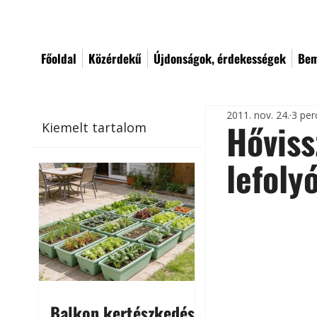
Főoldal
Közérdekű
Újdonságok, érdekességek
Bem
2011. nov. 24.
3 per
Hőviss
Kiemelt tartalom
lefoly
Balkon kertészkedés