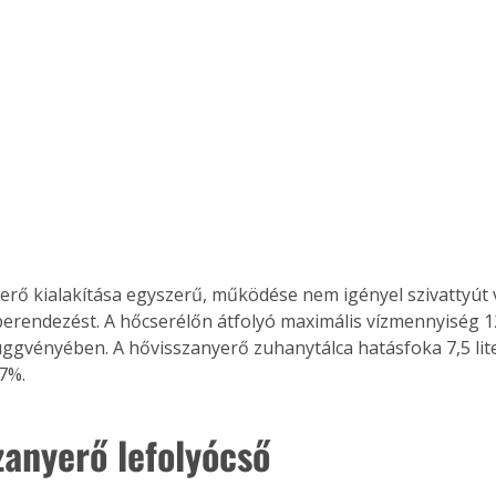
Együtt jobban megéri!
Bővebb információ itt!
k az
Együtt jobban megéri! A
mester
könyvek tetszőleges
er Old
párosítással kedvezményes
áron, 0 Ft postaköltséggel
ptapir új,
megrendelhetők!
és egyedi
erő kialakítása egyszerű, működése nem igényel szivattyút
tt
erendezést. A hőcserélőn átfolyó maximális vízmennyiség 12 
lvasására
ggvényében. A hővisszanyerő zuhanytálca hatásfoka 7,5 lite
elefonon
nyelmesen
7%.
ben vagy
t is
zanyerő lefolyócső
. Bárhol,
ön élve
ashatók az