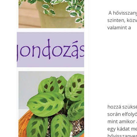
 A hővisszanyerő lefolyócső abban az esetben használható, ha a zuhanytálca alatti 
szinten, köz
valamint a 
hozzá szüksé
során elfolyó
mint amikor 
egy kádat me
hővisszanyer