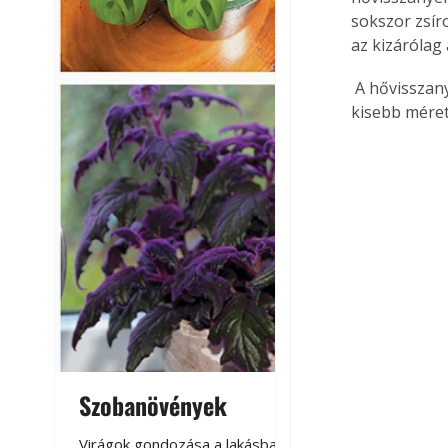
sokszor zsír
az kizárólag
 A hővisszanyerő ideális kiegészítő napkollektoros berendezésekhez, melyekből így 
kisebb méret
Szobanövények
Virágoskert: k
teraszon, laká
Virágok gondozása a lakásban,