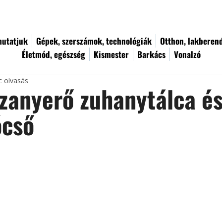
utatjuk
Gépek, szerszámok, technológiák
Otthon, lakberen
Életmód, egészség
Kismester
Barkács
Vonalzó
c olvasás
zanyerő zuhanytálca é
ócső