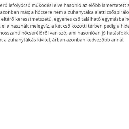
erő lefolyócső működési elve hasonló az előbb ismertetett 
. A
a azonban más; a hőcsere nem a zuhanytálca alatti csőspirálo
megoldás,
t, eltérő keresztmetszetű, egyenes cső található egymásba he
 el a használt melegvíz, a két cső közötti térben pedig a hideg
 hosszanti hőcserélőről van szó, ami hasonlóan jó hatásfokk
t a zuhanytálcás kivitel, árban azonban kedvezőbb annál.