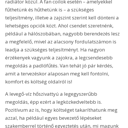
radiátor közül. A fan coilok esetén – amelyekkel 
fűthetünk és hűthetünk is – a szükséges 
teljesítmény, illetve a zajszint szerint kell dönteni a 
lehetséges opciók közt. Ahol csendet szeretnénk, 
például a hálószobában, nagyobb berendezés lesz 
a megfelelő, mivel az alacsony fordulatszámon is 
leadja a szükséges teljesítményt. Ha nagyon 
érzékenyek vagyunk a zajokra, a legcsendesebb 
megoldás a padlófűtés. Van tehát jó pár kérdés, 
amit a tervezéskor alaposan meg kell fontolni, 
komfort és költség oldalról is!
A levegő-víz hőszivattyú a legegyszerűbb 
megoldás, épp ezért a legközkedveltebb is. 
Pozitívum az is, hogy költséget takaríthatunk meg 
azzal, ha például egyes bevezető lépéseket 
szakemberrel történő egyeztetés után, mi magunk 