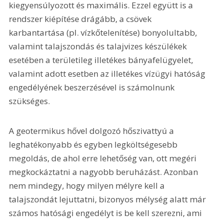
kiegyensúlyozott és maximális. Ezzel együtt is a 
rendszer kiépítése drágább, a csövek 
karbantartása (pl. vízkőtelenítése) bonyolultabb, 
valamint talajszondás és talajvizes készülékek 
esetében a területileg illetékes bányafelügyelet, 
valamint adott esetben az illetékes vízügyi hatóság 
engedélyének beszerzésével is számolnunk 
szükséges.
A geotermikus hővel dolgozó hőszivattyú a 
leghatékonyabb és egyben legköltségesebb 
megoldás, de ahol erre lehetőség van, ott megéri 
megkockáztatni a nagyobb beruházást. Azonban 
nem mindegy, hogy milyen mélyre kell a 
talajszondát lejuttatni, bizonyos mélység alatt már 
számos hatósági engedélyt is be kell szerezni, ami 