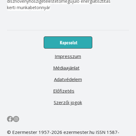
dísznövény
hőszigetelés
tető
megújuló energia
tisztítás
kerti munka
beton
nyár
Kapcsolat
Impresszum
Médiaajánlat
Adatvédelem
Előfizetés
Szerzői jogok
© Ezermester 1957-2026 ezermester.hu ISSN 1587-