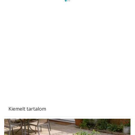
A varrógép és a varrás
Kiemelt tartalom