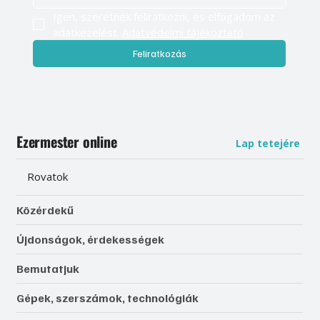
Igen, szeretnék feliratkozni, és elfogadom az 
adatkezelést. 
Adatvédelmi tájékoztató
Feliratkozás
Ezermester online
Lap tetejére
Rovatok
Közérdekű
Újdonságok, érdekességek
Bemutatjuk
Gépek, szerszámok, technológiák