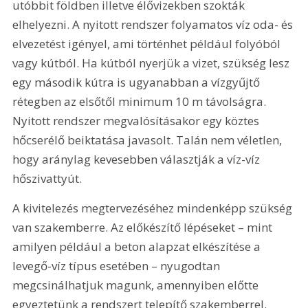
utóbbit földben illetve élővizekben szokták 
elhelyezni. A nyitott rendszer folyamatos víz oda- és 
elvezetést igényel, ami történhet például folyóból 
vagy kútból. Ha kútból nyerjük a vizet, szükség lesz 
egy második kútra is ugyanabban a vízgyűjtő 
rétegben az elsőtől minimum 10 m távolságra. 
Nyitott rendszer megvalósításakor egy köztes 
hőcserélő beiktatása javasolt. Talán nem véletlen, 
hogy aránylag kevesebben választják a víz-víz 
hőszivattyút.
A kivitelezés megtervezéséhez mindenképp szükség 
van szakemberre. Az előkészítő lépéseket – mint 
amilyen például a beton alapzat elkészítése a 
levegő-víz típus esetében – nyugodtan 
megcsinálhatjuk magunk, amennyiben előtte 
egyeztetünk a rendszert telepítő szakemberrel. 