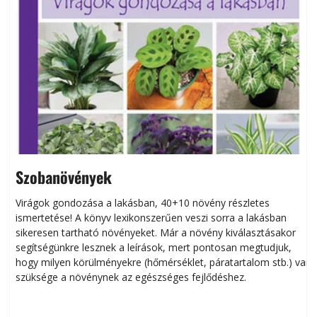
Szobanövények
Virágok gondozása a lakásban, 40+10 növény részletes
ismertetése! A könyv lexikonszerűen veszi sorra a lakásban
s
sikeresen tart­ha­tó növényeket. Már a növény kiválasztásakor
h
segítségünkre lesznek a leírások, mert pontosan megtudjuk,
k
hogy milyen körülményekre (hőmérséklet, páratartalom stb.) van
szüksége a növénynek az egészséges fejlődéshez.
t