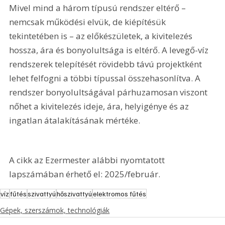
Mivel mind a három típusú rendszer eltérő – 
nemcsak működési elvük, de kiépítésük 
tekintetében is – az előkészületek, a kivitelezés 
hossza, ára és bonyolultsága is eltérő. A levegő-víz 
rendszerek telepítését rövidebb távú projektként 
lehet felfogni a többi típussal összehasonlítva. A 
rendszer bonyolultságával párhuzamosan viszont 
nőhet a kivitelezés ideje, ára, helyigénye és az 
ingatlan átalakításának mértéke.
A cikk az Ezermester alábbi nyomtatott 
lapszámában érhető el: 2025/február.
víz
fűtés
szivattyú
hőszivattyú
elektromos fűtés
Gépek, szerszámok, technológiák