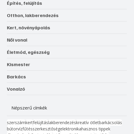
Építés, felújítás
Otthon, lakberendezés
Kert, növényápolás
Női vonal
Életmód, egészség
Kismester
Barkács
Vonalzó
Népszerű címkék
szerszám
kert
felújítás
lakberendezés
kreatív ötlet
barkácsolás
bútor
víz
fűtés
szerkesztőség
elektronika
hasznos tippek