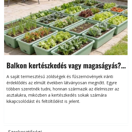
Balkon kertészkedés vagy magaságyás?
Helytakarékos kertészkedés
A saját termesztésű zöldségek és fűszernövények iránti
érdeklődés az elmúlt években látványosan megnőtt. Egyre
többen szeretnék tudni, honnan származik az élelmiszer az
l
asztalukra, miközben a kertészkedés sokak számára
kikapcsolódást és feltöltődést is jelent.
é
d