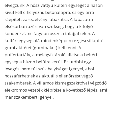
elvégzünk. A hőszivattyú kültéri egységét a házon 
kívül kell elhelyezni, betonalapra, és egy arra 
ráépített zártszelvény lábazatra. A lábazatra 
elsősorban azért van szükség, hogy a kifolyó 
kondenzvíz ne fagyjon össze a talajjal télen. A 
kültéri egység alá mindenképpen rezgéscsillapító 
gumi alátétet (gumibakot) kell tenni. A 
puffertartály, a melegvíztároló, illetve a beltéri 
egység a házon belülre kerül. Ez utóbbi egy 
levegős, nem túl szűk helyiséget igényel, ahol 
hozzáférhetnek az aktuális ellenőrzést végző 
szakemberek. A villamos kismegszakítóval végződő 
elektromos vezeték kiépítése a következő lépés, ami 
már szakembert igényel.