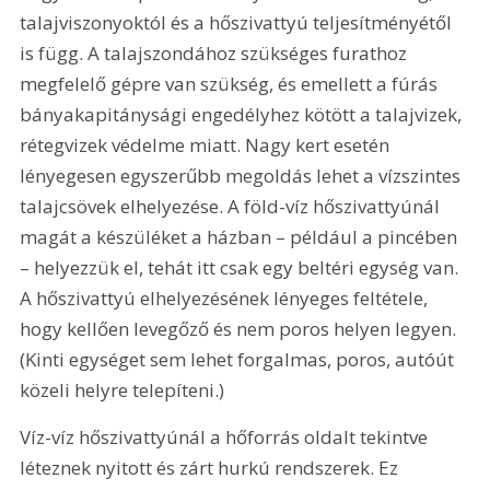
talajviszonyoktól és a hőszivattyú teljesítményétől 
is függ. A talajszondához szükséges furathoz 
megfelelő gépre van szükség, és emellett a fúrás 
bányakapitánysági engedélyhez kötött a talajvizek, 
rétegvizek védelme miatt. Nagy kert esetén 
lényegesen egyszerűbb megoldás lehet a vízszintes 
talajcsövek elhelyezése. A föld-víz hőszivattyúnál 
magát a készüléket a házban – például a pincében 
– helyezzük el, tehát itt csak egy beltéri egység van. 
A hőszivattyú elhelyezésének lényeges feltétele, 
hogy kellően levegőző és nem poros helyen legyen. 
(Kinti egységet sem lehet forgalmas, poros, autóút 
közeli helyre telepíteni.)
Víz-víz hőszivattyúnál a hőforrás oldalt tekintve 
léteznek nyitott és zárt hurkú rendszerek. Ez 