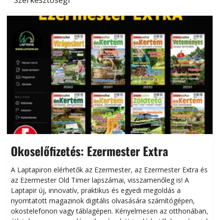
Szerkesztőségi
Okoselőfizetés: Ezermester Extra
A Laptapiron elérhetők az Ezermester, az Ezermester Extra és
az Ezermester Old Timer lapszámai, visszamenőleg is! A
Laptapir új, innovatív, praktikus és egyedi megoldás a
L
nyomtatott magazinok digitális olvasására számítógépen,
okostelefonon vagy táblagépen. Kényelmesen az otthonában,