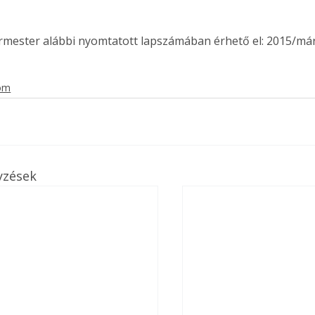
ermester alábbi nyomtatott lapszámában érhető el: 2015/már
lom
yzések