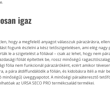
e.
nosan igaz
len, hogy a megfelelő anyagot válasszuk párazárásra, elle
ást fogunk észlelni a kész tetőszigetelésen, ami elég nagy 
ták le a szigetelést a fóliával – csak az lehet, hogy nem pár
zdasági fóliát építettek be, rossz minőségű ragasztószalagg
i fólia nem funkcionál párazáróként, ezért amikor tévesen
a, a pára átdiffundálódik a fólián, és kidobásra ítéli a már be
ó minőségű) üveggyapotot. A minőségi páraáteresztő tetőfó
nlhatóak az URSA SECO PRO termékcsalád termékei.