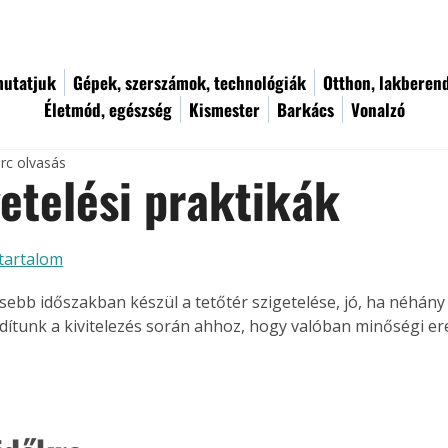
utatjuk
Gépek, szerszámok, technológiák
Otthon, lakberen
Életmód, egészség
Kismester
Barkács
Vonalzó
rc olvasás
etelési praktikák
tartalom
ebb időszakban készül a tetőtér szigetelése, jó, ha néhány
rdítunk a kivitelezés során ahhoz, hogy valóban minőségi e