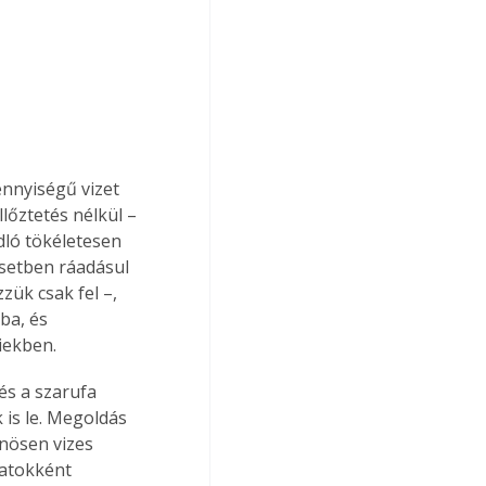
ennyiségű vizet 
lőztetés nélkül – 
dló tökéletesen 
esetben ráadásul 
ük csak fel –, 
ba, és 
iekben.
és a szarufa 
 is le. Megoldás 
önösen vizes 
matokként 