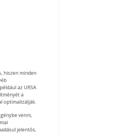
s, hiszen minden 
yéb 
például az URSA 
ítményét a 
 optimalizálják.
igénybe venni, 
kmai 
dásul jelentős, 