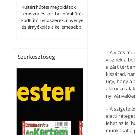
kellemesebbé a
Kültéri hűtési megoldások
teraszt és a kertet?
teraszra és kertbe: párahűtők,
ködhűtő rendszerek, növények
és árnyékolás a kellemesebb
nyári mikroklímáért. A kültéri
hűtés kérdése az utóbbi
években egyre nagyobb
– A vizes mun
jelentőséget kapott, ahogy a
Szerkesztőségi
visznek a be
nyári hőhullámok gyakoribbá és
intenzívebbé váltak. Míg
a zárt térbe
korábban elsősorban a beltéri
kiszárad, ha
klímaberendezések jelentették
úgy, hogy a 
a megoldást a meleg ellen, ma
akkor a fala
már egyre többen keresnek
nyilvánvalóa
olyan kültéri hűtési
lehetőségeket is, amelyek a
– A szigetelé
teraszok, erkélyek, kertek vagy
alatti rétege
vendégl
lehet az is, 
munkákat a p