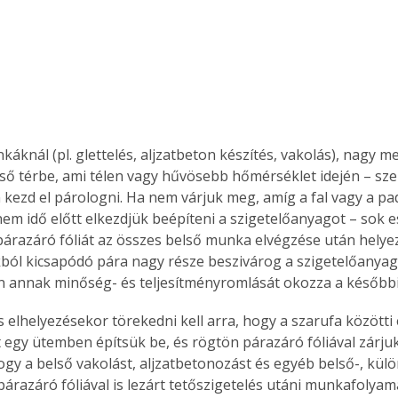
káknál (pl. glettelés, aljzatbeton készítés, vakolás), nagy m
lső térbe, ami télen vagy hűvösebb hőmérséklet idején – szel
n kezd el párologni. Ha nem várjuk meg, amíg a fal vagy a pa
nem idő előtt elkezdjük beépíteni a szigetelőanyagot – sok 
párazáró fóliát az összes belső munka elvégzése után helyezz
kból kicsapódó pára nagy része beszivárog a szigetelőanyag
n annak minőség- és teljesítményromlását okozza a később
s elhelyezésekor törekedni kell arra, hogy a szarufa közötti 
t egy ütemben építsük be, és rögtön párazáró fóliával zárjuk
hogy a belső vakolást, aljzatbetonozást és egyéb belső-, kül
árazáró fóliával is lezárt tetőszigetelés utáni munkafolya