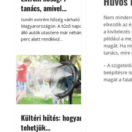
Hűvös 
tanács, amivel
megóvhatjuk
Nem minden é
Ismét extrém hőség várható
elkezdik az é
autónkat a nyári
Magyarországon. A tűző napon
a kivitelezé
álló autók utastere már néhány
károktól
például a me
perc alatt rendkívül
felmelegszik, és rövid időn belül
magát. Ha m
akár a 60-70 °C-ot is
tanács, mire 
megközelítheti. Ez nemcsak a
beszállást teszi kellemetlenné,
– A szigetelő
hanem az autó állapotára és a
beépítésre is
benne hagyott tárgyakra is
magát a falak
káros hatással lehet. Néhány
egyszerű óvintézkedéssel
azonban jelentősen
csökkenthetjük a hőség káros
hatásait.
Kültéri hűtés: hogyan
tehetjük