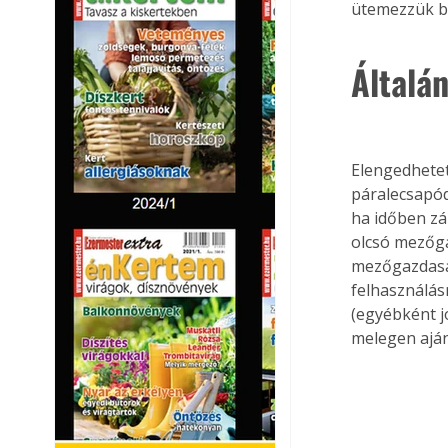
ütemezzük b
Általá
Elengedhetet
páralecsapód
ha időben zár
olcsó mezőga
mezőgazdaság
felhasználásr
(egyébként j
melegen ajá