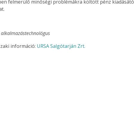
en felmerülő minőségi problémákra költött pénz kiadásátó
. A
t.
megoldás,
 alkalmazástechnológus
aki információ: 
URSA Salgótarján Zrt.