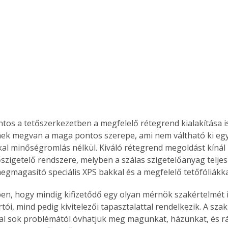
Együtt jobban megéri!
Bővebb információ itt!
k az
Együtt jobban megéri! A
mester
könyvek tetszőleges
er Old
párosítással kedvezményes
áron, 0 Ft postaköltséggel
ptapir új,
megrendelhetők!
ntos a tetőszerkezetben a megfelelő rétegrend kialakítása i
és egyedi
ek megvan a maga pontos szerepe, ami nem váltható ki eg
tt
l minőségromlás nélkül. Kiváló rétegrend megoldást kínál 
lvasására
szigetelő rendszere, melyben a szálas szigetelőanyag teljes
elefonon
nyelmesen
egmagasító speciális XPS bakkal és a megfelelő tetőfóliákkal
ben vagy
en, hogy mindig kifizetődő egy olyan mérnök szakértelmét 
t is
. Bárhol,
tói, mind pedig kivitelezői tapasztalattal rendelkezik. A sza
ön élve
al sok problémától óvhatjuk meg magunkat, házunkat, és ráa
ashatók az