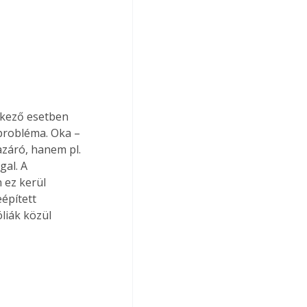
nkező esetben 
probléma. Oka – 
azáró, hanem pl. 
al. A 
 ez kerül 
épített 
liák közül 