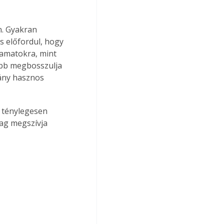
. Gyakran 
s előfordul, hogy 
yamatokra, mint 
őbb megbosszulja 
ány hasznos 
z ténylegesen 
yag megszívja 