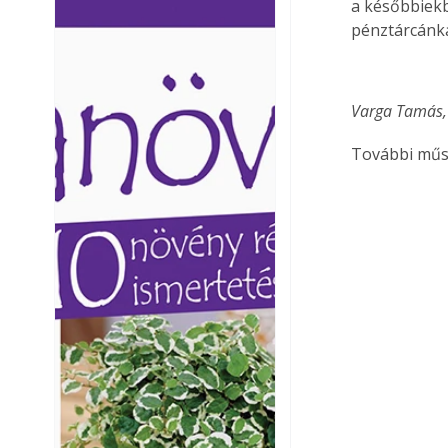
a későbbiekb
Ezermester lapszámai. A
Ezermester lapszámai
pénztárcánka
Laptapir kényelmes megoldás,
Laptapir kényelmes 
mert: – t
mert: – t
Varga Tamás,
További műsz