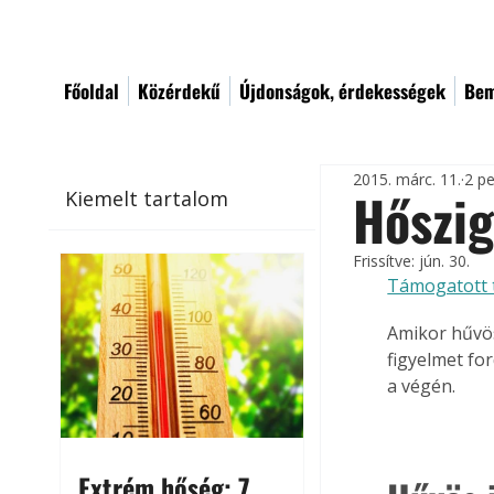
Főoldal
Közérdekű
Újdonságok, érdekességek
Bem
2015. márc. 11.
2 pe
Hőszig
Kiemelt tartalom
Frissítve:
jún. 30.
Támogatott 
Amikor hűvös
figyelmet fo
a végén.
Extrém hőség: 7