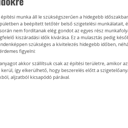
időkre
pítési munka áll le szükségszerűen a hidegebb időszakban
pületben a beépített tetőtér belső szigetelési munkálatait, é
s során nem fordítanak elég gondot az egyes rész munkafol
gfelelő kiszáradási idők kivárása. Ez a mulasztás pedig kés
indenképpen szükséges a kivitelezés hidegebb időben, néh
érdemes figyelni:
anyagot akkor szállítsuk csak az építési területre, amikor a
 kerül, így elkerülhető, hogy beszerelés előtt a szigetelőan
ból, aljzatból kicsapódó párával. 