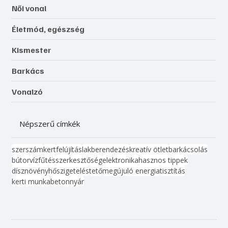
Női vonal
Életmód, egészség
Kismester
Barkács
Vonalzó
Népszerű címkék
szerszám
kert
felújítás
lakberendezés
kreatív ötlet
barkácsolás
bútor
víz
fűtés
szerkesztőség
elektronika
hasznos tippek
dísznövény
hőszigetelés
tető
megújuló energia
tisztítás
kerti munka
beton
nyár