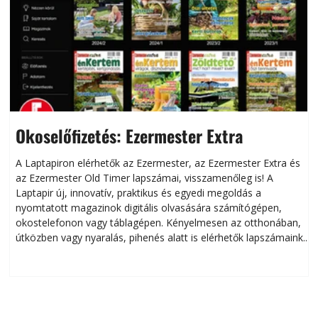
Okoselőfizetés: Ezermester Extra
A Laptapiron elérhetők az Ezermester, az Ezermester Extra és
az Ezermester Old Timer lapszámai, visszamenőleg is! A
Laptapir új, innovatív, praktikus és egyedi megoldás a
L
nyomtatott magazinok digitális olvasására számítógépen,
okostelefonon vagy táblagépen. Kényelmesen az otthonában,
útközben vagy nyaralás, pihenés alatt is elérhetők lapszámaink.
ú
Bárhol, bármikor, akár külföldön élve vagy dolgozva is
B
olvashatók az Ezermester lapszámai. A Laptapir kényelmes
megoldás, mert: – t