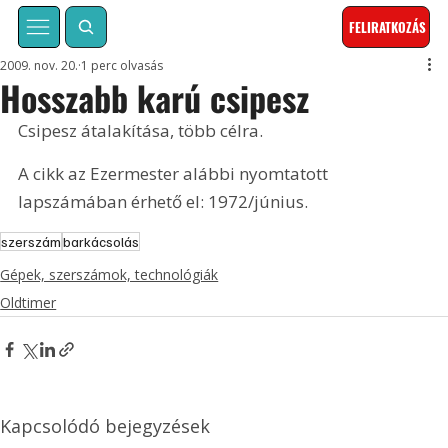
FELIRATKOZÁS
2009. nov. 20.
1 perc olvasás
Hosszabb karú csipesz
Csipesz átalakítása, több célra. 
A cikk az Ezermester alábbi nyomtatott 
lapszámában érhető el: 1972/június.
szerszám
barkácsolás
Gépek, szerszámok, technológiák
Oldtimer
Kapcsolódó bejegyzések