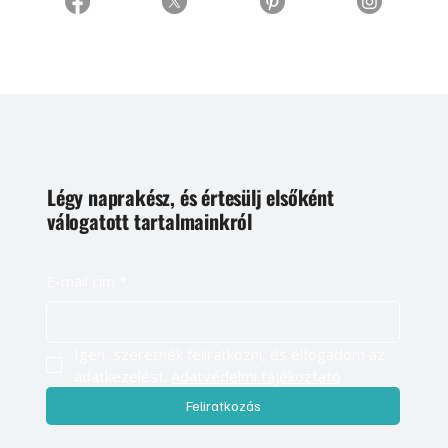
Légy naprakész, és értesülj elsőként
válogatott tartalmainkról
E-mail cím
*
Igen, szeretnék feliratkozni, és elfogadom az 
adatkezelést. 
Adatvédelmi tájékoztató
Feliratkozás