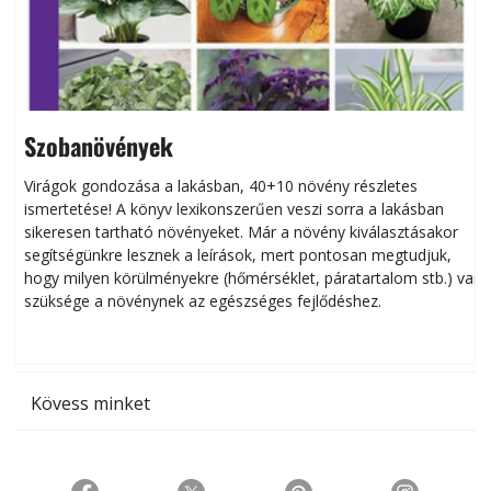
Szobanövények
Virágok gondozása a lakásban, 40+10 növény részletes
ismertetése! A könyv lexikonszerűen veszi sorra a lakásban
s
sikeresen tart­ha­tó növényeket. Már a növény kiválasztásakor
h
segítségünkre lesznek a leírások, mert pontosan megtudjuk,
k
hogy milyen körülményekre (hőmérséklet, páratartalom stb.) van
szüksége a növénynek az egészséges fejlődéshez.
t
Kövess minket