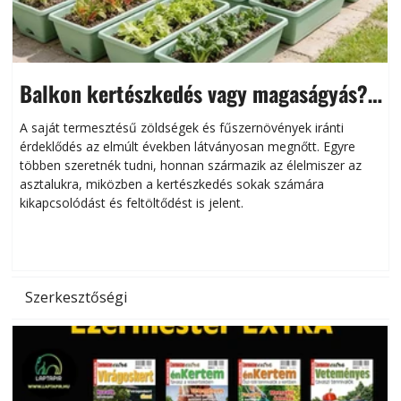
Balkon kertészkedés vagy magaságyás?
Helytakarékos kertészkedés
A saját termesztésű zöldségek és fűszernövények iránti
érdeklődés az elmúlt években látványosan megnőtt. Egyre
többen szeretnék tudni, honnan származik az élelmiszer az
l
asztalukra, miközben a kertészkedés sokak számára
kikapcsolódást és feltöltődést is jelent.
é
d
Szerkesztőségi