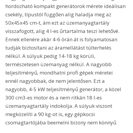
hordozható kompakt generátorok mérete ideálisan 
csekély, típustól függően alig haladja meg az 
50x45x45 cm-t, ám ezt az üzemanyagtartály 
visszafogott, alig 4 l-es űrtartalma teszi lehetővé. 
Ennek ellenére akár 4-6 órán át is folyamatosan 
tudják biztosítani az áramellátást túlterhelés 
nélkül. A súlyuk pedig 14-18 kg körüli, 
természetesen üzemanyag nélkül. A nagyobb 
teljesítményű, mondhatni profi gépek méretei 
ennél nagyobbak, de nem jelentősen. Ezt a 
nagyobb, 4-5 kW teljesítményű generátor, a közel 
300 cm3-es motor és a nem ritkán 18 l-es 
üzemanyagtartály indokolja. A súlyuk viszont 
megközelíti a 90 kg-ot is, egy gépkocsi 
csomagtartójába beemelni bizony nem könnyű.