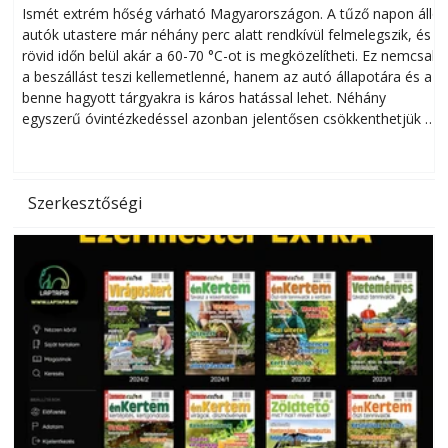
megóvhatjuk autónkat a nyári károktól
Ismét extrém hőség várható Magyarországon. A tűző napon álló
autók utastere már néhány perc alatt rendkívül felmelegszik, és
rövid időn belül akár a 60-70 °C-ot is megközelítheti. Ez nemcsak
n
a beszállást teszi kellemetlenné, hanem az autó állapotára és a
benne hagyott tárgyakra is káros hatással lehet. Néhány
egyszerű óvintézkedéssel azonban jelentősen csökkenthetjük a
hőség káros hatásait.
l
Szerkesztőségi