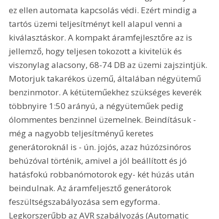
ez ellen automata kapcsolás védi. Ezért mindig a 
tartós üzemi teljesítményt kell alapul venni a 
kiválasztáskor. A kompakt áramfejlesztőre az is 
jellemző, hogy teljesen tokozott a kivitelük és 
viszonylag alacsony, 68-74 DB az üzemi zajszintjük. 
Motorjuk takarékos üzemű, általában négyütemű 
benzinmotor. A kétüteműekhez szükséges keverék 
többnyire 1:50 arányú, a négyüteműek pedig 
ólommentes benzinnel üzemelnek. Beindításuk - 
még a nagyobb teljesítményű keretes 
generátoroknál is - ún. jojós, azaz húzózsinóros 
behúzóval történik, amivel a jól beállított és jó 
hatásfokú robbanómotorok egy- két húzás után 
beindulnak. Az áramfeljesztő generátorok 
feszültségszabályozása sem egyforma. 
Legkorszerűbb az AVR szabályozás (Automatic 