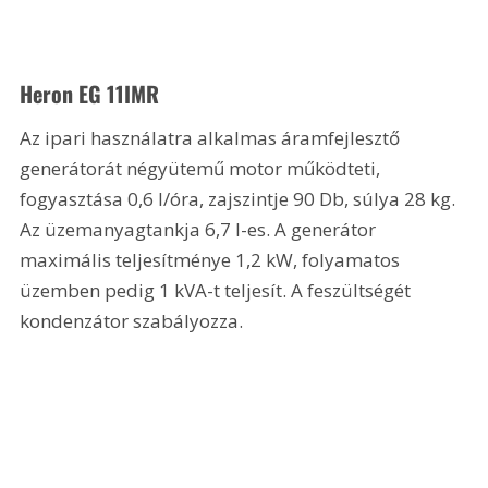
Heron EG 11IMR
Az ipari használatra alkalmas áramfejlesztő 
generátorát négyütemű motor működteti, 
fogyasztása 0,6 l/óra, zajszintje 90 Db, súlya 28 kg. 
Az üzemanyagtankja 6,7 l-es. A generátor 
maximális teljesítménye 1,2 kW, folyamatos 
üzemben pedig 1 kVA-t teljesít. A feszültségét 
kondenzátor szabályozza.