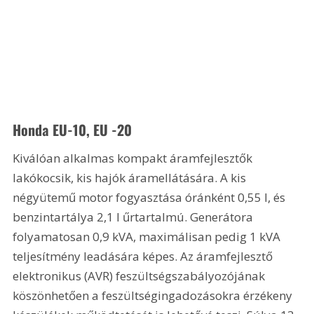
Honda EU-10, EU -20
Kiválóan alkalmas kompakt áramfejlesztők 
lakókocsik, kis hajók áramellátására. A kis 
négyütemű motor fogyasztása óránként 0,55 l, és 
benzintartálya 2,1 l űrtartalmú. Generátora 
folyamatosan 0,9 kVA, maximálisan pedig 1 kVA 
teljesítmény leadására képes. Az áramfejlesztő 
elektronikus (AVR) feszültségszabályozójának 
köszönhetően a feszültségingadozásokra érzékeny 