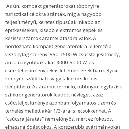
 Az ún. kompakt generátorokat többnyire 
turisztikai célokra szánták, míg a nagyobb 
teljesítményű, keretes típusúak inkább az 
építkezéseken, kisebb elektromos gépek és 
kéziszerszámok áramellátására valók. A 
hordozható kompakt generátorokra jellemző a 
viszonylag szerény, 950-1500 W csúcsteljesítmény, 
ám a nagyobbak akár 3000-5000 W-os 
csúcsteljesítményűek is lehetnek. Ezek bármelyike 
könnyen szállítható vagy lakókocsikba is 
beépíthető. Az áramot termelő, többnyire egyfázisú 
szinkrongenerátorok leadott névleges, azaz 
csúcsteljesítménye azonban folyamatos üzem és 
terhelés mellett akár 1/3-ára is lecsökkenhet. A 
"csúcsra járatás" nem előnyös, mert ez fokozott 
elhasználódást okoz. A korszerűbb gyártmányokat 