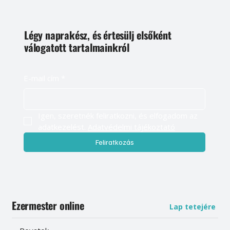
Légy naprakész, és értesülj elsőként
válogatott tartalmainkról
E-mail cím
*
Igen, szeretnék feliratkozni, és elfogadom az 
adatkezelést. 
Adatvédelmi tájékoztató
Feliratkozás
Ezermester online
Lap tetejére