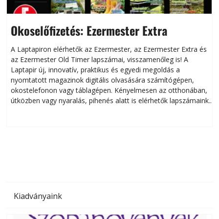
Okoselőfizetés: Ezermester Extra
A Laptapiron elérhetők az Ezermester, az Ezermester Extra és
az Ezermester Old Timer lapszámai, visszamenőleg is! A
Laptapir új, innovatív, praktikus és egyedi megoldás a
L
nyomtatott magazinok digitális olvasására számítógépen,
okostelefonon vagy táblagépen. Kényelmesen az otthonában,
útközben vagy nyaralás, pihenés alatt is elérhetők lapszámaink.
ú
Bárhol, bármikor, akár külföldön élve vagy dolgozva is
B
olvashatók az Ezermester lapszámai. A Laptapir kényelmes
megoldás, mert: – t
Kiadványaink