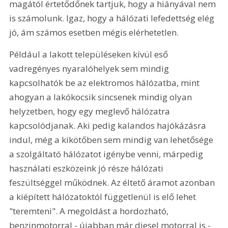
magától értetődőnek tartjuk, hogy a hiányával nem 
is számolunk. Igaz, hogy a hálózati lefedettség elég 
jó, ám számos esetben mégis elérhetetlen.
Például a lakott településeken kívül eső 
vadregényes nyaralóhelyek sem mindig 
kapcsolhatók be az elektromos hálózatba, mint 
ahogyan a lakókocsik sincsenek mindig olyan 
helyzetben, hogy egy meglevő hálózatra 
kapcsolódjanak. Aki pedig kalandos hajókázásra 
indul, még a kikötőben sem mindig van lehetősége 
a szolgáltató hálózatot igénybe venni, márpedig 
használati eszközeink jó része hálózati 
feszültséggel működnek. Az éltető áramot azonban 
a kiépített hálózatoktól függetlenül is elő lehet 
"teremteni". A megoldást a hordozható, 
benzinmotorral - újabban már diesel motorral is - 