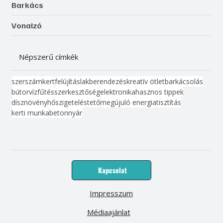
Barkács
Vonalzó
Népszerű címkék
szerszám
kert
felújítás
lakberendezés
kreatív ötlet
barkácsolás
bútor
víz
fűtés
szerkesztőség
elektronika
hasznos tippek
dísznövény
hőszigetelés
tető
megújuló energia
tisztítás
kerti munka
beton
nyár
Kapcsolat
Impresszum
Médiaajánlat