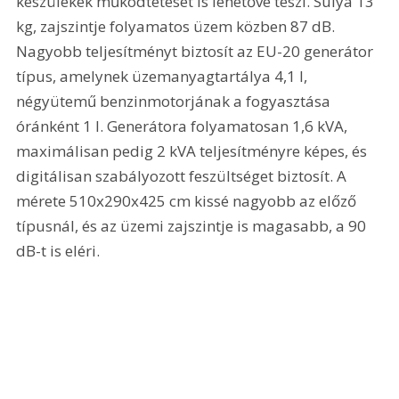
készülékek működtetését is lehetővé teszi. Súlya 13 
kg, zajszintje folyamatos üzem közben 87 dB. 
Nagyobb teljesítményt biztosít az EU-20 generátor 
típus, amelynek üzemanyagtartálya 4,1 l, 
négyütemű benzinmotorjának a fogyasztása 
óránként 1 l. Generátora folyamatosan 1,6 kVA, 
maximálisan pedig 2 kVA teljesítményre képes, és 
digitálisan szabályozott feszültséget biztosít. A 
mérete 510x290x425 cm kissé nagyobb az előző 
típusnál, és az üzemi zajszintje is magasabb, a 90 
dB-t is eléri.