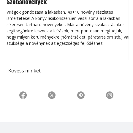
Szobanövények
Virágok gondozása a lakásban, 40+10 növény részletes
ismertetése! A könyv lexikonszerűen veszi sorra a lakásban
s
sikeresen tart­ha­tó növényeket. Már a növény kiválasztásakor
h
segítségünkre lesznek a leírások, mert pontosan megtudjuk,
k
hogy milyen körülményekre (hőmérséklet, páratartalom stb.) van
szüksége a növénynek az egészséges fejlődéshez.
t
Kövess minket