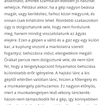
átváltható, aminek számtalan esetben jó hasznát 
vehetjük. Például akkor, ha a gép nagyon beássa 
magát, vagy kerítéshez, falhoz közel megyünk, és 
onnan csak kihátrálni lehet. Rövidebb szakaszokon 
úgy is dolgozhatunk vele, hogy nem fordulunk 
meg, hanem mindig visszatolatunk az ágyás 
elejére. Ezen a gépen a váltó és a gáz egy-egy külön 
kar, a kuplung viszont a markolatra szerelt 
fogantyú; behúzásra indul, elengedésre megáll. 
Órákat persze nem dolgoztunk vele, de nem tűnt 
fel, hogy a tengelykapcsoló folyamatos behúzása 
különösebb erőt igényelne. A hajtási lánc a kis 
géptől eltérően valóban lánc, hiszen a főtengely és 
a munkatengely párhuzamos. Ez nagyon előnyös, 
mert a munkatengelyen lévő vékony lánckerék-
házon nem támaszkodik fel a gép, így könnyebben 