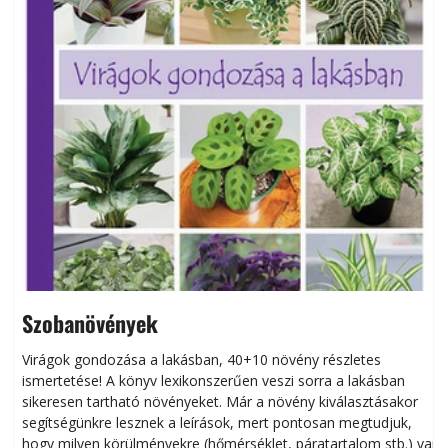
Szobanövények
Virágok gondozása a lakásban, 40+10 növény részletes
ismertetése! A könyv lexikonszerűen veszi sorra a lakásban
s
sikeresen tart­ha­tó növényeket. Már a növény kiválasztásakor
h
segítségünkre lesznek a leírások, mert pontosan megtudjuk,
k
hogy milyen körülményekre (hőmérséklet, páratartalom stb.) van