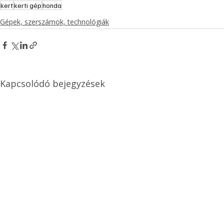
kert
kerti gép
honda
Gépek, szerszámok, technológiák
Kapcsolódó bejegyzések