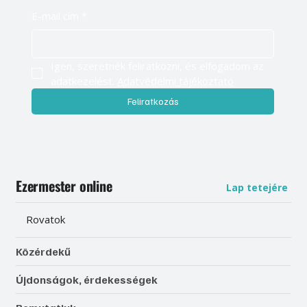
E-mail cím
*
Igen, szeretnék feliratkozni, és elfogadom az 
adatkezelést. 
Adatvédelmi tájékoztató
Feliratkozás
Ezermester online
Lap tetejére
Rovatok
Közérdekű
Újdonságok, érdekességek