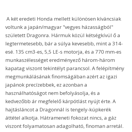
 A két eredeti Honda mellett különösen kíváncsiak 
voltunk a japán/magyar "vegyes házasságból" 
született Dragonra. Hármuk közül kétségkívül ő a 
legtermetesebb, bár a súlya kevesebb, mint a 314-
esé. 135 cm3-es, 5,5 LE-s motorja, és a 770 mm-es 
munkaszélességet eredményező három-három 
kapatag viszont tekintélyt parancsol. A felépítmény 
megmunkálásának finomságában azért az igazi 
japánok precízebbek, ez azonban a 
használhatóságot nem befolyásolja, és a 
kedvezőbb ár megfelelő kárpótlást nyújt érte. A 
hajtásláncot a Dragonnál is tengely-kúpkerék 
áttétel alkotja. Hátrameneti fokozat nincs, a gáz 
viszont folyamatosan adagolható, finoman arretál. 