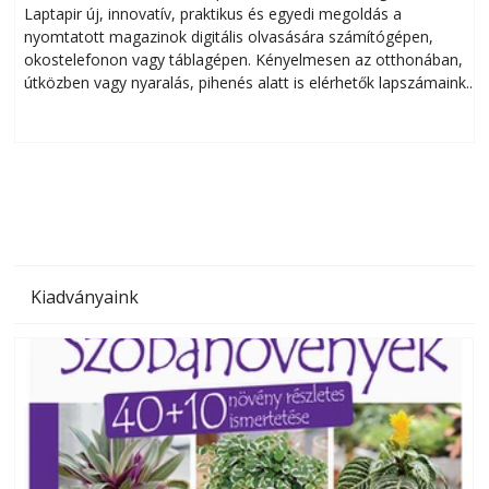
Laptapir új, innovatív, praktikus és egyedi megoldás a
L
nyomtatott magazinok digitális olvasására számítógépen,
okostelefonon vagy táblagépen. Kényelmesen az otthonában,
útközben vagy nyaralás, pihenés alatt is elérhetők lapszámaink.
ú
Bárhol, bármikor, akár külföldön élve vagy dolgozva is
B
olvashatók az Ezermester lapszámai. A Laptapir kényelmes
megoldás, mert: – t
Kiadványaink