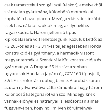
csak támasztékul szolgál szállításkor), amelyekből 
számtalan gyártmány, különböző motorokkal 
kapható a hazai piacon. Mezőgazdászaink inkább 
ezek használatát szokták meg, az ilyenekhez 
ragaszkodnak. Három jellemző típus 
kipróbálására volt lehetőségünk. Közülük kettő; az 
FG 205-ös és az FG 314-es teljes egészében Honda 
konstrukció és gyártmány, a harmadik viszont 
magyar termék, a Szentkirály Kft. konstrukciója és 
gyártmánya. A Dragon 55 H szíve azonban 
ugyancsak Honda: a japán cég GCV 160 típusjelű, 
5,5 LE-s erőforrása dobog benne. A próbák során 
azután nyilvánvalóvá vált számunkra, hogy három 
különböző kategóriáról van szó. Mindegyiknek 
vannak előnyei és hátrányai is, elsősorban annak 
függvényében, hogy hol, milyen körülmények 