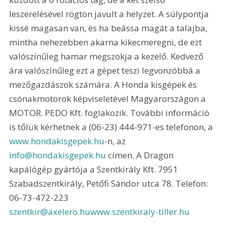
leszerelésével rögtön javult a helyzet. A súlypontja 
kissé magasan van, és ha beássa magát a talajba, 
mintha nehezebben akarna kikecmeregni, de ezt 
valószínűleg hamar megszokja a kezelő. Kedvező 
ára valószínűleg ezt a gépet teszi legvonzóbbá a 
mezőgazdászok számára. A Honda kisgépek és 
csónakmotorok képviseletével Magyarországon a 
MOTOR. PEDO Kft. foglakozik. További információ 
is tőlük kérhetnek a (06-23) 444-971-es telefonon, a 
www.hondakisgepek.hu
-n, az 
info@hondakisgepek.hu
 címen. A Dragon 
kapálógép gyártója a Szentkirály Kft. 7951 
Szabadszentkirály, Petőfi Sándor utca 78. Telefon: 
06-73-472-223 
szentkir@axelero.hu
www.szentkiraly-tiller.hu