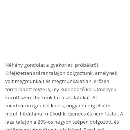
Néhány gondolat a gyakorlati próbákról. 
Kifejezetten száraz talajon dolgoztunk, amelynek 
volt megmunkált és megmunkálatlan, erősen 
tömörödött része is, így különböző körülmények 
között szerezhettünk tapasztalatokat. Az 
mindhárom gépnél közös, hogy mindig elsőre 
indul, hibátlanul működik, csendes és nem füstöl. A 
laza talajon a 205-ös nagyon szépen dolgozott, és 
különösen könnyű volt vele bánni. Ezzel kell 