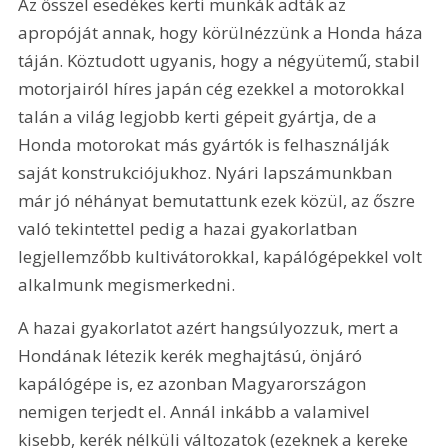
Az ősszel esedékes kerti munkák adták az 
apropóját annak, hogy körülnézzünk a Honda háza 
táján. Köztudott ugyanis, hogy a négyütemű, stabil 
motorjairól híres japán cég ezekkel a motorokkal 
talán a világ legjobb kerti gépeit gyártja, de a 
Honda motorokat más gyártók is felhasználják 
saját konstrukciójukhoz. Nyári lapszámunkban 
már jó néhányat bemutattunk ezek közül, az őszre 
való tekintettel pedig a hazai gyakorlatban 
legjellemzőbb kultivátorokkal, kapálógépekkel volt 
alkalmunk megismerkedni.
A hazai gyakorlatot azért hangsúlyozzuk, mert a 
Hondának létezik kerék meghajtású, önjáró 
kapálógépe is, ez azonban Magyarországon 
nemigen terjedt el. Annál inkább a valamivel 
kisebb, kerék nélküli változatok (ezeknek a kereke 