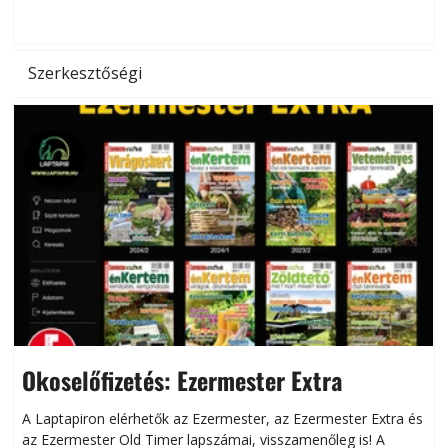
hőség káros hatásait.
l
Szerkesztőségi
Okoselőfizetés: Ezermester Extra
A Laptapiron elérhetők az Ezermester, az Ezermester Extra és
az Ezermester Old Timer lapszámai, visszamenőleg is! A