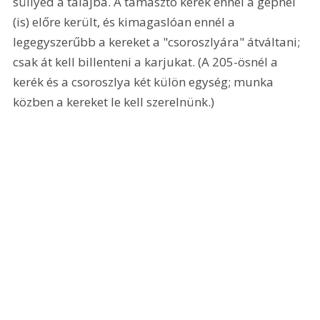
süllyed a talajba. A támasztó kerék ennél a gépnél 
(is) előre került, és kimagaslóan ennél a 
legegyszerűbb a kereket a "csoroszlyára" átváltani; 
csak át kell billenteni a karjukat. (A 205-ösnél a 
kerék és a csoroszlya két külön egység; munka 
közben a kereket le kell szerelnünk.)