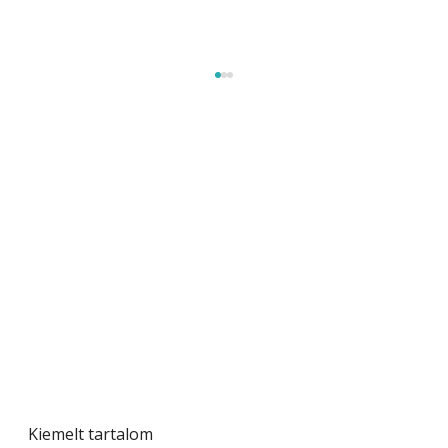
A varrógép és a varrás
Kiemelt tartalom