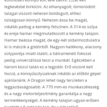
legkevésbé birkózni. Az elhanyagolt, tömörödött 
talajjal viszont nehezen boldogult, ehhez 
túlságosan könnyű. Nehezen ássa be magát, 
inkább pattog a kemény felszínen. A 314-es súlya 
és ereje hamar megmutatkozott a kemény talajon. 
Hamar beássa magát, de egy-két oldalmozdulatra 
ki is mászik a gödörből. Nagyon hatékony, alacsony 
súlypontja miatt stabil, a hátrameneti fokozat 
pedig univerzálissá teszi a munkát. Egészében a 
három közül talán ez a legjobb. Erő viszont kell 
hozzá, a könnyűsúlyúaknak inkább az előbbi gépet 
ajánlanánk. A Dragon lehet nagy területen a 
leggazdaságosabb. A 770 mm-es munkaszélesség 
és a nagy motorteljesítmény garantálja a nagy 
termelékenységet. A kemény talajon ugyan erősen 
küzdött a 6 rotációs tag, de a két szélső 