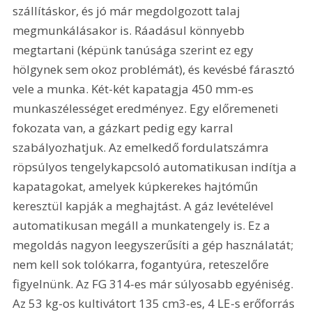
szállításkor, és jó már megdolgozott talaj 
megmunkálásakor is. Ráadásul könnyebb 
megtartani (képünk tanúsága szerint ez egy 
hölgynek sem okoz problémát), és kevésbé fárasztó 
vele a munka. Két-két kapatagja 450 mm-es 
munkaszélességet eredményez. Egy előremeneti 
fokozata van, a gázkart pedig egy karral 
szabályozhatjuk. Az emelkedő fordulatszámra 
röpsúlyos tengelykapcsoló automatikusan indítja a 
kapatagokat, amelyek kúpkerekes hajtóműn 
keresztül kapják a meghajtást. A gáz levételével 
automatikusan megáll a munkatengely is. Ez a 
megoldás nagyon leegyszerűsíti a gép használatát; 
nem kell sok tolókarra, fogantyúra, reteszelőre 
figyelnünk. Az FG 314-es már súlyosabb egyéniség. 
Az 53 kg-os kultivátort 135 cm3-es, 4 LE-s erőforrás 