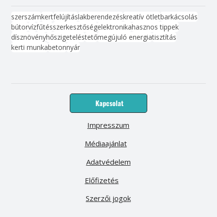
szerszám
kert
felújítás
lakberendezés
kreatív ötlet
barkácsolás
bútor
víz
fűtés
szerkesztőség
elektronika
hasznos tippek
dísznövény
hőszigetelés
tető
megújuló energia
tisztítás
kerti munka
beton
nyár
Kapcsolat
Impresszum
Médiaajánlat
Adatvédelem
Előfizetés
Szerzői jogok