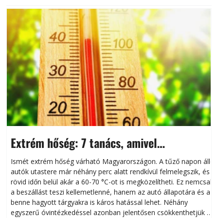
Extrém hőség: 7 tanács, amivel
megóvhatjuk autónkat a nyári károktól
Ismét extrém hőség várható Magyarországon. A tűző napon álló
autók utastere már néhány perc alatt rendkívül felmelegszik, és
rövid időn belül akár a 60-70 °C-ot is megközelítheti. Ez nemcsak
n
a beszállást teszi kellemetlenné, hanem az autó állapotára és a
benne hagyott tárgyakra is káros hatással lehet. Néhány
egyszerű óvintézkedéssel azonban jelentősen csökkenthetjük a