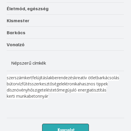
Életmód, egészség
Kismester
Barkács
Vonalzó
Népszerű címkék
szerszám
kert
felújítás
lakberendezés
kreatív ötlet
barkácsolás
bútor
víz
fűtés
szerkesztőség
elektronika
hasznos tippek
dísznövény
hőszigetelés
tető
megújuló energia
tisztítás
kerti munka
beton
nyár
Kapcsolat