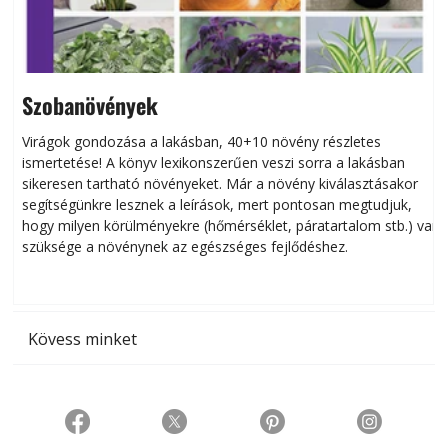
Szobanövények
Virágok gondozása a lakásban, 40+10 növény részletes
ismertetése! A könyv lexikonszerűen veszi sorra a lakásban
s
sikeresen tart­ha­tó növényeket. Már a növény kiválasztásakor
h
segítségünkre lesznek a leírások, mert pontosan megtudjuk,
k
hogy milyen körülményekre (hőmérséklet, páratartalom stb.) van
szüksége a növénynek az egészséges fejlődéshez.
t
Kövess minket