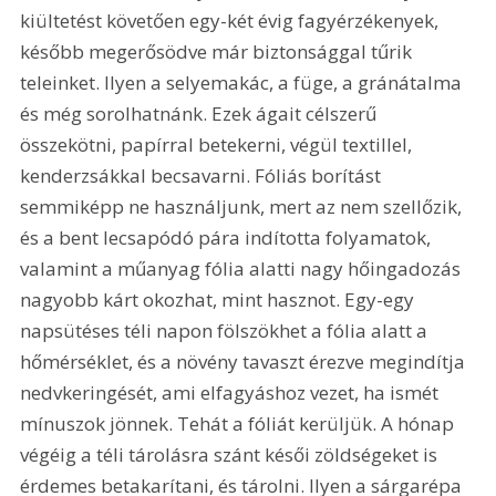
kiültetést követően egy-két évig fagyérzékenyek, 
később megerősödve már biztonsággal tűrik 
teleinket. Ilyen a selyemakác, a füge, a gránátalma 
és még sorolhatnánk. Ezek ágait célszerű 
összekötni, papírral betekerni, végül textillel, 
kenderzsákkal becsavarni. Fóliás borítást 
semmiképp ne használjunk, mert az nem szellőzik, 
és a bent lecsapódó pára indította folyamatok, 
valamint a műanyag fólia alatti nagy hőingadozás 
nagyobb kárt okozhat, mint hasznot. Egy-egy 
napsütéses téli napon fölszökhet a fólia alatt a 
hőmérséklet, és a növény tavaszt érezve megindítja 
nedvkeringését, ami elfagyáshoz vezet, ha ismét 
mínuszok jönnek. Tehát a fóliát kerüljük. A hónap 
végéig a téli tárolásra szánt késői zöldségeket is 
érdemes betakarítani, és tárolni. Ilyen a sárgarépa 