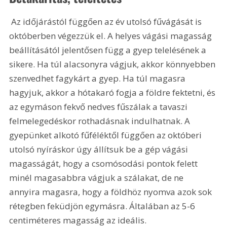
 Az időjárástól függően az év utolsó fűvágását is 
októberben végezzük el. A helyes vágási magasság 
beállításától jelentősen függ a gyep telelésének a 
sikere. Ha túl alacsonyra vágjuk, akkor könnyebben 
szenvedhet fagykárt a gyep. Ha túl magasra 
hagyjuk, akkor a hótakaró fogja a földre fektetni, és 
az egymáson fekvő nedves fűszálak a tavaszi 
felmelegedéskor rothadásnak indulhatnak. A 
gyepünket alkotó fűféléktől függően az októberi 
utolsó nyíráskor úgy állítsuk be a gép vágási 
magasságát, hogy a csomósodási pontok felett 
minél magasabbra vágjuk a szálakat, de ne 
annyira magasra, hogy a földhöz nyomva azok sok 
rétegben feküdjön egymásra. Általában az 5-6 
centiméteres magasság az ideális.