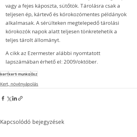
vagy a fejes káposzta, sütőtök. Tárolásra csak a 
teljesen ép, kártevő és kórokozómentes példányok 
alkalmasak. A sérülteken megtelepedő tárolási 
kórokozók napok alatt teljesen tönkretehetik a 
teljes tárolt állományt.
A cikk az Ezermester alábbi nyomtatott 
lapszámában érhető el: 2009/október.
kert
kerti munka
ősz
Kert, növényápolás
Kapcsolódó bejegyzések