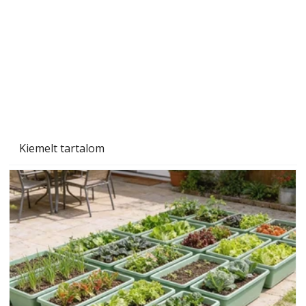
Szárazság a kertben – az aszály hatása a
növényekre és a védekezés lehetőségei
Kiemelt tartalom