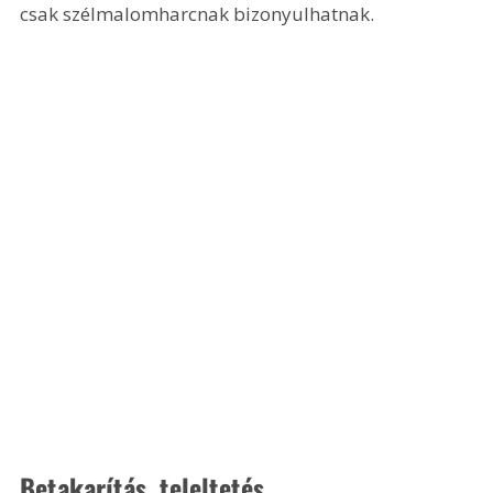
csak szélmalomharcnak bizonyulhatnak.
Betakarítás, teleltetés