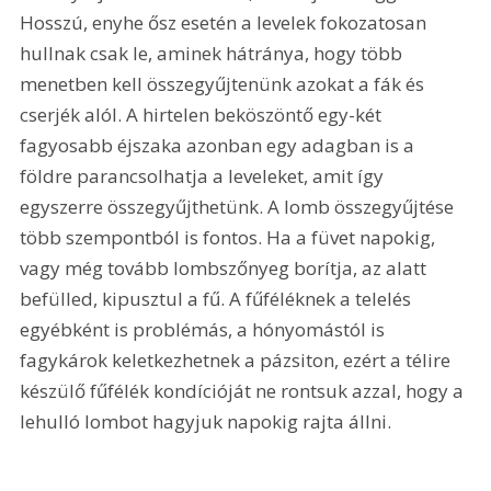
Hosszú, enyhe ősz esetén a levelek fokozatosan 
hullnak csak le, aminek hátránya, hogy több 
menetben kell összegyűjtenünk azokat a fák és 
cserjék alól. A hirtelen beköszöntő egy-két 
fagyosabb éjszaka azonban egy adagban is a 
földre parancsolhatja a leveleket, amit így 
egyszerre összegyűjthetünk. A lomb összegyűjtése 
több szempontból is fontos. Ha a füvet napokig, 
vagy még tovább lombszőnyeg borítja, az alatt 
befülled, kipusztul a fű. A fűféléknek a telelés 
egyébként is problémás, a hónyomástól is 
fagykárok keletkezhetnek a pázsiton, ezért a télire 
készülő fűfélék kondícióját ne rontsuk azzal, hogy a 
lehulló lombot hagyjuk napokig rajta állni.