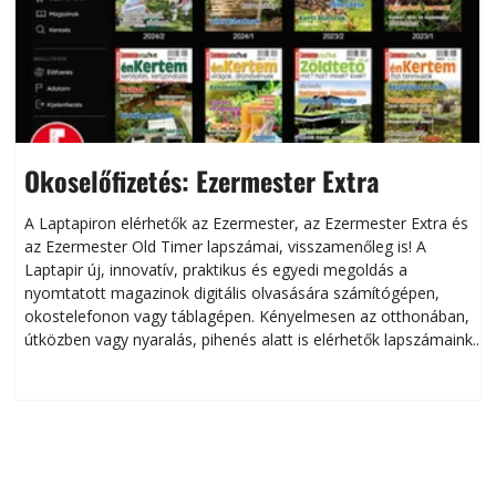
Okoselőfizetés: Ezermester Extra
A Laptapiron elérhetők az Ezermester, az Ezermester Extra és
az Ezermester Old Timer lapszámai, visszamenőleg is! A
Laptapir új, innovatív, praktikus és egyedi megoldás a
L
nyomtatott magazinok digitális olvasására számítógépen,
okostelefonon vagy táblagépen. Kényelmesen az otthonában,
útközben vagy nyaralás, pihenés alatt is elérhetők lapszámaink.
ú
Bárhol, bármikor, akár külföldön élve vagy dolgozva is
B
olvashatók az Ezermester lapszámai. A Laptapir kényelmes
megoldás, mert: – t