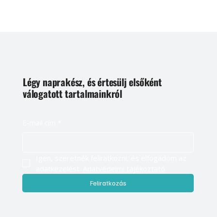
Légy naprakész, és értesülj elsőként
válogatott tartalmainkról
E-mail cím
*
Igen, szeretnék feliratkozni, és elfogadom az 
adatkezelést. 
Adatvédelmi tájékoztató
Feliratkozás