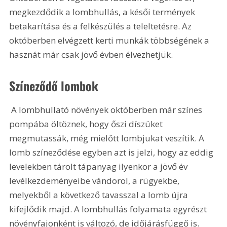
megkezdődik a lombhullás, a késői termények 
betakarítása és a felkészülés a teleltetésre. Az 
októberben elvégzett kerti munkák többségének a 
hasznát már csak jövő évben élvezhetjük.
Színeződő lombok
 A lombhullató növények októberben már színes 
pompába öltöznek, hogy őszi díszüket 
megmutassák, még mielőtt lombjukat veszítik. A 
lomb színeződése egyben azt is jelzi, hogy az eddig 
levelekben tárolt tápanyag ilyenkor a jövő év 
levélkezdeményeibe vándorol, a rügyekbe, 
melyekből a következő tavasszal a lomb újra 
kifejlődik majd. A lombhullás folyamata egyrészt 
növényfajonként is változó, de időjárásfüggő is. 