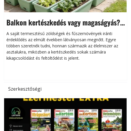
Balkon kertészkedés vagy magaságyás?
Helytakarékos kertészkedés
A saját termesztésű zöldségek és fűszernövények iránti
érdeklődés az elmúlt években látványosan megnőtt. Egyre
többen szeretnék tudni, honnan származik az élelmiszer az
l
asztalukra, miközben a kertészkedés sokak számára
kikapcsolódást és feltöltődést is jelent.
é
d
Szerkesztőségi