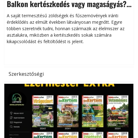
Balkon kertészkedés vagy magaságyás?
Helytakarékos kertészkedés
A saját termesztésű zöldségek és fűszernövények iránti
érdeklődés az elmúlt években látványosan megnőtt. Egyre
többen szeretnék tudni, honnan származik az élelmiszer az
l
asztalukra, miközben a kertészkedés sokak számára
kikapcsolódást és feltöltődést is jelent.
é
d
Szerkesztőségi