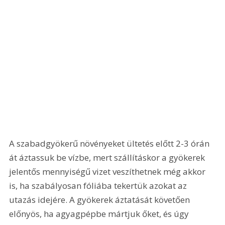
A szabadgyökerű növényeket ültetés előtt 2-3 órán 
át áztassuk be vízbe, mert szállításkor a gyökerek 
jelentős mennyiségű vizet veszíthetnek még akkor 
is, ha szabályosan fóliába tekertük azokat az 
utazás idejére. A gyökerek áztatását követően 
előnyös, ha agyagpépbe mártjuk őket, és úgy 