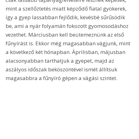
mint a szellőztetés miatt képződő fiatal gyökerek, 
így a gyep lassabban fejlődik, kevésbé sűrűsödik 
be, ami a nyár folyamán fokozott gyomosodáshoz 
vezethet. Márciusban kell beütemeznünk az első 
fűnyírást is. Ekkor még magasabban vágjunk, mint 
a következő két hónapban. Áprilisban, májusban 
alacsonyabban tarthatjuk a gyepet, majd az 
aszályos időszak beköszöntével ismét állítsuk 
magasabbra a fűnyíró gépen a vágási szintet.