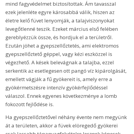
mind fagyvédelmet biztosítottak. Ám tavasszal 
ezek jelenléte egyre károsabbá válik, hiszen az 
életre kelő füvet lenyomják, a talajviszonyokat 
levegőtlenné teszik. Ezeket március első felében 
gereblyézzük össze, és hordjuk el a területről. 
Ezután jöhet a gyepszellőztetés, ami elektromos 
gyepszellőztető géppel, vagy kézi eszközzel is 
végezhető. A kések belevágnak a talajba, ezzel 
serkentik az esetlegesen ott pangó víz kipárolgását, 
emellett vágják a fű gyökereit is, amely erre a 
gyökérmetszésre intenzív gyökérfejlődéssel 
válaszol. Ennek egyenes következménye a lomb 
fokozott fejlődése is. 
Ha gyepszellőztetővel néhány évente nem megyünk 
át a területen, akkor a füvek elöregedő gyökerei 
csak lassabb tápanyagfelvételre lesznek képesek, 