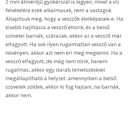
2 mm átmérőjű gyökérszál is legyen, mivel a víz 
felvételére ezek alkalmasak, nem a vastagok. 
Állapítsuk meg, hogy a vesszők életképesek-e. Ha 
kisebb hajlításra a vessző eltörik, és a belső 
szövetei barnák, szárazak, akkor az a vessző már 
elfagyott. Ha sok ilyen rugalmatlan vessző van a 
növényen, akkor azt nem éri meg megvenni. Ha a 
vessző elfagyott, de még nem törik, hanem 
rugalmas, akkor egy darab lemetszésével 
megállapítható a helyzet: amennyiben a belső 
szövetek zöldek, akkor ki fog hajtani, ha barnák, 
akkor nem. 