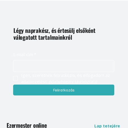
Légy naprakész, és értesülj elsőként
válogatott tartalmainkról
E-mail cím
*
Igen, szeretnék feliratkozni, és elfogadom az 
adatkezelést. 
Adatvédelmi tájékoztató
Feliratkozás
Ezermester online
Lap tetejére