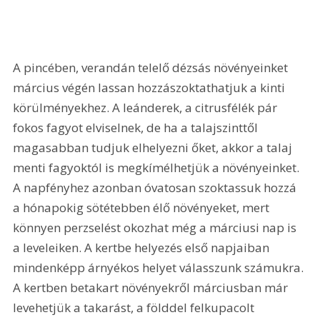
A pincében, verandán telelő dézsás növényeinket 
március végén lassan hozzászoktathatjuk a kinti 
körülményekhez. A leánderek, a citrusfélék pár 
fokos fagyot elviselnek, de ha a talajszinttől 
magasabban tudjuk elhelyezni őket, akkor a talaj 
menti fagyoktól is megkímélhetjük a növényeinket. 
A napfényhez azonban óvatosan szoktassuk hozzá 
a hónapokig sötétebben élő növényeket, mert 
könnyen perzselést okozhat még a márciusi nap is 
a leveleiken. A kertbe helyezés első napjaiban 
mindenképp árnyékos helyet válasszunk számukra. 
A kertben betakart növényekről márciusban már 
levehetjük a takarást, a földdel felkupacolt 