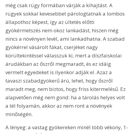
még csak rügy formában várják a kihajtást. A 
rügyek sokkal kevesebbet párologtatnak a lombos 
állapothoz képest, így az ültetés előtti 
gyökérmetszés nem okoz lankadást, hiszen még 
nincs a növényen levél, ami lankadhatna. A szabad 
gyökérrel vásárolt fákat, cserjéket nagy 
körültekintéssel válasszuk ki, mert a díszfaiskolai 
árudákban az őszről megmaradt, és ez idáig 
vermelt egyedeket is ilyenkor adják el. Azaz a 
tavaszi szabadgyökerű árú, lehet, hogy őszről 
maradt meg, nem biztos, hogy friss kitermelésű. Ez 
alapvetően még nem gond: ha a tárolás helyes volt 
a tél folyamán, akkor az nem ront a növények 
minőségén. 
A lényeg: a vastag gyökereken minél több vékony, 1-