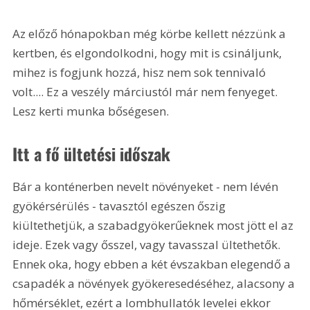
Az előző hónapokban még körbe kellett nézzünk a 
kertben, és elgondolkodni, hogy mit is csináljunk, 
mihez is fogjunk hozzá, hisz nem sok tennivaló 
volt.... Ez a veszély márciustól már nem fenyeget. 
Lesz kerti munka bőségesen.
Itt a fő ültetési időszak
Bár a konténerben nevelt növényeket - nem lévén 
gyökérsérülés - tavasztól egészen őszig 
kiültethetjük, a szabadgyökerűeknek most jött el az 
ideje. Ezek vagy ősszel, vagy tavasszal ültethetők. 
Ennek oka, hogy ebben a két évszakban elegendő a 
csapadék a növények gyökeresedéséhez, alacsony a 
hőmérséklet, ezért a lombhullatók levelei ekkor 