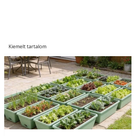
Szárazság a kertben – az aszály hatása a
növényekre és a védekezés lehetőségei
Kiemelt tartalom