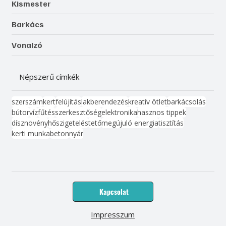
Kismester
Barkács
Vonalzó
Népszerű címkék
szerszám
kert
felújítás
lakberendezés
kreatív ötlet
barkácsolás
bútor
víz
fűtés
szerkesztőség
elektronika
hasznos tippek
dísznövény
hőszigetelés
tető
megújuló energia
tisztítás
kerti munka
beton
nyár
Kapcsolat
Impresszum