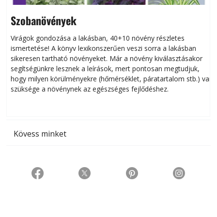
Szobanövények
Virágok gondozása a lakásban, 40+10 növény részletes
ismertetése! A könyv lexikonszerűen veszi sorra a lakásban
s
sikeresen tart­ha­tó növényeket. Már a növény kiválasztásakor
h
segítségünkre lesznek a leírások, mert pontosan megtudjuk,
k
hogy milyen körülményekre (hőmérséklet, páratartalom stb.) van
szüksége a növénynek az egészséges fejlődéshez.
t
Kövess minket