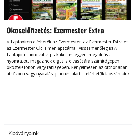
Okoselőfizetés: Ezermester Extra
A Laptapiron elérhetők az Ezermester, az Ezermester Extra és
az Ezermester Old Timer lapszámai, visszamenőleg is! A
Laptapir új, innovatív, praktikus és egyedi megoldás a
L
nyomtatott magazinok digitális olvasására számítógépen,
okostelefonon vagy táblagépen. Kényelmesen az otthonában,
útközben vagy nyaralás, pihenés alatt is elérhetők lapszámaink.
ú
Bárhol, bármikor, akár külföldön élve vagy dolgozva is
B
olvashatók az Ezermester lapszámai. A Laptapir kényelmes
megoldás, mert: – t
Kiadványaink