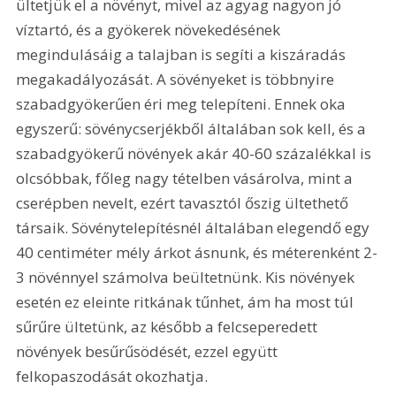
ültetjük el a növényt, mivel az agyag nagyon jó 
víztartó, és a gyökerek növekedésének 
megindulásáig a talajban is segíti a kiszáradás 
megakadályozását. A sövényeket is többnyire 
szabadgyökerűen éri meg telepíteni. Ennek oka 
egyszerű: sövénycserjékből általában sok kell, és a 
szabadgyökerű növények akár 40-60 százalékkal is 
olcsóbbak, főleg nagy tételben vásárolva, mint a 
cserépben nevelt, ezért tavasztól őszig ültethető 
társaik. Sövénytelepítésnél általában elegendő egy 
40 centiméter mély árkot ásnunk, és méterenként 2-
3 növénnyel számolva beültetnünk. Kis növények 
esetén ez eleinte ritkának tűnhet, ám ha most túl 
sűrűre ültetünk, az később a felcseperedett 
növények besűrűsödését, ezzel együtt 
felkopaszodását okozhatja.