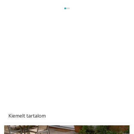
Szárazság a kertben – az aszály hatása a
növényekre és a védekezés lehetőségei
Kiemelt tartalom