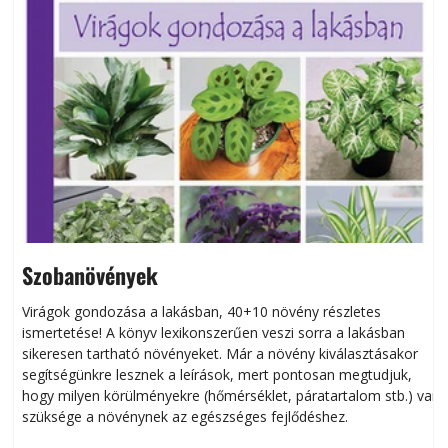
Szobanövények
Virágok gondozása a lakásban, 40+10 növény részletes
ismertetése! A könyv lexikonszerűen veszi sorra a lakásban
s
sikeresen tart­ha­tó növényeket. Már a növény kiválasztásakor
h
segítségünkre lesznek a leírások, mert pontosan megtudjuk,
k
hogy milyen körülményekre (hőmérséklet, páratartalom stb.) van
szüksége a növénynek az egészséges fejlődéshez.