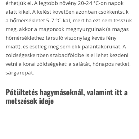
érhetjük el. A legtöbb növény 20-24 °C-on napok 
alatt kikel. A kelést követően azonban csökkentsük 
a hőmérsékletet 5-7 °C-kal, mert ha ezt nem tesszük 
meg, akkor a magoncok megnyurgulnak (a magas 
hőmérséklethez társuló viszonylag kevés fény 
miatt), és esetleg meg sem élik palántakorukat. A 
zöldségeskertben szabadföldbe is el lehet kezdeni 
vetni a korai zöldségeket: a salátát, hónapos retket, 
sárgarépát.
Pótültetés hagymásoknál, valamint itt a 
metszések ideje