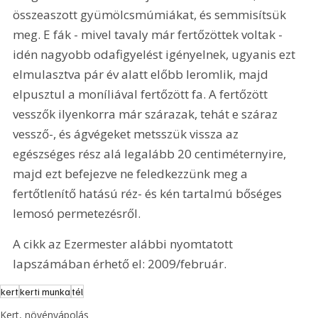
összeaszott gyümölcsmúmiákat, és semmisítsük 
meg. E fák - mivel tavaly már fertőzöttek voltak - 
idén nagyobb odafigyelést igényelnek, ugyanis ezt 
elmulasztva pár év alatt előbb leromlik, majd 
elpusztul a moníliával fertőzött fa. A fertőzött 
vesszők ilyenkorra már szárazak, tehát e száraz 
vessző-, és ágvégeket metsszük vissza az 
egészséges rész alá legalább 20 centiméternyire, 
majd ezt befejezve ne feledkezzünk meg a 
fertőtlenítő hatású réz- és kén tartalmú bőséges 
lemosó permetezésről. 
A cikk az Ezermester alábbi nyomtatott 
lapszámában érhető el: 2009/február.
kert
kerti munka
tél
Kert, növényápolás