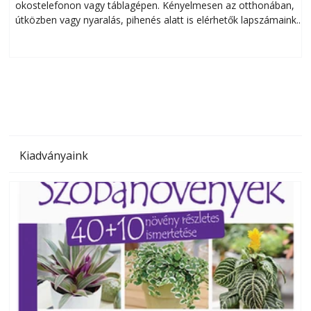
okostelefonon vagy táblagépen. Kényelmesen az otthonában,
útközben vagy nyaralás, pihenés alatt is elérhetők lapszámaink.
ú
Bárhol, bármikor, akár külföldön élve vagy dolgozva is
B
olvashatók az Ezermester lapszámai. A Laptapir kényelmes
megoldás, mert: – t
Kiadványaink