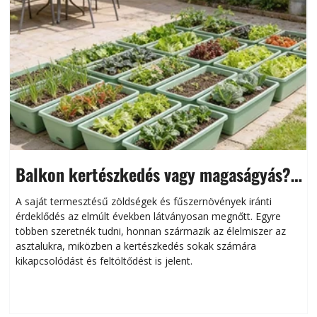
Balkon kertészkedés vagy magaságyás?
Helytakarékos kertészkedés
A saját termesztésű zöldségek és fűszernövények iránti
érdeklődés az elmúlt években látványosan megnőtt. Egyre
többen szeretnék tudni, honnan származik az élelmiszer az
l
asztalukra, miközben a kertészkedés sokak számára
kikapcsolódást és feltöltődést is jelent.
é
d