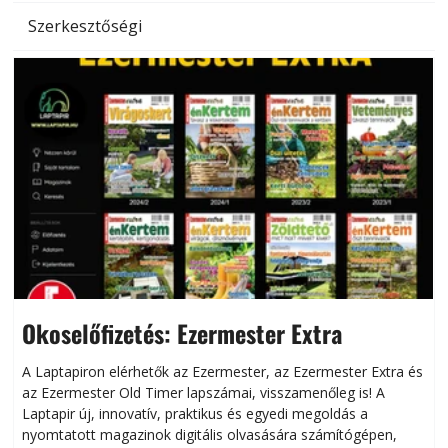
Szerkesztőségi
Okoselőfizetés: Ezermester Extra
A Laptapiron elérhetők az Ezermester, az Ezermester Extra és
az Ezermester Old Timer lapszámai, visszamenőleg is! A
Laptapir új, innovatív, praktikus és egyedi megoldás a
L
nyomtatott magazinok digitális olvasására számítógépen,