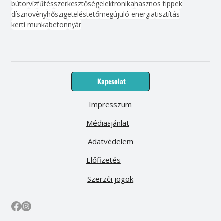
bútor
víz
fűtés
szerkesztőség
elektronika
hasznos tippek
dísznövény
hőszigetelés
tető
megújuló energia
tisztítás
kerti munka
beton
nyár
Kapcsolat
Impresszum
Médiaajánlat
Adatvédelem
Előfizetés
Szerzői jogok