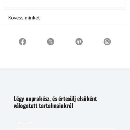
t
Kövess minket
Légy naprakész, és értesülj elsőként
válogatott tartalmainkról
E-mail cím
*