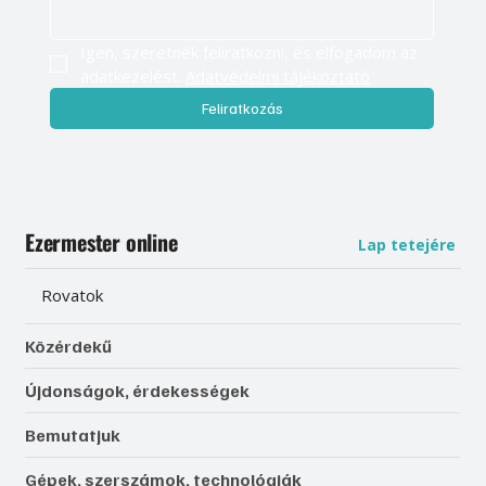
Igen, szeretnék feliratkozni, és elfogadom az 
adatkezelést. 
Adatvédelmi tájékoztató
Feliratkozás
Ezermester online
Lap tetejére
Rovatok
Közérdekű
Újdonságok, érdekességek
Bemutatjuk
Gépek, szerszámok, technológiák