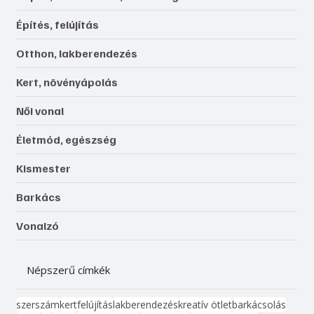
Építés, felújítás
Otthon, lakberendezés
Kert, növényápolás
Női vonal
Életmód, egészség
Kismester
Barkács
Vonalzó
Népszerű címkék
szerszám
kert
felújítás
lakberendezés
kreatív ötlet
barkácsolás