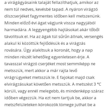
a virágágyásaink talaját fellazíthatjuk, amikor az 
nem túl nedves, kevésbé tapad. A nyáron virágzó 
díszcserjéket fagymentes időben kell metszenünk. 
Minden előző évi ágat vágjunk vissza nagyjából 
harmadára. A leggyengébb hajtásokat akár tőből 
távolítsuk el. Ha az ágak túl sűrűn állnak, versengés 
alakul ki közöttük fejlődésük és a virágzás 
rovására. Úgy alakítsuk a koronát, hogy a nap 
minden részét lehetőleg egyenletesen érje. A 
tavasszal virágzó cserjéket most semmiképp ne 
metsszük, mert akkor a már rajta levő 
virágrügyeket metsszük le. E fajokat majd csak 
elvirágzásukat követően metsszük. A metszést 3 °C 
körüli, vagy ennél melegebb, és mindenképp száraz 
időben végezzük. Ha ezt nem tartjuk be, akkor a 
metszfelületeken kórokozók tömege juthat be a 