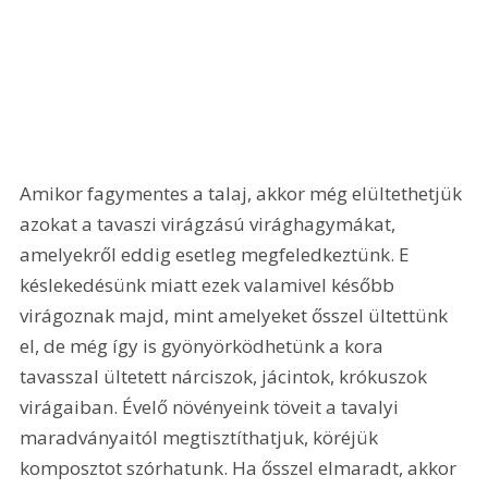
Amikor fagymentes a talaj, akkor még elültethetjük 
azokat a tavaszi virágzású virághagymákat, 
amelyekről eddig esetleg megfeledkeztünk. E 
késlekedésünk miatt ezek valamivel később 
virágoznak majd, mint amelyeket ősszel ültettünk 
el, de még így is gyönyörködhetünk a kora 
tavasszal ültetett nárciszok, jácintok, krókuszok 
virágaiban. Évelő növényeink töveit a tavalyi 
maradványaitól megtisztíthatjuk, köréjük 
komposztot szórhatunk. Ha ősszel elmaradt, akkor 