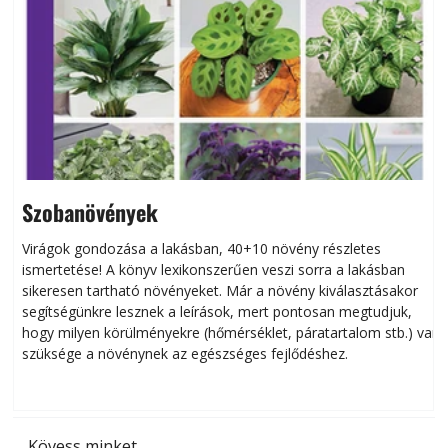
Szobanövények
Virágok gondozása a lakásban, 40+10 növény részletes
ismertetése! A könyv lexikonszerűen veszi sorra a lakásban
s
sikeresen tart­ha­tó növényeket. Már a növény kiválasztásakor
h
segítségünkre lesznek a leírások, mert pontosan megtudjuk,
k
hogy milyen körülményekre (hőmérséklet, páratartalom stb.) van
szüksége a növénynek az egészséges fejlődéshez.
t
Kövess minket