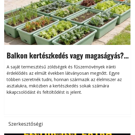
Balkon kertészkedés vagy magaságyás?
Helytakarékos kertészkedés
A saját termesztésű zöldségek és fűszernövények iránti
érdeklődés az elmúlt években látványosan megnőtt. Egyre
többen szeretnék tudni, honnan származik az élelmiszer az
l
asztalukra, miközben a kertészkedés sokak számára
kikapcsolódást és feltöltődést is jelent.
é
d
Szerkesztőségi