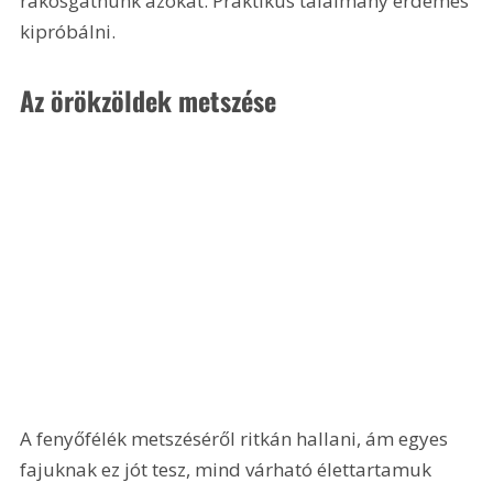
rakosgatnunk azokat. Praktikus találmány érdemes 
kipróbálni.
Az örökzöldek metszése
A fenyőfélék metszéséről ritkán hallani, ám egyes 
fajuknak ez jót tesz, mind várható élettartamuk 