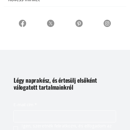
Légy naprakész, és értesülj elsőként
válogatott tartalmainkról
E-mail cím
*
Igen, szeretnék feliratkozni, és elfogadom az 