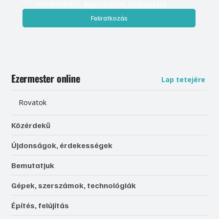
adatkezelést. 
Adatvédelmi tájékoztató
Feliratkozás
Ezermester online
Lap tetejére
Rovatok
Közérdekű
Újdonságok, érdekességek
Bemutatjuk
Gépek, szerszámok, technológiák
Építés, felújítás