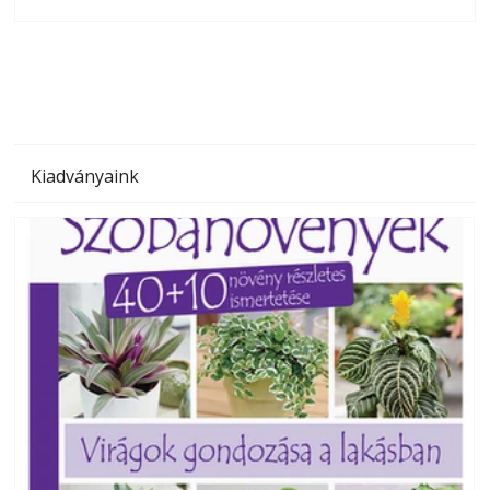
olvashatók az Ezermester lapszámai. A Laptapir kényelmes
megoldás, mert: – t
Kiadványaink