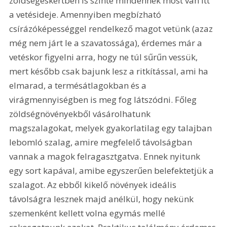
zöldségeskertben is szinte mindennek most van itt 
a vetésideje. Amennyiben megbízható 
csírázóképességgel rendelkező magot vetünk (azaz 
még nem járt le a szavatossága), érdemes már a 
vetéskor figyelni arra, hogy ne túl sűrűn vessük, 
mert később csak bajunk lesz a ritkítással, ami ha 
elmarad, a termésátlagokban és a 
virágmennyiségben is meg fog látszódni. Főleg 
zöldségnövényekből vásárolhatunk 
magszalagokat, melyek gyakorlatilag egy talajban 
lebomló szalag, amire megfelelő távolságban 
vannak a magok felragasztgatva. Ennek nyitunk 
egy sort kapával, amibe egyszerűen belefektetjük a 
szalagot. Az ebből kikelő növények ideális 
távolságra lesznek majd anélkül, hogy nekünk 
szemenként kellett volna egymás mellé 