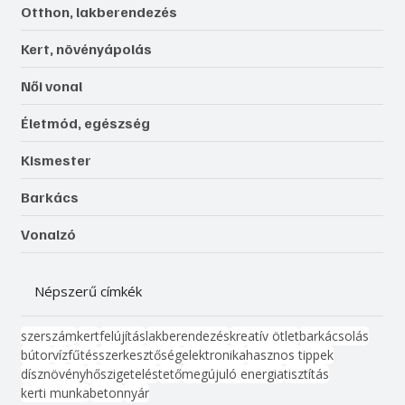
Otthon, lakberendezés
Kert, növényápolás
Női vonal
Életmód, egészség
Kismester
Barkács
Vonalzó
Népszerű címkék
szerszám
kert
felújítás
lakberendezés
kreatív ötlet
barkácsolás
bútor
víz
fűtés
szerkesztőség
elektronika
hasznos tippek
dísznövény
hőszigetelés
tető
megújuló energia
tisztítás
kerti munka
beton
nyár