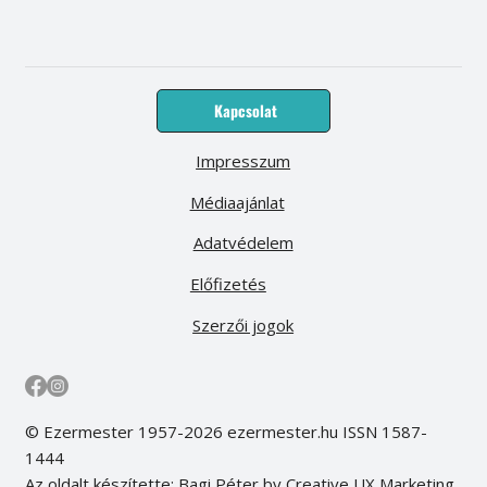
Kapcsolat
Impresszum
Médiaajánlat
Adatvédelem
Előfizetés
Szerzői jogok
© Ezermester 1957-2026 ezermester.hu ISSN 1587-
1444
Az oldalt készítette: Bagi Péter by Creative UX Marketing