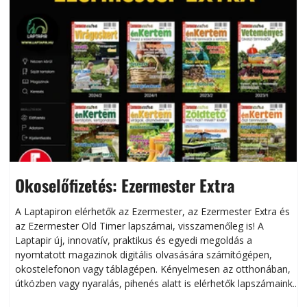
Okoselőfizetés: Ezermester Extra
A Laptapiron elérhetők az Ezermester, az Ezermester Extra és
az Ezermester Old Timer lapszámai, visszamenőleg is! A
Laptapir új, innovatív, praktikus és egyedi megoldás a
L
nyomtatott magazinok digitális olvasására számítógépen,
okostelefonon vagy táblagépen. Kényelmesen az otthonában,
útközben vagy nyaralás, pihenés alatt is elérhetők lapszámaink.
ú
Bárhol, bármikor, akár külföldön élve vagy dolgozva is
B