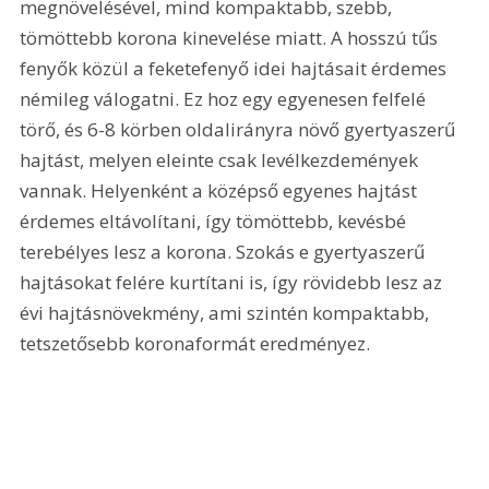
megnövelésével, mind kompaktabb, szebb, 
tömöttebb korona kinevelése miatt. A hosszú tűs 
fenyők közül a feketefenyő idei hajtásait érdemes 
némileg válogatni. Ez hoz egy egyenesen felfelé 
törő, és 6-8 körben oldalirányra növő gyertyaszerű 
hajtást, melyen eleinte csak levélkezdemények 
vannak. Helyenként a középső egyenes hajtást 
érdemes eltávolítani, így tömöttebb, kevésbé 
terebélyes lesz a korona. Szokás e gyertyaszerű 
hajtásokat felére kurtítani is, így rövidebb lesz az 
évi hajtásnövekmény, ami szintén kompaktabb, 
tetszetősebb koronaformát eredményez.