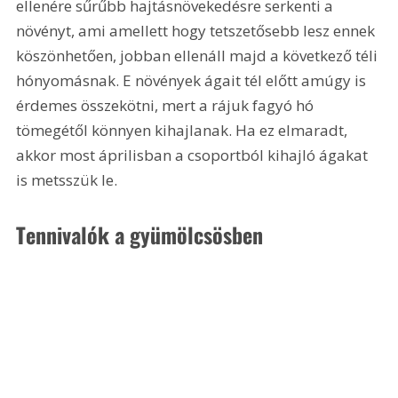
ellenére sűrűbb hajtásnövekedésre serkenti a 
növényt, ami amellett hogy tetszetősebb lesz ennek 
köszönhetően, jobban ellenáll majd a következő téli 
hónyomásnak. E növények ágait tél előtt amúgy is 
érdemes összekötni, mert a rájuk fagyó hó 
tömegétől könnyen kihajlanak. Ha ez elmaradt, 
akkor most áprilisban a csoportból kihajló ágakat 
is metsszük le.
Tennivalók a gyümölcsösben