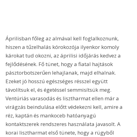
Áprilisban főleg az almával kell foglalkoznunk, 
hiszen a tűzelhalás kórokozója ilyenkor komoly 
károkat tud okozni, az áprilisi időjárás kedvez a 
fejlődésének. Fő tünet, hogy a fiatal hajtások 
pásztorbotszerűen lehajlanak, majd elhalnak. 
Ezeket jó hosszú egészséges résszel együtt 
távolítsuk el, és égetéssel semmisítsük meg. 
Ventúriás varasodás és lisztharmat ellen már a 
virágzás beindulása előtt védekezni kell, amire a 
réz, kaptán és mankoceb hatóanyagú 
kontaktszerek rendszeres használata javasolt. A 
korai lisztharmat első tünete, hogy a rügyből 