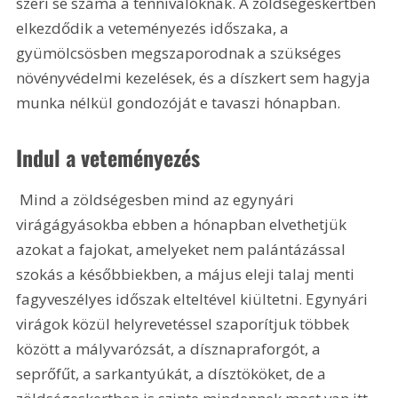
szeri se száma a tennivalóknak. A zöldségeskertben 
elkezdődik a veteményezés időszaka, a 
gyümölcsösben megszaporodnak a szükséges 
növényvédelmi kezelések, és a díszkert sem hagyja 
munka nélkül gondozóját e tavaszi hónapban.
Indul a veteményezés
 Mind a zöldségesben mind az egynyári 
virágágyásokba ebben a hónapban elvethetjük 
azokat a fajokat, amelyeket nem palántázással 
szokás a későbbiekben, a május eleji talaj menti 
fagyveszélyes időszak elteltével kiültetni. Egynyári 
virágok közül helyrevetéssel szaporítjuk többek 
között a mályvarózsát, a dísznapraforgót, a 
seprőfűt, a sarkantyúkát, a dísztököket, de a 