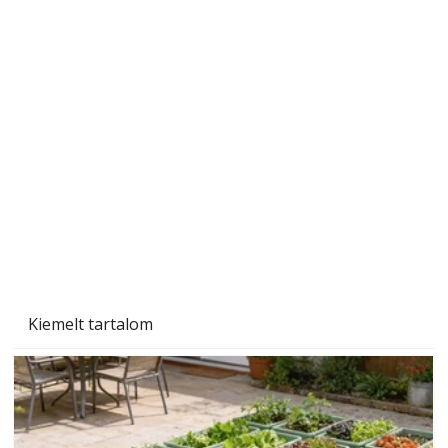
Szárazság a kertben – az aszály hatása a
növényekre és a védekezés lehetőségei
Kiemelt tartalom