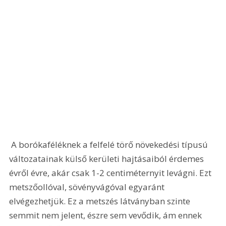
 A borókaféléknek a felfelé törő növekedési típusú 
változatainak külső kerületi hajtásaiból érdemes 
évről évre, akár csak 1-2 centiméternyit levágni. Ezt 
metszőollóval, sövényvágóval egyaránt 
elvégezhetjük. Ez a metszés látványban szinte 
semmit nem jelent, észre sem vevődik, ám ennek 