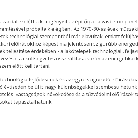
ázaddal ezelőtt a kor igényeit az építőipar a vasbeton panel
emtésével próbálta kielégíteni. Az 1970-80-as évek műszaki
etek technológiai szempontból már elavultak, emiatt felújítá
kkori előírásokhoz képest ma jelentősen szigorúbb energeti
 teljesítése érdekében - a lakótelepek technológiai „feljavít
rvezés és a költségvetés összeállítása során az energetikai 
szem előtt kell tartani.
i technológia fejlődésének és az egyre szigorodó előírások
ó évtizeden belül is nagy különbségekkel szembesülhetünk a
getelési vastagságok növekedése és a tűzvédelmi előírások t
sokat tapasztalhatunk.