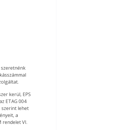
 szeretnénk 
lakásszámmal 
olgáltat.
zer kerül, EPS 
 az ETAG 004 
szerint lehet 
nyeit, a 
 rendelet VI. 