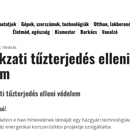
utatjuk
Gépek, szerszámok, technológiák
Otthon, lakberen
Életmód, egészség
Kismester
Barkács
Vonalzó
c olvasás
zati tűzterjedés ellen
em
i tűzterjedés elleni védelem 
só!
lation e havi hírlevelének témáját egy házgyári technológiáv
z energetikai korszerűsítési projektje szolgáltatta.