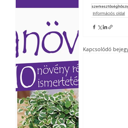
Ezermester lapszámai. A
Ezermester lapszámai
szerkesztőség
hőszi
Laptapir kényelmes megoldás,
Laptapir kényelmes 
Információs oldal
mert: – t
mert: – t
Kapcsolódó bejeg