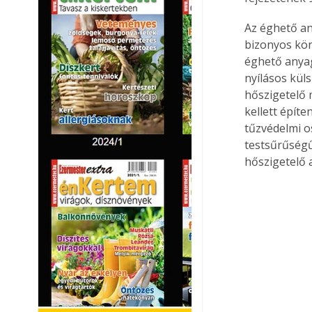
Az éghető an
bizonyos kör
éghető anyag
nyílásos küls
hőszigetelő 
kellett építe
tűzvédelmi o
testsűrűségű
hőszigetelő 