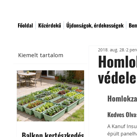
Főoldal
Közérdekű
Újdonságok, érdekességek
Bem
2018. aug. 28.
2 per
Homlok
Kiemelt tartalom
védel
Homlokzat
Kedves Olva
A Kanuf Insu
Balkon kertészkedés
épült panelhá