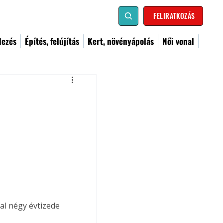
FELIRATKOZÁS
dezés
Építés, felújítás
Kert, növényápolás
Női vonal
i
al négy évtizede 