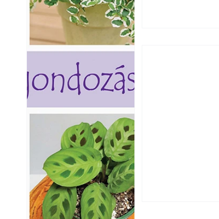
Boldog Karácsony
Békés, boldog Ka
karácsonyi ünnep
Ezermester mind
előfizetőjének,in
olvasójának!Kiem
Szakértőink, akik