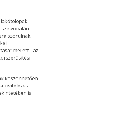
 lakótelepek 
 színvonalán 
sra szorulnak. 
kai 
ása” mellett - az 
korszerűsítési 
nak köszönhetően 
 kivitelezés 
ekintetében is 