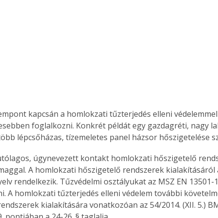
empont kapcsán a homlokzati tűzterjedés elleni védelemmel
esebben foglalkozni. Konkrét példát egy gazdagréti, nagy 
több lépcsőházas, tízemeletes panel házsor hőszigetelése sz
utólagos, úgynevezett kontakt homlokzati hőszigetelő rends
maggal. A homlokzati hőszigetelő rendszerek kialakításáról
yelv rendelkezik. Tűzvédelmi osztályukat az MSZ EN 13501-1 
. A homlokzati tűzterjedés elleni védelem további követelmé
endszerek kialakítására vonatkozóan az 54/2014. (XII. 5.) BM
. pontjában a 24-26. § taglalja.