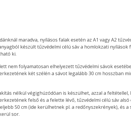
Együtt jobban megéri!
Bővebb információ itt!
ldánknál maradva, nyílásos falak esetén az A1 vagy A2 tűzvé
k az
Együtt jobban megéri! A
nyagból készült tűzvédelmi célú sáv a homlokzati nyílások fe
mester
könyvek tetszőleges
er Old
párosítással kedvezményes
ható ki. 
áron, 0 Ft postaköltséggel
elett nem folyamatosan elhelyezett tűzvédelmi sávok esetéb
ptapir új,
megrendelhetők!
és egyedi
zerkezetének két szélén a sávot legalább 30 cm hosszban min
tt
lvasására
elefonon
ítás nélkül végighúzódóan is készülhet, azzal a feltétellel,
nyelmesen
erkezetének felső és a felette lévő, tűzvédelmi célú sáv alsó 
ben vagy
eljebb 50 cm (ide kerülhetnek pl. a redőnyszekrények), és a 
t is
kerül sor.
. Bárhol,
ön élve
ashatók az