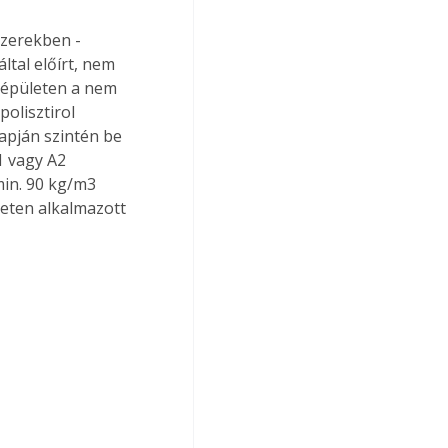
zerekben - 
tal előírt, nem 
 épületen a nem 
olisztirol 
apján szintén be 
1 vagy A2 
min. 90 kg/m3 
leten alkalmazott 