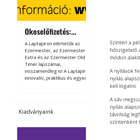
Okoselőfizetés:
Okoselőfizetés
Ezermester Extra
Szintén a pé
A Laptapiron elérhetők az
A Laptapiron elérhető
hőszigetelő a
Ezermester, az Ezermester
Ezermester, az Ezer
Extra és az Ezermester Old
Extra és az Ezermest
módon alakít
Timer lapszámai,
Timer lapszámai,
A nyílások f
visszamenőleg is! A Laptapir új,
visszamenőleg is! A La
innovatív, praktikus és egyedi
innovatív, praktikus 
nyílás alaps
megoldás a nyomtatott
megoldás a nyomtato
kell lógatni.
magazinok digitális olvasására
magazinok digitális o
számítógépen, okostelefonon
számítógépen, okost
A sáv megszak
vagy táblagépen. Kényelmesen
vagy táblagépen. Ké
nyílás alapsz
Kiadványaink
az otthonában, útközben vagy
az otthonában, útköz
távolság legf
nyaralás, pihenés alatt is
nyaralás, pihenés alat
szintenként 
elérhetők lapszámaink. Bárhol,
elérhetők lapszámaink
bármikor, akár külföldön élve
bármikor, akár külföld
vagy dolgozva is olvashatók az
vagy dolgozva is olv