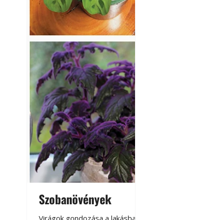
Lőtér hangszigete
Szobanövények
Virágoskert: k
teraszon, laká
Virágok gondozása a lakásban,