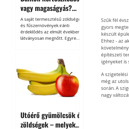
vagy magaságyás?
Helytakarékos
A saját termesztésű zöldségek
Szűk fél évsz
kertészkedés
és fűszernövények iránti
gyors megter
érdeklődés az elmúlt években
készült épül
látványosan megnőtt. Egyre
Ehhez - az a
többen szeretnék tudni, honnan
követelmények
származik az élelmiszer az
építészeti te
asztalukra, miközben a
igényeket is 
kertészkedés sokak számára
kikapcsolódást és feltöltődést
A szigetelés
is jelent.
még az utols
során. A szi
nagy változá
Utóérő gyümölcsök és
zöldségek – melyek