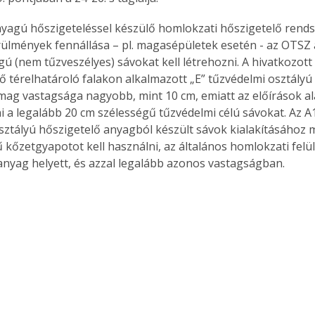
yagú hőszigeteléssel készülő homlokzati hőszigetelő rends
ülmények fennállása – pl. magasépületek esetén - az OTSZ ál
ú (nem tűzveszélyes) sávokat kell létrehozni. A hivatkozott
ő térelhatároló falakon alkalmazott „E” tűzvédelmi osztályú p
mag vastagsága nagyobb, mint 10 cm, emiatt az előírások al
ni a legalább 20 cm szélességű tűzvédelmi célú sávokat. Az A
sztályú hőszigetelő anyagból készült sávok kialakításához 
 kőzetgyapotot kell használni, az általános homlokzati felü
anyag helyett, és azzal legalább azonos vastagságban.