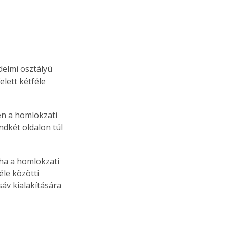
delmi osztályú 
lett kétféle 
en a homlokzati 
dkét oldalon túl 
 ha a homlokzati 
éle közötti 
sáv kialakítására 