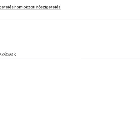
. A
getelés
homlokzati hőszigetelés
megoldás,
yzések