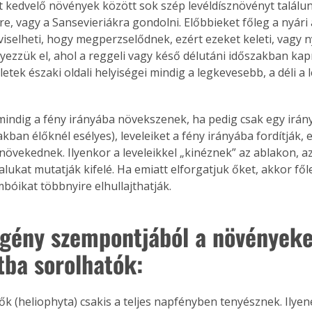
t kedvelő növények között sok szép levéldísznövényt találunk
. A
re, vagy a Sansevieriákra gondolni. Előbbieket főleg a nyári 
megoldás,
iselheti, hogy megperzselődnek, ezért ezeket keleti, vagy n
yezzük el, ahol a reggeli vagy késő délutáni időszakban kap
letek északi oldali helyiségei mindig a legkevesebb, a déli a
 
indig a fény irányába növekszenek, ha pedig csak egy irán
akban élőknél esélyes), leveleiket a fény irányába fordítják, 
 növekednek. Ilyenkor a leveleikkel „kinéznek” az ablakon, a
lukat mutatják kifelé. Ha emiatt elforgatjuk őket, akkor fől
mbóikat többnyire elhullajthatják.
igény szempontjából a növényeke
tba sorolhatók:
ők (heliophyta) csakis a teljes napfényben tenyésznek. Ilyen