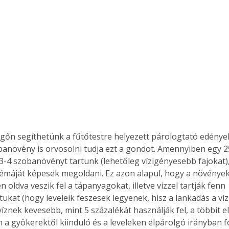
egőn segíthetünk a fűtőtestre helyezett párologtató edénye
banövény is orvosolni tudja ezt a gondot. Amennyiben egy 2
3-4 szobanövényt tartunk (lehetőleg vízigényesebb fajokat),
émáját képesek megoldani. Ez azon alapul, hogy a növények
en oldva veszik fel a tápanyagokat, illetve vízzel tartják fenn 
ukat (hogy leveleik feszesek legyenek, hisz a lankadás a víz
víznek kevesebb, mint 5 százalékát használják fel, a többit e
a gyökerektől kiinduló és a leveleken elpárolgó irányban 