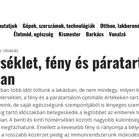
utatjuk
Gépek, szerszámok, technológiák
Otthon, lakberen
Életmód, egészség
Kismester
Barkács
Vonalzó
c olvasás
éklet, fény és páratar
ban
akban több időt töltünk a lakásban, de nem mindegy, milyen
mérséklet, a fény és a páratartalom optimális értékeken tar
ink, de saját egészségünk szempontjából is lényeges szem
zig tartó időszakban betegeskedik a legtöbbet az emberek 
an. A benti és kinti hőmérséklet közötti nagyobb különbség
egfázhatunk. Emellett a kevesebb fény is rányomja a bély
 a rosszabb közérzet pedig az immunrendszerünk működésé