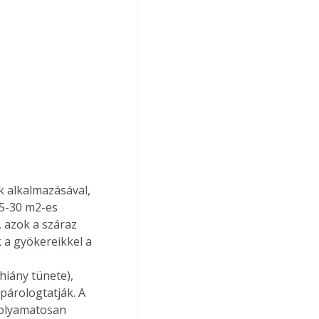
k alkalmazásával, 
5-30 m2-es 
 azok a száraz 
 a gyökereikkel a 
hiány tünete), 
lpárologtatják. A 
folyamatosan 