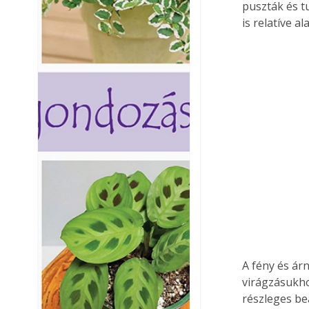
puszták és t
is relatíve al
A fény és ár
virágzásukho
részleges beá