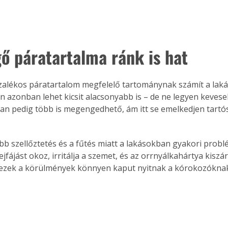
gő páratartalma ránk is hat
zalékos páratartalom megfelelő tartománynak számít a laká
 azonban lehet kicsit alacsonyabb is – de ne legyen keveseb
n pedig több is megengedhető, ám itt se emelkedjen tartós
ább szellőztetés és a fűtés miatt a lakásokban gyakori probl
ejfájást okoz, irritálja a szemet, és az orrnyálkahártya kiszá
 ezek a körülmények könnyen kaput nyitnak a kórokozóknak