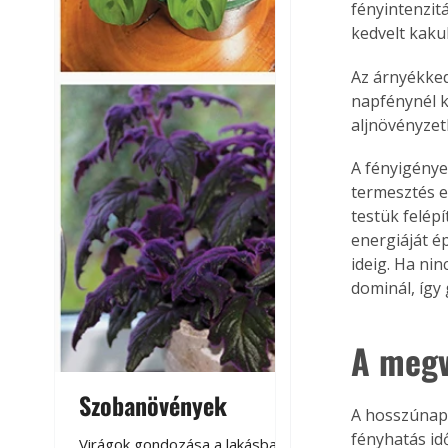
fényintenzitá
kedvelt kaku
Az árnyékked
napfénynél k
aljnövényzet
A fényigénye
termesztés e
testük felép
energiáját é
ideig. Ha ni
dominál, így
A megv
Szobanövények
Virágoskert: k
A hosszúnapp
teraszon, laká
fényhatás id
Virágok gondozása a lakásban,