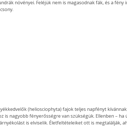
undrák növényei. Feléjük nem is magasodnak fák, és a fény 
acsony.
nyékkedvelők (heliosciophyta) fajok teljes napfényt kívánnak,
z is nagyobb fényerősségre van szükségük. Ellenben – ha ú
rnyékolást is elviselik. Életfeltételeiket ott is megtalálják, ah