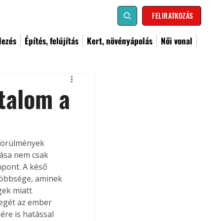
FELIRATKOZÁS
dezés
Építés, felújítás
Kert, növényápolás
Női vonal
talom a
 körülmények 
tása nem csak 
pont. A késő 
többsége, aminek 
ek miatt 
egét az ember 
re is hatással 