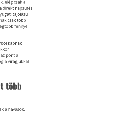
, elég csak a 
a direkt napsütés 
yugati tájolású 
nak csak több 
 legtöbb fénnyel 
yból kapnak 
ekkor 
zaz pont a 
eg a virágjukkal 
t több 
ek a havasok, 