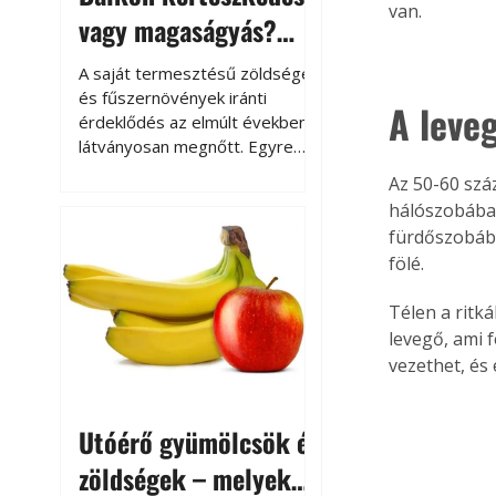
van.
vagy magaságyás?
Helytakarékos
A saját termesztésű zöldségek
kertészkedés
és fűszernövények iránti
A leve
érdeklődés az elmúlt években
látványosan megnőtt. Egyre
többen szeretnék tudni, honnan
Az 50-60 szá
származik az élelmiszer az
hálószobában
asztalukra, miközben a
fürdőszobába
kertészkedés sokak számára
fölé.
kikapcsolódást és feltöltődést
is jelent.
Télen a ritk
levegő, ami f
vezethet, és
Utóérő gyümölcsök és
zöldségek – melyek