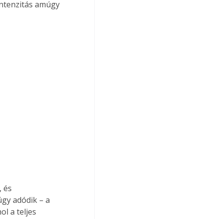
intenzitás amúgy 
 és 
gy adódik – a 
ol a teljes 