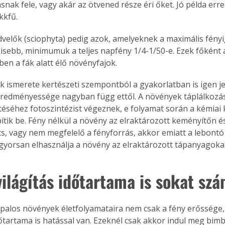
snak fele, vagy akár az ötvened része éri őket. Jó példa erre
kkfű.
velők (sciophyta) pedig azok, amelyeknek a maximális fényi
isebb, minimumuk a teljes napfény 1/4-1/50-e. Ezek főként a
ben a fák alatt élő növényfajok.
k ismerete kertészeti szempontból a gyakorlatban is igen je
redményessége nagyban függ ettől. A növények táplálkozá
ítéséhez fotoszintézist végeznek, e folyamat során a kémiai
pítik be. Fény nélkül a növény az elraktározott keményítőn é
ncs, vagy nem megfelelő a fényforrás, akkor emiatt a lebont
 gyorsan elhasználja a növény az elraktározott tápanyagoka
ilágítás időtartama is sokat szá
ertben,
Gyógyító növények: a
alos növények életfolyamataira nem csak a fény erőssége
sban
természet kincsei az
őtartama is hatással van. Ezeknél csak akkor indul meg bim