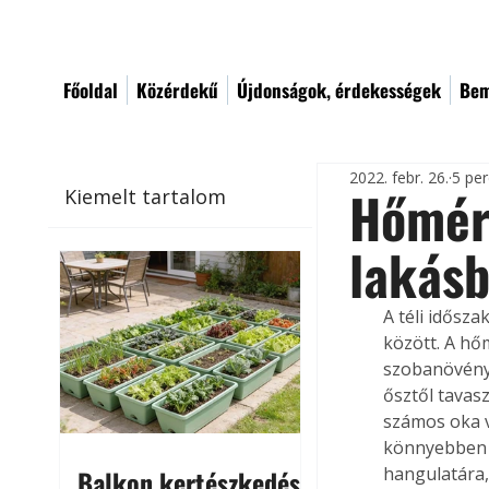
Főoldal
Közérdekű
Újdonságok, érdekességek
Bem
2022. febr. 26.
5 per
Hőmérs
Kiemelt tartalom
lakás
A téli idősz
között. A hő
szobanövénye
ősztől tavas
számos oka v
könnyebben m
hangulatára,
Balkon kertészkedés