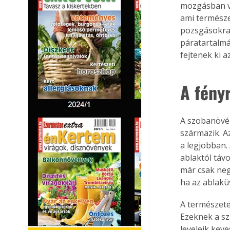
mozgásban va
ami természe
pozsgásokra.
páratartalmát
fejtenek ki a
A fény
A szobanövén
származik. A
a legjobban.
ablaktól táv
már csak neg
ha az ablakü
A természete
Ezeknek a sz
leveleik keve