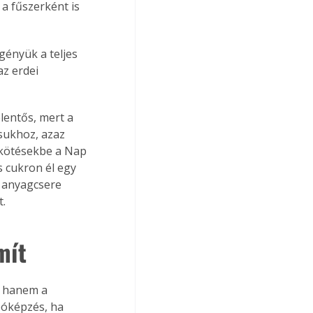
 a fűszerként is 
gényük a teljes 
z erdei 
lentős, mert a 
sukhoz, azaz 
 kötésekbe a Nap 
s cukron él egy 
ó anyagcsere 
t.
mít
, hanem a 
bóképzés, ha 