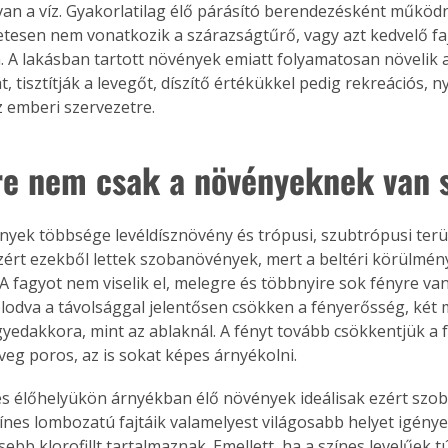
n a víz. Gyakorlatilag élő párásító berendezésként működn
tesen nem vonatkozik a szárazságtűrő, vagy azt kedvelő faj
 A lakásban tartott növények emiatt folyamatosan növelik a
, tisztítják a levegőt, díszítő értékükkel pedig rekreációs, 
z emberi szervezetre.
re nem csak a növényeknek van 
yek többsége levéldísznövény és trópusi, szubtrópusi terü
zért ezekből lettek szobanövények, mert a beltéri körülmény
 A fagyot nem viselik el, melegre és többnyire sok fényre va
olodva a távolsággal jelentősen csökken a fényerősség, két 
yedakkora, mint az ablaknál. A fényt tovább csökkentjük a 
veg poros, az is sokat képes árnyékolni.
s élőhelyükön árnyékban élő növények ideálisak ezért szo
ínes lombozatú fajtáik valamelyest világosabb helyet igénye
sebb klorofillt tartalmaznak. Emellett, ha a színes levelűek t