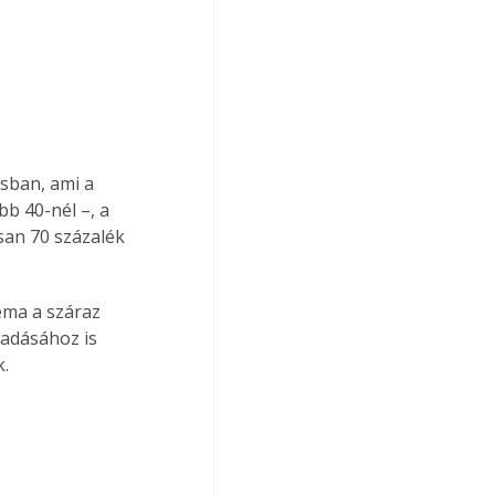
sban, ami a 
b 40-nél –, a 
an 70 százalék 
éma a száraz 
radásához is 
. 