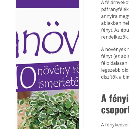
A félárnyéko
Ezermester lapszámai. A
Ezermester lapszámai
páfrányfélék
Laptapir kényelmes megoldás,
Laptapir kényelmes 
annyira megv
mert: – t
mert: – t
ablakban hel
fényt. Az épü
rendelkezők.
A növények m
fényt (ez abl
féloldalasan
legszebb olda
díszítők a bi
A fény
csopor
A fénykedvel