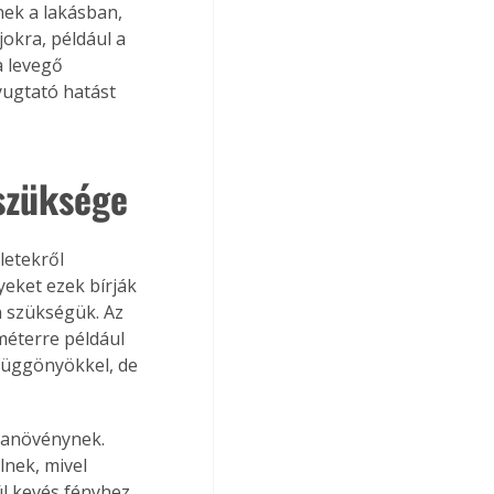
ek a lakásban, 
okra, például a 
 levegő 
nyugtató hatást 
szüksége
letekről 
eket ezek bírják 
n szükségük. Az 
méterre például 
függönyökkel, de 
banövénynek. 
lnek, mivel 
úl kevés fényhez 