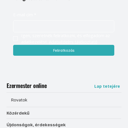
E-mail cím
*
Igen, szeretnék feliratkozni, és elfogadom az 
adatkezelést. 
Adatvédelmi tájékoztató
Feliratkozás
Ezermester online
Lap tetejére
Rovatok
Közérdekű
Újdonságok, érdekességek