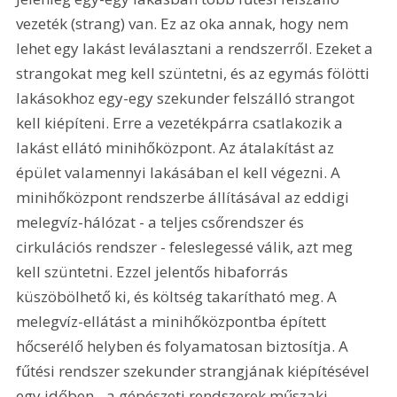
vezeték (strang) van. Ez az oka annak, hogy nem 
lehet egy lakást leválasztani a rendszerről. Ezeket a 
strangokat meg kell szüntetni, és az egymás fölötti 
lakásokhoz egy-egy szekunder felszálló strangot 
kell kiépíteni. Erre a vezetékpárra csatlakozik a 
lakást ellátó minihőközpont. Az átalakítást az 
épület valamennyi lakásában el kell végezni. A 
minihőközpont rendszerbe állításával az eddigi 
melegvíz-hálózat - a teljes csőrendszer és 
cirkulációs rendszer - feleslegessé válik, azt meg 
kell szüntetni. Ezzel jelentős hibaforrás 
küszöbölhető ki, és költség takarítható meg. A 
melegvíz-ellátást a minihőközpontba épített 
hőcserélő helyben és folyamatosan biztosítja. A 
fűtési rendszer szekunder strangjának kiépítésével 
egy időben - a gépészeti rendszerek műszaki 