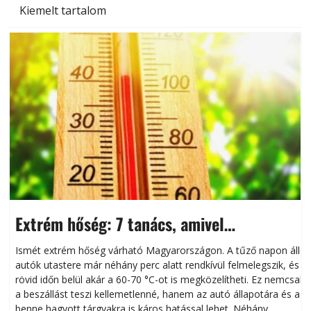
Kiemelt tartalom
Extrém hőség: 7 tanács, amivel
megóvhatjuk autónkat a nyári károktól
Ismét extrém hőség várható Magyarországon. A tűző napon álló
autók utastere már néhány perc alatt rendkívül felmelegszik, és
rövid időn belül akár a 60-70 °C-ot is megközelítheti. Ez nemcsak
n
a beszállást teszi kellemetlenné, hanem az autó állapotára és a
benne hagyott tárgyakra is káros hatással lehet. Néhány