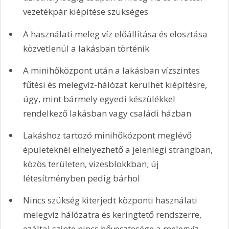
vezetékpár kiépítése szükséges
A használati meleg víz előállítása és elosztása 
közvetlenül a lakásban történik 
A minihőközpont után a lakásban vízszintes 
fűtési és melegvíz-hálózat kerülhet kiépítésre, 
úgy, mint bármely egyedi készülékkel 
rendelkező lakásban vagy családi házban 
Lakáshoz tartozó minihőközpont meglévő 
épületeknél elhelyezhető a jelenlegi strangban, 
közös területen, vizesblokkban; új 
létesítményben pedig bárhol
Nincs szükség kiterjedt központi használati 
melegvíz hálózatra és keringtető rendszerre, 
ezáltal szinte nincs hővesztesége a melegvíz-