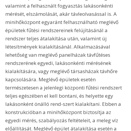
valamint a felhasznált fogyasztás lakásonkénti 
mérését, elszámolását, akár távleolvasással is. A 
minihőközpont egyaránt felhasználható meglévő 
épületek fűtési rendszereinek felújításánál a 
rendszer teljes átalakítása után, valamint új 
létesítmények kialakításánál. Alkalmazásával 
lehetőség van meglévő panelházak távfűtéses 
rendszerének egyedi, lakásonkénti mérésének 
kialakítására, vagy meglévő társasházak távhőre 
kapcsolására. Meglévő épületek esetén 
természetesen a jelenlegi központi fűtési rendszert 
teljes egészében el kell bontani, és helyette egy 
lakásonként önálló rend-szert kialakítani. Ebben a 
konstrukcióban a minihőközpont biztosítja az 
egyedi mérés, szabályozás feltételeit, a meleg víz 
előállítását. Meglévő épület átalakítása esetén a 