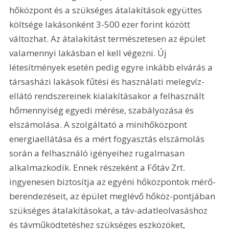
hőközpont és a szükséges átalakítások együttes 
költsége lakásonként 3-500 ezer forint között 
változhat. Az átalakítást természetesen az épület 
valamennyi lakásban el kell végezni. Új 
létesítmények esetén pedig egyre inkább elvárás a 
társasházi lakások fűtési és használati melegvíz-
ellátó rendszereinek kialakításakor a felhasznált 
hőmennyiség egyedi mérése, szabályozása és 
elszámolása. A szolgáltató a minihőközpont 
energiaellátása és a mért fogyasztás elszámolás 
során a felhasználó igényeihez rugalmasan 
alkalmazkodik. Ennek részeként a Főtáv Zrt. 
ingyenesen biztosítja az egyéni hőközpontok mérő-
berendezéseit, az épület meglévő hőköz-pontjában 
szükséges átalakításokat, a táv-adatleolvasáshoz 
és távműködtetéshez szükséges eszközöket, 