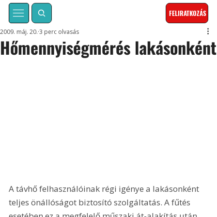
FELIRATKOZÁS
2009. máj. 20.
3 perc olvasás
Hőmennyiségmérés lakásonként
A távhő felhasználóinak régi igénye a lakásonként 
teljes önállóságot biztosító szolgáltatás. A fűtés 
esetében ez a megfelelő műszaki át-alakítás után 