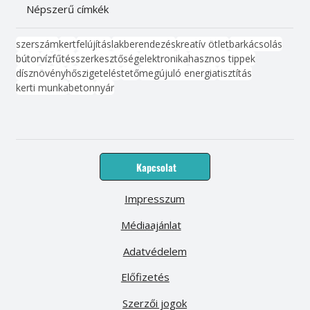
Népszerű címkék
szerszám
kert
felújítás
lakberendezés
kreatív ötlet
barkácsolás
bútor
víz
fűtés
szerkesztőség
elektronika
hasznos tippek
dísznövény
hőszigetelés
tető
megújuló energia
tisztítás
kerti munka
beton
nyár
Kapcsolat
Impresszum
Médiaajánlat
Adatvédelem
Előfizetés
Szerzői jogok