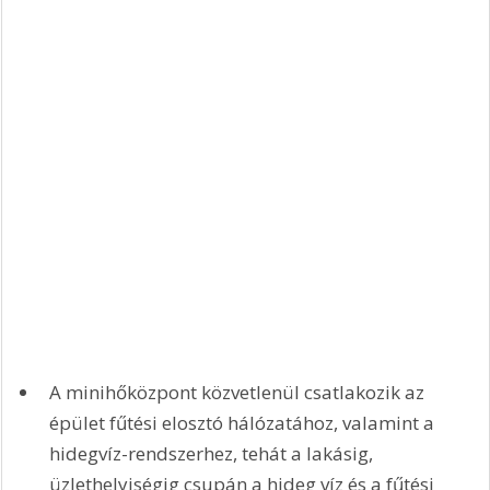
A minihőközpont közvetlenül csatlakozik az 
épület fűtési elosztó hálózatához, valamint a 
hidegvíz-rendszerhez, tehát a lakásig, 
üzlethelyiségig csupán a hideg víz és a fűtési 