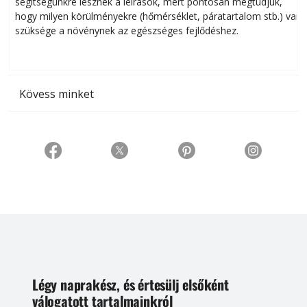
segítségünkre lesznek a leírások, mert pontosan megtudjuk,
k
hogy milyen körülményekre (hőmérséklet, páratartalom stb.) van
szüksége a növénynek az egészséges fejlődéshez.
t
Kövess minket
Légy naprakész, és értesülj elsőként
válogatott tartalmainkról