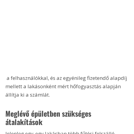
 a felhasználókkal, és az egyénileg fizetendő alapdíj 
mellett a lakásonként mért hőfogyasztás alapján 
állítja ki a számlát.
Meglévő épületben szükséges 
átalakítások
Jelenleg egy-egy lakásban több fűtési felszálló 