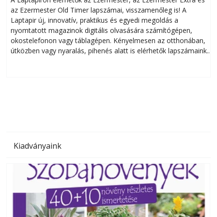
az Ezermester Old Timer lapszámai, visszamenőleg is! A
Laptapir új, innovatív, praktikus és egyedi megoldás a
L
nyomtatott magazinok digitális olvasására számítógépen,
okostelefonon vagy táblagépen. Kényelmesen az otthonában,
útközben vagy nyaralás, pihenés alatt is elérhetők lapszámaink.
ú
Bárhol, bármikor, akár külföldön élve vagy dolgozva is
B
olvashatók az Ezermester lapszámai. A Laptapir kényelmes
megoldás, mert: – t
Kiadványaink