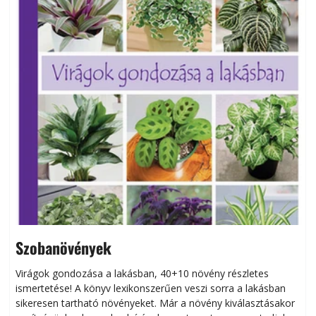
Szobanövények
Virágok gondozása a lakásban, 40+10 növény részletes
ismertetése! A könyv lexikonszerűen veszi sorra a lakásban
s
sikeresen tart­ha­tó növényeket. Már a növény kiválasztásakor
h