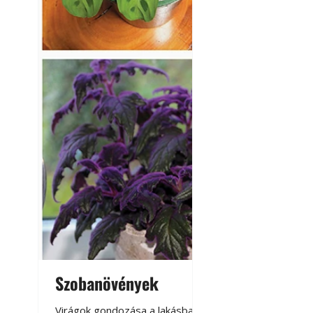
Szobanövények
Virágoskert: k
teraszon, laká
Virágok gondozása a lakásban,