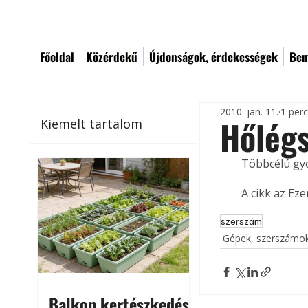
Főoldal
Közérdekű
Újdonságok, érdekességek
Bem
2010. jan. 11.
1 per
Hőlégs
Kiemelt tartalom
Többcélú gyo
A cikk az Ez
szerszám
Gépek, szerszámok
Balkon kertészkedés