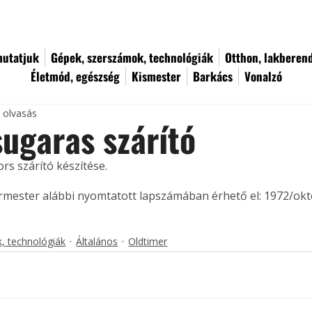
utatjuk
Gépek, szerszámok, technológiák
Otthon, lakberen
Életmód, egészség
Kismester
Barkács
Vonalzó
c olvasás
ugaras szárító
rs szárító készítése. 
ermester alábbi nyomtatott lapszámában érhető el: 1972/okt
, technológiák
Általános
Oldtimer