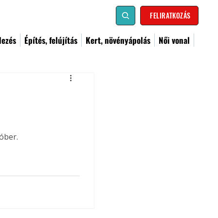
FELIRATKOZÁS
dezés
Építés, felújítás
Kert, növényápolás
Női vonal
óber.