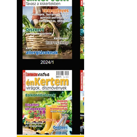
Kültéri hűtés: ho
a teraszt és a ker