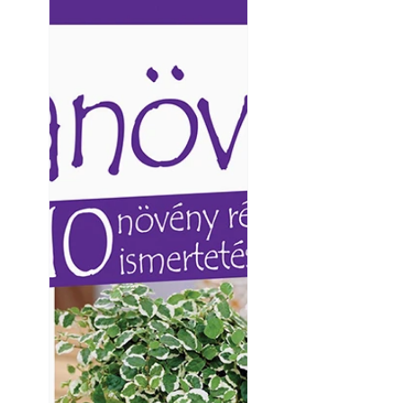
Ezermester lapszámai. A
Ezermester lapszámai
Laptapir kényelmes megoldás,
Laptapir kényelmes 
mert: – t
mert: – t