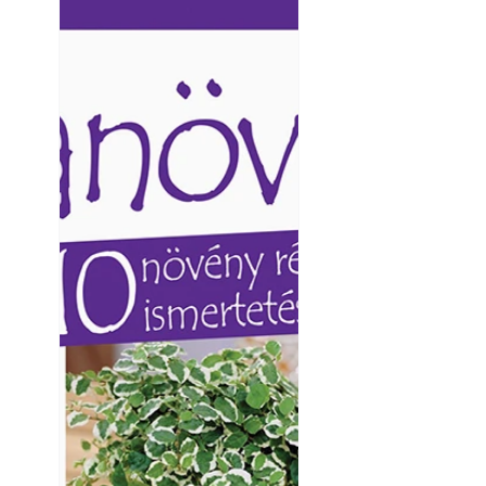
Ezermester lapszámai. A
Ezermester lapszámai
Laptapir kényelmes megoldás,
Laptapir kényelmes 
mert: – t
mert: – t