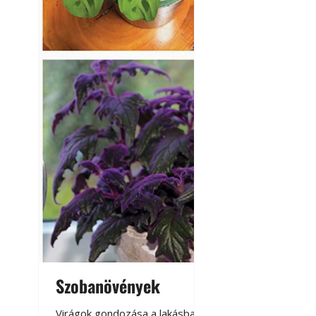
Szobanövények
Virágoskert: k
teraszon, laká
Virágok gondozása a lakásban,