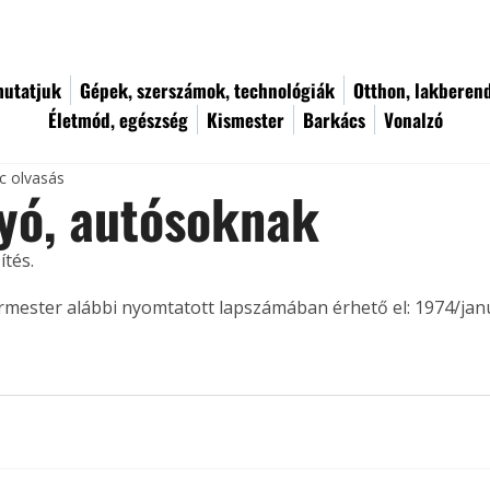
utatjuk
Gépek, szerszámok, technológiák
Otthon, lakberen
Életmód, egészség
Kismester
Barkács
Vonalzó
c olvasás
yó, autósoknak
tés. 
ermester alábbi nyomtatott lapszámában érhető el: 1974/jan