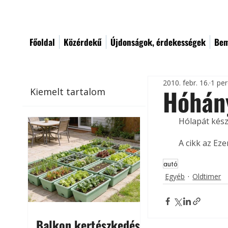
Főoldal
Közérdekű
Újdonságok, érdekességek
Bem
2010. febr. 16.
1 per
Hóhán
Kiemelt tartalom
Hólapát készí
A cikk az Ez
autó
Egyéb
Oldtimer
Balkon kertészkedés