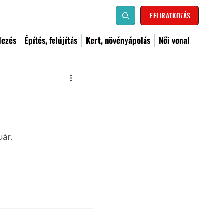
FELIRATKOZÁS
dezés
Építés, felújítás
Kert, növényápolás
Női vonal
uár.