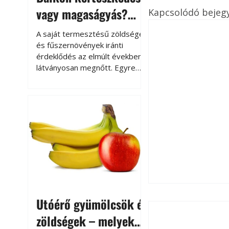
vagy magaságyás?
Kapcsolódó bejeg
Helytakarékos
A saját termesztésű zöldségek
kertészkedés
és fűszernövények iránti
érdeklődés az elmúlt években
látványosan megnőtt. Egyre
többen szeretnék tudni, honnan
származik az élelmiszer az
asztalukra, miközben a
kertészkedés sokak számára
kikapcsolódást és feltöltődést
is jelent.
Utóérő gyümölcsök és
zöldségek – melyek