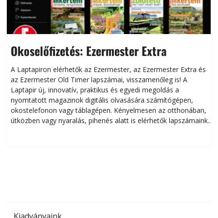
Okoselőfizetés: Ezermester Extra
A Laptapiron elérhetők az Ezermester, az Ezermester Extra és
az Ezermester Old Timer lapszámai, visszamenőleg is! A
Laptapir új, innovatív, praktikus és egyedi megoldás a
L
nyomtatott magazinok digitális olvasására számítógépen,
okostelefonon vagy táblagépen. Kényelmesen az otthonában,
útközben vagy nyaralás, pihenés alatt is elérhetők lapszámaink.
ú
Bárhol, bármikor, akár külföldön élve vagy dolgozva is
B
olvashatók az Ezermester lapszámai. A Laptapir kényelmes
megoldás, mert: – t
Kiadványaink