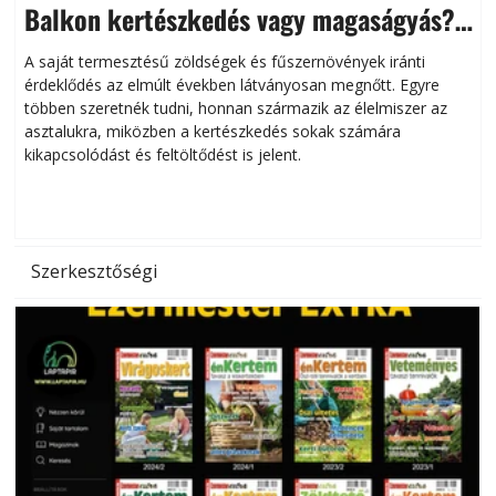
Balkon kertészkedés vagy magaságyás?
Helytakarékos kertészkedés
A saját termesztésű zöldségek és fűszernövények iránti
érdeklődés az elmúlt években látványosan megnőtt. Egyre
többen szeretnék tudni, honnan származik az élelmiszer az
l
asztalukra, miközben a kertészkedés sokak számára
kikapcsolódást és feltöltődést is jelent.
é
d
Szerkesztőségi