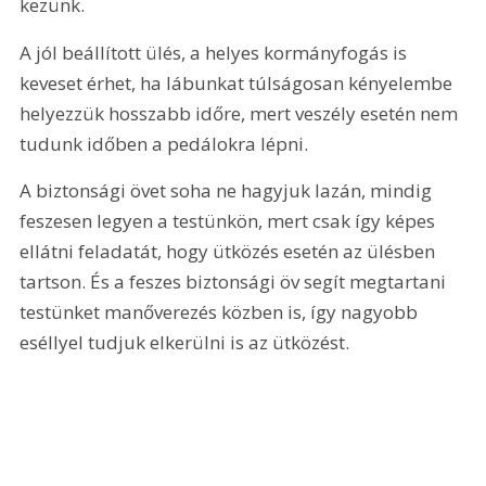
kezünk.
A jól beállított ülés, a helyes kormányfogás is 
keveset érhet, ha lábunkat túlságosan kényelembe 
helyezzük hosszabb időre, mert veszély esetén nem 
tudunk időben a pedálokra lépni.
A biztonsági övet soha ne hagyjuk lazán, mindig 
feszesen legyen a testünkön, mert csak így képes 
ellátni feladatát, hogy ütközés esetén az ülésben 
tartson. És a feszes biztonsági öv segít megtartani 
testünket manőverezés közben is, így nagyobb 
eséllyel tudjuk elkerülni is az ütközést.