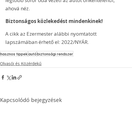
legtöbb sofőr oda vezeti az autót önkéntelenül, 
ahová néz.
Biztonságos közlekedést mindenkinek!
A cikk az Ezermester alábbi nyomtatott 
lapszámában érhető el: 2022/NYÁR.
hasznos tippek
autó
biztonsági rendszer
Olvasói és Közérdekű
Kapcsolódó bejegyzések