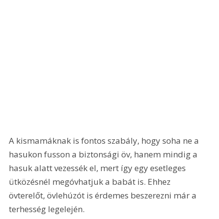
A kismamáknak is fontos szabály, hogy soha ne a 
hasukon fusson a biztonsági öv, hanem mindig a 
hasuk alatt vezessék el, mert így egy esetleges 
ütközésnél megóvhatjuk a babát is. Ehhez 
övterelőt, övlehúzót is érdemes beszerezni már a 
terhesség legelején.