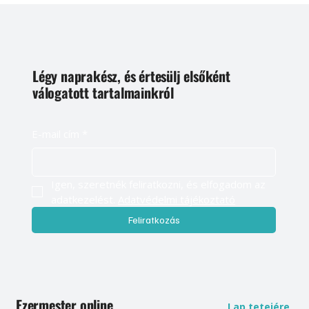
Légy naprakész, és értesülj elsőként
válogatott tartalmainkról
E-mail cím
*
Igen, szeretnék feliratkozni, és elfogadom az 
adatkezelést. 
Adatvédelmi tájékoztató
Feliratkozás
Ezermester online
Lap tetejére