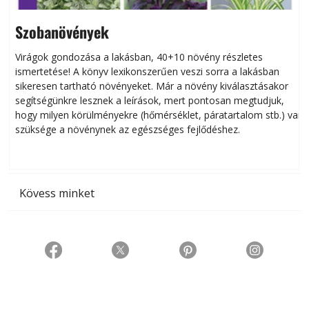
Szobanövények
Virágok gondozása a lakásban, 40+10 növény részletes
ismertetése! A könyv lexikonszerűen veszi sorra a lakásban
s
sikeresen tart­ha­tó növényeket. Már a növény kiválasztásakor
h
segítségünkre lesznek a leírások, mert pontosan megtudjuk,
k
hogy milyen körülményekre (hőmérséklet, páratartalom stb.) van
szüksége a növénynek az egészséges fejlődéshez.
t
Kövess minket