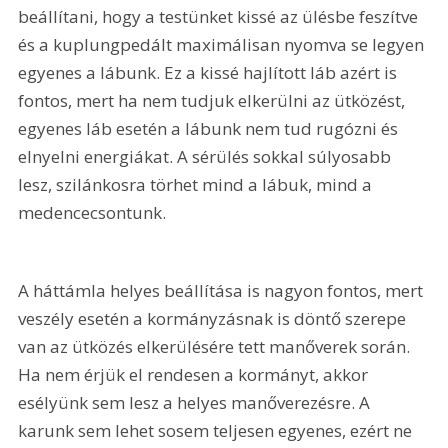
beállítani, hogy a testünket kissé az ülésbe feszítve 
és a kuplungpedált maximálisan nyomva se legyen 
egyenes a lábunk. Ez a kissé hajlított láb azért is 
fontos, mert ha nem tudjuk elkerülni az ütközést, 
egyenes láb esetén a lábunk nem tud rugózni és 
elnyelni energiákat. A sérülés sokkal súlyosabb 
lesz, szilánkosra törhet mind a lábuk, mind a 
medencecsontunk.
A háttámla helyes beállítása is nagyon fontos, mert 
veszély esetén a kormányzásnak is döntő szerepe 
van az ütközés elkerülésére tett manőverek során. 
Ha nem érjük el rendesen a kormányt, akkor 
esélyünk sem lesz a helyes manőverezésre. A 
karunk sem lehet sosem teljesen egyenes, ezért ne 