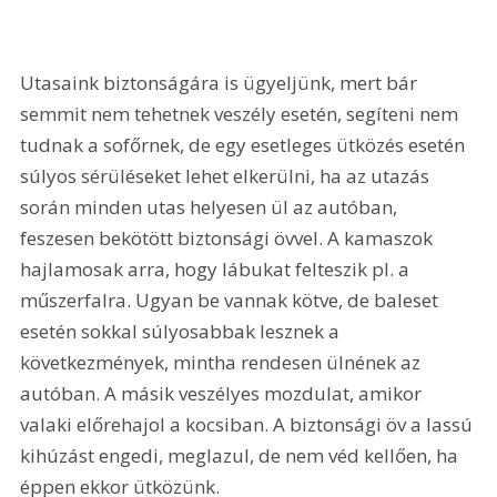
Utasaink biztonságára is ügyeljünk, mert bár 
semmit nem tehetnek veszély esetén, segíteni nem 
tudnak a sofőrnek, de egy esetleges ütközés esetén 
súlyos sérüléseket lehet elkerülni, ha az utazás 
során minden utas helyesen ül az autóban, 
feszesen bekötött biztonsági övvel. A kamaszok 
hajlamosak arra, hogy lábukat felteszik pl. a 
műszerfalra. Ugyan be vannak kötve, de baleset 
esetén sokkal súlyosabbak lesznek a 
következmények, mintha rendesen ülnének az 
autóban. A másik veszélyes mozdulat, amikor 
valaki előrehajol a kocsiban. A biztonsági öv a lassú 
kihúzást engedi, meglazul, de nem véd kellően, ha 
éppen ekkor ütközünk.