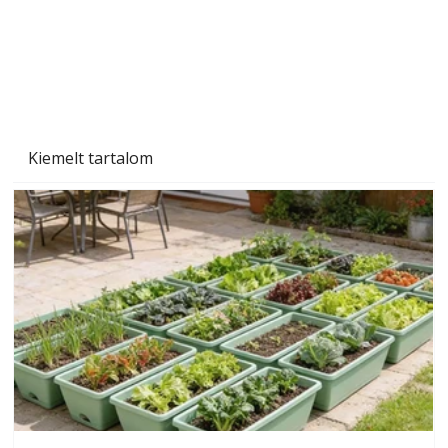
Naptej vagy napolaj? Melyiket válasszuk, és
miben különböznek?
Kiemelt tartalom