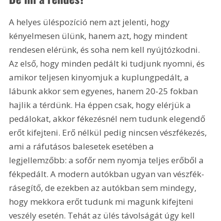
A helyes üléspozíció nem azt jelenti, hogy 
kényelmesen ülünk, hanem azt, hogy mindent 
rendesen elérünk, és soha nem kell nyújtózkodni. 
Az első, hogy minden pedált ki tudjunk nyomni, és 
amikor teljesen kinyomjuk a kuplungpedált, a 
lábunk akkor sem egyenes, hanem 20-25 fokban 
hajlik a térdünk. Ha éppen csak, hogy elérjük a 
pedálokat, akkor fékezésnél nem tudunk elegendő 
erőt kifejteni. Erő nélkül pedig nincsen vészfékezés, 
ami a ráfutásos balesetek esetében a 
legjellemzőbb: a sofőr nem nyomja teljes erőből a 
fékpedált. A modern autókban ugyan van vészfék-
rásegítő, de ezekben az autókban sem mindegy, 
hogy mekkora erőt tudunk mi magunk kifejteni 
veszély esetén. Tehát az ülés távolságát úgy kell 