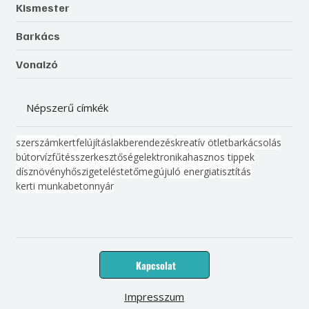
Kismester
Barkács
Vonalzó
Népszerű címkék
szerszám
kert
felújítás
lakberendezés
kreatív ötlet
barkácsolás
bútor
víz
fűtés
szerkesztőség
elektronika
hasznos tippek
dísznövény
hőszigetelés
tető
megújuló energia
tisztítás
kerti munka
beton
nyár
Kapcsolat
Impresszum