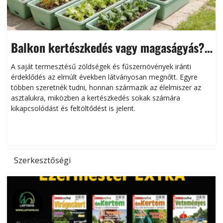
Balkon kertészkedés vagy magaságyás?
Helytakarékos kertészkedés
A saját termesztésű zöldségek és fűszernövények iránti
érdeklődés az elmúlt években látványosan megnőtt. Egyre
többen szeretnék tudni, honnan származik az élelmiszer az
l
asztalukra, miközben a kertészkedés sokak számára
kikapcsolódást és feltöltődést is jelent.
é
d
Szerkesztőségi