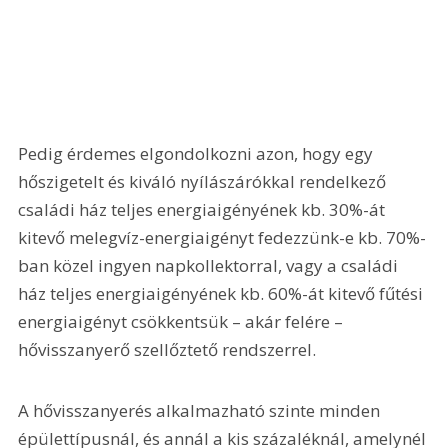
Pedig érdemes elgondolkozni azon, hogy egy 
hőszigetelt és kiváló nyílászárókkal rendelkező 
családi ház teljes energiaigényének kb. 30%-át 
kitevő melegvíz-energiaigényt fedezzünk-e kb. 70%-
ban közel ingyen napkollektorral, vagy a családi 
ház teljes energiaigényének kb. 60%-át kitevő fűtési 
energiaigényt csökkentsük – akár felére – 
hővisszanyerő szellőztető rendszerrel.
A hővisszanyerés alkalmazható szinte minden 
épülettípusnál, és annál a kis százaléknál, amelynél 