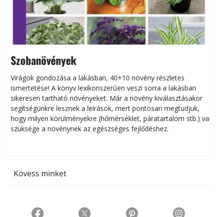
Szobanövények
Virágok gondozása a lakásban, 40+10 növény részletes
ismertetése! A könyv lexikonszerűen veszi sorra a lakásban
s
sikeresen tart­ha­tó növényeket. Már a növény kiválasztásakor
h
segítségünkre lesznek a leírások, mert pontosan megtudjuk,
k
hogy milyen körülményekre (hőmérséklet, páratartalom stb.) van
szüksége a növénynek az egészséges fejlődéshez.
t
Kövess minket