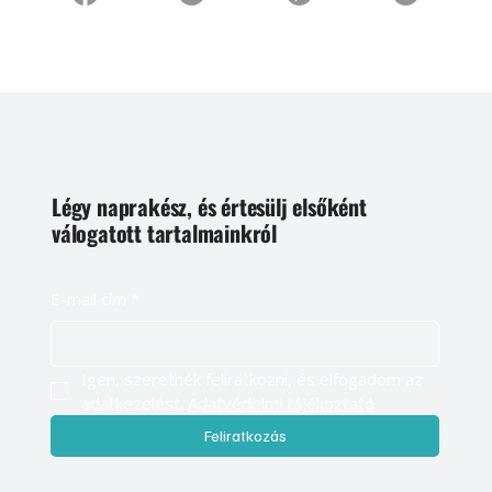
Légy naprakész, és értesülj elsőként
válogatott tartalmainkról
E-mail cím
*
Igen, szeretnék feliratkozni, és elfogadom az 
adatkezelést. 
Adatvédelmi tájékoztató
Feliratkozás