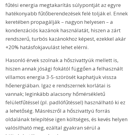
fűtési energia megtakarítás súlypontját az egyre 
hatékonyabb fűtőberendezések felé tolják el. Ennek 
keretében propagálják – nagyon helyesen – a 
kondenzációs kazánok használatát, hiszen a zárt 
rendszerű, turbós kazánokhoz képest, ezekkel akár 
+20% hatásfokjavulást lehet elérni.
Hasonló érvek szolnak a hőszivattyúk mellett is, 
hiszen annak jósági fokától függően a felhasznált 
villamos energia 3-5-szörösét kaphatjuk vissza 
hőenergiában. Igaz e rendszernek korlátai is 
vannak; leginkább alacsony hőmérsékletű 
felületfűtéssel (pl. padlófűtéssel) használható ki ez 
a lehetőség. Másrészről a hőszivattyú forrás 
oldalának telepítése igen költséges, és kevés helyen 
valósítható meg, ezáltal gyakran sérül a 