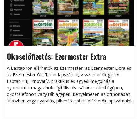
Okoselőfizetés: Ezermester Extra
A Laptapiron elérhetők az Ezermester, az Ezermester Extra és
az Ezermester Old Timer lapszámai, visszamenőleg is! A
Laptapir új, innovatív, praktikus és egyedi megoldás a
L
nyomtatott magazinok digitális olvasására számítógépen,
okostelefonon vagy táblagépen. Kényelmesen az otthonában,
útközben vagy nyaralás, pihenés alatt is elérhetők lapszámaink.
ú
Bárhol, bármikor, akár külföldön élve vagy dolgozva is
B
olvashatók az Ezermester lapszámai. A Laptapir kényelmes
megoldás, mert: – t