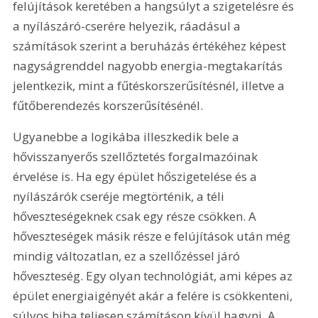
felújítások keretében a hangsúlyt a szigetelésre és 
a nyílászáró-cserére helyezik, ráadásul a 
számítások szerint a beruházás értékéhez képest 
nagyságrenddel nagyobb energia-megtakarítás 
jelentkezik, mint a fűtéskorszerűsítésnél, illetve a 
fűtőberendezés korszerűsítésénél.
Ugyanebbe a logikába illeszkedik bele a 
hővisszanyerős szellőztetés forgalmazóinak 
érvelése is. Ha egy épület hőszigetelése és a 
nyílászárók cseréje megtörténik, a téli 
hőveszteségeknek csak egy része csökken. A 
hőveszteségek másik része e felújítások után még 
mindig változatlan, ez a szellőzéssel járó 
hőveszteség. Egy olyan technológiát, ami képes az 
épület energiaigényét akár a felére is csökkenteni, 
súlyos hiba teljesen számításon kívül hagyni. A 