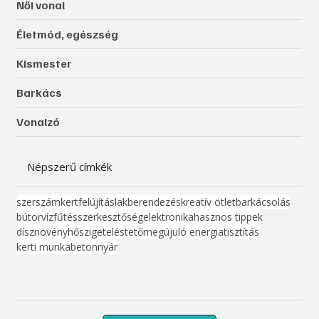
Női vonal
Életmód, egészség
Kismester
Barkács
Vonalzó
Népszerű címkék
szerszám
kert
felújítás
lakberendezés
kreatív ötlet
barkácsolás
bútor
víz
fűtés
szerkesztőség
elektronika
hasznos tippek
dísznövény
hőszigetelés
tető
megújuló energia
tisztítás
kerti munka
beton
nyár