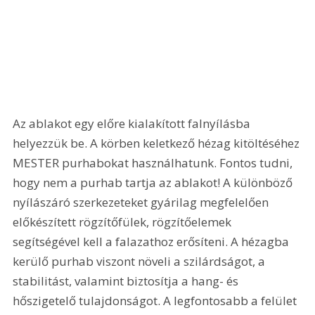
Az ablakot egy előre kialakított falnyílásba 
helyezzük be. A körben keletkező hézag kitöltéséhez 
MESTER purhabokat használhatunk. Fontos tudni, 
hogy nem a purhab tartja az ablakot! A különböző 
nyílászáró szerkezeteket gyárilag megfelelően 
előkészített rögzítőfülek, rögzítőelemek 
segítségével kell a falazathoz erősíteni. A hézagba 
kerülő purhab viszont növeli a szilárdságot, a 
stabilitást, valamint biztosítja a hang- és 
hőszigetelő tulajdonságot. A legfontosabb a felület 