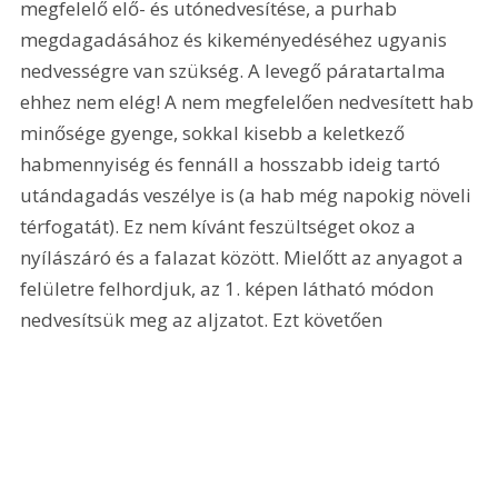
megfelelő elő- és utónedvesítése, a purhab 
megdagadásához és kikeményedéséhez ugyanis 
nedvességre van szükség. A levegő páratartalma 
ehhez nem elég! A nem megfelelően nedvesített hab 
minősége gyenge, sokkal kisebb a keletkező 
habmennyiség és fennáll a hosszabb ideig tartó 
utándagadás veszélye is (a hab még napokig növeli 
térfogatát). Ez nem kívánt feszültséget okoz a 
nyílászáró és a falazat között. Mielőtt az anyagot a 
felületre felhordjuk, az 1. képen látható módon 
nedvesítsük meg az aljzatot. Ezt követően 