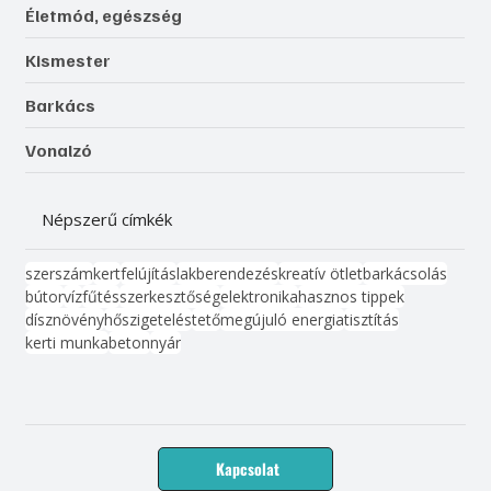
Életmód, egészség
Kismester
Barkács
Vonalzó
Népszerű címkék
szerszám
kert
felújítás
lakberendezés
kreatív ötlet
barkácsolás
bútor
víz
fűtés
szerkesztőség
elektronika
hasznos tippek
dísznövény
hőszigetelés
tető
megújuló energia
tisztítás
kerti munka
beton
nyár
Kapcsolat