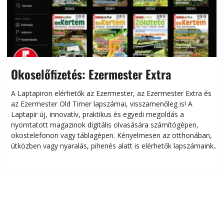
Okoselőfizetés: Ezermester Extra
A Laptapiron elérhetők az Ezermester, az Ezermester Extra és
az Ezermester Old Timer lapszámai, visszamenőleg is! A
Laptapir új, innovatív, praktikus és egyedi megoldás a
L
nyomtatott magazinok digitális olvasására számítógépen,
okostelefonon vagy táblagépen. Kényelmesen az otthonában,
útközben vagy nyaralás, pihenés alatt is elérhetők lapszámaink.
ú
Bárhol, bármikor, akár külföldön élve vagy dolgozva is
B
olvashatók az Ezermester lapszámai. A Laptapir kényelmes
megoldás, mert: – t