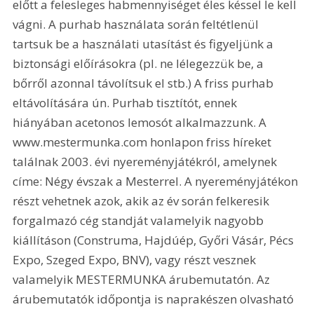
előtt a felesleges habmennyiséget éles késsel le kell 
vágni. A purhab használata során feltétlenül 
tartsuk be a használati utasítást és figyeljünk a 
biztonsági előírásokra (pl. ne lélegezzük be, a 
bőrről azonnal távolítsuk el stb.) A friss purhab 
eltávolítására ún. Purhab tisztítót, ennek 
hiányában acetonos lemosót alkalmazzunk. A 
www.mestermunka.com honlapon friss híreket 
találnak 2003. évi nyereményjátékról, amelynek 
címe: Négy évszak a Mesterrel. A nyereményjátékon 
részt vehetnek azok, akik az év során felkeresik 
forgalmazó cég standját valamelyik nagyobb 
kiállításon (Construma, Hajdúép, Győri Vásár, Pécs 
Expo, Szeged Expo, BNV), vagy részt vesznek 
valamelyik MESTERMUNKA árubemutatón. Az 
árubemutatók időpontja is naprakészen olvasható 