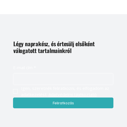
Légy naprakész, és értesülj elsőként
válogatott tartalmainkról
E-mail cím
*
Igen, szeretnék feliratkozni, és elfogadom az 
adatkezelést. 
Adatvédelmi tájékoztató
Feliratkozás