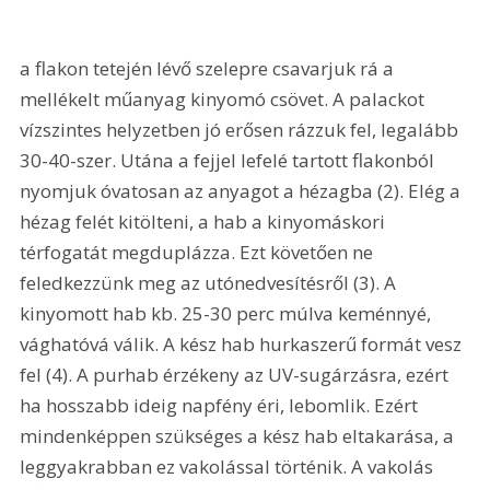
a flakon tetején lévő szelepre csavarjuk rá a 
mellékelt műanyag kinyomó csövet. A palackot 
vízszintes helyzetben jó erősen rázzuk fel, legalább 
30-40-szer. Utána a fejjel lefelé tartott flakonból 
nyomjuk óvatosan az anyagot a hézagba (2). Elég a 
hézag felét kitölteni, a hab a kinyomáskori 
térfogatát megduplázza. Ezt követően ne 
feledkezzünk meg az utónedvesítésről (3). A 
kinyomott hab kb. 25-30 perc múlva keménnyé, 
vághatóvá válik. A kész hab hurkaszerű formát vesz 
fel (4). A purhab érzékeny az UV-sugárzásra, ezért 
ha hosszabb ideig napfény éri, lebomlik. Ezért 
mindenképpen szükséges a kész hab eltakarása, a 
leggyakrabban ez vakolással történik. A vakolás 