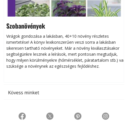
Szobanövények
Virágok gondozása a lakásban, 40+10 növény részletes
ismertetése! A könyv lexikonszerűen veszi sorra a lakásban
s
sikeresen tart­ha­tó növényeket. Már a növény kiválasztásakor
h
segítségünkre lesznek a leírások, mert pontosan megtudjuk,
k
hogy milyen körülményekre (hőmérséklet, páratartalom stb.) van
szüksége a növénynek az egészséges fejlődéshez.
t
Kövess minket