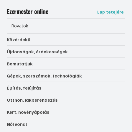
Ezermester online
Lap tetejére
Rovatok
Közérdekű
Újdonságok, érdekességek
Bemutatjuk
Gépek, szerszámok, technológiák
Építés, felújítás
Otthon, lakberendezés
Kert, növényápolás
Női vonal