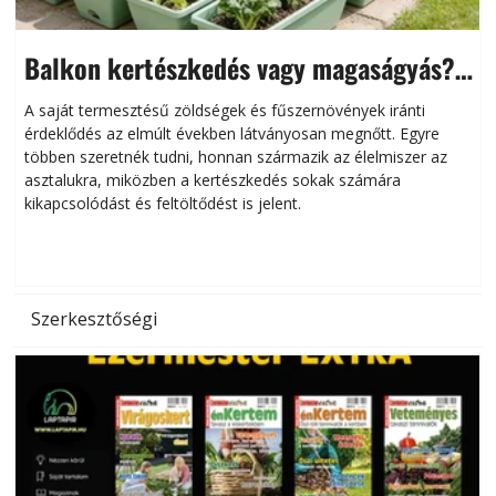
Balkon kertészkedés vagy magaságyás?
Helytakarékos kertészkedés
A saját termesztésű zöldségek és fűszernövények iránti
érdeklődés az elmúlt években látványosan megnőtt. Egyre
többen szeretnék tudni, honnan származik az élelmiszer az
l
asztalukra, miközben a kertészkedés sokak számára
kikapcsolódást és feltöltődést is jelent.
é
d
Szerkesztőségi