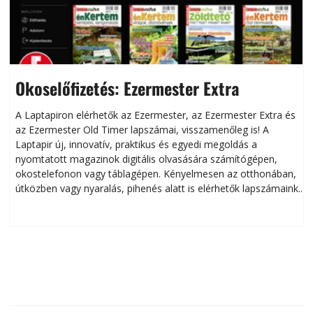
Okoselőfizetés: Ezermester Extra
A Laptapiron elérhetők az Ezermester, az Ezermester Extra és
az Ezermester Old Timer lapszámai, visszamenőleg is! A
Laptapir új, innovatív, praktikus és egyedi megoldás a
L
nyomtatott magazinok digitális olvasására számítógépen,
okostelefonon vagy táblagépen. Kényelmesen az otthonában,
útközben vagy nyaralás, pihenés alatt is elérhetők lapszámaink.
ú
Bárhol, bármikor, akár külföldön élve vagy dolgozva is
B
olvashatók az Ezermester lapszámai. A Laptapir kényelmes
megoldás, mert: – t