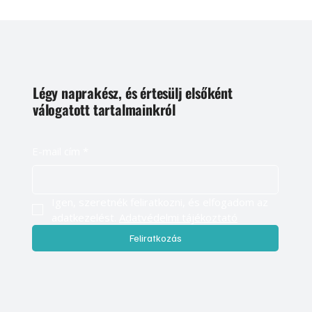
Légy naprakész, és értesülj elsőként
válogatott tartalmainkról
E-mail cím
*
Igen, szeretnék feliratkozni, és elfogadom az 
adatkezelést. 
Adatvédelmi tájékoztató
Feliratkozás