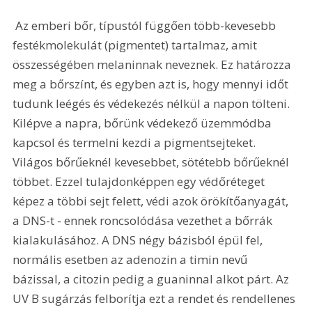
 Az emberi bőr, típustól függően több-kevesebb 
festékmolekulát (pigmentet) tartalmaz, amit 
összességében melaninnak neveznek. Ez határozza 
meg a bőrszínt, és egyben azt is, hogy mennyi időt 
tudunk leégés és védekezés nélkül a napon tölteni. 
Kilépve a napra, bőrünk védekező üzemmódba 
kapcsol és termelni kezdi a pigmentsejteket. 
Világos bőrűeknél kevesebbet, sötétebb bőrűeknél 
többet. Ezzel tulajdonképpen egy védőréteget 
képez a többi sejt felett, védi azok örökítőanyagát, 
a DNS-t - ennek roncsolódása vezethet a bőrrák 
kialakulásához. A DNS négy bázisból épül fel, 
normális esetben az adenozin a timin nevű 
bázissal, a citozin pedig a guaninnal alkot párt. Az 
UV B sugárzás felborítja ezt a rendet és rendellenes 