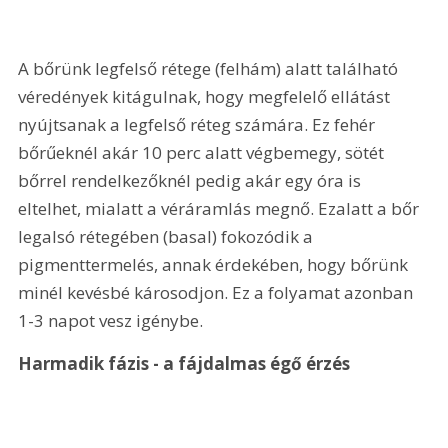
A bőrünk legfelső rétege (felhám) alatt található 
véredények kitágulnak, hogy megfelelő ellátást 
nyújtsanak a legfelső réteg számára. Ez fehér 
bőrűeknél akár 10 perc alatt végbemegy, sötét 
bőrrel rendelkezőknél pedig akár egy óra is 
eltelhet, mialatt a véráramlás megnő. Ezalatt a bőr 
legalsó rétegében (basal) fokozódik a 
pigmenttermelés, annak érdekében, hogy bőrünk 
minél kevésbé károsodjon. Ez a folyamat azonban 
1-3 napot vesz igénybe. 
Harmadik fázis - a fájdalmas égő érzés 