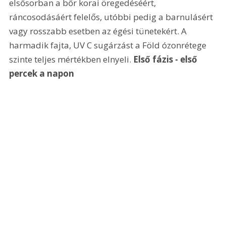
elsősorban a bőr korai öregedéséért, 
ráncosodásáért felelős, utóbbi pedig a barnulásért 
vagy rosszabb esetben az égési tünetekért. A 
harmadik fajta, UV C sugárzást a Föld ózonrétege 
szinte teljes mértékben elnyeli. 
Első fázis - első 
percek a napon