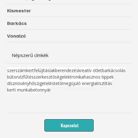
Kismester
Barkács
Vonalzó
Népszerű címkék
szerszám
kert
felújítás
lakberendezés
kreatív ötlet
barkácsolás
bútor
víz
fűtés
szerkesztőség
elektronika
hasznos tippek
dísznövény
hőszigetelés
tető
megújuló energia
tisztítás
kerti munka
beton
nyár
Kapcsolat