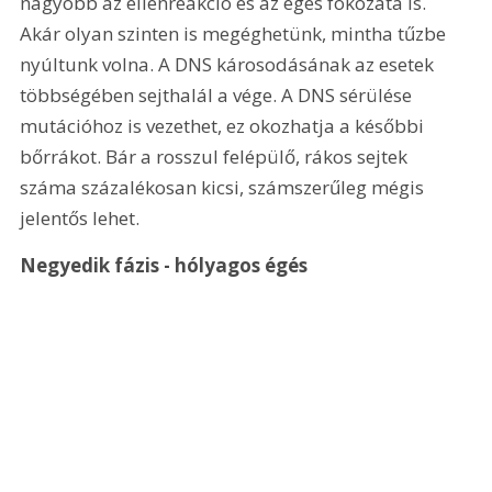
nagyobb az ellenreakció és az égés fokozata is. 
Akár olyan szinten is megéghetünk, mintha tűzbe 
nyúltunk volna. A DNS károsodásának az esetek 
többségében sejthalál a vége. A DNS sérülése 
mutációhoz is vezethet, ez okozhatja a későbbi 
bőrrákot. Bár a rosszul felépülő, rákos sejtek 
száma százalékosan kicsi, számszerűleg mégis 
jelentős lehet.
Negyedik fázis - hólyagos égés 