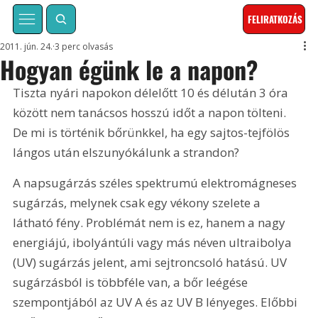
FELIRATKOZÁS
2011. jún. 24.
3 perc olvasás
Hogyan égünk le a napon?
Tiszta nyári napokon délelőtt 10 és délután 3 óra 
között nem tanácsos hosszú időt a napon tölteni. 
De mi is történik bőrünkkel, ha egy sajtos-tejfölös 
lángos után elszunyókálunk a strandon?
A napsugárzás széles spektrumú elektromágneses 
sugárzás, melynek csak egy vékony szelete a 
látható fény. Problémát nem is ez, hanem a nagy 
energiájú, ibolyántúli vagy más néven ultraibolya 
(UV) sugárzás jelent, ami sejtroncsoló hatású. UV 
sugárzásból is többféle van, a bőr leégése 
szempontjából az UV A és az UV B lényeges. Előbbi 