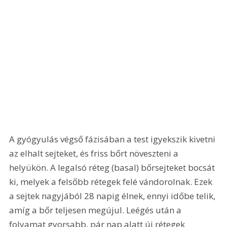
A gyógyulás végső fázisában a test igyekszik kivetni 
az elhalt sejteket, és friss bőrt növeszteni a 
helyükön. A legalsó réteg (basal) bőrsejteket bocsát 
ki, melyek a felsőbb rétegek felé vándorolnak. Ezek 
a sejtek nagyjából 28 napig élnek, ennyi időbe telik, 
amíg a bőr teljesen megújul. Leégés után a 
folyamat gyorsabb, pár nap alatt új rétegek 