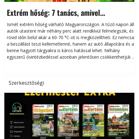
Extrém hőség: 7 tanács, amivel
megóvhatjuk autónkat a nyári károktól
Ismét extrém hőség várható Magyarországon. A tűző napon álló
autók utastere már néhány perc alatt rendkívül felmelegszik, és
rövid időn belül akár a 60-70 °C-ot is megközelítheti. Ez nemcsak
n
a beszállást teszi kellemetlenné, hanem az autó állapotára és a
benne hagyott tárgyakra is káros hatással lehet. Néhány
egyszerű óvintézkedéssel azonban jelentősen csökkenthetjük a
hőség káros hatásait.
l
Szerkesztőségi