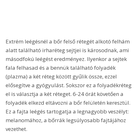
Extrém leégésnél a bőr felső rétegét alkotó felhám 
alatt található irharéteg sejtjei is károsodnak, ami 
másodfokú leégést eredményez. Ilyenkor a sejtek 
fala felhasad és a bennük található folyadék 
(plazma) a két réteg között gyűlik össze, ezzel 
elősegítve a gyógyulást. Sokszor ez a folyadékréteg 
el is választja a két réteget. 6-24 órát követően a 
folyadék elkezd eltávozni a bőr felületén keresztül. 
Ez a fajta leégés tartogatja a legnagyobb veszélyt: 
melanomához, a bőrrák legsúlyosabb fajtájához 
vezethet. 