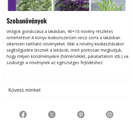
Szobanövények
Virágok gondozása a lakásban, 40+10 növény részletes
ismertetése! A könyv lexikonszerűen veszi sorra a lakásban
s
sikeresen tart­ha­tó növényeket. Már a növény kiválasztásakor
h
segítségünkre lesznek a leírások, mert pontosan megtudjuk,
k
hogy milyen körülményekre (hőmérséklet, páratartalom stb.) van
szüksége a növénynek az egészséges fejlődéshez.
t
Kövess minket