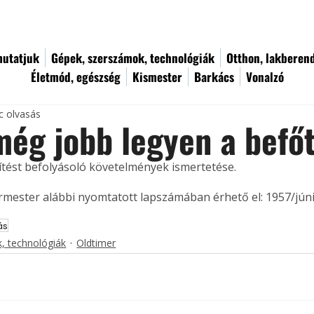
utatjuk
Gépek, szerszámok, technológiák
Otthon, lakberen
Életmód, egészség
Kismester
Barkács
Vonalzó
c olvasás
ég jobb legyen a befőt
ítést befolyásoló követelmények ismertetése. 
ermester alábbi nyomtatott lapszámában érhető el: 1957/júni
ás
, technológiák
Oldtimer