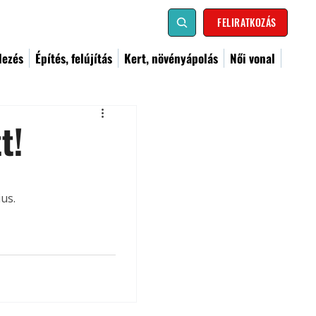
FELIRATKOZÁS
dezés
Építés, felújítás
Kert, növényápolás
Női vonal
t!
us.