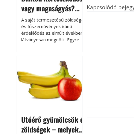
vagy magaságyás?
Kapcsolódó bejeg
Helytakarékos
A saját termesztésű zöldségek
kertészkedés
és fűszernövények iránti
érdeklődés az elmúlt években
látványosan megnőtt. Egyre
többen szeretnék tudni, honnan
származik az élelmiszer az
asztalukra, miközben a
kertészkedés sokak számára
kikapcsolódást és feltöltődést
is jelent.
Utóérő gyümölcsök és
zöldségek – melyek