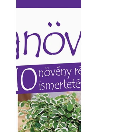
Ezermester lapszámai. A
Ezermester lapszámai
Laptapir kényelmes megoldás,
Laptapir kényelmes 
mert: – t
mert: – t