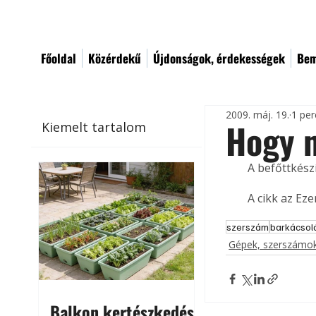
Főoldal
Közérdekű
Újdonságok, érdekességek
Bem
2009. máj. 19.
1 per
Hogy m
Kiemelt tartalom
A befőttkész
A cikk az Ez
szerszám
barkácsol
Gépek, szerszámok
Balkon kertészkedés