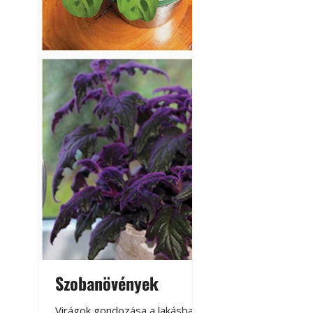
Szobanövények
Virágoskert: k
teraszon, laká
Virágok gondozása a lakásban,