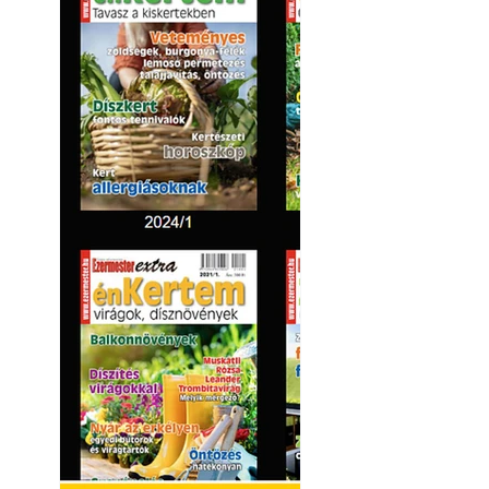
Kültéri hűtés: ho
a teraszt és a ker