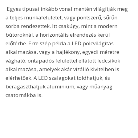
 Egyes típusai inkább vonal mentén világítják meg 
a teljes munkafelületet, vagy pontszerű, sűrűn 
sorba rendezettek. Itt csakúgy, mint a modern 
bútoroknál, a horizontális elrendezés kerül 
előtérbe. Erre szép példa a LED polcvilágítás 
alkalmazása, vagy a hajlékony, egyedi méretre 
vágható, öntapadós felülettel ellátott ledcsíkok 
alkalmazása, amelyek akár vízálló kivitelben is 
elérhetőek. A LED szalagokat toldhatjuk, és 
beragaszthatjuk alumínium, vagy műanyag 
csatornákba is.