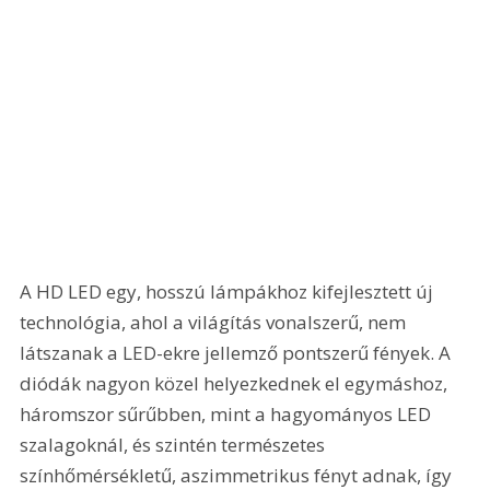
A HD LED egy, hosszú lámpákhoz kifejlesztett új 
technológia, ahol a világítás vonalszerű, nem 
látszanak a LED-ekre jellemző pontszerű fények. A 
diódák nagyon közel helyezkednek el egymáshoz, 
háromszor sűrűbben, mint a hagyományos LED 
szalagoknál, és szintén természetes 
színhőmérsékletű, aszimmetrikus fényt adnak, így 