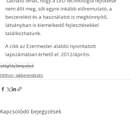
 Látható tehát, hogy a LED technológia fejlődése 
nem állt meg, sőt egyre inkább előremutató, a 
beszerelést és a használatot is megkönnyítő, 
látványban is kiemelkedő fejlesztésekkel 
találkozhatunk.
A cikk az Ezermester alábbi nyomtatott 
lapszámában érhető el: 2012/április.
világítás
lámpa
led
Otthon, lakberendezés
Kapcsolódó bejegyzések