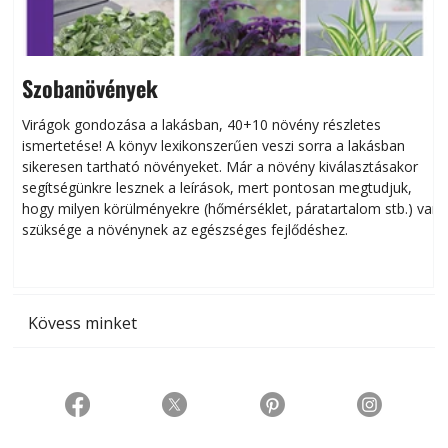
Szobanövények
Virágok gondozása a lakásban, 40+10 növény részletes
ismertetése! A könyv lexikonszerűen veszi sorra a lakásban
s
sikeresen tart­ha­tó növényeket. Már a növény kiválasztásakor
h
segítségünkre lesznek a leírások, mert pontosan megtudjuk,
k
hogy milyen körülményekre (hőmérséklet, páratartalom stb.) van
szüksége a növénynek az egészséges fejlődéshez.
t
Kövess minket