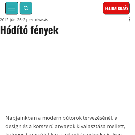
FELIRATKOZÁS
2012. jún. 26.
2 perc olvasás
Hódító fények
Napjainkban a modern bútorok tervezésénél, a 
design és a korszerű anyagok kiválasztása mellett, 
különös hangsúlyt kap a világítástechnika is. Egy 