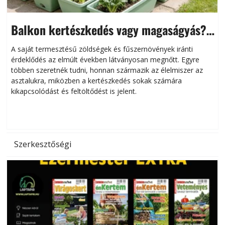
Balkon kertészkedés vagy magaságyás?
Helytakarékos kertészkedés
A saját termesztésű zöldségek és fűszernövények iránti
érdeklődés az elmúlt években látványosan megnőtt. Egyre
többen szeretnék tudni, honnan származik az élelmiszer az
l
asztalukra, miközben a kertészkedés sokak számára
kikapcsolódást és feltöltődést is jelent.
é
d
Szerkesztőségi