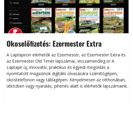
Okoselőfizetés: Ezermester Extra
A Laptapiron elérhetők az Ezermester, az Ezermester Extra és
az Ezermester Old Timer lapszámai, visszamenőleg is! A
Laptapir új, innovatív, praktikus és egyedi megoldás a
L
nyomtatott magazinok digitális olvasására számítógépen,
okostelefonon vagy táblagépen. Kényelmesen az otthonában,
útközben vagy nyaralás, pihenés alatt is elérhetők lapszámaink.
ú
Bárhol, bármikor, akár külföldön élve vagy dolgozva is
B
olvashatók az Ezermester lapszámai. A Laptapir kényelmes
megoldás, mert: – t