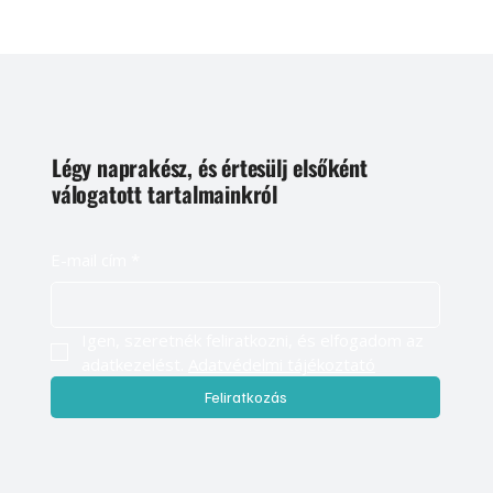
Légy naprakész, és értesülj elsőként
válogatott tartalmainkról
E-mail cím
*
Igen, szeretnék feliratkozni, és elfogadom az 
adatkezelést. 
Adatvédelmi tájékoztató
Feliratkozás