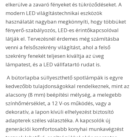
elkerülve a zavaró fényeket és tükröződéseket. A 
modern LED világítástechnikai eszközök 
használatát nagyban megkönnyíti, hogy többüket 
fényerő-szabályozós, LED-es érintőkapcsolóval 
látják el. Tervezésnél érdemes még számításba 
venni a felsőszekrény világítást, ahol a felső 
szekrény fenekét teljesen kiváltja az üveg 
lámpatest, és a LED vállfatartó rudat is.
 A bútorlapba süllyeszthető spotlámpák is egyre 
kedvezőbb tulajdonságokkal rendelkeznek, mint az 
alacsony (8 mm) beépítési mélység, a melegebb 
színhőmérséklet, a 12 V-os működés, vagy a 
dekoratív, a lapon kívüli elhelyezést biztosító 
adapterek széles választéka. A kapcsolók új 
generációi komfortosabb konyhai munkavégzést 