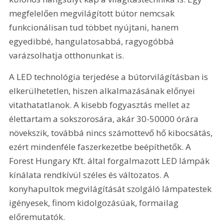
megfelelően megvilágított bútor nemcsak 
funkcionálisan tud többet nyújtani, hanem 
egyedibbé, hangulatosabbá, ragyogóbbá 
varázsolhatja otthonunkat is.
A LED technológia terjedése a bútorvilágításban is 
elkerülhetetlen, hiszen alkalmazásának előnyei 
vitathatatlanok. A kisebb fogyasztás mellet az 
élettartam a sokszorosára, akár 30-50000 órára 
növekszik, továbbá nincs számottevő hő kibocsátás, 
ezért mindenféle faszerkezetbe beépíthetők. A 
Forest Hungary Kft. által forgalmazott LED lámpák 
kínálata rendkívül széles és változatos. A 
konyhapultok megvilágítását szolgáló lámpatestek 
igényesek, finom kidolgozásúak, formailag 
előremutatók.