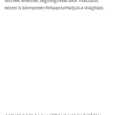
tesznek lehetővé, segítségükkel akár maszatos 
kézzel is könnyedén felkapcsolhatjuk a világítást.