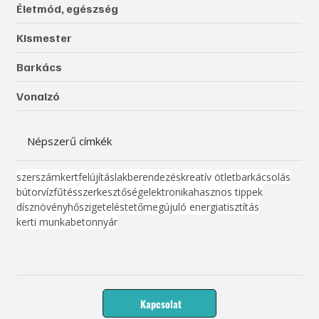
Életmód, egészség
Kismester
Barkács
Vonalzó
Népszerű címkék
szerszám
kert
felújítás
lakberendezés
kreatív ötlet
barkácsolás
bútor
víz
fűtés
szerkesztőség
elektronika
hasznos tippek
dísznövény
hőszigetelés
tető
megújuló energia
tisztítás
kerti munka
beton
nyár
Kapcsolat