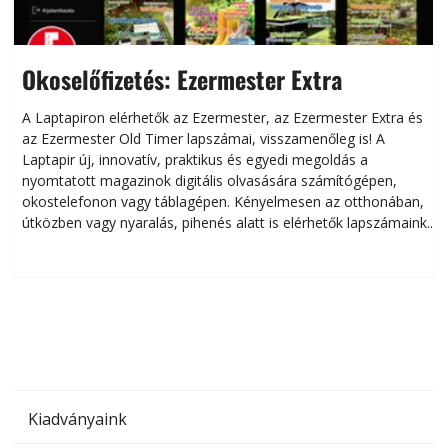
Okoselőfizetés: Ezermester Extra
A Laptapiron elérhetők az Ezermester, az Ezermester Extra és
az Ezermester Old Timer lapszámai, visszamenőleg is! A
Laptapir új, innovatív, praktikus és egyedi megoldás a
L
nyomtatott magazinok digitális olvasására számítógépen,
okostelefonon vagy táblagépen. Kényelmesen az otthonában,
útközben vagy nyaralás, pihenés alatt is elérhetők lapszámaink.
ú
Bárhol, bármikor, akár külföldön élve vagy dolgozva is
B
olvashatók az Ezermester lapszámai. A Laptapir kényelmes
megoldás, mert: – t
Kiadványaink