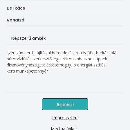
Barkács
Vonalzó
Népszerű címkék
szerszám
kert
felújítás
lakberendezés
kreatív ötlet
barkácsolás
bútor
víz
fűtés
szerkesztőség
elektronika
hasznos tippek
dísznövény
hőszigetelés
tető
megújuló energia
tisztítás
kerti munka
beton
nyár
Kapcsolat
Impresszum
Médiaajánlat