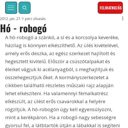
FELIRATKOZÁS
2012. jan. 27.
1 perc olvasás
Hó - robogó
A hó-robogó a szánkó, a sí és a korcsolya keveréke, 
házilag is könnyen elkészíthető. Az ülés kivételével, 
amely erős deszka, az egész szerkezet hajlított és 
hegesztett kivitelű. Először a csúszótalpakat és 
éleiket vágjuk ki acélanyagból, s meghajlítjuk és 
összehegesztjük őket. A kormányszerkezetet a 
cikkben található részletes műszaki rajz alapján 
lehet elkészíteni. Ha valamennyi fémalkatrész 
elkészült, az ülést erős csavarokkal a helyére 
rögzítjük. A hó-robogón úgy kell egyensúlyozni, 
mint a kerékpáron. Ha a robogó nagy sebességre 
gyorsul fel, a látbtartók útján a lábakkal is segíteni 