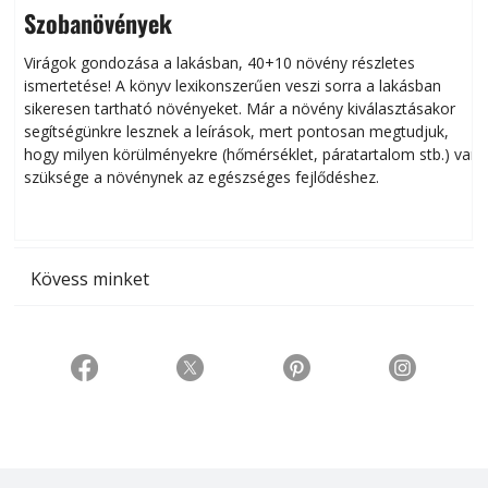
Szobanövények
Virágok gondozása a lakásban, 40+10 növény részletes
ismertetése! A könyv lexikonszerűen veszi sorra a lakásban
s
sikeresen tart­ha­tó növényeket. Már a növény kiválasztásakor
h
segítségünkre lesznek a leírások, mert pontosan megtudjuk,
k
hogy milyen körülményekre (hőmérséklet, páratartalom stb.) van
szüksége a növénynek az egészséges fejlődéshez.
t
Kövess minket