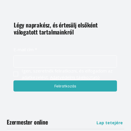
Légy naprakész, és értesülj elsőként
válogatott tartalmainkról
E-mail cím
*
Igen, szeretnék feliratkozni, és elfogadom az 
adatkezelést. 
Adatvédelmi tájékoztató
Feliratkozás
Ezermester online
Lap tetejére