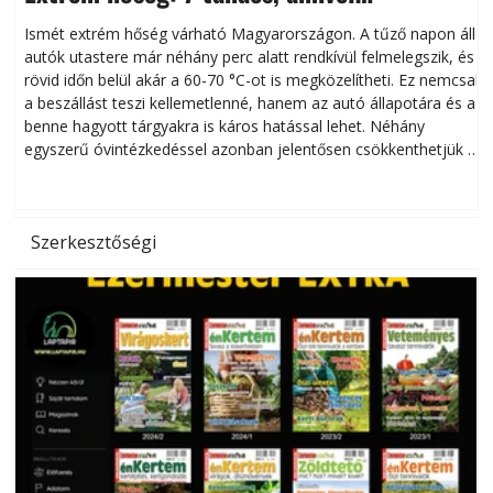
megóvhatjuk autónkat a nyári károktól
Ismét extrém hőség várható Magyarországon. A tűző napon álló
autók utastere már néhány perc alatt rendkívül felmelegszik, és
rövid időn belül akár a 60-70 °C-ot is megközelítheti. Ez nemcsak
n
a beszállást teszi kellemetlenné, hanem az autó állapotára és a
benne hagyott tárgyakra is káros hatással lehet. Néhány
egyszerű óvintézkedéssel azonban jelentősen csökkenthetjük a
hőség káros hatásait.
l
Szerkesztőségi