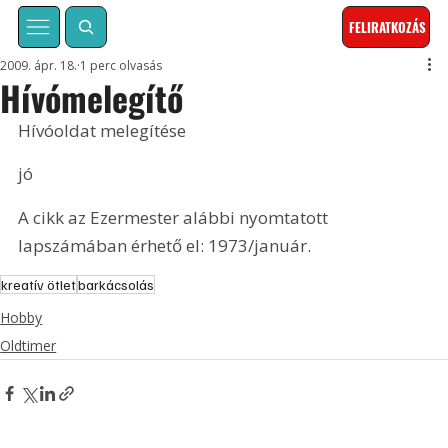
FELIRATKOZÁS
2009. ápr. 18.
1 perc olvasás
Hívómelegítő
Hívóoldat melegítése
jó
A cikk az Ezermester alábbi nyomtatott 
lapszámában érhető el: 1973/január.
kreatív ötlet
barkácsolás
Hobby
Oldtimer