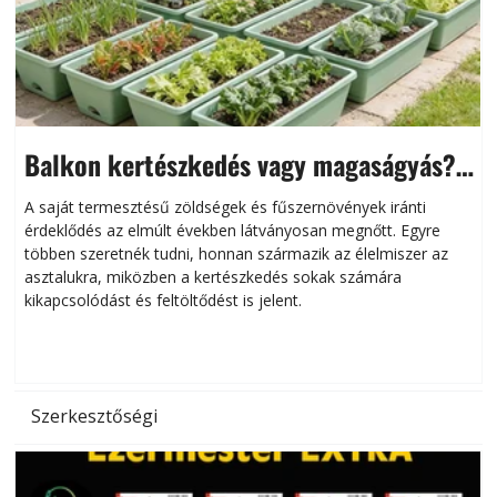
Balkon kertészkedés vagy magaságyás?
Helytakarékos kertészkedés
A saját termesztésű zöldségek és fűszernövények iránti
érdeklődés az elmúlt években látványosan megnőtt. Egyre
többen szeretnék tudni, honnan származik az élelmiszer az
l
asztalukra, miközben a kertészkedés sokak számára
kikapcsolódást és feltöltődést is jelent.
é
d
Szerkesztőségi