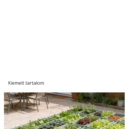
"Kétéltű antenna" nagy érdeklődést váltott ki.
Szerzőjéhez sokan fordultak levelükkel és
személyesen is. Önzetlenül segített
mindenkinek, így több helyhez köt
Kiemelt tartalom