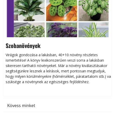
Szobanövények
Virágok gondozása a lakásban, 40+10 növény részletes
ismertetése! A könyv lexikonszerűen veszi sorra a lakásban
s
sikeresen tart­ha­tó növényeket. Már a növény kiválasztásakor
h
segítségünkre lesznek a leírások, mert pontosan megtudjuk,
k
hogy milyen körülményekre (hőmérséklet, páratartalom stb.) van
szüksége a növénynek az egészséges fejlődéshez.
t
Kövess minket