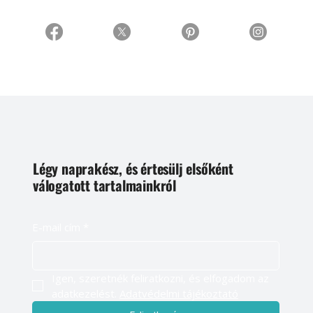
Légy naprakész, és értesülj elsőként
válogatott tartalmainkról
E-mail cím
*
Igen, szeretnék feliratkozni, és elfogadom az 
adatkezelést. 
Adatvédelmi tájékoztató