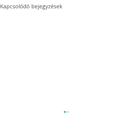
Kapcsolódó bejegyzések
Méretezett kétéltű antenna
Az Ezermester 1980/9. számában bemutatott