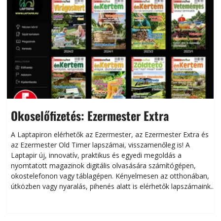
Okoselőfizetés: Ezermester Extra
A Laptapiron elérhetők az Ezermester, az Ezermester Extra és
az Ezermester Old Timer lapszámai, visszamenőleg is! A
Laptapir új, innovatív, praktikus és egyedi megoldás a
L
nyomtatott magazinok digitális olvasására számítógépen,
okostelefonon vagy táblagépen. Kényelmesen az otthonában,
útközben vagy nyaralás, pihenés alatt is elérhetők lapszámaink.
ú
Bárhol, bármikor, akár külföldön élve vagy dolgozva is
B
olvashatók az Ezermester lapszámai. A Laptapir kényelmes
megoldás, mert: – t