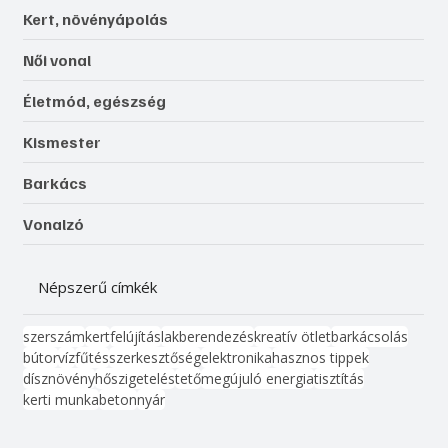
Kert, növényápolás
Női vonal
Életmód, egészség
Kismester
Barkács
Vonalzó
Népszerű címkék
szerszám
kert
felújítás
lakberendezés
kreatív ötlet
barkácsolás
bútor
víz
fűtés
szerkesztőség
elektronika
hasznos tippek
dísznövény
hőszigetelés
tető
megújuló energia
tisztítás
kerti munka
beton
nyár