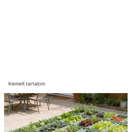
Újra a lőtér hangszigeteléséről
Kiemelt tartalom