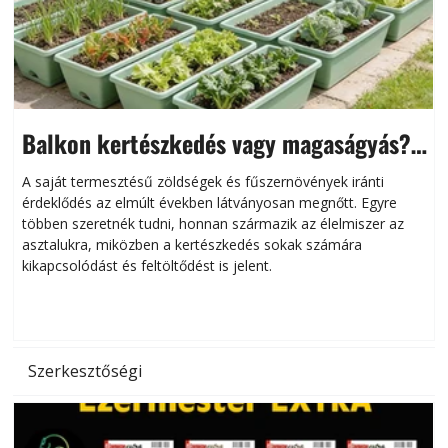
Balkon kertészkedés vagy magaságyás?
Helytakarékos kertészkedés
A saját termesztésű zöldségek és fűszernövények iránti
érdeklődés az elmúlt években látványosan megnőtt. Egyre
többen szeretnék tudni, honnan származik az élelmiszer az
l
asztalukra, miközben a kertészkedés sokak számára
kikapcsolódást és feltöltődést is jelent.
é
d
Szerkesztőségi