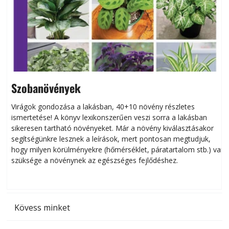
Szobanövények
Virágok gondozása a lakásban, 40+10 növény részletes
ismertetése! A könyv lexikonszerűen veszi sorra a lakásban
s
sikeresen tart­ha­tó növényeket. Már a növény kiválasztásakor
h
segítségünkre lesznek a leírások, mert pontosan megtudjuk,
k
hogy milyen körülményekre (hőmérséklet, páratartalom stb.) van
szüksége a növénynek az egészséges fejlődéshez.
t
Kövess minket