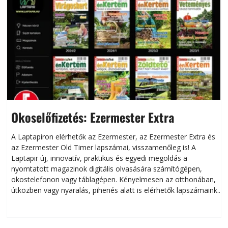
Okoselőfizetés: Ezermester Extra
A Laptapiron elérhetők az Ezermester, az Ezermester Extra és
az Ezermester Old Timer lapszámai, visszamenőleg is! A
Laptapir új, innovatív, praktikus és egyedi megoldás a
L
nyomtatott magazinok digitális olvasására számítógépen,
okostelefonon vagy táblagépen. Kényelmesen az otthonában,
útközben vagy nyaralás, pihenés alatt is elérhetők lapszámaink.
ú
Bárhol, bármikor, akár külföldön élve vagy dolgozva is
B
olvashatók az Ezermester lapszámai. A Laptapir kényelmes
megoldás, mert: – t