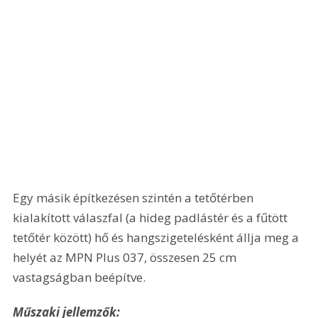
Egy másik építkezésen szintén a tetőtérben 
kialakított válaszfal (a hideg padlástér és a fűtött 
tetőtér között) hő és hangszigetelésként állja meg a 
helyét az MPN Plus 037, összesen 25 cm 
vastagságban beépítve.
Műszaki jellemzők: