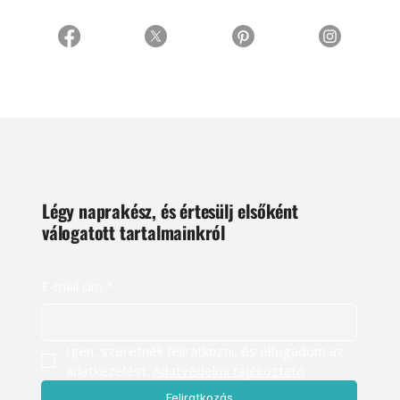
Légy naprakész, és értesülj elsőként
válogatott tartalmainkról
E-mail cím
*
Igen, szeretnék feliratkozni, és elfogadom az 
adatkezelést. 
Adatvédelmi tájékoztató
Feliratkozás