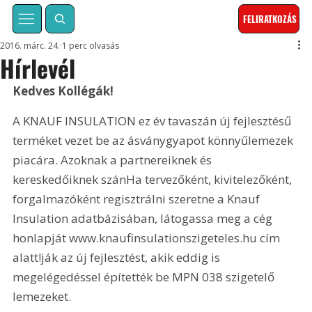
FELIRATKOZÁS
2016. márc. 24.
1 perc olvasás
Hírlevél
Kedves Kollégák!
A KNAUF INSULATION ez év tavaszán új fejlesztésű 
terméket vezet be az ásványgyapot könnyűlemezek 
piacára. Azoknak a partnereiknek és 
kereskedőiknek szánHa tervezőként, kivitelezőként, 
forgalmazóként regisztrálni szeretne a Knauf 
Insulation adatbázisában, látogassa meg a cég 
honlapját www.knaufinsulationszigeteles.hu cím 
alatt!ják az új fejlesztést, akik eddig is 
megelégedéssel építették be MPN 038 szigetelő 
lemezeket.