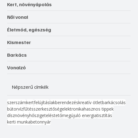
Kert, növényápolás
Női vonal
Életmód, egészség
Kismester
Barkács
Vonalzó
Népszerű címkék
szerszám
kert
felújítás
lakberendezés
kreatív ötlet
barkácsolás
bútor
víz
fűtés
szerkesztőség
elektronika
hasznos tippek
dísznövény
hőszigetelés
tető
megújuló energia
tisztítás
kerti munka
beton
nyár