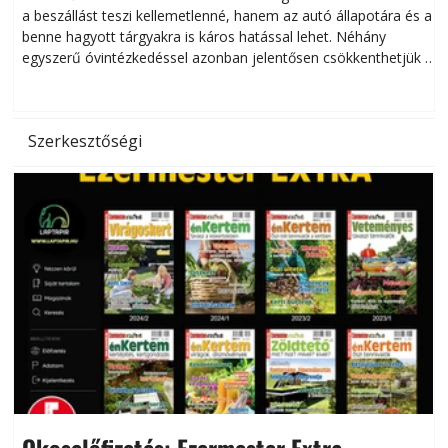
a beszállást teszi kellemetlenné, hanem az autó állapotára és a
benne hagyott tárgyakra is káros hatással lehet. Néhány
egyszerű óvintézkedéssel azonban jelentősen csökkenthetjük a
hőség káros hatásait.
l
Szerkesztőségi