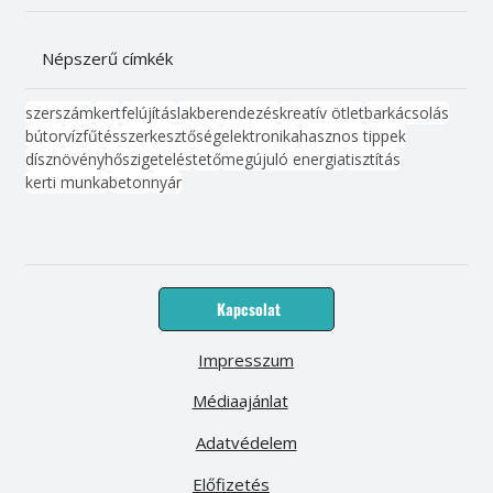
Népszerű címkék
szerszám
kert
felújítás
lakberendezés
kreatív ötlet
barkácsolás
bútor
víz
fűtés
szerkesztőség
elektronika
hasznos tippek
dísznövény
hőszigetelés
tető
megújuló energia
tisztítás
kerti munka
beton
nyár
Kapcsolat
Impresszum
Médiaajánlat
Adatvédelem
Előfizetés