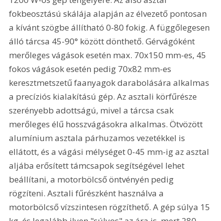
fokbeosztású skálája alapján az élvezető pontosan 
a kívánt szögbe állítható 0-80 fokig. A függőlegesen 
álló tárcsa 45-90° között dönthető. Gérvágóként 
merőleges vágások esetén max. 70x150 mm-es, 45 
fokos vágások esetén pedig 70x82 mm-es 
keresztmetszetű faanyagok darabolására alkalmas 
a precíziós kialakítású gép. Az asztali körfűrésze 
szerényebb adottságú, mivel a tárcsa csak 
merőleges élű hosszvágásokra alkalmas. Ötvözött 
alumínium asztala párhuzamos vezetékkel is 
ellátott, és a vágási mélységet 0-45 mm-ig az asztal 
aljába erősített támcsapok segítségével lehet 
beállítani, a motorbölcső öntvényén pedig 
rögzíteni. Asztali fűrészként használva a 
motorbölcső vízszintesen rögzíthető. A gép súlya 15 
kg, és legalább ilyen "súlyos" az ára is, mert 280 