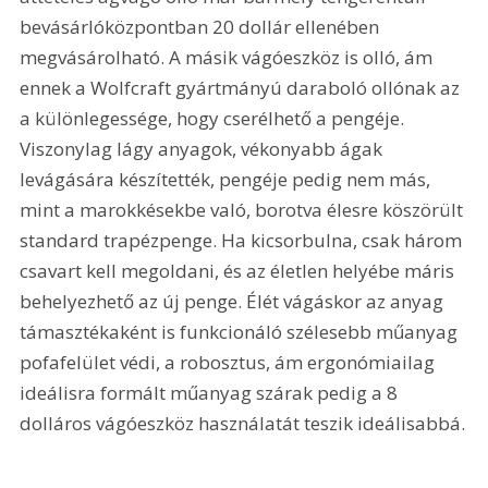
bevásárlóközpontban 20 dollár ellenében 
megvásárolható. A másik vágóeszköz is olló, ám 
ennek a Wolfcraft gyártmányú daraboló ollónak az 
a különlegessége, hogy cserélhető a pengéje. 
Viszonylag lágy anyagok, vékonyabb ágak 
levágására készítették, pengéje pedig nem más, 
mint a marokkésekbe való, borotva élesre köszörült 
standard trapézpenge. Ha kicsorbulna, csak három 
csavart kell megoldani, és az életlen helyébe máris 
behelyezhető az új penge. Élét vágáskor az anyag 
támasztékaként is funkcionáló szélesebb műanyag 
pofafelület védi, a robosztus, ám ergonómiailag 
ideálisra formált műanyag szárak pedig a 8 
dolláros vágóeszköz használatát teszik ideálisabbá.