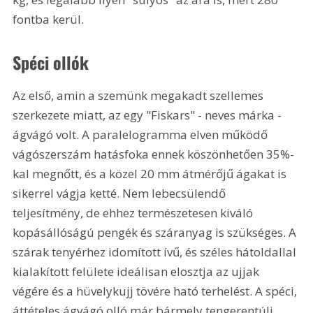
fontba kerül.
Spéci ollók
Az első, amin a szemünk megakadt szellemes 
szerkezete miatt, az egy "Fiskars" - neves márka - 
ágvágó volt. A paralelogramma elven működő 
vágószerszám hatásfoka ennek köszönhetően 35%-
kal megnőtt, és a közel 20 mm átmérőjű ágakat is 
sikerrel vágja ketté. Nem lebecsülendő 
teljesítmény, de ehhez természetesen kiváló 
kopásállóságú pengék és száranyag is szükséges. A 
szárak tenyérhez idomított ívű, és széles hátoldallal 
kialakított felülete ideálisan elosztja az ujjak 
végére és a hüvelykujj tövére ható terhelést. A spéci, 
áttételes ágvágó olló már bármely tengerentúli 