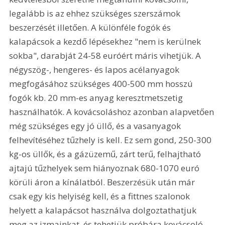
legalább is az ehhez szükséges szerszámok 
beszerzését illetően. A különféle fogók és 
kalapácsok a kezdő lépésekhez "nem is kerülnek 
sokba", darabját 24-58 euróért máris vihetjük. A 
négyszög-, hengeres- és lapos acélanyagok 
megfogásához szükséges 400-500 mm hosszú 
fogók kb. 20 mm-es anyag keresztmetszetig 
használhatók. A kovácsoláshoz azonban alapvetően 
még szükséges egy jó üllő, és a vasanyagok 
felhevítéséhez tűzhely is kell. Ez sem gond, 250-300 
kg-os üllők, és a gázüzemű, zárt terű, felhajtható 
ajtajú tűzhelyek sem hiányoznak 680-1070 euró 
körüli áron a kínálatból. Beszerzésük után már 
csak egy kis helyiség kell, és a fittnes szalonok 
helyett a kalapácsot használva dolgoztathatjuk 
meg az izmainkat, és tehetjük próbára kovácsoló 