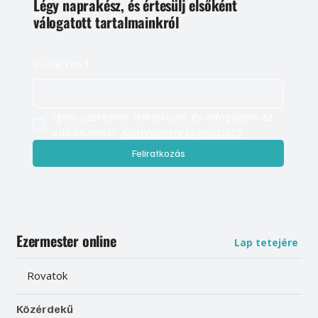
Légy naprakész, és értesülj elsőként
válogatott tartalmainkról
E-mail cím
*
Igen, szeretnék feliratkozni, és elfogadom az 
adatkezelést. 
Adatvédelmi tájékoztató
Feliratkozás
Ezermester online
Lap tetejére
Rovatok
Közérdekű