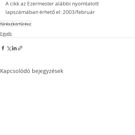
A cikk az Ezermester alábbi nyomtatott 
lapszámában érhető el: 2003/február
fűrész
körfűrész
Egyéb
Kapcsolódó bejegyzések