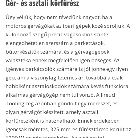
Gér- és asztali körfűrész
Úgy véljük, hogy nem tévedünk nagyot, ha a 
motoros gérvágókat az ipari gépek közé soroljuk. A 
különböző szögű precíz vágásokhoz szinte 
elengedhetetlen szerszám a parkettások, 
bútorkészítők számára, és a gérvágógépek 
választéka ennek megfelelően igen bőséges. Az 
igényes barkácsolók számára is jól jönne egy ilyen 
gép, ám a viszonylag tetemes ár, továbbá a csak 
hobbiként asztaloskodók számára kevés funkcióra 
alkalmas gérvágógép nem túl vonzó. A Freud 
Tooling cég azonban gondolt egy merészet, és 
olyan gérvágót készített, amely asztali 
körfűrészként is használható. Ennek érdekében 
igencsak méretes, 325 mm-es fűrésztárcsa került az 
1200 W-os gép tengelyére. Az alsó asztal 