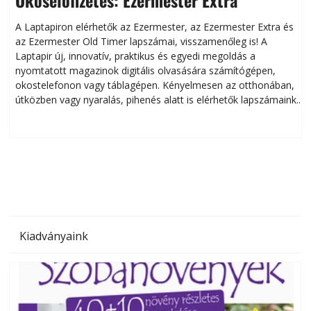
Okoselőfizetés: Ezermester Extra
A Laptapiron elérhetők az Ezermester, az Ezermester Extra és
az Ezermester Old Timer lapszámai, visszamenőleg is! A
Laptapir új, innovatív, praktikus és egyedi megoldás a
L
nyomtatott magazinok digitális olvasására számítógépen,
okostelefonon vagy táblagépen. Kényelmesen az otthonában,
útközben vagy nyaralás, pihenés alatt is elérhetők lapszámaink.
ú
Bárhol, bármikor, akár külföldön élve vagy dolgozva is
B
olvashatók az Ezermester lapszámai. A Laptapir kényelmes
megoldás, mert: – t
Kiadványaink