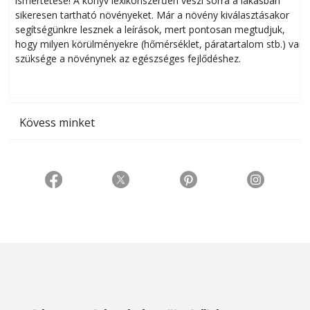
ismertetése! A könyv lexikonszerűen veszi sorra a lakásban
s
sikeresen tart­ha­tó növényeket. Már a növény kiválasztásakor
h
segítségünkre lesznek a leírások, mert pontosan megtudjuk,
k
hogy milyen körülményekre (hőmérséklet, páratartalom stb.) van
szüksége a növénynek az egészséges fejlődéshez.
t
Kövess minket