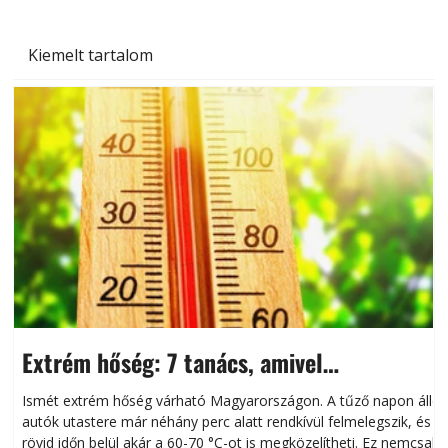
Kiemelt tartalom
Extrém hőség: 7 tanács, amivel
megóvhatjuk autónkat a nyári károktól
Ismét extrém hőség várható Magyarországon. A tűző napon álló
autók utastere már néhány perc alatt rendkívül felmelegszik, és
rövid időn belül akár a 60-70 °C-ot is megközelítheti. Ez nemcsak
n